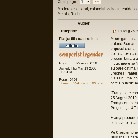
Go to page
>>
Moderators: ex-ad, colonelul, echo, truepride, d
Mihais, Resboiu
Author
truepride
Thu Aug 26 2
Fiat justitia ruat caelum
M-am gandit sa 
uniune.Romanul s
papucul otoman,
de la cineva ca 
precum tanara asp
Registered Member #996
intruchipate sa 
eu oare cat mai
Joined: Thu Mar 13 2008,
11:32PM
urechea Frantei 
Ca sa nu mai con
Posts: 3434
care ii huleste n
Thanked 254 time in 183 post
"Franţa cere car
25 August 2010
Franţa cere car
Preşedinţia UE e
Franţa propune re
Terziev de la co
Pe 6 septembrie,
Bulgaria, la care 