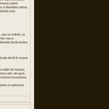
inerea ordinii
si libertatilor altora.
biectul unor
, sau un individ, un
rilor sau a
libertati decât acelea
plicate decât în scopul
 o astfel de masura,
mnea idei, din gura
ta Uniunea Europeana
pentru ca aplicarea