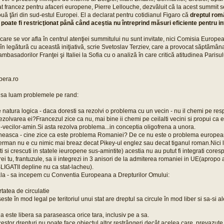
at francez pentru afaceri europene, Pierre Lellouche, dezvăluit că la acest summit 
ouă ţări din sud-estul Europei. El a declarat pentru cotidianul Figaro că
dreptul româ
e poate fi restricţionat până când aceştia nu întreprind măsuri eficiente pentru i
care se vor afla în centrul atenţiei summitului nu sunt invitate, nici Comisia Europe
în legătură cu această iniţiativă, scrie Svetoslav Terziev, care a provocat săptămâna
mbasadorilor Franţei şi Italiei la Sofia cu o analiză în care critică atitudinea Parisu
bera.ro
i sa luam problemele pe rand:
natura logica - daca doresti sa rezolvi o problema cu un vecin - nu il chemi pe resp
ezolvarea ei?Francezul zice ca nu, mai bine ii chemi pe ceilalti vecini si propui ca 
i-vecilor-amin.Si asta rezolva problema...in conceptia oligofrena a unora.
neasca - cine zice ca este problema Romaniei? De ce nu este o problema europea
rman nu e cu nimic mai breaz decat Pikey-ul englez sau decat tiganul roman.Nici l
 si crescuti in statele ieuropene sus-amintite) acestia nu au putut fi integrati cores
ei tu, frantuzule, sa ii integrezi in 3 anisori de la admiterea romaniei in UE(apro
BLIGATII depline nu ca stat-lacheu).
la - sa incepem cu Conventia Europeana a Drepturilor Omului:
ertatea de circulatie
este în mod legal pe teritoriul unui stat are dreptul sa circule în mod liber si sa-si 
a este libera sa paraseasca orice tara, inclusiv pe a sa.
cestor drepturi nu poate face obiectul altor restrângeri decât acelea care, prevazute 