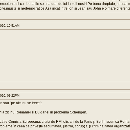
ompetente si cu libertatile se uita urat de tot la zeii nostri.Pe buna dreptate,intrucat 
ite,injuste si nedemocratice.Asa incat intre Ion si Jean sau John e o mare diferent
010, 10:51AM
010, 09:22PM
 sau "pe aici nu se trece":
nia zic nu Romaniei si Bulgariei in problema Schengen.
 către Comisia Europeană, citată de RFI, oficialii de la Paris şi Berlin spun că Româ
obleme în ceea ce priveşte securitatea, justiţia, corupţia şi criminalitatea organizat