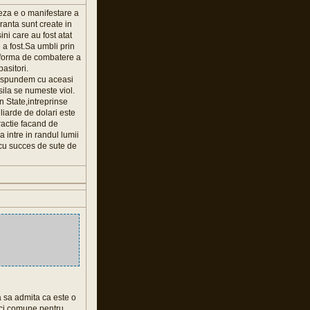
ceza e o manifestare a
ranta sunt create in
ni care au fost atat
a fost.Sa umbli prin
atforma de combatere a
pasitori.
 raspundem cu aceasi
ila se numeste viol.
in State,intreprinse
liarde de dolari este
ractie facand de
 intre in randul lumii
 cu succes de sute de
 sa admita ca este o
ici comune pentru