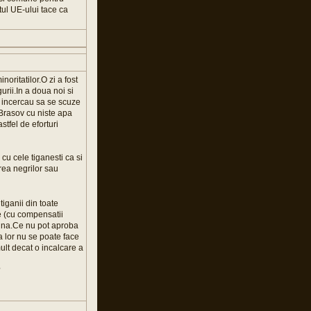
tul UE-ului tace ca
oritatilor.O zi a fost
urii.In a doua noi si
ii incercau sa se scuze
 Brasov cu niste apa
tfel de eforturi
 cu cele tiganesti ca si
rea negrilor sau
tiganii din toate
e (cu compensatii
dina.Ce nu pot aproba
a lor nu se poate face
ult decat o incalcare a
?