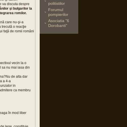
politistilor
se va discuta despre
nilor şi bulgarilor la
Forumul
ntegrarea romilor.
pompierilor
Asociatia "6
ană care nu-şi-a
Dorobanti"
 trecută o reacţie
lui faţă de romii români
ectivul vecin la o
el sa nu mai iasa din
na?Nu de alta dar
a a 4-a
punzator in
po admitere ca membru
aleaga în mod liber
de lege, constituie