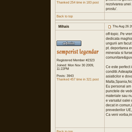
Thanked 254 time in 183 post
rezolvarea unei 
prostu'.
Back to top
Mihais
Thu Aug 26 2
off-topic. Pe vre
dedicata maghiari
ungurii am facut 
pt. deportarea e
minerala si furs
comunitare&guver
Registered Member #2323
Joined: Mon Nov 30 2009,
Ce este perfect i
11:22PM
conditii.Asteapt
Posts: 3943
asiaticilor e do
Thanked 457 time in 321 post
Malta,Spania,Nor
Eu personal am ni
punctele de vede
materiale sau nu
e varsatul oalei
decat in comun,i
prevederilor UE,
Ca veni vorba,in 
Back to top