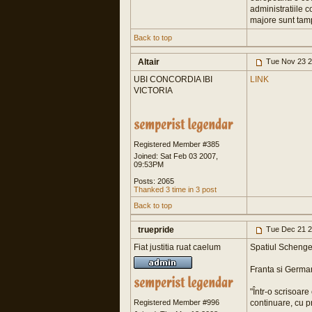
administratiile c
majore sunt tamp
Back to top
Altair
Tue Nov 23 2
UBI CONCORDIA IBI
LINK
VICTORIA
Registered Member #385
Joined: Sat Feb 03 2007,
09:53PM
Posts: 2065
Thanked 3 time in 3 post
Back to top
truepride
Tue Dec 21 2
Fiat justitia ruat caelum
Spatiul Schengen
Franta si Germa
"Într-o scrisoare
Registered Member #996
continuare, cu pr