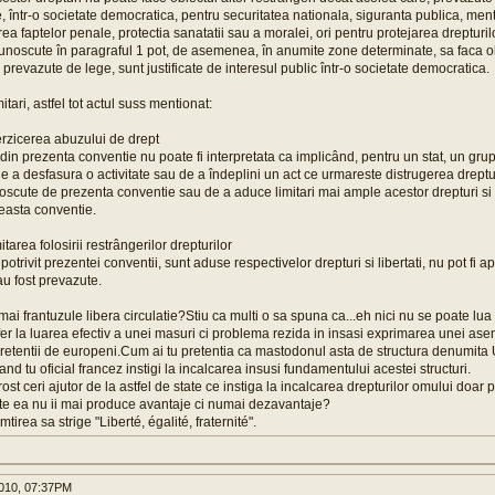
 într-o societate democratica, pentru securitatea nationala, siguranta publica, ment
ea faptelor penale, protectia sanatatii sau a moralei, ori pentru protejarea drepturilor 
cunoscute în paragraful 1 pot, de asemenea, în anumite zone determinate, sa faca o
 prevazute de lege, sunt justificate de interesul public într-o societate democratica.
itari, astfel tot actul suss mentionat:
terzicerea abuzului de drept
 din prezenta conventie nu poate fi interpretata ca implicând, pentru un stat, un grup
e a desfasura o activitate sau de a îndeplini un act ce urmareste distrugerea dreptu
unoscute de prezenta conventie sau de a aduce limitari mai ample acestor drepturi si 
easta conventie.
itarea folosirii restrângerilor drepturilor
, potrivit prezentei conventii, sunt aduse respectivelor drepturi si libertati, nu pot fi a
au fost prevazute.
mai frantuzule libera circulatie?Stiu ca multi o sa spuna ca...eh nici nu se poate lua
er la luarea efectiv a unei masuri ci problema rezida in insasi exprimarea unei ase
 pretentii de europeni.Cum ai tu pretentia ca mastodonul asta de structura denumi
nd tu oficial francez instigi la incalcarea insusi fundamentului acestei structuri.
st ceri ajutor de la astfel de state ce instiga la incalcarea drepturilor omului doar 
te ea nu ii mai produce avantaje ci numai dezavantaje?
tirea sa strige "Liberté, égalité, fraternité".
010, 07:37PM