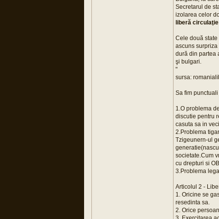
Secretarul de st
izolarea celor d
liberă circulaţi
Cele două state 
ascuns surpriza 
dură din partea a
şi bulgari.
"
sursa: romaniali
Sa fim punctual
1.O problema de 
discutie pentru r
casuta sa in vec
2.Problema tiga
Tzigeunern-ul ge
generatie(nascuti
societate.Cum vr
cu drepturi si O
3.Problema lega
Articolul 2 - Lib
1. Oricine se gas
resedinta sa.
2. Orice persoan
3. Exercitarea a