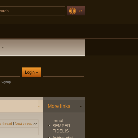
Signup
More links
Imnul
s thread
|
Next thread
>>
SEMPER
FIDELIS
Arhiva stiri