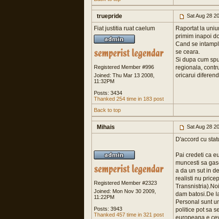
truepride
Sat Aug 28 2
Fiat justitia ruat caelum
Raportat la uni
primim inapoi do
Cand se intampla
se ceara.
Si dupa cum spun
Registered Member #996
regionala, contr
oricarui diferend
Joined: Thu Mar 13 2008,
11:32PM
Posts: 3434
Thanked 254 time in 183 post
Back to top
Mihais
Sat Aug 28 2
D'accord cu stat
Pai credeti ca e
muncesti sa gase
a da un sut in d
realisti nu price
Registered Member #2323
Transnistria).No
Joined: Mon Nov 30 2009,
dam batosi.De la 
11:22PM
Personal sunt un
Posts: 3943
politice pot sa 
Thanked 457 time in 321 post
europeana e cev