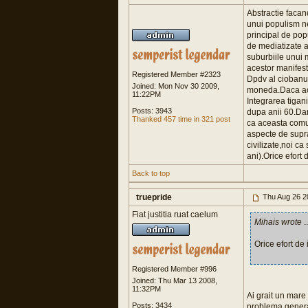
Abstractie facan
unui populism ne
principal de popu
de mediatizate a
suburbiile unui 
acestor manifesta
Registered Member #2323
Dpdv al ciobanul
Joined: Mon Nov 30 2009,
moneda.Daca aces
11:22PM
Integrarea tigani
Posts: 3943
dupa anii 60.Dan
Thanked 457 time in 321 post
ca aceasta comun
aspecte de supra
civilizate,noi c
ani).Orice efort 
Back to top
truepride
Thu Aug 26 2
Fiat justitia ruat caelum
Mihais wrote
..
Orice efort de 
Registered Member #996
Joined: Thu Mar 13 2008,
11:32PM
Ai grait un mar
Posts: 3434
problema genera