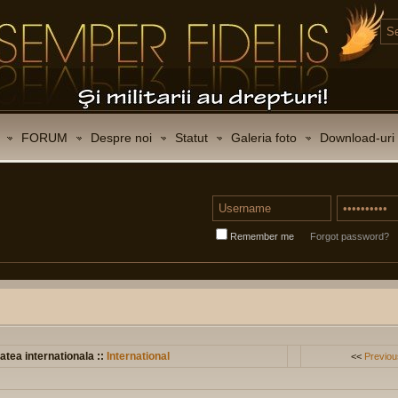
FORUM
Despre noi
Statut
Galeria foto
Download-uri
Remember me
Forgot password?
atea internationala ::
International
<<
Previou