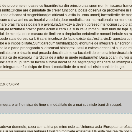
d de problemele noastre cu tiganii(refuz din principiu sa spun rrom) miscarea fran
simtit.Oricine are o jumatate de creier functional poate observa ca problemele in F
latia africana si magrebiana(tot africani si astia la urma urmei).Incendierile de masi
cum cativa ani nu au incetat vreodata,doar mediatizarea internationala nu mai e ce 
mare oras francez poate fi o aventura.Sarkozy a devenit presedinte tocmai cu o pl
ri,iar rezultatul practic pana acum e zero.Ca si in Italia,romanii sunt buni de tapi is
ui de mine,la orice masura de limitare a drepturilor cetatenilor romani trebuie sa
te state doresc ca UE sa-si inceteze de facto existenta,c'est la vie.Dragostea cu s
lor e o imposibilitate.Sunt oarecum familiarizat cu eforturile de integrare a negrilor 
d la o parte propaganda si discursul hipiot,rezultatul a cateva decenii si sute de mi
itate are o situatie mai proasta decat inainte ca facatorii de bine sa intervina(abst
fata ca de exemplu interdictia de a intra in unele restaurante).Daca tiganii nu vor sa
a societate nu putem sa facem altceva decat sa ne segregam(lucru care se intampla
de integrare ar fi o risipa de timp si modalitate de a mai suti niste bani din buget.
010, 07:45PM
.
integrare ar fi o risipa de timp si modalitate de a mai suti niste bani din buget.
e adevar domnule, ceea ce ma irita pe mine este ca Uniunea asta iEuropeana refuza
la si nu romana sau bulgara.Unul din motivele existentei UE este gasirea de polit