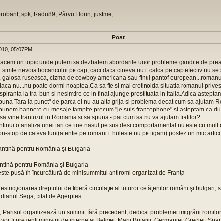
orobant, spk, Radu89, Pârvu Florin, justme,
Post
010, 05:07PM
facem un topic unde putem sa dezbatem abordarile unor probleme gandite de prea
imte nevoia bocancului pe cap, caci daca cineva nu il calca pe cap efectiv nu se 
 galosa ruseasca, cizma de cowboy americana sau finul pantof european...romanul 
daca nu...nu poate dormi noaptea.Ca sa fie si mai cretinoida situatia romanul privest
iranta la trai bun si nesimtire ce in final ajunge prostituata in Italia.Adica astepta
"puna Tara la punct" de parca ei nu au alta grija si problema decat cum sa ajutam 
 punem bannere cu mesaje tampite precum "je suis francophone" si asteptam ca du
sa vine frantuzul in Romania si sa spuna - pai cum sa nu va ajutam fratilor?
tinui o analiza unei tari ce tine nasul pe sus desi comportamental nu este cu mult d
on-stop de cateva luni(atentie pe romani ii huleste nu pe tigani) postez un mic artico
antină pentru România şi Bulgaria
antină pentru România şi Bulgaria
ste pusă în încurcătură de minisummitul antiromi organizat de Franţa
stricţionarea dreptului de liberă circulaţie al tuturor cetăţenilor români şi bulgari, s
tidianul Sega, citat de Agerpres.
 Parisul organizează un summit fără precedent, dedicat problemei imigrării romilo
vor fi prezenţi miniştrii de interne ai Belgiei, Marii Britanii, Germaniei, Greciei, Spanie