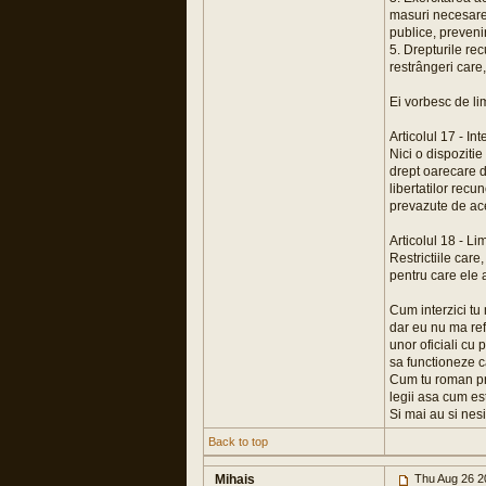
masuri necesare,
publice, prevenir
5. Drepturile re
restrângeri care,
Ei vorbesc de lim
Articolul 17 - In
Nici o dispozitie
drept oarecare d
libertatilor rec
prevazute de ac
Articolul 18 - Lim
Restrictiile care
pentru care ele 
Cum interzici tu 
dar eu nu ma ref
unor oficiali cu
sa functioneze ca
Cum tu roman pro
legii asa cum es
Si mai au si nesim
Back to top
Mihais
Thu Aug 26 2