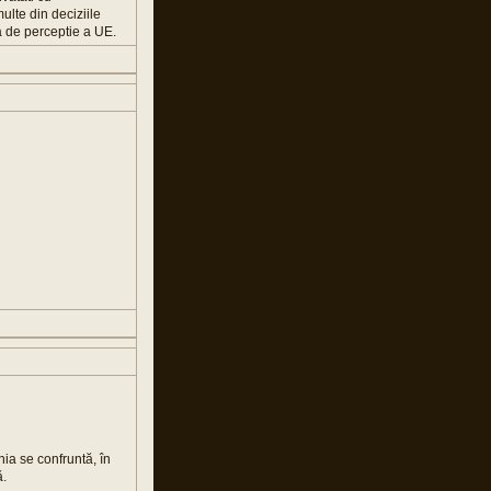
multe din deciziile
a de perceptie a UE.
nia se confruntă, în
ă.