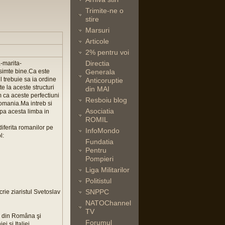
Trimite-ne o
stire
Marsuri
Articole
2% pentru voi
Directia
-marita-
simte bine.Ca este
Generala
trebuie sa ia ordine
Anticoruptie
e la aceste structuri
din MAI
m ca aceste perfectiuni
Resboiu blog
Romania.Ma intreb si
Asociatia
pa acesta limba in
ROMIL
iferita romanilor pe
InfoMondo
l:
Fundatia
Pentru
Pompieri
Liga Militarilor
Politistul
SNPPC
crie ziaristul Svetoslav
NATOChannel
TV
r din Româna şi
Forumul
i şi Italiei.