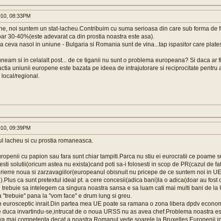
010, 08:33PM
une, noi suntem un stat-lacheu.Contribuim cu suma serioasa din care sub forma de 
ar 30-40%(este adevarat ca din prostia noastra este asa).
 ceva nasol in uniune - Bulgaria si Romania sunt de vina...tap ispasitor care platest
eam si in celalalt post... de ce tiganii nu sunt o problema europeana? Si daca ar 
uctia uniunii europene este bazata pe ideea de intrajutorare si reciprocitate pentr
 local/regional.
010, 09:39PM
ul lacheu si cu prostia romaneasca.
uropenii cu papion sau fara sunt chiar tampiti.Parca nu stiu ei eurocratii ce poame s
sti solutii(oricum astea nu exista)cand poti sa-i folosesti in scop de PR(cazul de fa
erierre noua si zarzavagiilor(europeanul obisnuit nu pricepe de ce suntem noi in 
p).Plus ca sunt pretextul ideal pt. a cere concesii(adica bani)la o adica(doar au fost 
i trebuie sa intelegem ca singura noastra sansa e sa luam cati mai multi bani de l
''trebuie'' pana la ''vom face'' e drum lung si greu.
 eurosceptic inrait.Din partea mea UE poate sa ramana o zona libera dpdv economi
se duca invartindu-se,intrucat de o noua URSS nu as avea chef.Problema noastra est
a mai competenta decat a noastra.Romanul vede soarele la Bruxelles.Europenii in