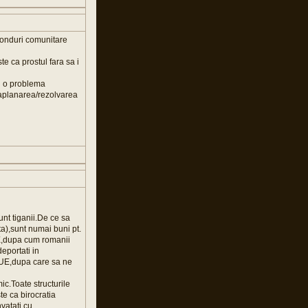
fonduri comunitare
e ca prostul fara sa i
fi o problema
u aplanarea/rezolvarea
unt tiganii.De ce sa
ta),sunt numai buni pt.
UE,dupa cum romanii
deportati in
a UE,dupa care sa ne
c.Toate structurile
e ca birocratia
vatati cu