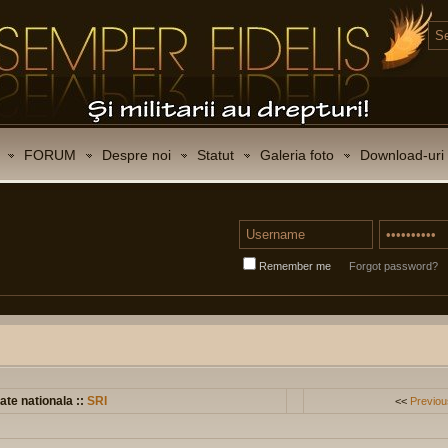
FORUM
Despre noi
Statut
Galeria foto
Download-uri
Remember me
Forgot password?
ate nationala ::
SRI
<<
Previou