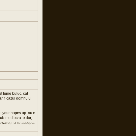
st lume buluc. cat
 ar fi cazul domnului
et your hopes up. nu e
sub-mediocra. e dur,
(beware, nu se accepta