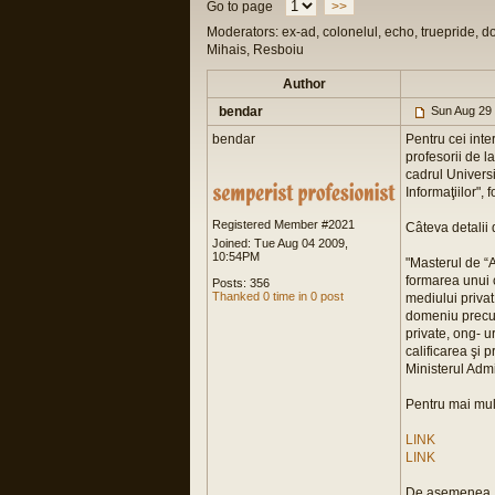
Go to page
>>
Moderators: ex-ad, colonelul, echo, truepride, d
Mihais, Resboiu
Author
bendar
Sun Aug 29
bendar
Pentru cei inte
profesorii de l
cadrul Universi
Informaţiilor",
Registered Member #2021
Câteva detalii
Joined: Tue Aug 04 2009,
10:54PM
"Masterul de “A
formarea unui co
Posts: 356
Thanked 0 time in 0 post
mediului privat
domeniu precum 
private, ong- u
calificarea şi 
Ministerul Admin
Pentru mai mult
LINK
LINK
De asemenea