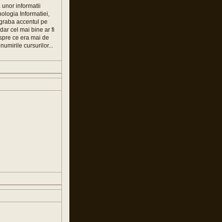
 unor informatii
ologia Informatiei,
degraba accentul pe
dar cel mai bine ar fi
 spre ce era mai de
mirile cursurilor...