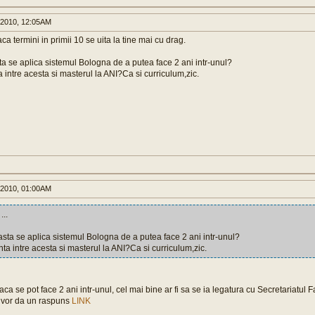
 2010, 12:05AM
a termini in primii 10 se uita la tine mai cu drag.
ta se aplica sistemul Bologna de a putea face 2 ani intr-unul?
a intre acesta si masterul la ANI?Ca si curriculum,zic.
 2010, 01:00AM
...
asta se aplica sistemul Bologna de a putea face 2 ani intr-unul?
nta intre acesta si masterul la ANI?Ca si curriculum,zic.
aca se pot face 2 ani intr-unul, cel mai bine ar fi sa se ia legatura cu Secretariatul F
a vor da un raspuns
LINK