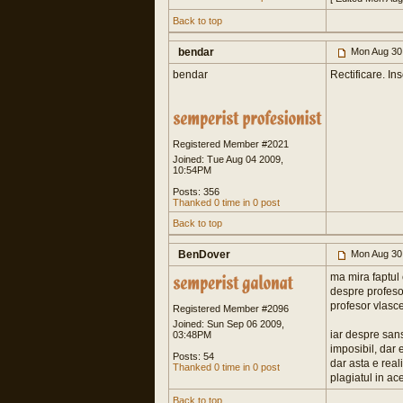
Back to top
bendar
Mon Aug 30
bendar
Rectificare. In
Registered Member #2021
Joined: Tue Aug 04 2009,
10:54PM
Posts: 356
Thanked 0 time in 0 post
Back to top
BenDover
Mon Aug 30
ma mira faptul 
despre profesor
profesor vlas
Registered Member #2096
Joined: Sun Sep 06 2009,
iar despre sans
03:48PM
imposibil, dar 
Posts: 54
dar asta e real
Thanked 0 time in 0 post
plagiatul in ace
Back to top