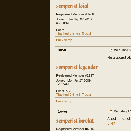
Registered Member #3266
Joined: Thu Sep 02 2010,
06:04PM
Posts: 1
Thanked 0 time in 0 post
Back to top
0050
Wed Jan 05
Nu a aparut ofe
Registered Member #1997
Joined: Mon Jul 27 2009,
12:32AM
Posts: 558
Thanked 8 time in 7 post
Back to top
1over
Wed Aug 17
A fost lansat s
LINK
Registered Member #4516