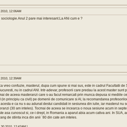
 2010, 12:06AM
 sociologie.Anul 2 pare mai interesant.La ANi cum e ?
 2010, 12:39AM
a vreo confuzie, masterul, dupa cum spune si mai sus, este in cadrul Facultatii de 
ucuresti, nu in cadrul ANI. Intr-adevar, profesorii care predau la acest master sunt p
ai de aceea masteranzi care s-au facut remarcati prin munca depusa si mediile cel
 (in principiu ca civil) pe domenii de comunicare si AI, la recomandarea profesorilor
cesta e ca nu s-au adunat destui candidati in sesiunea din iulie, iar masterul nu se
ranzi (30 am inteles). Tocmai de aceea se incearca o noua sesiune acum in septe
e asa cunoscut si, ce-i drept, in Romania a aparut abia acum cativa ani. In SUA, an
 rang de stiinta inca din anii `80 din cate am inteles.
g 30 2010, 12:42AM ]