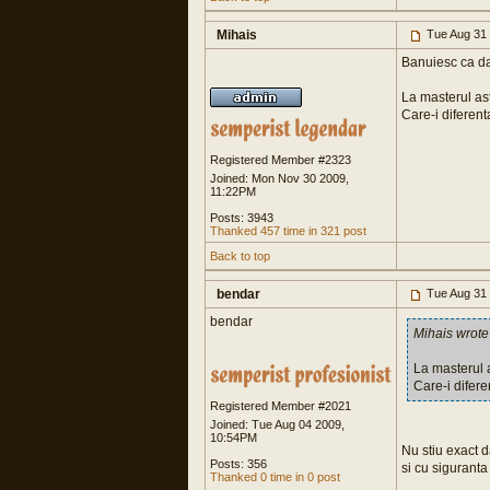
Mihais
Tue Aug 31
Banuiesc ca dac
La masterul as
Care-i diferent
Registered Member #2323
Joined: Mon Nov 30 2009,
11:22PM
Posts: 3943
Thanked 457 time in 321 post
Back to top
bendar
Tue Aug 31
bendar
Mihais wrote
La masterul 
Care-i difere
Registered Member #2021
Joined: Tue Aug 04 2009,
10:54PM
Nu stiu exact d
Posts: 356
si cu sigurant
Thanked 0 time in 0 post