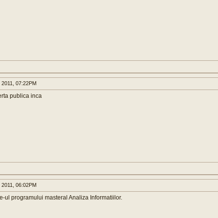
 2011, 07:22PM
rta publica inca
 2011, 06:02PM
ite-ul programului masteral Analiza Informatiilor.