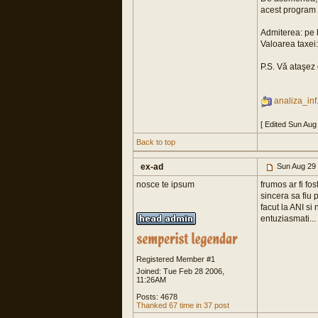
acest program 
Admiterea: pe 
Valoarea taxei
P.S. Vă ataşez 
analiza_inf
[ Edited Sun Aug
Back to top
ex-ad
Sun Aug 29 
nosce te ipsum
frumos ar fi fos
sincera sa fiu
facut la ANI si
entuziasmati...
Registered Member #1
Joined: Tue Feb 28 2006,
11:26AM
Posts: 4678
Thanked 67 time in 37 post