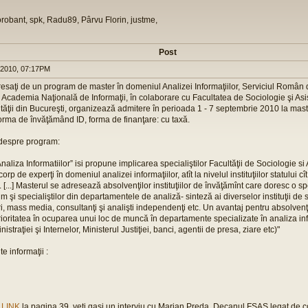
orobant, spk, Radu89, Pârvu Florin, justme,
Post
 2010, 07:17PM
resaţi de un program de master în domeniul Analizei Informaţiilor, Serviciul Român d
a Academia Naţională de Informaţii, în colaborare cu Facultatea de Sociologie şi Asi
tăţii din Bucureşti, organizează admitere în perioada 1 - 7 septembrie 2010 la mast
 forma de învăţămând ID, forma de finanţare: cu taxă.
 despre program:
naliza Informatiilor” isi propune implicarea specialiştilor Facultăţii de Sociologie si
rp de experţi în domeniul analizei informaţiilor, atît la nivelul instituţiilor statului cît ş
. [...] Masterul se adresează absolvenţilor instituţiilor de învăţămînt care doresc o sp
şi specialiştilor din departamentele de analiză- sinteză ai diverselor instituţii de
ri, mass media, consultanţi şi analişti independenţi etc. Un avantaj pentru absolvenţ
prioritatea în ocuparea unui loc de muncă în departamente specializate în analiza info
istraţiei şi Internelor, Ministerul Justiţiei, banci, agentii de presa, ziare etc)"
e informaţii :
,
LINK
la pagina 39, veti gasi un interviu cu Marian Preda, Decanul FSAS legat de co