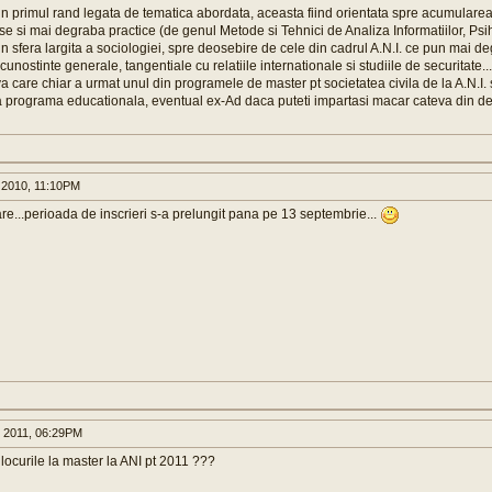
in primul rand legata de tematica abordata, aceasta fiind orientata spre acumularea
se si mai degraba practice (de genul Metode si Tehnici de Analiza Informatiilor, Psih
din sfera largita a sociologiei, spre deosebire de cele din cadrul A.N.I. ce pun mai 
cunostinte generale, tangentiale cu relatiile internationale si studiile de securitate...
 care chiar a urmat unul din programele de master pt societatea civila de la A.N.I.
a programa educationala, eventual ex-Ad daca puteti impartasi macar cateva din denu
 2010, 11:10PM
are...perioada de inscrieri s-a prelungit pana pe 13 septembrie...
 2011, 06:29PM
locurile la master la ANI pt 2011 ???