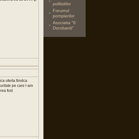
politistilor
Forumul
pompierilor
Asociatia "6
Dorobanti"
ica oferta fiindca
ritate pe care l-am
rea fost