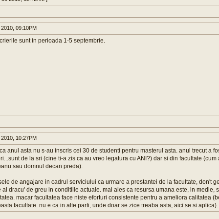
 2010, 09:10PM
scrierile sunt in perioada 1-5 septembrie.
 2010, 10:27PM
ca anul asta nu s-au inscris cei 30 de studenti pentru masterul asta. anul trecut a fo
i...sunt de la sri (cine ti-a zis ca au vreo legatura cu ANI?) dar si din facultate (cum
ceanu sau domnul decan preda).
ele de angajare in cadrul serviciului ca urmare a prestantei de la facultate, don't g
e al dracu' de greu in conditiile actuale. mai ales ca resursa umana este, in medie, 
itatea. macar facultatea face niste eforturi consistente pentru a ameliora calitatea 
asta facultate. nu e ca in alte parti, unde doar se zice treaba asta, aici se si aplica).