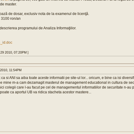
de master.
bază de dosar, exclusiv nota de la examenul de licenţă.
: 3100 ron/an
descrierea programului de Analiza Informaţiilor.
._id.doc
 29 2010, 07:20PM ]
2010, 11:54PM
t ca si ANI sa aiba toate aceste informatii pe site-ul lor... oricum, e bine ca isi diversif
 pe mine m-a cam dezamagit masterul de management educational in cultura de secu
 nici colegii care l-au facut pe cel de managementul informatiilor de securitate n-au p
 poate ca aportul UB va ridica stacheta acestor mastere...