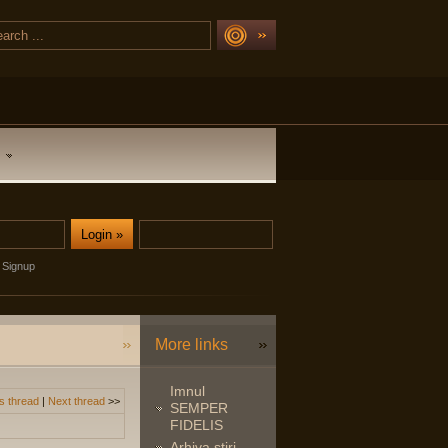
Signup
More links
Imnul
s thread
|
Next thread
>>
SEMPER
FIDELIS
Arhiva stiri