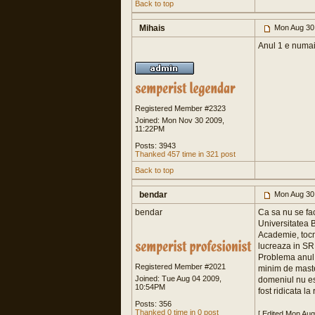
Back to top
Mihais
Mon Aug 30
Anul 1 e numai
Registered Member #2323
Joined: Mon Nov 30 2009,
11:22PM
Posts: 3943
Thanked 457 time in 321 post
Back to top
bendar
Mon Aug 30
bendar
Ca sa nu se fac
Universitatea B
Academie, tocm
lucreaza in SRI
Problema anul a
Registered Member #2021
minim de maste
Joined: Tue Aug 04 2009,
domeniul nu est
10:54PM
fost ridicata la
Posts: 356
Thanked 0 time in 0 post
[ Edited Mon Au