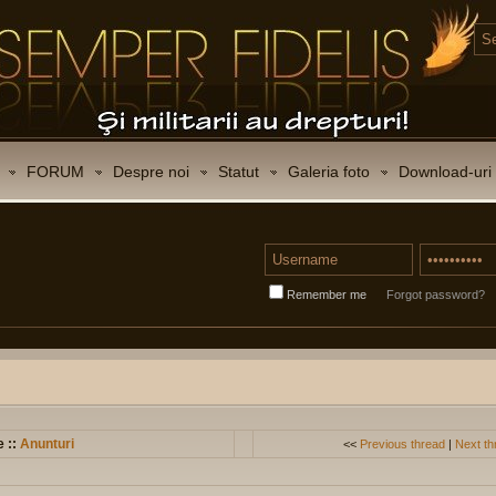
FORUM
Despre noi
Statut
Galeria foto
Download-uri
Remember me
Forgot password?
e ::
Anunturi
<<
Previous thread
|
Next th