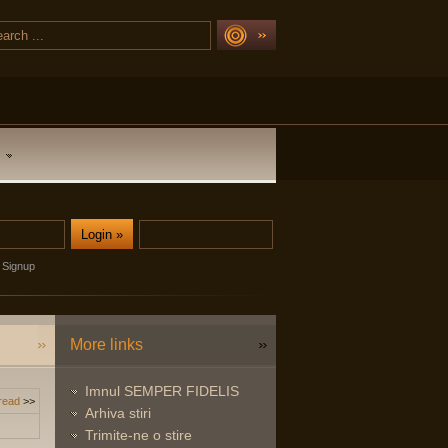
Signup
More links
Imnul SEMPER FIDELIS
read
>>
Arhiva stiri
Trimite-ne o stire