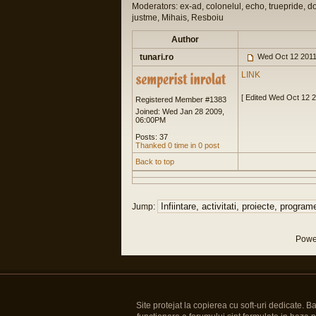
Moderators: ex-ad, colonelul, echo, truepride, d
justme, Mihais, Resboiu
Author
tunari.ro
Wed Oct 12 2011
LINK
[ Edited Wed Oct 12 
Registered Member #1383
Joined: Wed Jan 28 2009,
06:00PM
Posts: 37
Thanked 0 time in 0 post
Back to top
Jump:
Powe
Site protejat la copierea cu soft-uri dedicate. 