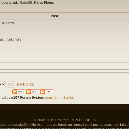
orobant, spk, Radu89, Pârvu Florin,
Post
, 03:52PM
2011, 03:52PM ]
Back to top
red by
e107 Forum System
uses forum thanks
© 2006-2015 Proiect SEMPER FIDELIS
Banare automata.Opiniile exprimate pe forum nu reprezinta si pozitia asociatiei fata d