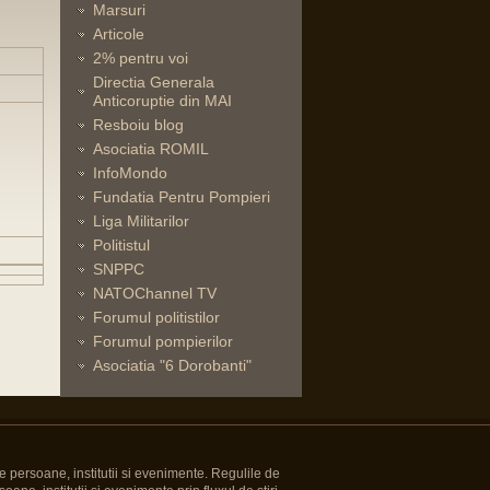
Marsuri
Articole
2% pentru voi
Directia Generala
Anticoruptie din MAI
Resboiu blog
Asociatia ROMIL
InfoMondo
Fundatia Pentru Pompieri
Liga Militarilor
Politistul
SNPPC
NATOChannel TV
Forumul politistilor
Forumul pompierilor
Asociatia "6 Dorobanti"
e persoane, institutii si evenimente. Regulile de