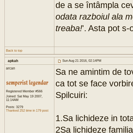
de a se întâmpla cev
odata razboiul ala mo
treaba!
'. Asta pot s-
Back to top
apkah
Sun Aug 21 2016, 02:14PM
arcan
Sa ne amintim de tov
ca tot se face vorbi
Registered Member #566
Spilcuiri:
Joined: Sat May 19 2007,
11:14AM
Posts: 3279
Thanked 252 time in 179 post
1.Sa lichideze in tot
2Sa lichideze familia