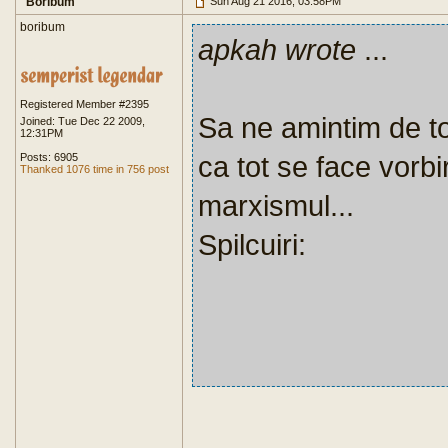
Boribum
Sun Aug 21 2016, 03:58PM
boribum
apkah wrote
...
Registered Member #2395
Sa ne amintim de to
Joined: Tue Dec 22 2009,
12:31PM
ca tot se face vorb
Posts: 6905
Thanked 1076 time in 756 post
marxismul...
Spilcuiri: