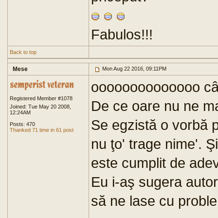
Fabulos!!!
Back to top
Mese
Mon Aug 22 2016, 09:11PM
oooooooooooooo câtă
Registered Member #1078
De ce oare nu ne ma
Joined: Tue May 20 2008,
12:24AM
Se egzistă o vorbă p
Posts: 470
Thanked 71 time in 61 post
nu ţo' trage nime'. 
este cumplit de adev
Eu i-aş sugera autor
să ne lase cu proble