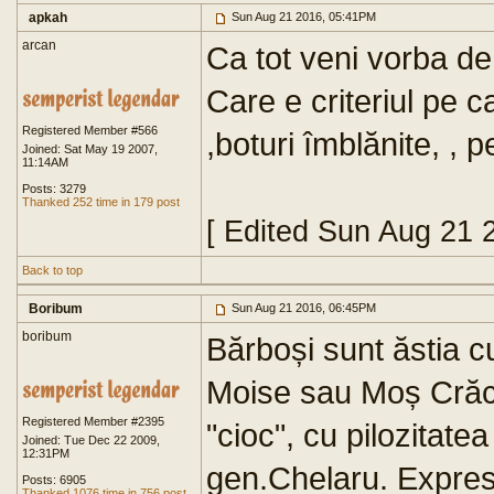
apkah
Sun Aug 21 2016, 05:41PM
arcan
Ca tot veni vorba de
Care e criteriul pe car
Registered Member #566
,boturi îmblănite, , 
Joined: Sat May 19 2007,
11:14AM
Posts: 3279
Thanked 252 time in 179 post
[ Edited Sun Aug 21 
Back to top
Boribum
Sun Aug 21 2016, 06:45PM
boribum
Bărboși sunt ăstia c
Moise sau Moș Crăci
Registered Member #2395
"cioc", cu pilozitatea f
Joined: Tue Dec 22 2009,
12:31PM
gen.Chelaru. Expresi
Posts: 6905
Thanked 1076 time in 756 post