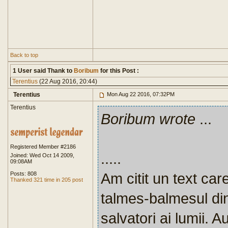
Back to top
1 User said Thank to
Boribum
for this Post :
Terentius
(22 Aug 2016, 20:44)
Terentius
Mon Aug 22 2016, 07:32PM
Terentius
Boribum wrote
...
Registered Member #2186
.....
Joined: Wed Oct 14 2009,
09:08AM
Am citit un text car
Posts: 808
Thanked 321 time in 205 post
talmes-balmesul din
salvatori ai lumii. 