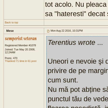
tot acolo. Nu pleaca 
sa "hateresti" decat
Back to top
Mese
Mon Aug 22 2016, 10:31PM
Terentius wrote
...
Registered Member #1078
Joined: Tue May 20 2008,
12:24AM
Posts: 470
Uneori e nevoie şi 
Thanked 71 time in 61 post
privire de pe margin
cum sunt.
Nu mă pot abține să
punctul tău de vede