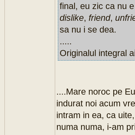
final, eu zic ca nu 
dislike
,
friend
,
unfri
sa nu i se dea.
.....
Originalul integral a
....Mare noroc pe Eu
indurat noi acum vre
intram in ea, ca uit
numa numa, i-am prin