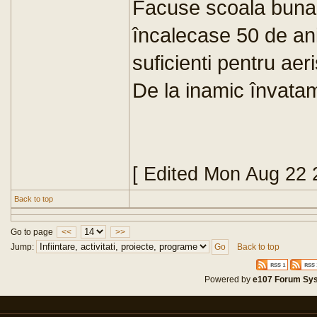
Facuse scoala buna l
încalecase 50 de ani 
suficienti pentru aeri
De la inamic învatam
[ Edited Mon Aug 22 
Back to top
Go to page
<<
>>
Jump:
Back to top
Powered by
e107 Forum Sy