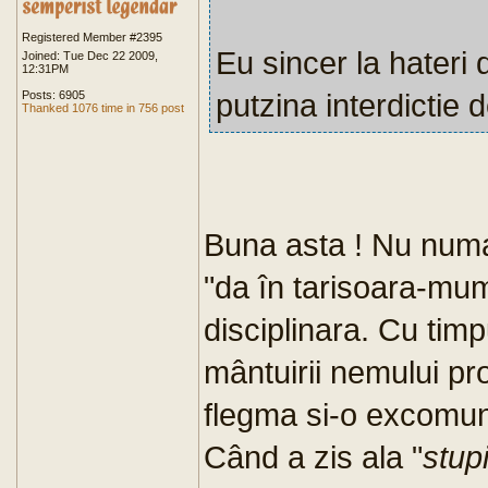
Registered Member #2395
Eu sincer la hateri
Joined: Tue Dec 22 2009,
12:31PM
putzina interdictie d
Posts: 6905
Thanked 1076 time in 756 post
Buna asta ! Nu numai
"da în tarisoara-mu
disciplinara. Cu tim
mântuirii nemului pro
flegma si-o excomuni
Când a zis ala "
stup