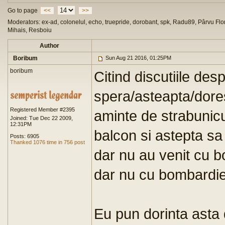
Go to page
<<
>>
Moderators: ex-ad, colonelul, echo, truepride, dorobant, spk, Radu89, Pârvu Flor
Mihais, Resboiu
Author
Boribum
Sun Aug 21 2016, 01:25PM
boribum
Citind discutiile des
spera/asteapta/dores
Registered Member #2395
aminte de strabunicul
Joined: Tue Dec 22 2009,
12:31PM
balcon si astepta sa
Posts: 6905
Thanked 1076 time in 756 post
dar nu au venit cu b
dar nu cu bombardier
Eu pun dorinta asta