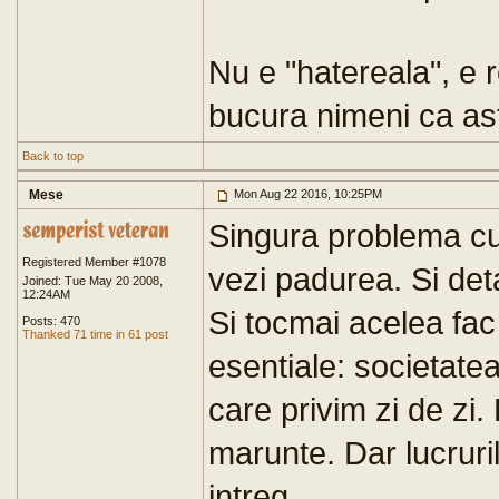
Nu e "hatereala", e r
bucura nimeni ca a
Back to top
Mese
Mon Aug 22 2016, 10:25PM
Singura problema cu 
Registered Member #1078
vezi padurea. Si deta
Joined: Tue May 20 2008,
12:24AM
Si tocmai acelea fac 
Posts: 470
Thanked 71 time in 61 post
esentiale: societatea
care privim zi de zi.
marunte. Dar lucrur
intreg.