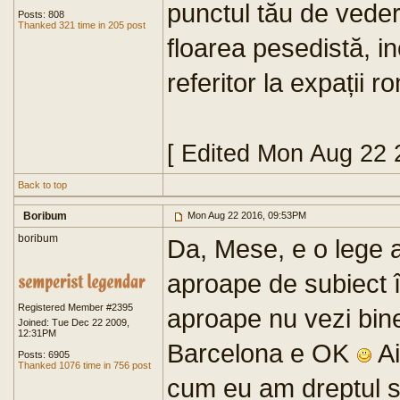
punctul tău de veder
Posts: 808
Thanked 321 time in 205 post
floarea pesedistă, in
referitor la expații r
[ Edited Mon Aug 22 
Back to top
Boribum
Mon Aug 22 2016, 09:53PM
boribum
Da, Mese, e o lege a 
aproape de subiect î
Registered Member #2395
aproape nu vezi bine,
Joined: Tue Dec 22 2009,
12:31PM
Barcelona e OK
Ai
Posts: 6905
Thanked 1076 time in 756 post
cum eu am dreptul sa