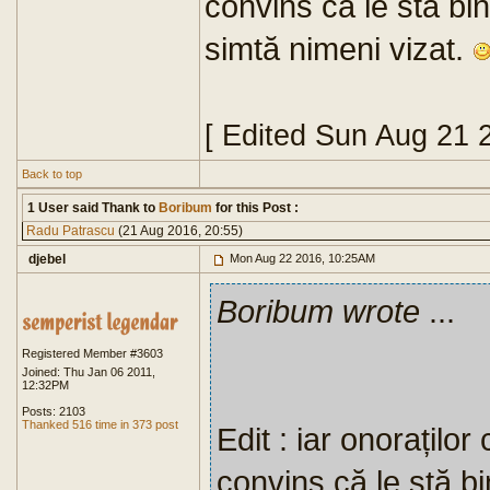
convins că le stă bin
simtă nimeni vizat.
[ Edited Sun Aug 21 
Back to top
1 User said Thank to
Boribum
for this Post :
Radu Patrascu
(21 Aug 2016, 20:55)
djebel
Mon Aug 22 2016, 10:25AM
Boribum wrote
...
Registered Member #3603
Joined: Thu Jan 06 2011,
12:32PM
Posts: 2103
Thanked 516 time in 373 post
Edit : iar onoraților c
convins că le stă bi