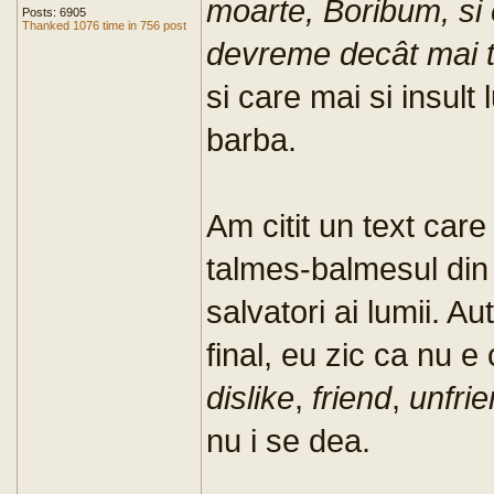
moarte, Boribum, si
Posts: 6905
Thanked 1076 time in 756 post
devreme decât mai t
si care mai si insult
barba.
Am citit un text car
talmes-balmesul din 
salvatori ai lumii. A
final, eu zic ca nu e
dislike
,
friend
,
unfri
nu i se dea.