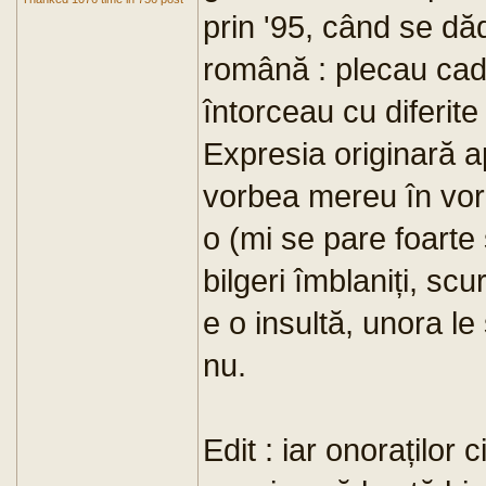
prin '95, când se dăd
română : plecau cadr
întorceau cu diferit
Expresia originară a
vorbea mereu în vor
o (mi se pare foarte
bilgeri îmblaniți, scu
e o insultă, unora le
nu.
Edit : iar onoraților ci