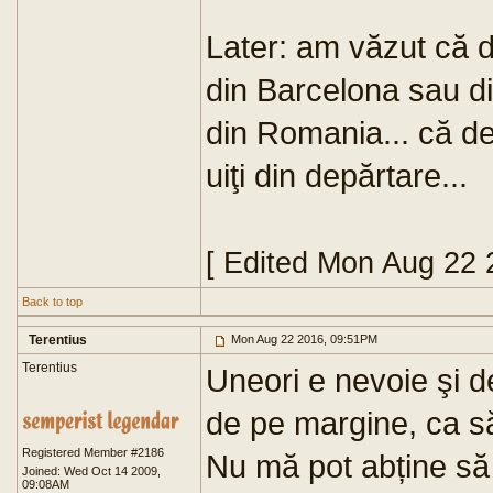
Later: am văzut că de
din Barcelona sau din
din Romania... că de
uiţi din depărtare...
[ Edited Mon Aug 22 
Back to top
Terentius
Mon Aug 22 2016, 09:51PM
Terentius
Uneori e nevoie şi d
de pe margine, ca să
Registered Member #2186
Nu mă pot abține să
Joined: Wed Oct 14 2009,
09:08AM