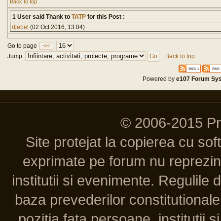
Back to top
1 User said Thank to
TATP
for this Post :
djebel
(02 Oct 2016, 13:04)
Go to page
<<
Jump:
Back to top
Powered by
e107 Forum Sy
© 2006-2015 P
Site protejat la copierea cu so
exprimate pe forum nu reprezint
institutii si evenimente. Regulile 
baza prevederilor constitutionale 
pozitia fata persoane, institutii s