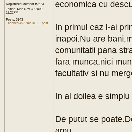
economica cu descura
Registered Member #2323
Joined: Mon Nov 30 2009,
11:22PM
Posts: 3943
Thanked 457 time in 321 post
In primul caz l-ai pri
inapoi.Nu are bani,
comunitatii pana stra
fara munca,nici mun
facultativ si nu mer
In al doilea e simpl
De putut se poate.De
amu.