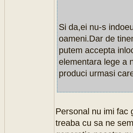
Si da,ei nu-s indoe
oameni.Dar de tinem
putem accepta inlo
elementara lege a na
produci urmasi car
Personal nu imi fac g
treaba cu sa ne seme