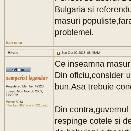
Bulgaria si referend
masuri populiste,fara
problemei.
Back to top
Mihais
Sun Oct 02 2016, 08:45AM
Ce inseamna masura
Din oficiu,consider 
bun.Asa trebuie con
Registered Member #2323
Joined: Mon Nov 30 2009,
11:22PM
Posts: 3943
Thanked 457 time in 321 post
Din contra,guvernul 
respinge cotele si d