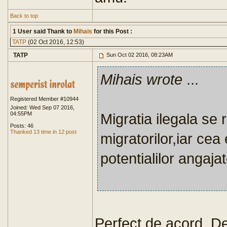
Back to top
1 User said Thank to
Mihais
for this Post :
TATP
(02 Oct 2016, 12:53)
TATP
Sun Oct 02 2016, 08:23AM
Mihais wrote
...
Registered Member #10944
Joined: Wed Sep 07 2016,
04:55PM
Migratia ilegala se
Posts: 46
Thanked 13 time in 12 post
migratorilor,iar ce
potentialilor angajat
Perfect de acord. De