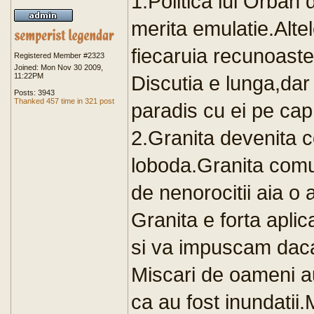
1.Politica lui Orban d
merita emulatie.Alte
fiecaruia recunoaste
Registered Member #2323
Joined: Mon Nov 30 2009,
11:22PM
Discutia e lunga,dar 
Posts: 3943
Thanked 457 time in 321 post
paradis cu ei pe cap
2.Granita devenita c
loboda.Granita comun
de nenorocitii aia o
Granita e forta aplic
si va impuscam daca
Miscari de oameni au
ca au fost inundatii.