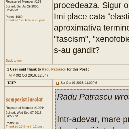
Registered Member #159
procedeaza. Sigur or
Joined: Sat Jul 29 2006,
03:36AM
Imi place cata "elast
Posts: 1060
Thanked 126 time in 78 post
aproximativa termin
"fascism", "xenofobi
s-au gandit?
Back to top
1 User said Thank to
Radu Patrascu
for this Post :
TATP
(02 Oct 2016, 12:54)
TATP
Sat Oct 01 2016, 11:00PM
Radu Patrascu wro
Registered Member #10944
Joined: Wed Sep 07 2016,
04:55PM
Intr-adevar, mare 
Posts: 46
Thanked 13 time in 12 post