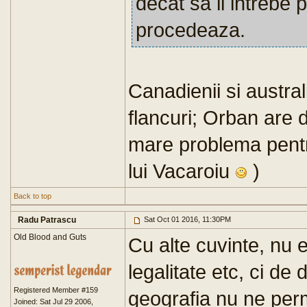
decat sa ii intrebe 
procedeaza.
Canadienii si austra
flancuri; Orban are d
mare problema pent
lui Vacaroiu
)
Back to top
Radu Patrascu
Sat Oct 01 2016, 11:30PM
Old Blood and Guts
Cu alte cuvinte, nu
legalitate etc, ci de
Registered Member #159
geografia nu ne per
Joined: Sat Jul 29 2006,