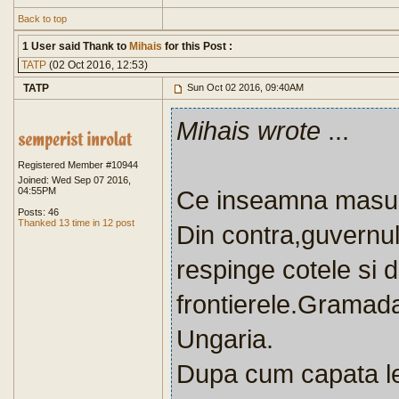
Back to top
1 User said Thank to
Mihais
for this Post :
TATP
(02 Oct 2016, 12:53)
TATP
Sun Oct 02 2016, 09:40AM
Mihais wrote
...
Registered Member #10944
Joined: Wed Sep 07 2016,
04:55PM
Ce inseamna masur
Posts: 46
Thanked 13 time in 12 post
Din contra,guvernul
respinge cotele si 
frontierele.Gramada
Ungaria.
Dupa cum capata leg