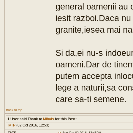
general oamenii au c
iesit razboi.Daca nu 
granite,iesea mai nas
Si da,ei nu-s indoeu
oameni.Dar de tinem 
putem accepta inloc
lege a naturii,sa con
care sa-ti semene.
Back to top
1 User said Thank to
Mihais
for this Post :
TATP
(02 Oct 2016, 12:53)
Sun Oct 02 2016, 12:43PM