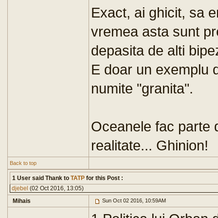
Exact, ai ghicit, sa 
vremea asta sunt pre
depasita de alti bipe
E doar un exemplu d
numite "granita".
Oceanele fac parte d
realitate... Ghinion!
Back to top
1 User said Thank to
TATP
for this Post :
djebel
(02 Oct 2016, 13:05)
Mihais
Sun Oct 02 2016, 10:59AM