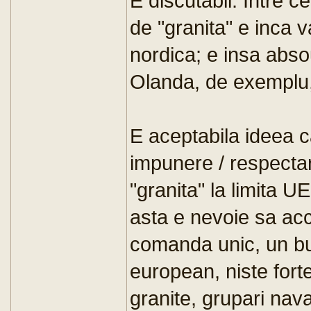
E discutabil. Intre 
de "granita" e inca v
nordica; e insa absou
Olanda, de exemplu,
E aceptabila ideea c
impunere / respectar
"granita" la limita 
asta e nevoie sa acc
comanda unic, un bug
european, niste for
granite, grupari na