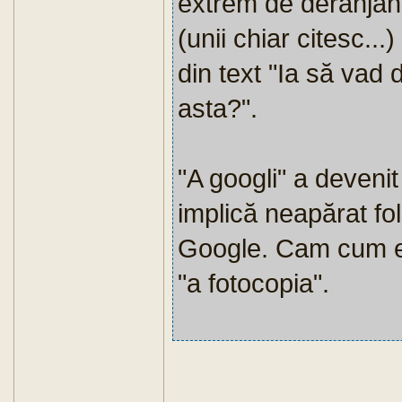
extrem de deranjant
(unii chiar citesc..
din text "Ia să vad 
asta?".
"A googli" a devenit
implică neapărat fo
Google. Cam cum er
"a fotocopia".