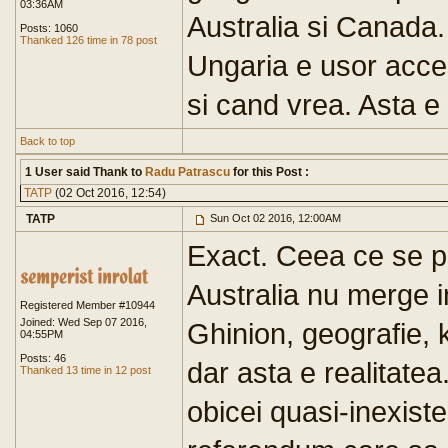
03:36AM
Australia si Canada.
Posts: 1060
Thanked 126 time in 78 post
Ungaria e usor acces
si cand vrea. Asta e
Back to top
1 User said Thank to
Radu Patrascu
for this Post :
TATP
(02 Oct 2016, 12:54)
TATP
Sun Oct 02 2016, 12:00AM
Exact. Ceea ce se p
Australia nu merge i
Registered Member #10944
Joined: Wed Sep 07 2016,
Ghinion, geografie, 
04:55PM
Posts: 46
dar asta e realitatea
Thanked 13 time in 12 post
obicei quasi-inexiste