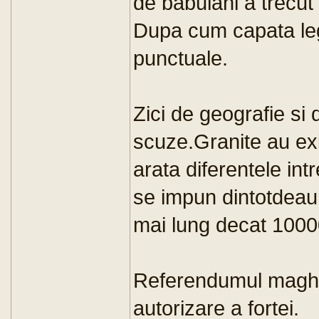
de babulani a trecut
Dupa cum capata legi
punctuale.
Zici de geografie si
scuze.Granite au exis
arata diferentele in
se impun dintotdeaun
mai lung decat 100
Referendumul maghia
autorizare a fortei.