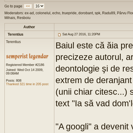
Go to page
<<
Moderators: ex-ad, colonelul, echo, truepride, dorobant, spk, Radu89, Pârvu Flor
Mihais, Resboiu
Author
Terentius
Sat Aug 27 2016, 11:20PM
Terentius
Baiul este că ăia prei
precizeze autorul, ar
Registered Member #2186
deontologie şi de resp
Joined: Wed Oct 14 2009,
09:08AM
extrem de deranjant 
Posts: 808
Thanked 321 time in 205 post
(unii chiar citesc...
text "Ia să vad dom'l
"A googli" a devenit 