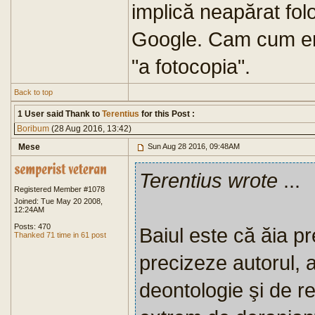
implică neapărat fol
Google. Cam cum era
"a fotocopia".
Back to top
1 User said Thank to
Terentius
for this Post :
Boribum
(28 Aug 2016, 13:42)
Mese
Sun Aug 28 2016, 09:48AM
Terentius wrote
...
Registered Member #1078
Joined: Tue May 20 2008,
12:24AM
Posts: 470
Baiul este că ăia pre
Thanked 71 time in 61 post
precizeze autorul, a
deontologie şi de res