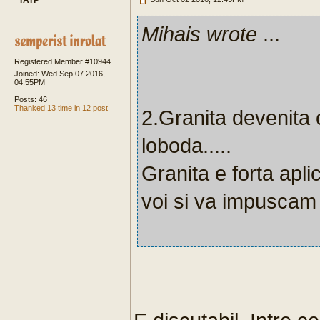
TATP
Mihais wrote
...
Registered Member #10944
Joined: Wed Sep 07 2016,
04:55PM
Posts: 46
Thanked 13 time in 12 post
2.Granita devenita 
loboda.....
Granita e forta apli
voi si va impuscam 