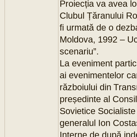
Proiecția va avea lo
Clubul Țăranului Ro
fi urmată de o dezb
Moldova, 1992 – Ucra
scenariu”.
La eveniment partici
ai evenimentelor ca
războiului din Trans
președinte al Consili
Sovietice Socialist
generalul Ion Costaș
Interne de după in