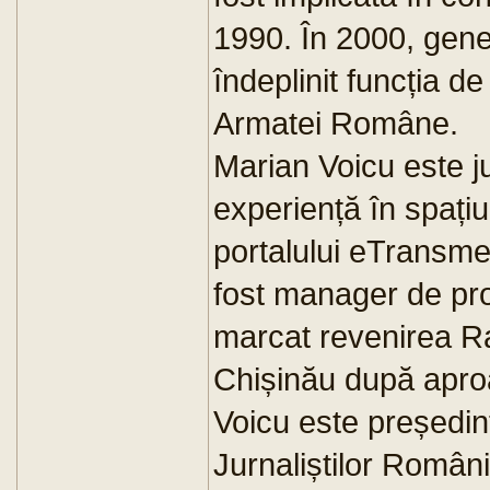
1990. În 2000, gene
îndeplinit funcția de
Armatei Române.
Marian Voicu este j
experiență în spațiul
portalului eTransme
fost manager de pro
marcat revenirea Ra
Chișinău după apro
Voicu este președint
Jurnaliștilor Români