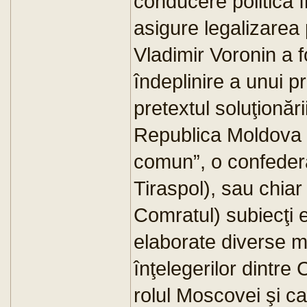
conducere politică 
asigure legalizarea 
Vladimir Voronin a f
îndeplinire a unui p
pretextul soluţionări
Republica Moldova a
comun”, o confedera
Tiraspol), sau chiar
Comratul) subiecţi e
elaborate diverse 
înţelegerilor dintre 
rolul Moscovei şi cal