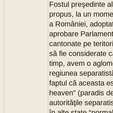
Fostul preşedinte a
propus, la un momen
a României, adoptat
aprobare Parlamentu
cantonate pe teritori
să fie considerate ca
timp, avem o aglome
regiunea separatistă
faptul că aceasta e
heaven” (paradis de
autorităţile separati
în alte state “norma