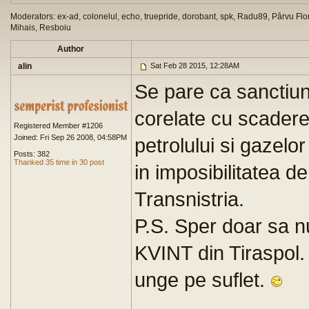
Moderators: ex-ad, colonelul, echo, truepride, dorobant, spk, Radu89, Pârvu Flor
Mihais, Resboiu
Author
alin
Sat Feb 28 2015, 12:28AM
Se pare ca sanctiu
corelate cu scadere
Registered Member #1206
Joined: Fri Sep 26 2008, 04:58PM
petrolului si gazelo
Posts: 382
Thanked 35 time in 30 post
in imposibilitatea d
Transnistria.
P.S. Sper doar sa nu
KVINT din Tiraspol.
unge pe suflet.