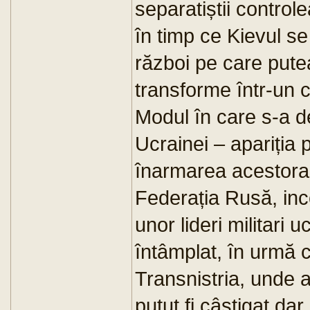
separatiștii control
în timp ce Kievul se
război pe care putea
transforme într-un c
Modul în care s-a de
Ucrainei – apariția pr
înarmarea acestora, 
Federația Rusă, inco
unor lideri militari 
întâmplat, în urmă 
Transnistria, unde a 
putut fi câștigat dar