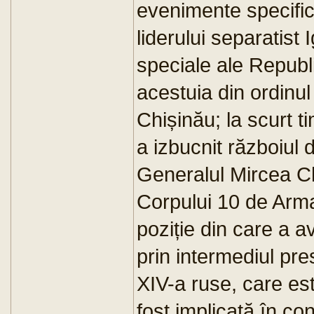
evenimente specific
liderului separatist
speciale ale Republi
acestuia din ordinul
Chișinău; la scurt t
a izbucnit războiul d
Generalul Mircea C
Corpului 10 de Arma
poziție din care a a
prin intermediul pr
XIV-a ruse, care est
fost implicată în con