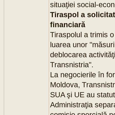
situaţiei social-eco
Tiraspol a solicita
financiară
Tiraspolul a trimis 
luarea unor "măsuri
deblocarea activităţ
Transnistria".
La negocierile în f
Moldova, Transnistr
SUA şi UE au statut
Administraţia separa
comisie spercială p