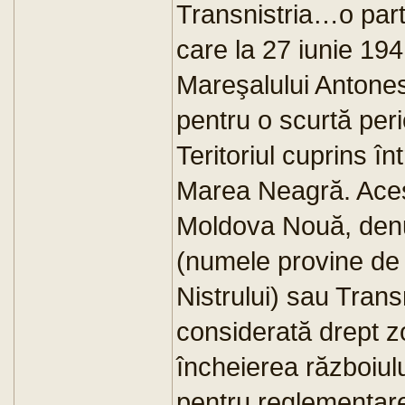
Transnistria…o part
care la 27 iunie 19
Mareşalului Antonesc
pentru o scurtă pe
Teritoriul cuprins în
Marea Neagră. Aces
Moldova Nouă, denum
(numele provine de
Nistrului) sau Trans
considerată drept zo
încheierea războiulu
pentru reglementarea