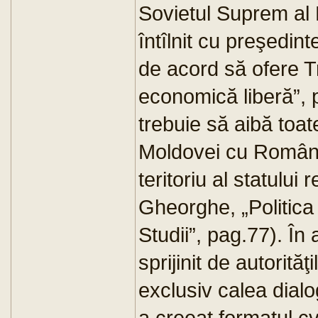
Sovietul Suprem al 
întîlnit cu preşedin
de acord să ofere Tr
economică liberă”, p
trebuie să aibă toate
Moldovei cu Român
teritoriu al statulu
Gheorghe, „Politica
Studii”, pag.77). În
sprijinit de autorit
exclusiv calea dialo
a creeat formatul cv