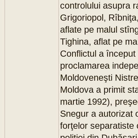
controlului asupra 
Grigoriopol, Rîbniţa
aflate pe malul stîng
Tighina, aflat pe mal
Conflictul a început
proclamarea indepe
Moldoveneşti Nistr
Moldova a primit s
martie 1992), preş
Snegur a autorizat o
forţelor separatiste
poliţiei din Dubăsari