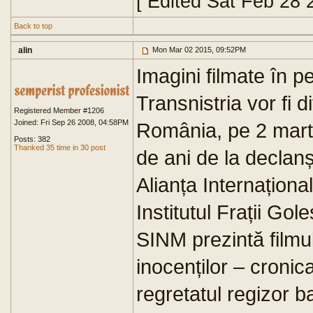
[ Edited Sat Feb 28
Back to top
alin
Mon Mar 02 2015, 09:52PM
Imagini filmate în p
Transnistria vor fi d
Registered Member #1206
Joined: Fri Sep 26 2008, 04:58PM
România, pe 2 mart
Posts: 382
Thanked 35 time in 30 post
de ani de la declanș
Alianța Internaționa
Institutul Frații Go
SINM prezintă film
inocenților – cronica
regretatul regizor 