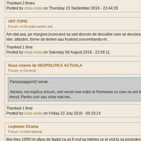
Thanked 2 times
Posted by
criss-cross
on Thursday 15 September 2016 - 22:44:26
OFF-TOPIC
Forum
->
De toate pentru toti
Am stat asa, pe margine,incercand sa vad dincolo de discutiile care se deruleaza
idei, atitudini, forme de temeri sau frustrari,concentrandu-m...
Thanked 1 time
Posted by
criss-cross
on Saturday 06 August 2016 - 22:56:11
Noua viziune de GEOPOLITICA ACTUALA
Forum
->
General
Panzerjagger92 wrote
...
Alexius, voi explica oricum, unii vecini mai estici ai Romaniei cu care nu am fo
trecut. Pentru unii sau chiar mai mu...
Thanked 1 time
Posted by
criss-cross
on Friday 22 July 2016 - 09:10:14
Legiunea Straina
Forum
->
International
Bre,Alex 1995! In afara de faptul ca as fi vrut sa inteleg ce ai vrut tu sa poveste