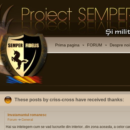
Prima pagina
FORUM
Despre noi
These posts by criss-cross have received thanks:
Invatamantul romanesc
Forum
->
General
Hai sa intelegem cum se vad lucrurile din interior...din zona aceasta, a celor c