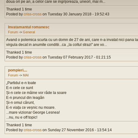
doua ori pe an, a celor care se ingrijoreaza, uneori, mai m...
Thanked 1 time
Posted by
criss-cross
on Tuesday 30 January 2018 - 19:52:43
Invatamantul romanesc
Forum
->
General
Avand o polemica scurta cu un domn de 27 de ani, care n-a invatat nici pana la 
virgula decat in anumite conditii...ca ,,la coltul strazi" are vo...
Thanked 1 time
Posted by
criss-cross
on Tuesday 07 February 2017 - 01:21:15
pompieri....
Forum
->
MAI
„Partidul e-n toate
E-n cele ce sunt
Și-n cele ce mâine vor râde la soare
E-n pruncul din leagăn
Și-n omul cărunt,
E-n viața ce veșnic nu moare.
...mare vizionar George Lesnea!
...nu, nu e off topic!
Thanked 1 time
Posted by
criss-cross
on Sunday 27 November 2016 - 13:54:14