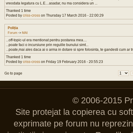
vreodata legatura cu L.E....asadar, nu ma considera un ...
Thanked 1 time
Posted by
criss-cross
on Thursday 17 March 2016 - 22:00:29
Poliția
Forum
->
MAI
...off-topic-ul era mentionat pentru postarea mea....
...poate faci o incursiune prin regulile bunului simt...
...poate,mai ales daca ai o arma in dotare si spre folosinta, te gandesti cum ar tr
Thanked 1 time
Posted by
criss-cross
on Friday 19 February 2016 - 20:55:23
Go to page
© 2006-2015 P
Site protejat la copierea cu so
exprimate pe forum nu reprezint