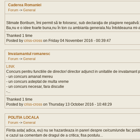
Caderea Romaniei
Forum
->
General
Stimate Boribum, îmi permit să te folosesc, sub declaraţia de plagiere negativă:
Ba,nu e o idee foarte buna,nu în ton cu ambianta generala.Nu întotdeauna mi-am
Thanked 1 time
Posted by
criss-cross
on Friday 04 November 2016 - 00:39:47
Invatamantul romanesc
Forum
->
General
LINK
Concurs pentru functiile de director/ director adjunct in unitatile de invatamant p
- un concurs amanat mereu
- un concurs asteptat de multa vreme
- un concurs necesar, fara discutie
-...
Thanked 1 time
Posted by
criss-cross
on Thursday 13 October 2016 - 10:48:29
POLITIA LOCALA
Forum
->
General
Fiinta asta( adica, eu) nu se hazardeaza in pareri despre ce/cum/unde fac politis
e cazul sa comentam de dragul de a critica; fisa postulu...