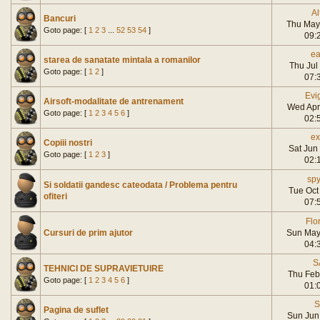
Al
Bancuri
Thu May
Goto page: [
1
2
3
...
52
53
54
]
09:
ea
starea de sanatate mintala a romanilor
Thu Jul
Goto page: [
1
2
]
07:
Evi
Airsoft-modalitate de antrenament
Wed Apr
Goto page: [
1
2
3
4
5
6
]
02:
ex
Copiii nostri
Sat Jun
Goto page: [
1
2
3
]
02:
sp
Si soldatii gandesc cateodata / Problema pentru
Tue Oct
ofiteri
07:
Flo
Cursuri de prim ajutor
Sun May
04:
S
TEHNICI DE SUPRAVIETUIRE
Thu Feb
Goto page: [
1
2
3
4
5
6
]
01:
S
Pagina de suflet
Sun Jun