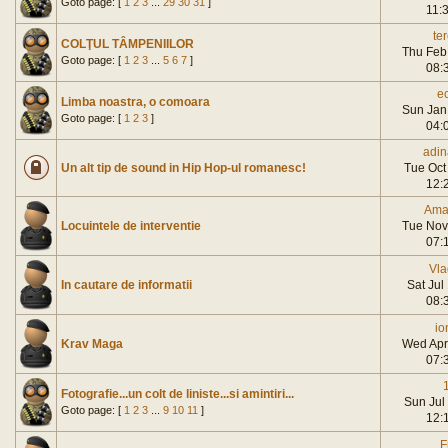
Goto page: [
1
2
3
...
29
30
31
]
11:
te
COLŢUL TÂMPENIILOR
Thu Feb
Goto page: [
1
2
3
...
5
6
7
]
08:
e
Limba noastra, o comoara
Sun Jan
Goto page: [
1
2
3
]
04:
adin
Un alt tip de sound in Hip Hop-ul romanesc!
Tue Oct
12:
Ama
Locuintele de interventie
Tue Nov
07:
Vla
In cautare de informatii
Sat Jul
08:
io
Krav Maga
Wed Apr
07:
1
Fotografie...un colt de liniste...si amintiri...
Sun Jul
Goto page: [
1
2
3
...
9
10
11
]
12:
F