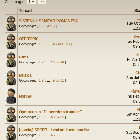
Go to page
>>
Thread
Sta
S
SISTEMUL SANITAR ROMANESC
Tue Oct
Goto page: [
1
2
3
4
5
6
]
11:
Bor
OFF-TOPIC
Tue Feb
Goto page: [
1
2
3
...
148
149
150
]
08:
8
Filme
Fri Apr
Goto page: [
1
2
3
...
26
27
28
]
05:
Ch
Muzica
Sun Jul
Goto page: [
1
2
3
...
79
80
81
]
03:
Pârvu
Normal
Thu Feb
09:
A
Operatiunea "Descretirea fruntilor"
Sat Apr
Goto page: [
1
2
3
...
83
84
85
]
11:
1
[sondaj] SPORT... locul anti-sedentarilor
Sat Sep
Goto page: [
1
2
3
...
6
7
8
]
06: