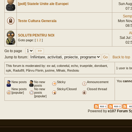
[poll] Statele Unite ale Europei
Sun Aug
07:
Semp
Teste Cultura Generala
Mon Nov
08:
A
SOLUTII PENTRU NOI
Sat Jul
Goto page: [
1
2
]
02:
Go to page
>>
Jump to forum:
Back to top
This forum is moderated by: ex-ad, colonelul, echo, truepride, dorobant,
1 user is 
spk, Radu89, Pârvu Florin, justme, Mihais, Resboiu
You
canno
New posts
No new
Sticky
Announcement
posts
New posts
No new
Sticky/Closed
Closed thread
[popular]
posts
[popular]
Powered by
e107 Forum S