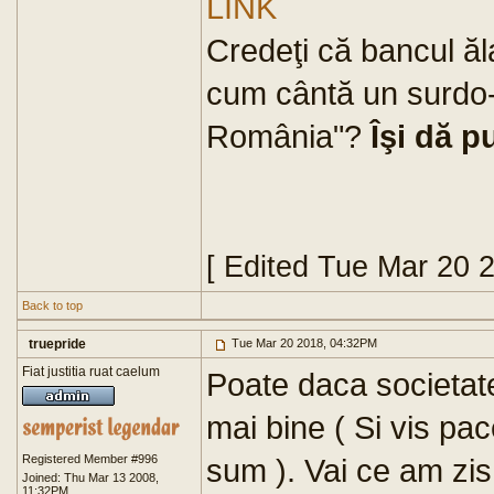
LINK
Credeţi că bancul ăl
cum cântă un surdo
România"?
Îşi dă p
[ Edited Tue Mar 20 
Back to top
truepride
Tue Mar 20 2018, 04:32PM
Fiat justitia ruat caelum
Poate daca societatea 
mai bine ( Si vis pa
Registered Member #996
sum ). Vai ce am zi
Joined: Thu Mar 13 2008,
11:32PM