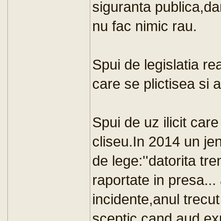
siguranta publica,da
nu fac nimic rau.
Spui de legislatia re
care se plictisea si 
Spui de uz ilicit car
cliseu.In 2014 un je
de lege:''datorita tr
raportate in presa..
incidente,anul trecut
sceptic cand aud expres