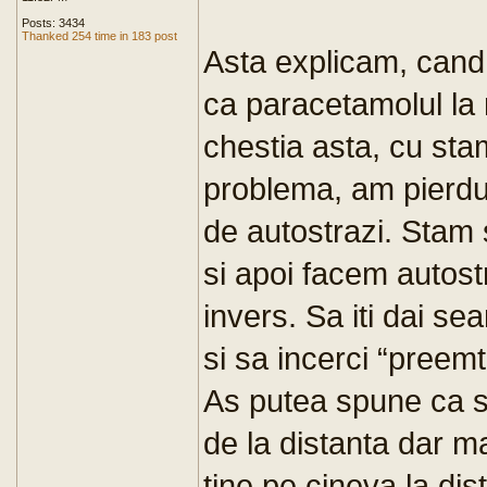
Posts: 3434
Thanked 254 time in 183 post
Asta explicam, cand
ca paracetamolul la 
chestia asta, cu st
problema, am pierdut
de autostrazi. Stam 
si apoi facem autostra
invers. Sa iti dai s
si sa incerci “preemt
As putea spune ca si
de la distanta dar m
tine pe cineva la dis