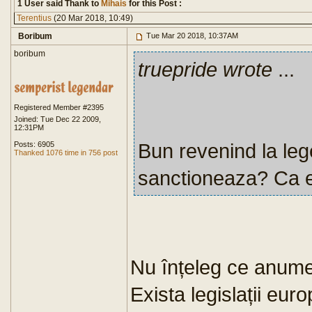
1 User said Thank to
Mihais
for this Post :
Terentius
(20 Mar 2018, 10:49)
Boribum
Tue Mar 20 2018, 10:37AM
boribum
truepride wrote
...
Registered Member #2395
Joined: Tue Dec 22 2009,
12:31PM
Bun revenind la le
Posts: 6905
Thanked 1076 time in 756 post
sanctioneaza? Ca 
Nu înțeleg ce anume
Exista legislații eur