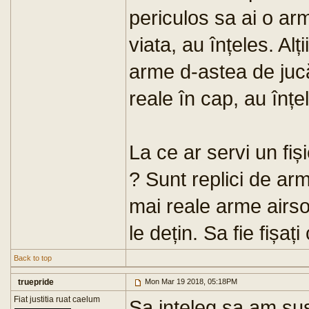
periculos sa ai o arm
viata, au înțeles. Alț
arme d-astea de jucă
reale în cap, au înțel
La ce ar servi un fiș
? Sunt replici de ar
mai reale arme airsof
le dețin. Sa fie fișați 
Back to top
truepride
Mon Mar 19 2018, 05:18PM
Fiat justitia ruat caelum
Sa inteleg sa am sust