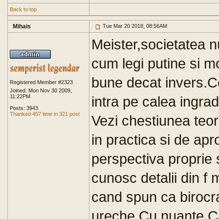
Back to top
Mihais
Tue Mar 20 2018, 08:56AM
Meister,societatea n
cum legi putine si 
bune decat invers.C
Registered Member #2323
Joined: Mon Nov 30 2009,
11:22PM
intra pe calea ingradir
Posts: 3943
Thanked 457 time in 321 post
Vezi chestiunea teor
in practica si de ap
perspectiva proprie 
cunosc detalii din f
cand spun ca birocra
ureche.Cu nuante.Cat