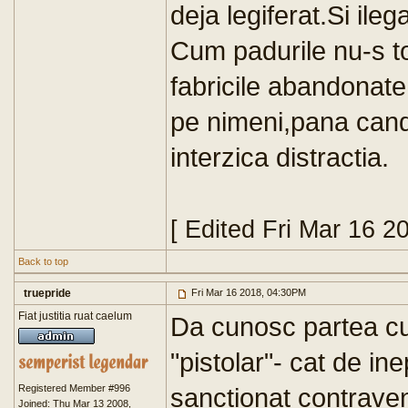
deja legiferat.Si ilega
Cum padurile nu-s to
fabricile abandonate
pe nimeni,pana cand 
interzica distractia.
[ Edited Fri Mar 16 2
Back to top
truepride
Fri Mar 16 2018, 04:30PM
Fiat justitia ruat caelum
Da cunosc partea cu 
"pistolar"- cat de ine
Registered Member #996
sanctionat contraven
Joined: Thu Mar 13 2008,