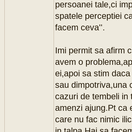
persoanei tale,ci imp
spatele perceptiei ca
facem ceva''.
Imi permit sa afirm c
avem o problema,apo
ei,apoi sa stim daca
sau dimpotriva,una 
cazuri de tembeli in 
amenzi ajung.Pt ca e
care nu fac nimic ilic
in talpa.Hai sa face