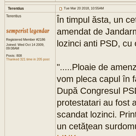
Terentius
Tue Mar 20 2018, 10:55AM
Terentius
În timpul ăsta, un c
amendat de Jandarme
Registered Member #2186
lozinci anti PSD, cu
Joined: Wed Oct 14 2009,
09:08AM
Posts: 808
Thanked 321 time in 205 post
".....Ploaie de ame
vom pleca capul în f
După Congresul PSD 
protestatari au fost
scandat lozinci. Pri
un cetăţean surdomut