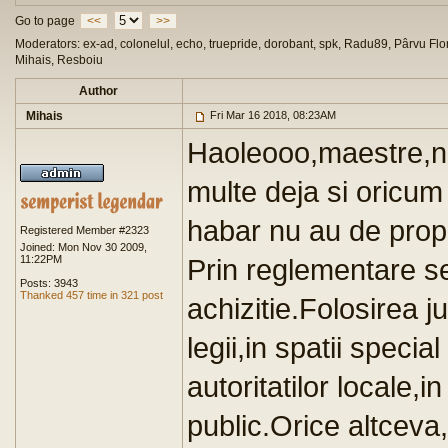
Go to page
<<
>>
Moderators: ex-ad, colonelul, echo, truepride, dorobant, spk, Radu89, Pârvu Flor
Mihais, Resboiu
Author
Mihais
Fri Mar 16 2018, 08:23AM
Haoleooo,maestre,n
multe deja si oricum
habar nu au de propr
Registered Member #2323
Joined: Mon Nov 30 2009,
11:22PM
Prin reglementare se 
Posts: 3943
Thanked 457 time in 321 post
achizitie.Folosirea j
legii,in spatii speci
autoritatilor locale,
public.Orice altceva,