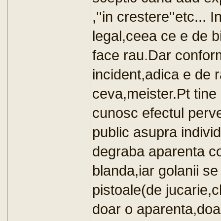
,''in crestere''etc...
legal,ceea ce e de bi
face rau.Dar conform 
incident,adica e de ra
ceva,meister.Pt tine
cunosc efectul perve
public asupra individ
degraba aparenta co
blanda,iar golanii s
pistoale(de jucarie,
doar o aparenta,doar