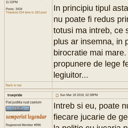
11:32PM
In principiu tipul a
Posts: 3434
Thanked 254 time in 183 post
nu poate fi redus pr
totusi ma intreb, ce
plus ar insemna, in
birocratie mai mare.
propunere de lege f
legiuitor...
Back to top
truepride
Sun Mar 18 2018, 02:38PM
Fiat justitia ruat caelum
Intreb si eu, poate nu
fiecare jucarie de ge
Registered Member #996
la politie cu jucaria 