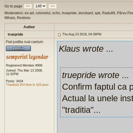
Go to page
<<
>>
Moderators: ex-ad, colonelul, echo, truepride, dorobant, spk, Radu89, Pârvu Flor
Mihais, Resboiu
Author
truepride
Thu Aug 23 2018, 04:36PM
Fiat justitia ruat caelum
Klaus wrote
...
Registered Member #996
Joined: Thu Mar 13 2008,
truepride wrote
...
11:32PM
Posts: 3434
Confirm faptul ca 
Thanked 254 time in 183 post
Actual la unele ins
"traditia"...