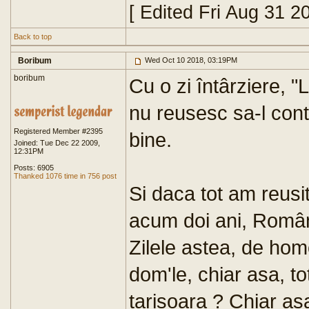
[ Edited Fri Aug 31 2
Back to top
Boribum
Wed Oct 10 2018, 03:19PM
boribum
Cu o zi întârziere, 
nu reusesc sa-l cont
Registered Member #2395
bine.
Joined: Tue Dec 22 2009,
12:31PM
Posts: 6905
Thanked 1076 time in 756 post
Si daca tot am reusit
acum doi ani, Român
Zilele astea, de ho
dom'le, chiar asa, to
tarisoara ? Chiar asa