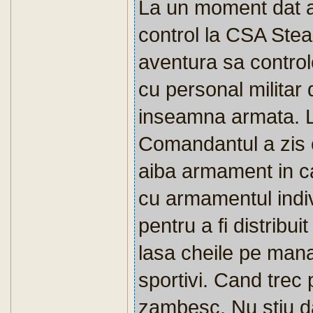
La un moment dat a
control la CSA Ste
aventura sa control
cu personal militar 
inseamna armata. L
Comandantul a zis 
aiba armament in ca
cu armamentul indiv
pentru a fi distribui
lasa cheile pe mana 
sportivi. Cand trec 
zambesc. Nu stiu d