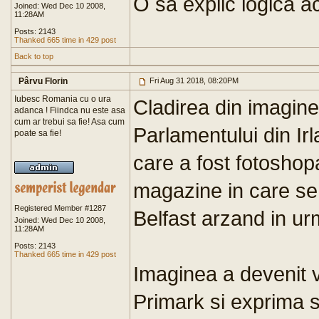
O sa explic logica ace
Joined: Wed Dec 10 2008,
11:28AM
Posts: 2143
Thanked 665 time in 429 post
Back to top
Pârvu Florin
Fri Aug 31 2018, 08:20PM
Iubesc Romania cu o ura
Cladirea din imagine
adanca ! Fiindca nu este asa
cum ar trebui sa fie! Asa cum
Parlamentului din I
poate sa fie!
care a fost fotoshop
magazine in care se 
Registered Member #1287
Belfast arzand in ur
Joined: Wed Dec 10 2008,
11:28AM
Posts: 2143
Thanked 665 time in 429 post
Imaginea a devenit v
Primark si exprima 