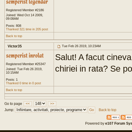
Registered Member #2186
Joined: Wed Oct 14 2009,
09:08AM
Posts: 808
Thanked 321 time in 205 post
Back to top
Victor35
Tue Feb 26 2019, 10:23AM
Salut! A facut cinev
Registered Member #25347
chiriei in rata? Se p
Joined: Tue Feb 26 2019,
10:15AM
Posts: 1
Thanked 0 time in 0 post
Back to top
Go to page
<<
>>
Jump:
Back to top
Powered by
e107 Forum Sy