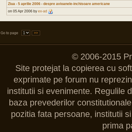
Ziua - 5 aprilie 2006 - despre avioanele-inchisoare americane
on 05 Apr 2006 by
ex-ad
Go to page
>>
© 2006-2015 P
Site protejat la copierea cu so
exprimate pe forum nu reprezint
institutii si evenimente. Regulile 
baza prevederilor constitutionale 
pozitia fata persoane, institutii s
prima pa