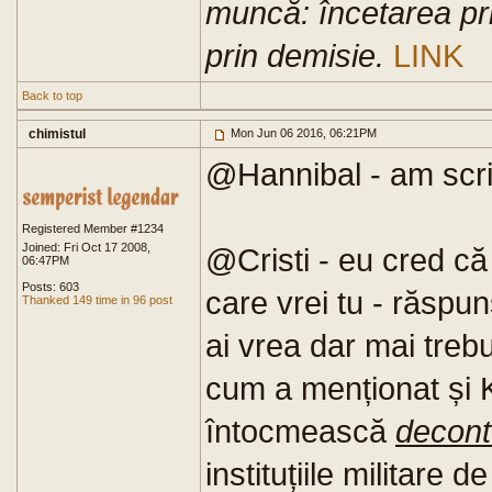
muncă: încetarea pri
prin demisie.
LINK
Back to top
chimistul
Mon Jun 06 2016, 06:21PM
@Hannibal - am scris
Registered Member #1234
Joined: Fri Oct 17 2008,
@Cristi - eu cred că
06:47PM
Posts: 603
care vrei tu - răspu
Thanked 149 time in 96 post
ai vrea dar mai trebu
cum a menționat și K
întocmească
decont
instituțiile militare 