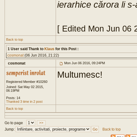
ierarhice cărora li s
[ Edited Mon Jun 06 
Back to top
1 User said Thank to
Klaus
for this Post :
cosmonat
(06 Jun 2016, 21:22)
cosmonat
Mon Jun 06 2016, 09:24PM
Multumesc!
Registered Member #10260
Joined: Sat May 02 2015,
06:19PM
Posts: 14
Thanked 3 time in 2 post
Back to top
Go to page
>>
Jump:
Back to top