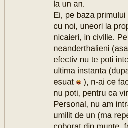
la un an.
Ei, pe baza primului a
cu noi, uneori la pro
nicaieri, in civilie. 
neanderthalieni (as
efectiv nu te poti in
ultima instanta (dup
esuat
), n-ai ce fac
nu poti, pentru ca vi
Personal, nu am intr
umilit de un (ma rep
coborat din munte, fa