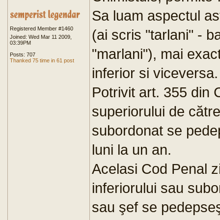
Sa luam aspectul asta
Registered Member #1460
(ai scris "tarlani" - 
Joined: Wed Mar 11 2009,
03:39PM
"marlani"), mai exact
Posts: 707
Thanked 75 time in 61 post
inferior si viceversa.
Potrivit art. 355 din
superiorului de către
subordonat se pedep
luni la un an.
Acelasi Cod Penal zi
inferiorului sau sub
sau şef se pedepseş