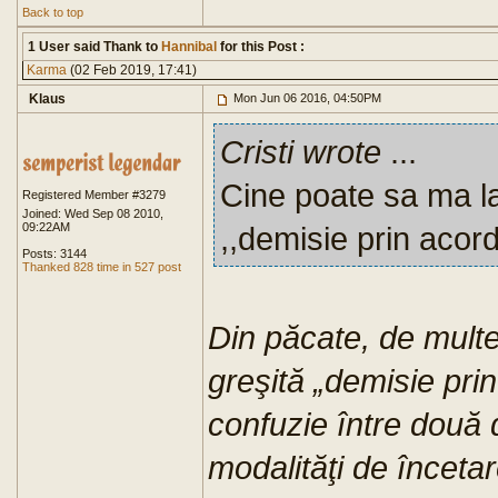
Back to top
1 User said Thank to
Hannibal
for this Post :
Karma
(02 Feb 2019, 17:41)
Klaus
Mon Jun 06 2016, 04:50PM
Cristi wrote
...
Cine poate sa ma l
Registered Member #3279
Joined: Wed Sep 08 2010,
09:22AM
,,demisie prin acord
Posts: 3144
Thanked 828 time in 527 post
Din păcate, de multe
greşită „demisie prin
confuzie între două d
modalităţi de încetar