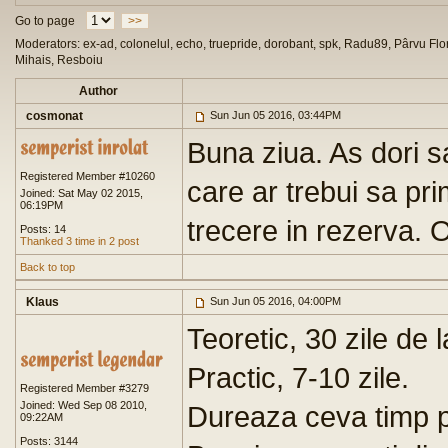
Go to page
>>
Moderators: ex-ad, colonelul, echo, truepride, dorobant, spk, Radu89, Pârvu Flor
Mihais, Resboiu
Author
cosmonat
Sun Jun 05 2016, 03:44PM
Buna ziua. As dori s
Registered Member #10260
care ar trebui sa pr
Joined: Sat May 02 2015,
06:19PM
trecere in rezerva. O
Posts: 14
Thanked 3 time in 2 post
Back to top
Klaus
Sun Jun 05 2016, 04:00PM
Teoretic, 30 zile de 
Practic, 7-10 zile.
Registered Member #3279
Joined: Wed Sep 08 2010,
Dureaza ceva timp p
09:22AM
Posts: 3144