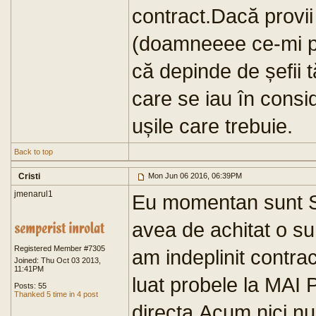
contract.Dacă provii p
(doamneeee ce-mi pla
că depinde de șefii tă
care se iau în consid
ușile care trebuie.
Back to top
Cristi
Mon Jun 06 2016, 06:39PM
jmenarul1
Eu momentan sunt SG
avea de achitat o s
Registered Member #7305
am indeplinit contra
Joined: Thu Oct 03 2013,
11:41PM
luat probele la MAI P
Posts: 55
Thanked 5 time in 4 post
directa.Acum nici nu