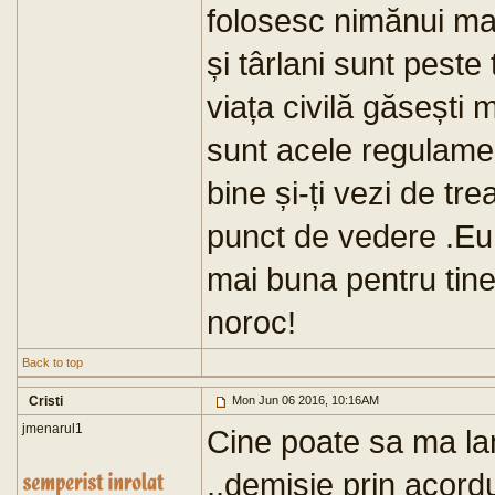
folosesc nimănui mai 
și târlani sunt peste 
viața civilă găsești 
sunt acele regulame
bine și-ți vezi de tr
punct de vedere .Eu 
mai buna pentru tine 
noroc!
Back to top
Cristi
Mon Jun 06 2016, 10:16AM
jmenarul1
Cine poate sa ma la
,,demisie prin acordu