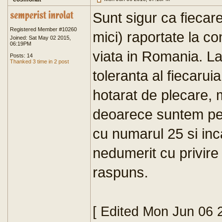
Sunt sigur ca fiecare
Registered Member #10260
mici) raportate la c
Joined: Sat May 02 2015,
06:19PM
viata in Romania. La 
Posts: 14
Thanked 3 time in 2 post
toleranta al fiecarui
hotarat de plecare, m
deoarece suntem pe 
cu numarul 25 si in
nedumerit cu privire
raspuns.
[ Edited Mon Jun 06 