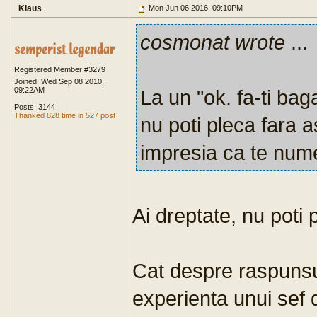
Klaus
Mon Jun 06 2016, 09:10PM
cosmonat wrote
...
Registered Member #3279
Joined: Wed Sep 08 2010,
09:22AM
La un "ok. fa-ti ba
Posts: 3144
Thanked 828 time in 527 post
nu poti pleca fara 
impresia ca te nume
Ai dreptate, nu poti 
Cat despre raspunsu
experienta unui sef 