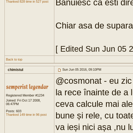
Banuiesc ca esti dir
Thanked 828 time in 527 post
Chiar asa de suparat
[ Edited Sun Jun 05 
Back to top
chimistul
Sun Jun 05 2016, 09:10PM
@cosmonat - eu zic s
la rece înainte de a 
Registered Member #1234
Joined: Fri Oct 17 2008,
ceva calcule mai ale
06:47PM
Posts: 603
bune și rele, cu toate
Thanked 149 time in 96 post
va ieși nici așa ,nu l