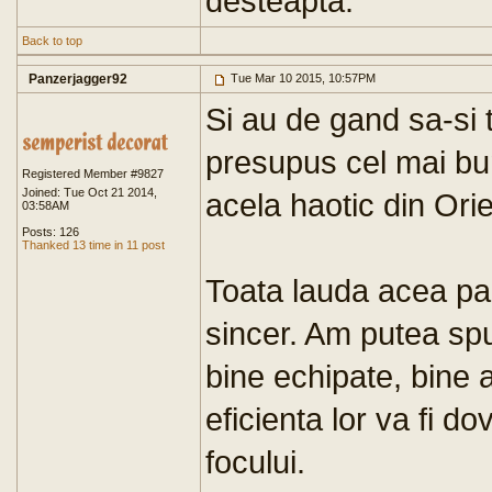
desteapta.
Back to top
Panzerjagger92
Tue Mar 10 2015, 10:57PM
Si au de gand sa-si t
presupus cel mai bun
Registered Member #9827
Joined: Tue Oct 21 2014,
acela haotic din Ori
03:58AM
Posts: 126
Thanked 13 time in 11 post
Toata lauda acea par
sincer. Am putea spu
bine echipate, bine a
eficienta lor va fi d
focului.