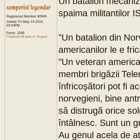
Un batalion mecaniz
spaima militantilor I
Registered Member #2949
Joined: Fri May 14 2010,
03:54PM
Posts: 1048
"Un batalion din Norv
Thanked 99 time in 79 post
americanilor le e fric
"Un veteran american
membri brigăzii Tele
înfricoşători pot fi a
norvegieni, bine antre
să distrugă orice sol
întâlnesc. Sunt un gr
Au genul acela de at