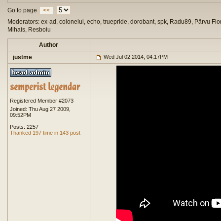
Go to page
<<
Moderators: ex-ad, colonelul, echo, truepride, dorobant, spk, Radu89, Pârvu Flor
Mihais, Resboiu
Author
justme
Wed Jul 02 2014, 04:17PM
Registered Member #2073
Joined: Thu Aug 27 2009,
09:52PM
Posts: 2257
Thanked 197 time in 143 post