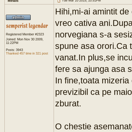
Mihais
Tue Mar 10 2015, 10:51PM
Hihi,mi-ai amintit de
vreo cativa ani.Dupa 
norvegiana s-a ses
Registered Member #2323
Joined: Mon Nov 30 2009,
11:22PM
spune asa orori.Ca t
Posts: 3943
Thanked 457 time in 321 post
vanat.In plus,se inc
fere sa ajunga asa sa
In fine,toata mizeria 
previzibil ca pe maio
zburat.
O chestie asemanato