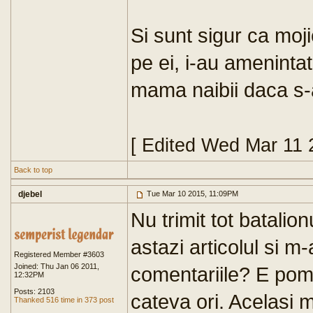
Si sunt sigur ca moj
pe ei, i-au amenintat
mama naibii daca s-ar
[ Edited Wed Mar 11 
Back to top
djebel
Tue Mar 10 2015, 11:09PM
Nu trimit tot batalio
astazi articolul si m-
Registered Member #3603
Joined: Thu Jan 06 2011,
comentariile? E pom
12:32PM
Posts: 2103
cateva ori. Acelasi 
Thanked 516 time in 373 post