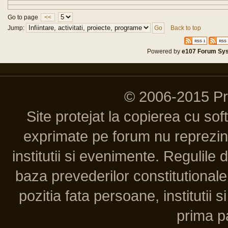
Go to page
<<
Jump:
Back to top
Powered by
e107 Forum Sy
© 2006-2015 P
Site protejat la copierea cu so
exprimate pe forum nu reprezint
institutii si evenimente. Regulile 
baza prevederilor constitutionale 
pozitia fata persoane, institutii s
prima pa