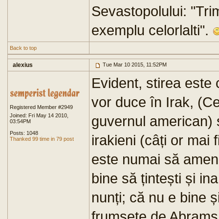
Sevastopolului: "Tri
exemplu celorlalti".
Back to top
alexius
Tue Mar 10 2015, 11:52PM
Evident, stirea este 
vor duce în Irak, (C
Registered Member #2949
Joined: Fri May 14 2010,
guvernul american) și 
03:54PM
Posts: 1048
irakieni (câți or mai 
Thanked 99 time in 79 post
este numai să amenin
bine să țintești și in
nunți; că nu e bine 
frumsețe de Abrams (