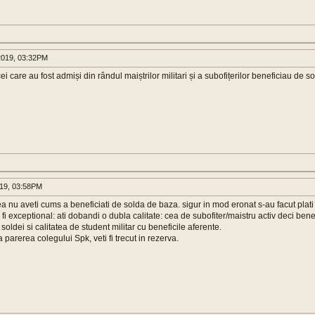
019, 03:32PM
i care au fost admiși din rândul maiștrilor militari și a subofițerilor beneficiau de s
019, 03:58PM
a nu aveti cums a beneficiati de solda de baza. sigur in mod eronat s-au facut plati i
r fi exceptional: ati dobandi o dubla calitate: cea de subofiter/maistru activ deci ben
oldei si calitatea de student militar cu beneficile aferente.
 parerea colegului Spk, veti fi trecut in rezerva.