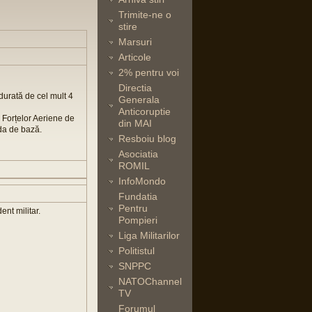
Trimite-ne o
stire
Marsuri
Articole
2% pentru voi
Directia
 durată de cel mult 4
Generala
Anticoruptie
 Forțelor Aeriene de
din MAI
lda de bază.
Resboiu blog
Asociatia
ROMIL
InfoMondo
Fundatia
Pentru
ent militar.
Pompieri
Liga Militarilor
Politistul
SNPPC
NATOChannel
TV
Forumul