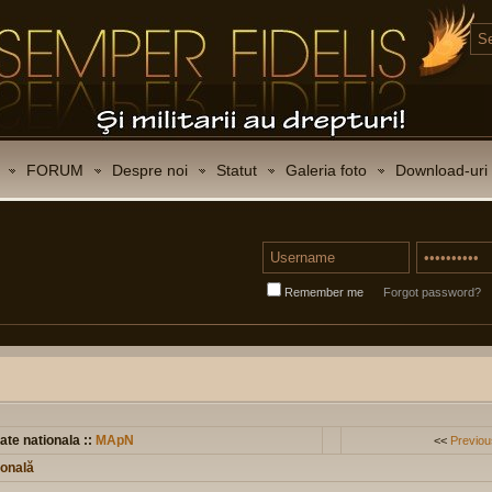
FORUM
Despre noi
Statut
Galeria foto
Download-uri
Remember me
Forgot password?
ate nationala ::
MApN
<<
Previou
ională