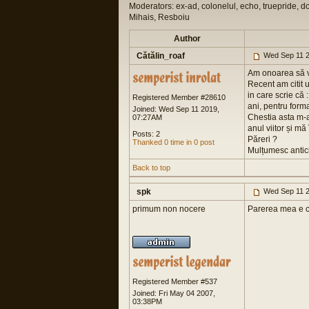
Moderators: ex-ad, colonelul, echo, truepride, d
Mihais, Resboiu
Author
Cătălin_roaf
Wed Sep 11 2
Am onoarea să v
Recent am citit u
in care scrie că 
Registered Member #28610
ani, pentru form
Joined: Wed Sep 11 2019,
Chestia asta m-
07:27AM
anul viitor și m
Posts: 2
Păreri ?
Thanked 0 time in 0 post
Mulțumesc antici
Back to top
spk
Wed Sep 11 2
primum non nocere
Parerea mea e ca 
Registered Member #537
Joined: Fri May 04 2007,
03:38PM