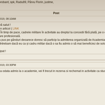
orobant, spk, Radu89, Pârvu Florin, justme,
Post
019, 08:10AM
ă salut !
n articol (
LINK
: În timp de pace, cadrele militare în activitate au dreptul la concedii fără plată, pe o
are profesională.
a pus pe gânduri deoarece doresc să particip la admiterea organizată de Academia
ă întrebam dacă eu ca și cadru militar dacă o sa fiu admis o să mai beneficiez de so
pat !
019, 03:30PM
odata admis la o academie, vei fi trecut in rezerva si rechemat in activitate ca stud