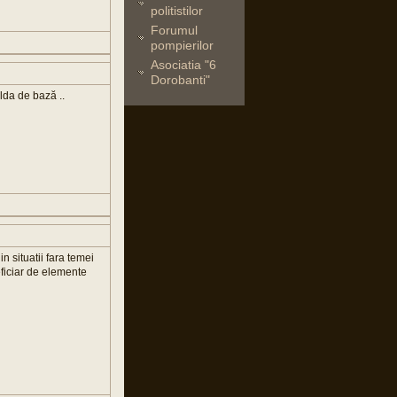
politistilor
Forumul
pompierilor
Asociatia "6
Dorobanti"
olda de bază ..
n situatii fara temei
eficiar de elemente