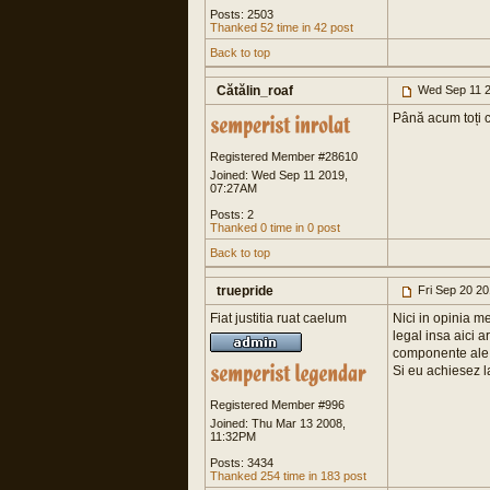
Posts: 2503
Thanked 52 time in 42 post
Back to top
Cătălin_roaf
Wed Sep 11 2
Până acum toți ce
Registered Member #28610
Joined: Wed Sep 11 2019,
07:27AM
Posts: 2
Thanked 0 time in 0 post
Back to top
truepride
Fri Sep 20 2
Fiat justitia ruat caelum
Nici in opinia me
legal insa aici a
componente ale s
Si eu achiesez la
Registered Member #996
Joined: Thu Mar 13 2008,
11:32PM
Posts: 3434
Thanked 254 time in 183 post