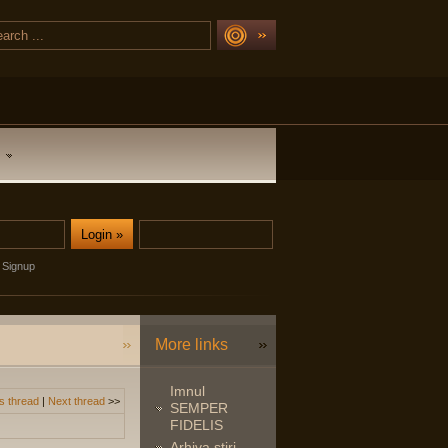
Signup
More links
Imnul
s thread
|
Next thread
>>
SEMPER
FIDELIS
Arhiva stiri