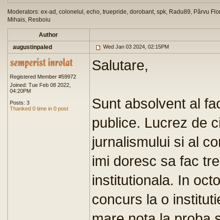
Moderators: ex-ad, colonelul, echo, truepride, dorobant, spk, Radu89, Pârvu Flor
Mihais, Resboiu
Author
augustinpaled
Wed Jan 03 2024, 02:15PM
Salutare,
Registered Member #59972
Joined: Tue Feb 08 2022,
04:20PM
Sunt absolvent al fac
Posts: 3
Thanked 0 time in 0 post
publice. Lucrez de c
jurnalismului si al c
imi doresc sa fac t
institutionala. In oc
concurs la o institut
mare nota la proba sc