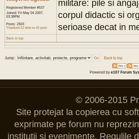
militare: pile si anga
Registered Member #537
corpul didactic si o
Joined: Fri May 04 2007,
03:38PM
serioase decat in med
Posts: 2503
Thanked 52 time in 42 post
Back to top
Jump:
Back to top
Powered by
e107 Forum Sy
© 2006-2015 P
Site protejat la copierea cu so
exprimate pe forum nu reprezint
institutii si evenimente. Regulile 