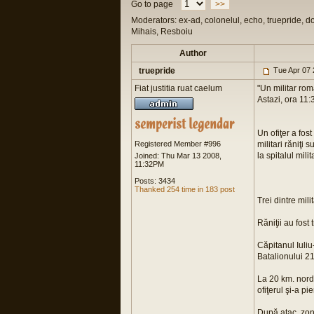
Go to page
>>
Moderators: ex-ad, colonelul, echo, truepride, d
Mihais, Resboiu
Author
truepride
Tue Apr 07 
Fiat justitia ruat caelum
"Un militar ro
Astazi, ora 11:
Un ofiţer a fost
Registered Member #996
militari răniţi 
la spitalul mil
Joined: Thu Mar 13 2008,
11:32PM
Posts: 3434
Thanked 254 time in 183 post
Trei dintre mili
Răniţii au fost
Căpitanul Iuli
Batalionului 2
La 20 km. nord-
ofiţerul şi-a pie
După atac, zona