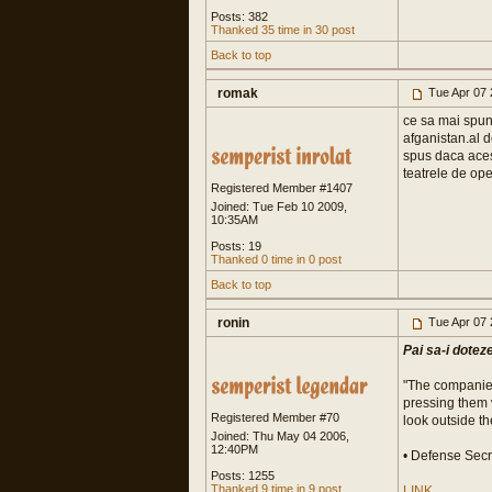
Posts: 382
Thanked 35 time in 30 post
Back to top
romak
Tue Apr 07 
ce sa mai spun
afganistan.al d
spus daca aces
teatrele de oper
Registered Member #1407
Joined: Tue Feb 10 2009,
10:35AM
Posts: 19
Thanked 0 time in 0 post
Back to top
ronin
Tue Apr 07 
Pai sa-i dotez
"The companies
pressing them v
Registered Member #70
look outside th
Joined: Thu May 04 2006,
12:40PM
• Defense Secr
Posts: 1255
Thanked 9 time in 9 post
LINK