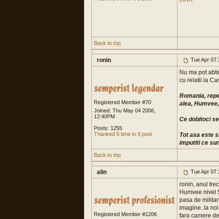
Back to top
ronin
Tue Apr 07 
Nu ma pot abtin
cu relatii la Cas
Romania, repet
Registered Member #70
alea, Humvee, 
Joined: Thu May 04 2006,
12:40PM
Ce dobitoci se
Posts: 1255
Thanked 9 time in 9 post
Tot asa este si
imputiti ce sunt
Back to top
alin
Tue Apr 07 
ronin, anul tre
Humvee nivel 5)
pasa de militar
imagine..la noi
Registered Member #1206
fara camere de 