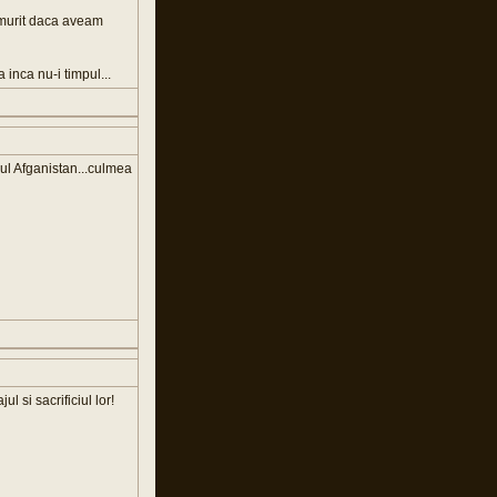
fi murit daca aveam
 inca nu-i timpul...
pul Afganistan...culmea
 si sacrificiul lor!