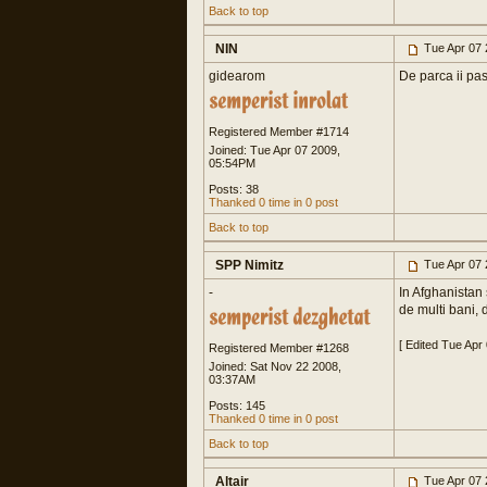
Back to top
NIN
Tue Apr 07 
gidearom
De parca ii pas
Registered Member #1714
Joined: Tue Apr 07 2009,
05:54PM
Posts: 38
Thanked 0 time in 0 post
Back to top
SPP Nimitz
Tue Apr 07 
-
In Afghanistan 
de multi bani, 
[ Edited Tue Apr
Registered Member #1268
Joined: Sat Nov 22 2008,
03:37AM
Posts: 145
Thanked 0 time in 0 post
Back to top
Altair
Tue Apr 07 