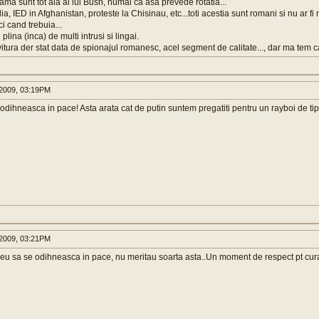
ama sunt tot aia ai lui Bush, numai ca asa prevede rotatia...
lia, IED in Afghanistan, proteste la Chisinau, etc...toti acestia sunt romani si nu ar 
i cand trebuia...
 plina (inca) de multi intrusi si lingai.
vitura der stat data de spionajul romanesc, acel segment de calitate..., dar ma tem ca
2009, 03:19PM
dihneasca in pace! Asta arata cat de putin suntem pregatiti pentru un rayboi de ti
2009, 03:21PM
u sa se odihneasca in pace, nu meritau soarta asta..Un moment de respect pt curajul