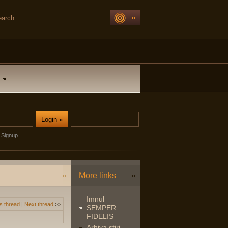
Signup
More links
Imnul
s thread
|
Next thread
>>
SEMPER
FIDELIS
Arhiva stiri