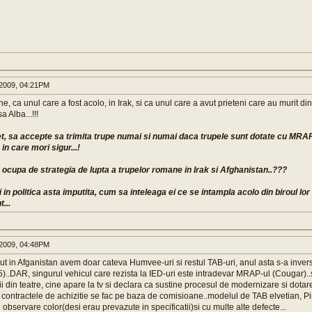
2009, 04:21PM
e, ca unul care a fost acolo, in Irak, si ca unul care a avut prieteni care au murit d
a Alba...!!!
, sa accepte sa trimita trupe numai si numai daca trupele sunt dotate cu MRAP-ur
in care mori sigur...!
 ocupa de strategia de lupta a trupelor romane in Irak si Afghanistan..???
 in politica asta imputita, cum sa inteleaga ei ce se intampla acolo din biroul lor d
...
2009, 04:48PM
cut in Afganistan avem doar cateva Humvee-uri si restul TAB-uri, anul asta s-a inver
..DAR, singurul vehicul care rezista la IED-uri este intradevar MRAP-ul (Cougar)..sa 
ii din teatre, cine apare la tv si declara ca sustine procesul de modernizare si dotar
 contractele de achizitie se fac pe baza de comisioane..modelul de TAB elvetian, Pir
observare color(desi erau prevazute in specificatii)si cu multe alte defecte...