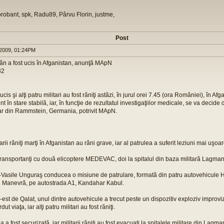
orobant, spk, Radu89, Pârvu Florin, justme,
Post
2009, 01:24PM
mân a fost ucis în Afganistan, anunţă MApN
32
 ucis şi alţi patru militari au fost răniţi astăzi, în jurul orei 7.45 (ora României), în Af
sunt în stare stabilă, iar, în funcţie de rezultatul investigaţiilor medicale, se va decide 
itar din Rammstein, Germania, potrivit MApN.
tarii răniţi marţi în Afganistan au răni grave, iar al patrulea a suferit leziuni mai uşoar
 transportanţi cu două elicoptere MEDEVAC, doi la spitalul din baza militară Lagman
u-Vasile Unguraş conducea o misiune de patrulare, formată din patru autovehicule 
1 Manevră, pe autostrada A1, Kandahar Kabul.
est de Qalat, unul dintre autovehicule a trecut peste un dispozitiv exploziv improviz
rdut viaţa, iar alţi patru militari au fost răniţi.
 a fost securizată, iar militarii răniţi au fost evacuaţi la spitalele militare din Lagm