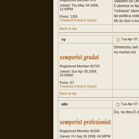
Registered Member #70
Stapanii lui Ob
Joined: Thu May 04 2006,
Cutremur in Ita
12:40PM
"coloana" atunc
Iar politica este
Posts: 1255
Thanked 9 time in 9 post
Mi-as dori o lo
Back to top
sy
Tue Apr 07 
Dimnezeu sa/l o
nu numai noi
Registered Member #1703
Joined: Sun Apr 05 2009,
10:50AM
Posts: 67
Thanked 0 time in 0 post
Back to top
alin
Tue Apr 07 
Da, sa dea D-ze
Registered Member #1206
Joined: Fri Sep 26 2008, 04:58PM