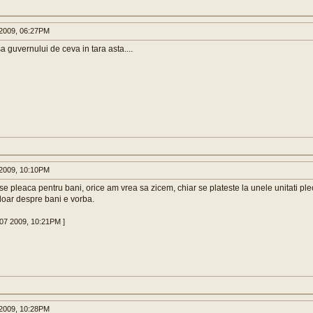
2009, 06:27PM
a guvernului de ceva in tara asta....
2009, 10:10PM
se pleaca pentru bani, orice am vrea sa zicem, chiar se plateste la unele unitati ple
doar despre bani e vorba.
 07 2009, 10:21PM ]
2009, 10:28PM