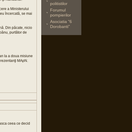
politistilor
cere a Ministerului
Forumul
reu încercată, se mai
pompierilor
Asociatia "6
Dorobanti"
ună. Din păcate, nicio
Spânu, purtător de
tan la a doua misiune
reprezentanţi MApN.
easca ceea ce decid