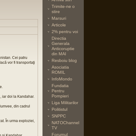
Trimite-ne o
stire
Marsuri
Articole
2% pentru voi
Directia
Generala
Anticoruptie
din MAI
ganistan. Cei patru
Resboiu blog
dacă vor fi transportaţi
Asociatia
ROMIL
InfoMondo
Fundatia
e.
Pentru
Pompieri
, iar doi la Kandahar.
Liga Militarilor
Humvee, din cadrul
Politistul
SNPPC
at. În urma exploziei,
NATOChannel
TV
Forumul
an şi Kandahar.