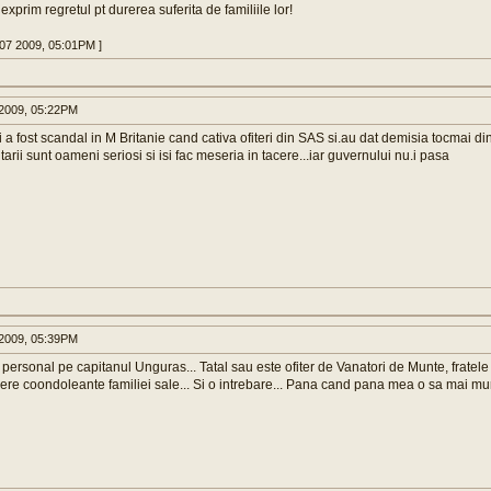
exprim regretul pt durerea suferita de familiile lor!
 07 2009, 05:01PM ]
2009, 05:22PM
 a fost scandal in M Britanie cand cativa ofiteri din SAS si.au dat demisia tocmai di
itarii sunt oameni seriosi si isi fac meseria in tacere...iar guvernului nu.i pasa
2009, 05:39PM
ersonal pe capitanul Unguras... Tatal sau este ofiter de Vanatori de Munte, fratele
ere coondoleante familiei sale... Si o intrebare... Pana cand pana mea o sa mai mur