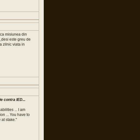
ica misiunea din
i,desi este greu de
zilnic viata in
e contra IED...
lities ... I am
on ... You have to
 at stake."