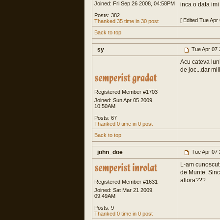
Joined: Fri Sep 26 2008, 04:58PM
inca o data imi 
Posts: 382
[ Edited Tue Apr
Thanked 35 time in 30 post
Back to top
sy
Tue Apr 07 
Acu cateva luni
de joc...dar mil
Registered Member #1703
Joined: Sun Apr 05 2009,
10:50AM
Posts: 67
Thanked 0 time in 0 post
Back to top
john_doe
Tue Apr 07 
L-am cunoscut p
de Munte. Sinc
altora???
Registered Member #1631
Joined: Sat Mar 21 2009,
09:49AM
Posts: 9
Thanked 0 time in 0 post