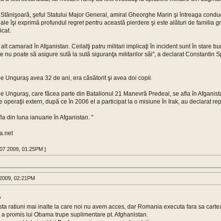
i Stănişoară, şeful Statului Major General, amiral Gheorghe Marin şi întreaga condu
ale îşi exprimă profundul regret pentru această pierdere şi este alături de familia g
icat.
alt camarad în Afganistan. Ceilalţi patru militari implicaţi în incident sunt în stare b
 nu poate să asigure sută la sută siguranţa militarilor săi'', a declarat Constantin 
e Unguraş avea 32 de ani, era căsătorit şi avea doi copii.
le Unguraş, care făcea parte din Batalionul 21 Manevră Predeal, se afla în Afganis
de operaţii extern, după ce în 2006 el a participat la o misiune în Irak, au declarat 
la din luna ianuarie în Afganistan. "
ea.net
 07 2009, 01:25PM ]
2009, 02:21PM
?
ista ratiuni mai inalte la care noi nu avem acces, dar Romania executa fara sa cart
cu a promis lui Obama trupe suplimentare pt. Afghanistan.