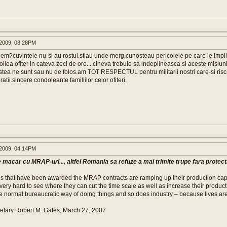
2009, 03:28PM
em?cuvintele nu-si au rostul.stiau unde merg,cunosteau pericolele pe care le impl
oilea ofiter in cateva zeci de ore...,cineva trebuie sa indeplineasca si aceste misiun
tea ne sunt sau nu de folos.am TOT RESPECTUL pentru militarii nostri care-si risca 
atii.sincere condoleante familiilor celor ofiteri.
2009, 04:14PM
e macar cu MRAP-uri..., altfel Romania sa refuze a mai trimite trupe fara protecti
 that have been awarded the MRAP contracts are ramping up their production capabi
ery hard to see where they can cut the time scale as well as increase their producti
e normal bureaucratic way of doing things and so does industry – because lives are
etary Robert M. Gates, March 27, 2007