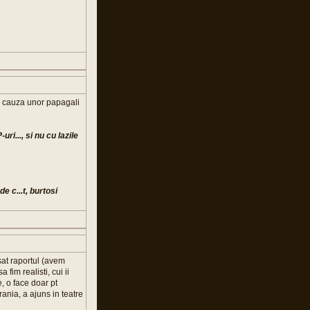
in cauza unor papagali
i..., si nu cu lazile
e c...t, burtosi
sat raportul (avem
fim realisti, cui ii
e, o face doar pt
ania, a ajuns in teatre