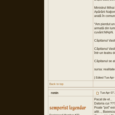
Ministrul Miha
Apărării Naţion
arată în comun
"Am pierdut un 
armată din lume
cuvânt MApN.
Căpitanul Vasil
Căpitanul Vasi
într-un teatru 
Căpitanul se af
sursa: realitat
[ Edited Tue Apr
Back to top
ronin
Tue Apr 07 
Pacat de el...
Datoria cui ??
Poate "pot" ex
altii..., Bases