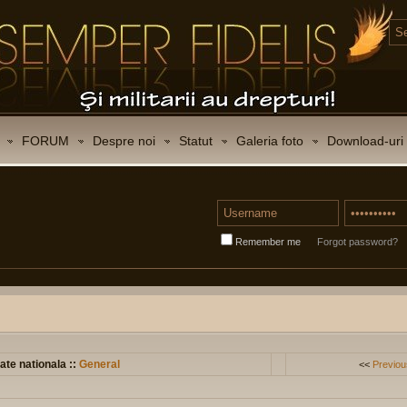
FORUM
Despre noi
Statut
Galeria foto
Download-uri
Remember me
Forgot password?
ate nationala ::
General
<<
Previou