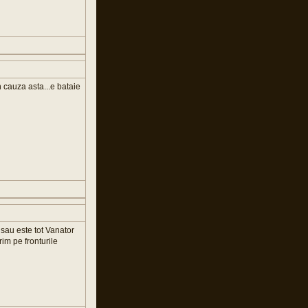
n cauza asta...e bataie
 sau este tot Vanator
im pe fronturile