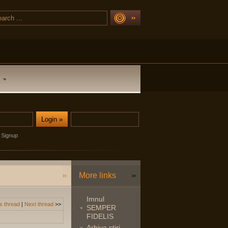
Signup
More links
Imnul
s thread
|
Next thread
>>
SEMPER
FIDELIS
Arhiva stiri