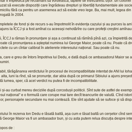
litar îl împiedică pe reclamant să vorbească, faptele se întrezăresc ușor: un colone
fuzat să execute dispoziții care îngrădeau drepturi și libertăți fundamentale ale socie
domiciliu fără ca pentru un asemenea act să existe vreo lege. Ba, mai mult, legea di
brogată în 2004.
mpletele de fond și de recurs s-au împotmolit în evidența cazului și au purces la am
uns la ÎCCJ și a fost amînat cu aceeași nehotărîre cu care profeții creștini amînau sf
5, ÎCCJ a rămas în pronunțare și așa a continuat să rămînă pînă azi, ca împietrită de 
 Poate că pronunțarea a așteptat numirea lui George Maior, poate că nu. Poate că drep
ctele cu un cîntar calibrat în atelierele interesului național. Sau poate că nu.
ța, care e greu de întors împotriva lui Dedu, e dată după ce ambasadorul Maior se af
numiri.
abil, tărăgănarea verdictului în procesul de incompatibilitate intentat de ANI lui Io
 alta, luni la rînd, să se pronunțe, dar abia după ce primarul Sibiului a ajuns președi
tă lumea, sper, că acel verdict nu putea fi de incompatibilitate.
ului și-au curbat mereu deciziile după corcodușii politicii. Sînt sute de astfel de exempl
teresul național” e o formulă care corupe mai tare decît teancurile de valută. Cînd isto
rilor, personajele secundare nu mai contează. Ele sînt ajutate să se sufoce și să dis
lului în rezerva Ion Dedu e lăsată baltă, așa cum e lăsat baltă un cerșetor cînd se
 George Maior va fi un ambasador bun, și cu asta putem relua discuția despre inte
opos de :