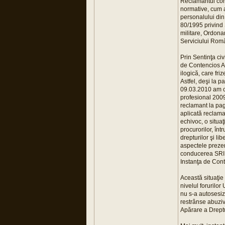
Reclamantul cons
normative, cum a
personalului din 
80/1995 privind 
militare, Ordonan
Serviciului Româ
Prin Sentinţa ci
de Contencios Ad
ilogică, care fri
Astfel, deşi la 
09.03.2010 am co
profesional 2009”
reclamant la pag
aplicată reclama
echivoc, o situaţ
procurorilor, înt
drepturilor şi li
aspectele prezen
conducerea SRI s
Instanţa de Cont
Această situaţie
nivelul forurilo
nu s-a autosesiza
restrânse abuziv
Apărare a Dreptu