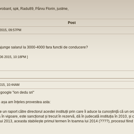
orobant, spk, Radu89, Pârvu Florin, justme,
Post
2015, 09:57PM
ajunge salarul la 3000-4000 fara functii de conducere?
06 2015, 10:18PM ]
015, 10:44AM
 google "ion dedu sri"
 așa am înțeles provestea asta:
e un raport către directorul acestei instituții prin care îi aduce la cunoștință că un or
a în vigoare, este sancționat și trecut în rezervă, dă în judecată instituția în 2010, ș
 lui 2013, aceasta stabilește primul termen în toamna lui 2014 (????), procesul fiind