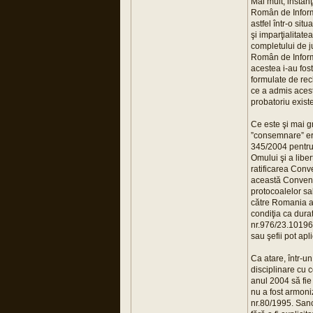
Mai mult, instan
Român de Informa
astfel într-o si
şi imparţialitat
completului de j
Român de Informaţ
acestea i-au fost
formulate de rec
ce a admis aceste
probatoriu existe
Ce este şi mai g
”consemnare” era
345/2004 pentru 
Omului şi a libe
ratificarea Conve
această Convenţi
protocoalelor sa
către Romania a 
condiţia ca dura
nr.976/23.101968
sau şefii pot apl
Ca atare, într-un
disciplinare cu 
anul 2004 să fie
nu a fost armoni
nr.80/1995. Sanc