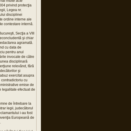
 mai multe acte
04 privind protecţia
egii, Legea nr.
ui disciplinei
te ordine interne ale
e contestare internă.
ucureşti, Secţia a VIII
neconcludentă şi chiar
i redactarea agramată.
ând cu data de
ciu pentru anul
ările invocate de către
iunea disciplinară
serţiune relevând, fără
decătorilor şi
n abuz exercitat asupra
n contradictoriu cu
dministrative emise de
 legalitate efectuat de
semne de întrebare la
rar legii, judecătorul
eclamantului i-au fost
 Convenţia Europeană de
.