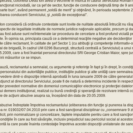
pectivă, colonelul Dedu Ion avea o vechime în muncă în cadrul Serviciului Român d
sancţionat niciodată, iar ca şef de sector, funcţie de conducere deţinută timp de 9 ani
 „foarte bun”, având permanent „soldă de merit” şi obţinând, în perioada septembrie 
barea conducerii Serviciului, şi „soldă de excepţional”.
on consideră că ordinule contestate sunt lovite de nulitate absolută întrucât nu răs
spectiv de legalitate instituite de normele juridice naţionale aplicabile, precum şi dat
i-au fost aduse sunt neîntemeiate iar procedura de cercetare a fost profund viciată 
ale. În opinia sa, principala cauză ce a determinat reacţiile negative ale decidenţilor 
e către reclamant, în calitate de şef Sector 1 (cu atribuţii şi competenţe informativ
al de brigadă, în cadrul UM 0296 Bucureşti, structură centrală a Serviciului) a unui 
2009, care a fost înaintat personal directorului SRI George Cristian Maior, spre ju
irii măsurilor ce se impun.
cauză, reclamantul a semnalat, cu argumente şi referinţe în fapt şi în drept, în condiţ
 personalului din autorităţile publice, instituţiile publice şi alte unităţi care semnalea
vedere dintr-o dispoziţie internă aprobată în luna ianuarie 2009 de către generalul
junct al directorului Serviciului, poate fi de natură a determina incidente în respec
tor prevederi normative din domeniul comunicaţiilor electronice şi protecţiei datelor
tui demers instituţional, realizat cu bună credinţă şi speranţă de rezolvare internă 
rie de acţiuni abuzive asupra sa, începând din data de 20.05.2009.
 abuzive îndreptate împotriva reclamantului (eliberarea din funcţie şi punerea la disp
 nr. 019032/07.04.2010 prin care a fost sancţionat disciplinar cu „consemnare 9 zil
licit, prin nominalizare şi concretizare, faptele imputabile pentru care a fost sancţio
condiţiile în care au fost săvârşite, inclusiv prejudiciul sau pericolul social al acestor
ntă la care poate înainta contestaţie împotriva acestei dispoziţii unilaterale de san