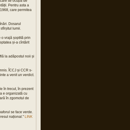
l care se ocupa de
tății. Pentru asta a
n 1968, care permitea
înări. Dosarul
îrșitul lumii.
o vrajă șoptită prin
tatea și-a cîntărit
lă la adăpostul noii și
hannis. ÎCCJ și CCR s-
nte a venit un verdict.
e în trecut, în prezent
ria e organizată cu
pară în zgomotul de
maforul se face verde.
resul național."
LINK