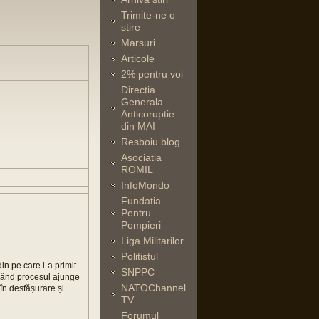
Trimite-ne o
stire
Marsuri
Articole
2% pentru voi
Directia
Generala
Anticoruptie
din MAI
Resboiu blog
Asociatia
ROMIL
InfoMondo
Fundatia
Pentru
Pompieri
Liga Militarilor
Politistul
din pe care l-a primit
SNPPC
i când procesul ajunge
NATOChannel
 în desfășurare și
TV
Forumul