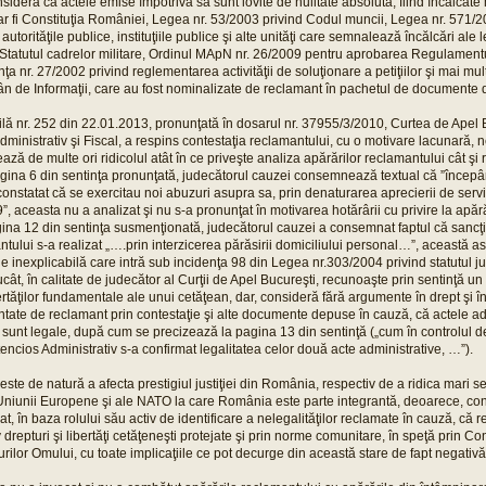
ideră că actele emise împotriva sa sunt lovite de nulitate absolută, fiind încălcate
r fi Constituţia României, Legea nr. 53/2003 privind Codul muncii, Legea nr. 571/20
autorităţile publice, instituţiile publice şi alte unităţi care semnalează încălcări ale l
Statutul cadrelor militare, Ordinul MApN nr. 26/2009 pentru aprobarea Regulamentul
ţa nr. 27/2002 privind reglementarea activităţii de soluţionare a petiţiilor şi mai mul
n de Informaţii, care au fost nominalizate de reclamant în pachetul de documente d
vilă nr. 252 din 22.01.2013, pronunţată în dosarul nr. 37955/3/2010, Curtea de Apel B
ministrativ şi Fiscal, a respins contestaţia reclamantului, cu o motivare lacunară, 
zează de multe ori ridicolul atât în ce priveşte analiza apărărilor reclamantului cât ş
pagina 6 din sentinţa pronunţată, judecătorul cauzei consemnează textual că ”încep
nstatat că se exercitau noi abuzuri asupra sa, prin denaturarea aprecierii de servi
, aceasta nu a analizat şi nu s-a pronunţat în motivarea hotărârii cu privire la apăr
ina 12 din sentinţa susmenţionată, judecătorul cauzei a consemnat faptul că sancţ
ntului s-a realizat „….prin interzicerea părăsirii domiciliului personal…”, această a
ie inexplicabilă care intră sub incidenţa 98 din Legea nr.303/2004 privind statutul ju
rucât, în calitate de judecător al Curţii de Apel Bucureşti, recunoaşte prin sentinţă u
bertăţilor fundamentale ale unui cetăţean, dar, consideră fără argumente în drept şi î
tate de reclamant prin contestaţie şi alte documente depuse în cauză, că actele a
unt legale, după cum se precizează la pagina 13 din sentinţă („cum în controlul de
encios Administrativ s-a confirmat legalitatea celor două acte administrative, …”).
 este de natură a afecta prestigiul justiţiei din România, respectiv de a ridica mari 
r Uniunii Europene şi ale NATO la care România este parte integrantă, deoarece, cont
t, în baza rolului său activ de identificare a nelegalităţilor reclamate în cauză, că r
 drepturi şi libertăţi cetăţeneşti protejate şi prin norme comunitare, în speţă prin
rilor Omului, cu toate implicaţiile ce pot decurge din această stare de fapt negativă