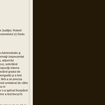
 Justiţiei, Robert
colonelului (r) Dedu
s Administrativ şi
rmaţii (reprezentat
a, adjunctul
u), solicitând
spoziţii interne
, având gradul de
erigadă) şi a fost
 fără a se preciza
 mod unilateral de către
a nr.
e s-a aplicat începând
or a fost trecut în