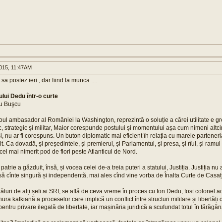
015, 11:47AM
a postez ieri , dar fiind la munca ....
ului Dedu într-o curte
u Buşcu
ul ambasador al României la Washington, reprezintă o soluție a cărei utilitate e gr
tic, strategic și militar, Maior corespunde postului și momentului așa cum nimeni altc
i, nu ar fi corespuns. Un buton diplomatic mai eficient în relația cu marele parteneri
t. Ca dovadă, și președintele, și premierul, și Parlamentul, și presa, și rîul, și ram
el mai nimerit pod de flori peste Atlanticul de Nord.
patrie a găzduit, însă, și vocea celei de-a treia puteri a statului, Justiția. Justiția nu
 să cînte singură și independentă, mai ales cînd vine vorba de Înalta Curte de Casație
turi de alți șefi ai SRI, se află de ceva vreme în proces cu Ion Dedu, fost colonel act
ura kafkiană a proceselor care implică un conflict între structuri militare și libertăți
entru privare ilegală de libertate, iar mașinăria juridică a scufundat totul în tărăgă