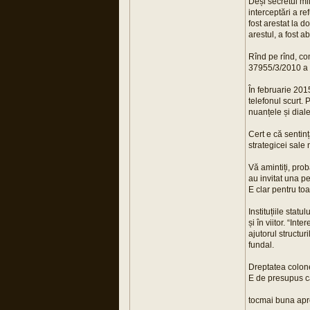
Deși secretul mi
interceptări a re
fost arestat la 
arestul, a fost a
Rînd pe rînd, co
37955/3/2010 a aj
În februarie 201
telefonul scurt.
nuanțele și diale
Cert e că sentin
strategicei sale 
Vă amintiți, prob
au invitat una pe
E clar pentru toa
Instituțiile stat
și în viitor. “In
ajutorul structu
fundal.
Dreptatea colone
E de presupus că
tocmai buna apr