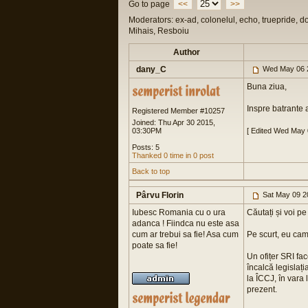
Go to page
<<
>>
Moderators: ex-ad, colonelul, echo, truepride, d
Mihais, Resboiu
Author
dany_C
Wed May 06 
Buna ziua,
Inspre batrante 
Registered Member #10257
Joined: Thu Apr 30 2015,
03:30PM
[ Edited Wed May 
Posts: 5
Thanked 0 time in 0 post
Back to top
Pârvu Florin
Sat May 09 2
Iubesc Romania cu o ura
Căutați și voi pe
adanca ! Fiindca nu este asa
cum ar trebui sa fie! Asa cum
Pe scurt, eu cam
poate sa fie!
Un ofițer SRI fac
încalcă legislați
la ÎCCJ, în vara
prezent.