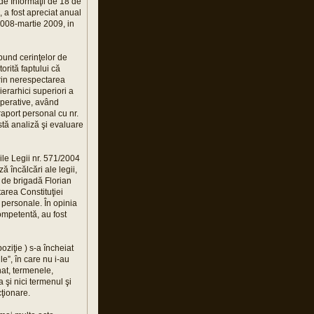
e Informaţii de 18 de
, a fost apreciat anual
2008-martie 2009, in
pund cerinţelor de
orită faptului că
prin nerespectarea
ierarhici superiori a
-operative, având
raport personal cu nr.
stă analiză şi evaluare
iile Legii nr. 571/2004
ză încălcări ale legii,
 de brigadă Florian
tarea Constituţiei
 personale. În opinia
competentă, au fost
oziţie ) s-a încheiat
e”, în care nu i-au
nat, termenele,
a şi nici termenul şi
cţionare.