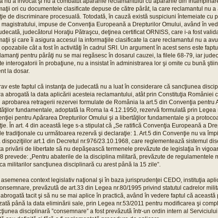
ţa nu a invocat şi nu a combătut apărările reclamantului cu apărările din întâmpinar
ţii ori cu documentele clasificate depuse de către pârât, la care reclamantul nu a 
tuaţie de discriminare procesuală. Totodată, în cauză există suspiciuni întemeiate cu 
ea magistratului, impuse de Convenţia Europeană a Drepturilor Omului, având în ve
udecată, judecătorul Horaţiu Pătraşcu, deţinea certificat ORNISS, care i-a fost valida
ii şi care îi asigura accesul la informaţiile clasificate la care reclamantul nu a avu
 opozabile cât a fost în activităţi în cadrul SRI. Un argument în acest sens este faptul
lamanţi pentru pârâţi nu se mai regăsesc în dosarul cauzei, la filele 68-79, iar jude
 interogatorii în probaţiune, nu a insistat în administrarea lor şi omite cu bună ştii
nt la dosar.
rav este faptul că instanţa de judecată nu a luat în considerare că sancţiunea disci
 abrogată la data aplicării acesteia reclamantului, atât prin Constituţia României câ
aprobarea retragerii rezervei formulate de România la art.5 din Convenţia pentru 
rtăţilor fundamentale, adoptată la Roma la 4.12.1950, rezervă formulată prin Legea 
nţiei pentru Apărarea Drepturilor Omului şi a libertăţilor fundamentale şi a protocoal
e. În art. 4 din această lege s-a stipulat că „Se ratifică Convenţia Europeană a Dre
le tradiţionale cu următoarea rezervă şi declaraţie: 1. Art.5 din Convenţie nu va îm
dispoziţiilor art.1 din Decretul nr.976/23.10.1968, care reglementează sistemul disci
ta privării de libertate să nu depăşească termenele prevăzute de legislaţia în vigoare
 prevede: „Pentru abaterile de la disciplina militară, prevăzute de regulamentele m
ica militarilor sancţiunea disciplinară cu arest până la 15 zile”.
 asemenea context legislativ naţional şi în baza jurisprudenţei CEDO, instituţia aplic
consemnare, prevăzută de art.33 din Legea nr.80/1995 privind statutul cadrelor militar
 abrogată tacit şi să nu se mai aplice în practică, având în vedere faptul că această
zată până la data eliminării sale, prin Legea nr.53/2011 pentru modificarea şi comp
ţiunea disciplinară ”consemnare” a fost prevăzută într-un ordin intern al Serviciulu