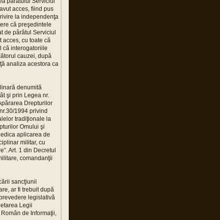
ea pârâtului Serviciul
avut acces, fiind pus
privire la independenţa
dere că preşedintele
t de pârâtul Serviciul
t acces, cu toate că
 că interogatoriile
cătorul cauzei, după
nţă analiza acestora ca
plinară denumită
t şi prin Legea nr.
Apărarea Drepturilor
nr.30/1994 privind
elor tradiţionale la
pturilor Omului şi
piedica aplicarea de
plinar militar, cu
”. Art. 1 din Decretul
ilitare, comandanţii
ării sancţiunii
e, ar fi trebuit după
 prevedere legislativă
letarea Legii
i Român de Informaţii,