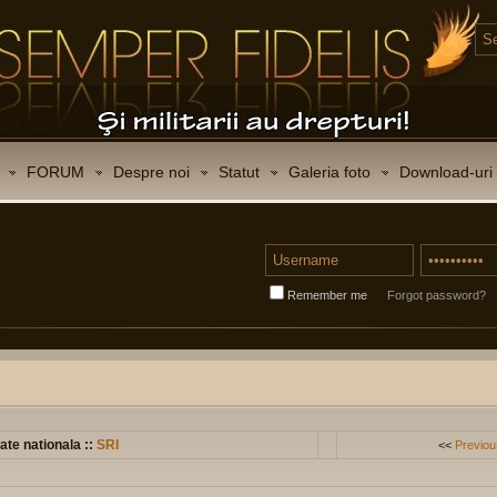
FORUM
Despre noi
Statut
Galeria foto
Download-uri
Remember me
Forgot password?
ate nationala ::
SRI
<<
Previou