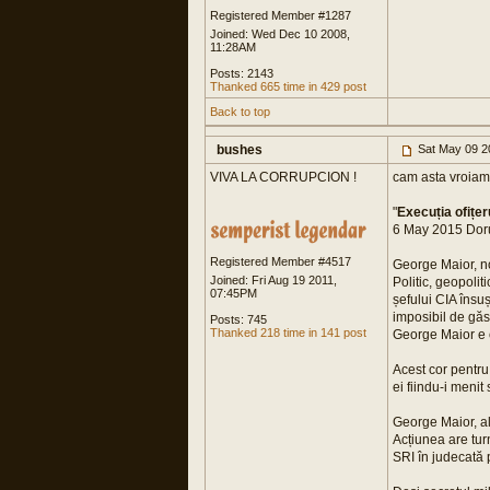
Registered Member #1287
Joined: Wed Dec 10 2008,
11:28AM
Posts: 2143
Thanked 665 time in 429 post
Back to top
bushes
Sat May 09 2
VIVA LA CORRUPCION !
cam asta vroiam s
"
Execuția ofițer
6 May 2015 Dor
Registered Member #4517
George Maior, no
Joined: Fri Aug 19 2011,
Politic, geopoli
07:45PM
șefului CIA însuș
imposibil de găsi
Posts: 745
Thanked 218 time in 141 post
George Maior e c
Acest cor pentru 
ei fiindu-i menit
George Maior, ală
Acțiunea are turn
SRI în judecată p