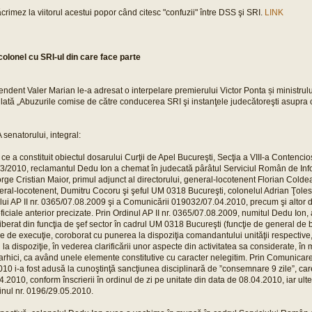
ăcrimez la viitorul acestui popor când citesc "confuzii" între DSS şi SRI.
LINK
colonel cu SRI-ul din care face parte
ndent Valer Marian le-a adresat o interpelare premierului Victor Ponta și ministrului
ulată „Abuzurile comise de către conducerea SRI şi instanţele judecătoreşti asupra 
natorului, integral:
 ce a constituit obiectul dosarului Curţii de Apel Bucureşti, Secţia a VIII-a Contencio
/3/2010, reclamantul Dedu Ion a chemat în judecată pârâtul Serviciul Român de Info
orge Cristian Maior, primul adjunct al directorului, general-locotenent Florian Colde
neral-locotenent, Dumitru Cocoru şi şeful UM 0318 Bucureşti, colonelul Adrian Ţolesc
ui AP II nr. 0365/07.08.2009 şi a Comunicării 019032/07.04.2010, precum şi altor di
ficiale anterior precizate. Prin Ordinul AP II nr. 0365/07.08.2009, numitul Dedu Ion
liberat din funcţia de şef sector în cadrul UM 0318 Bucureşti (funcţie de general de b
ţie de execuţie, coroborat cu punerea la dispoziţia comandantului unităţii respective,
la dispoziţie, în vederea clarificării unor aspecte din activitatea sa considerate, în
erarhici, ca având unele elemente constitutive cu caracter nelegitim. Prin Comunicare
0 i-a fost adusă la cunoştinţă sancţiunea disciplinară de ”consemnare 9 zile”, car
.2010, conform înscrierii în ordinul de zi pe unitate din data de 08.04.2010, iar ulteri
inul nr. 0196/29.05.2010.