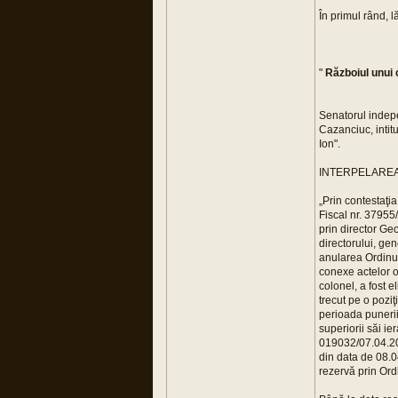
În primul rând, l
"
Războiul unui 
Senatorul indepe
Cazanciuc, intit
Ion".
INTERPELAREA se
„Prin contestaţia
Fiscal nr. 37955
prin director Ge
directorului, ge
anularea Ordinul
conexe actelor o
colonel, a fost e
trecut pe o pozi
perioada punerii 
superiorii săi i
019032/07.04.201
din data de 08.04
rezervă prin Ord