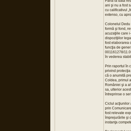
Până la data res
ani şi nu a fost 
cu calificativul
extenso, cu apro
Colonelul Dedu I
formă şi fond, re
acuzaţiile care 
dispoziţiilor leg
fost elaborarea d
funcţia de gener
001161278/11.05.
în vederea stabil
Prin raportul în 
privind protecţia
că o anumită pre
Coldea, primul ad
României şi a al
sa, ulterior aces
întreprinse o se
Ciclul acţiunilor
prin Comunicarea
fost relevate exp
împrejurările şi 
instanţa compete