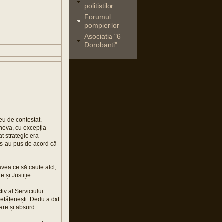
politistilor
Forumul
pompierilor
Asociatia "6
Dorobanti"
eu de contestat.
ineva, cu excepția
at strategic era
ul s-au pus de acord că
 avea ce să caute aici,
 și Justiție.
iv al Serviciului.
 cetățenești. Dedu a dat
nare și absurd.