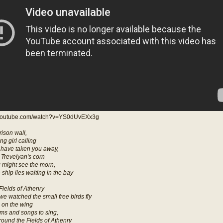
.youtube.com/watch?v=YS0dUvEXx3g
rison wall,
ng girl calling
 have taken you away,
 Trevelyan's corn
 might see the morn,
ship lies waiting in the bay
Fields of Athenry
e watched the small free birds fly
 on the wing
s and songs to sing,
y round the Fields of Athenry