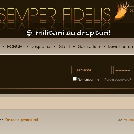
FORUM
Despre noi
Statut
Galeria foto
Download-uri
Remember me
Forgot password?
e ::
De toate pentru toti
<<
Previou