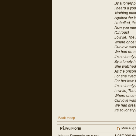
By a lonely p
I heard a yo
'Nothing matt
Against the 
I rebelled, t
Now you must 
(Chrous)
Low lie, The 
Where once w
Our love was
We had dream
It's so lonel
By a lonely h
She watched t
As the prison
For she live
For her love
It's so lonel
Low lie, The 
Where once w
Our love was
We had dream
It's so lonel
Back to top
Pârvu Florin
Mon Aug 2