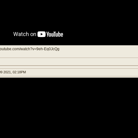
.youtube.com/watch?v=9eh-Eq0JcQg
9 2021, 02:18PM