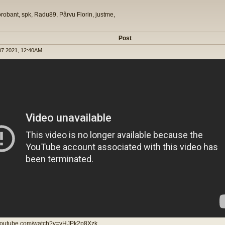
orobant, spk, Radu89, Pârvu Florin, justme,
Post
7 2021, 12:40AM
.youtube.com/watch?v=vHJPk2p8Xzk