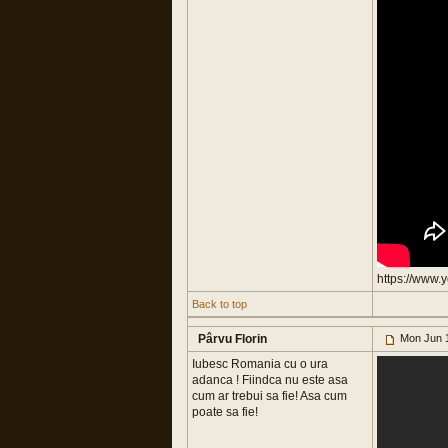
https://www
Back to top
Pârvu Florin
Mon Jun 1
Iubesc Romania cu o ura
adanca ! Fiindca nu este asa
cum ar trebui sa fie! Asa cum
poate sa fie!