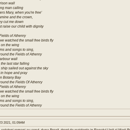
rison wall
ung man calling
ers Mary, when you're free'
famine and the crown,
hey cut me down
raise our child with dignity
Fields of Athenry
e watched the small free birds fly
 on the wing
s and songs to sing,
y round the Fields of Athenry
arbour wall
he last star falling
 ship sailed out against the sky
d in hope and pray
 in Botany Bay
y round the Fields Of Athenry
Fields of Athenry
e watched the small free birds fly
 on the wing
s and songs to sing,
y round the Fields of Athenry
3 2021, 01:09AM