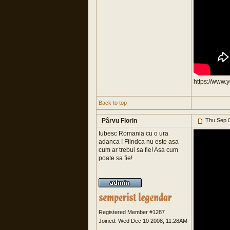
https://www
Back to top
Pârvu Florin
Thu Sep 0
Iubesc Romania cu o ura
adanca ! Fiindca nu este asa
cum ar trebui sa fie! Asa cum
poate sa fie!
Registered Member #1287
Joined: Wed Dec 10 2008, 11:28AM