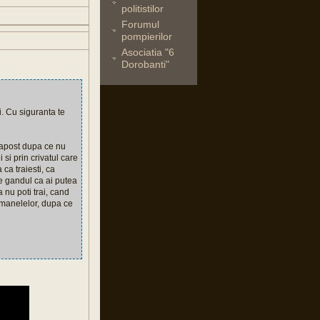
politistilor
Forumul
pompierilor
Asociatia "6
Dorobanti"
i. Cu siguranta te
adapost dupa ce nu
 si prin crivatul care
ca traiesti, ca
e gandul ca ai putea
 nu poti trai, cand
l manelelor, dupa ce