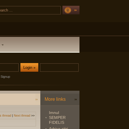
Signup
More links
Imnul
s thread
|
Next thread
>>
SEMPER
FIDELIS
Arhiva stiri