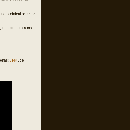
tanii si Irlandei de
rtea cetatenilor tarilor
, ei nu trebuie sa mai
elfast
LINK
, de