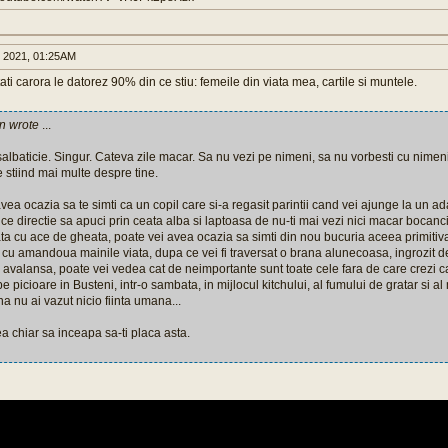
1 2021, 01:25AM
itati carora le datorez 90% din ce stiu: femeile din viata mea, cartile si muntele.
in wrote
...
 salbaticie. Singur. Cateva zile macar. Sa nu vezi pe nimeni, sa nu vorbesti cu nimen
e stiind mai multe despre tine.
vea ocazia sa te simti ca un copil care si-a regasit parintii cand vei ajunge la un 
n ce directie sa apuci prin ceata alba si laptoasa de nu-ti mai vezi nici macar bocancii
 fata cu ace de gheata, poate vei avea ocazia sa simti din nou bucuria aceea primitiva 
 cu amandoua mainile viata, dupa ce vei fi traversat o brana alunecoasa, ingrozit d
avalansa, poate vei vedea cat de neimportante sunt toate cele fara de care crezi ca
pe picioare in Busteni, intr-o sambata, in mijlocul kitchului, al fumului de gratar si a
 nu ai vazut nicio fiinta umana...
ea chiar sa inceapa sa-ti placa asta.