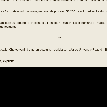
cetateni romani au cerut, dupa Brexit, drept de rezidenta in Regatul Unit al Marii Bri
 va fi cu cateva mii mai mare, mai sunt de procesat 58.200 de solicitari venite din pa
UE.
ani care au dobandit deja cetatenia britanica nu sunt inclusi in numarul de mai sus
t de rezidenta.
***
ica lui Cheloo venind dintr-un autoturism oprit la semafor pe University Road din B
aj explicit!