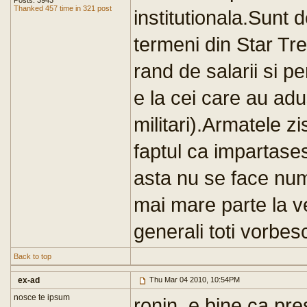
Posts: 3943
Thanked 457 time in 321 post
institutionala.Sunt 
termeni din Star Tre
rand de salarii si p
e la cei care au adu
militari).Armatele z
faptul ca impartase
asta nu se face num
mai mare parte la v
generali toti vorbesc 
Back to top
ex-ad
Thu Mar 04 2010, 10:54PM
nosce te ipsum
ronin, e bine ca pr