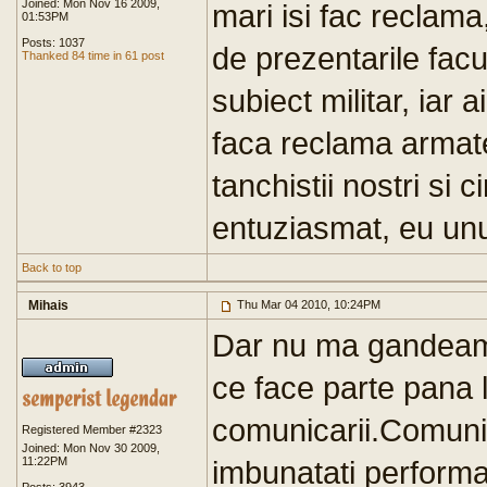
Joined: Mon Nov 16 2009,
mari isi fac reclama,
01:53PM
Posts: 1037
de prezentarile fac
Thanked 84 time in 61 post
subiect militar, iar 
faca reclama armatei
tanchistii nostri si c
entuziasmat, eu unu
Back to top
Mihais
Thu Mar 04 2010, 10:24PM
Dar nu ma gandeam
ce face parte pana 
comunicarii.Comuni
Registered Member #2323
Joined: Mon Nov 30 2009,
11:22PM
imbunatati performan