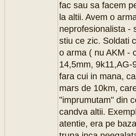
fac sau sa facem pe
la altii. Avem o arma
neprofesionalista - 
stiu ce zic. Soldat
o arma ( nu AKM - ca
14,5mm, 9k11,AG-9 
fara cui in mana, ca
mars de 10km, care 
"imprumutam" din c
candva altii. Exemp
atentie, era pe baza
trupa inca neegalata