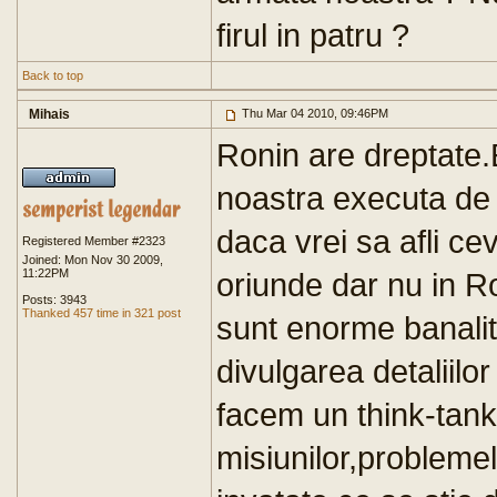
firul in patru ?
Back to top
Mihais
Thu Mar 04 2010, 09:46PM
Ronin are dreptate.
noastra executa de 
daca vrei sa afli ce
Registered Member #2323
Joined: Mon Nov 30 2009,
11:22PM
oriunde dar nu in R
Posts: 3943
Thanked 457 time in 321 post
sunt enorme banali
divulgarea detaliilo
facem un think-tank
misiunilor,problemele