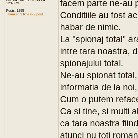
facem parte ne-au p
12:40PM
Posts: 1255
Conditiile au fost a
Thanked 9 time in 9 post
habar de nimic.
La "spionaj total" 
intre tara noastra, d
spionajului total.
Ne-au spionat total,
informatia de la noi,
Cum o putem refac
Ca si tine, si multi 
ca tara noastra fiind
atunci nu toti romani