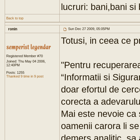
lucruri: bani,bani si 
Back to top
ronin
Sun Dec 27 2009, 05:05PM
Totusi, in ceea ce pr
Registered Member #70
Joined: Thu May 04 2006,
"Pentru recuperarea „
12:40PM
Posts: 1255
“Informatii si Sigur
Thanked 9 time in 9 post
doar efortul de cerc
corecta a adevarului
Mai este nevoie ca s
oamenii carora li 
demers analitic, sa