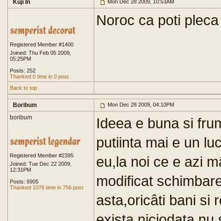
Kuji In
Mon Dec 28 2009, 10:53AM
Noroc ca poti plec
Registered Member #1400
Joined: Thu Feb 05 2009,
05:25PM
Posts: 252
Thanked 0 time in 0 post
Back to top
Boribum
Mon Dec 28 2009, 04:10PM
boribum
Ideea e buna si fru
putiinta mai e un lu
Registered Member #2395
eu,la noi ce e azi 
Joined: Tue Dec 22 2009,
12:31PM
modificat schimbar
Posts: 6905
Thanked 1076 time in 756 post
asta,oricâti bani si
exista,niciodata nu 