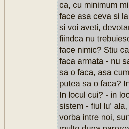
ca, cu minimum min
face asa ceva si la
si voi aveti, devot
fiindca nu trebuies
face nimic? Stiu ca 
faca armata - nu s
sa o faca, asa cum
putea sa o faca? In
In locul cui? - in l
sistem - fiul lu' ala
vorba intre noi, su
multe dupa parerea