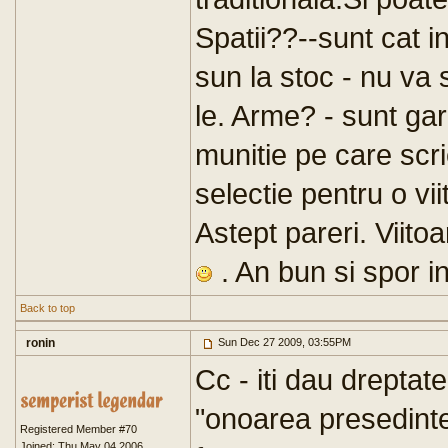
Spatii??--sunt cat i
sun la stoc - nu va 
le. Arme? - sunt gar
munitie pe care scr
selectie pentru o vi
Astept pareri. Viito
. An bun si spor in
Back to top
ronin
Sun Dec 27 2009, 03:55PM
Cc - iti dau drepta
"onoarea presedintel
Registered Member #70
Joined: Thu May 04 2006,