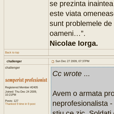
se prezinta inaintea 
este viata omeneas
sunt problemele de a
oameni…”.
Nicolae Iorga.
Back to top
challenger
Sun Dec 27 2009, 07:37PM
challenger
Cc wrote
...
Registered Member #2405
Avem o armata prof
Joined: Thu Dec 24 2009,
10:21PM
neprofesionalista -
Posts: 127
Thanked 9 time in 9 post
stiu ce zic. Soldati