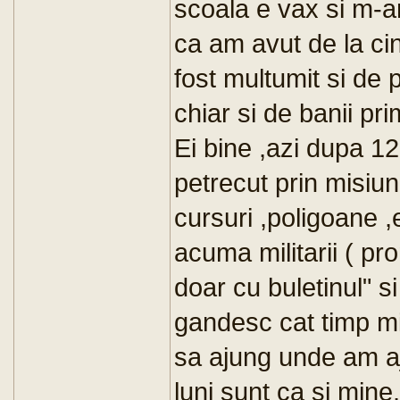
scoala e vax si m-a
ca am avut de la cin
fost multumit si de p
chiar si de banii prim
Ei bine ,azi dupa 12
petrecut prin misiuni
cursuri ,poligoane ,
acuma militarii ( pr
doar cu buletinul" s
gandesc cat timp mi
sa ajung unde am aju
luni sunt ca si mine,