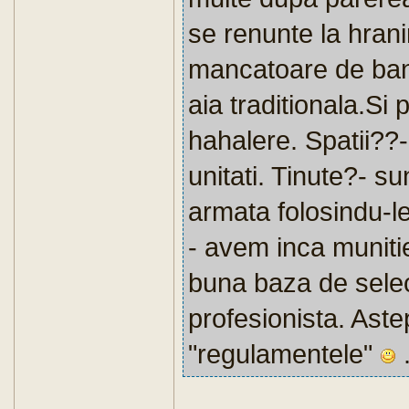
se renunte la hrani
mancatoare de bani
aia traditionala.Si 
hahalere. Spatii??-
unitati. Tinute?- su
armata folosindu-le
- avem inca muniti
buna baza de selec
profesionista. Astep
"regulamentele"
.