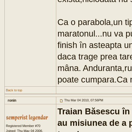
Ca o parabola,un tip
maratonul...nu va pu
finish în asteapta u
daca trage prea tare
mâna. Anduranta,rust
poate cumpara.Ca n
Back to top
ronin
Thu Mar 04 2010, 07:56PM
Traian Băsescu în 
au misiunea de a p
Registered Member #70
Joined: Thu May 04 2006,