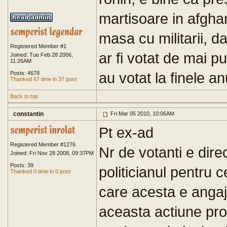
martisoare in afghan
masa cu militarii, d
Registered Member #1
ar fi votat de mai pu
Joined: Tue Feb 28 2006,
11:26AM
au votat la finele anu
Posts: 4678
Thanked 67 time in 37 post
Back to top
constantin
Fri Mar 05 2010, 10:06AM
Pt ex-ad
Registered Member #1276
Nr de votanti e dire
Joined: Fri Nov 28 2008, 09:37PM
Posts: 39
politicianul pentru c
Thanked 0 time in 0 post
care acesta e angaja
aceasta actiune pro