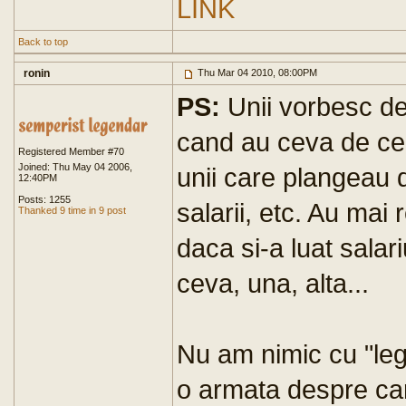
LINK
Back to top
ronin
Thu Mar 04 2010, 08:00PM
PS:
Unii vorbesc d
cand au ceva de cer
Registered Member #70
Joined: Thu May 04 2006,
unii care plangeau 
12:40PM
Posts: 1255
salarii, etc. Au mai
Thanked 9 time in 9 post
daca si-a luat salar
ceva, una, alta...
Nu am nimic cu "leg
o armata despre c