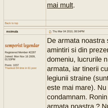
mai mult
.
Back to top
msimula
Thu Mar 04 2010, 08:54PM
De armata noastra s
amintiri si din preze
Registered Member #2287
Joined: Mon Nov 16 2009,
domeniu, lucrurile n
01:53PM
Posts: 1037
armata, iar tinerii c
Thanked 84 time in 61 post
legiunii straine (sunt
este mai mare). Nu 
condamnam. Ronin, 
armata noastra ? N