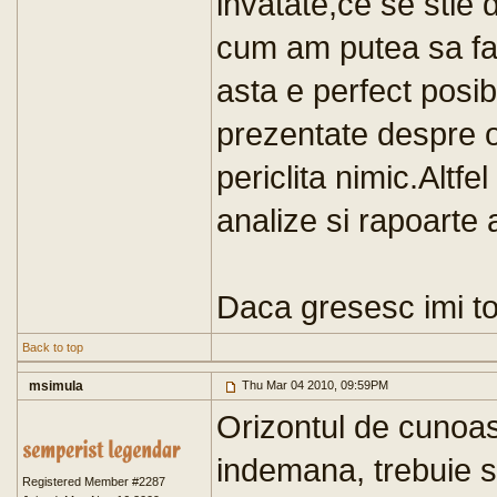
invatate,ce se stie 
cum am putea sa fac
asta e perfect posibil
prezentate despre op
periclita nimic.Altfe
analize si rapoarte a
Daca gresesc imi to
Back to top
msimula
Thu Mar 04 2010, 09:59PM
Orizontul de cunoas
indemana, trebuie 
Registered Member #2287