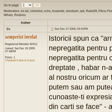
Go to page
>>
Moderators: ex-ad, colonelul, echo, truepride, dorobant, spk, Radu89, Pârvu Flor
Mihais, Resboiu
Author
Cc
Sun Dec 27 2009, 03:41PM
Istoricii spun ca "a
Registered Member #2412
nepregatita pentru p
Joined: Sat Dec 26 2009,
07:48PM
nepregatita pentru c
Posts: 1
Thanked 0 time in 0 post
dreptate , habar n-
al nostru oricum ar 
putem sau am pute
cunoaste-ti expresi
din carti se face" -