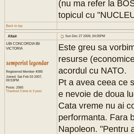
(nu ma refer la BOS
topicul cu "NUCLEU
Back to top
Altair
Sun Dec 27 2009, 04:05PM
UBI CONCORDIA IBI
Este greu sa vorbim
VICTORIA
resurse (economice 
acordul cu NATO.
Registered Member #385
Joined: Sat Feb 03 2007,
Pt a avea ceea ce su
09:53PM
Posts: 2065
e nevoie de doua luc
Thanked 3 time in 3 post
Cata vreme nu ai co
performanta. Fara ban
Napoleon. "Pentru a