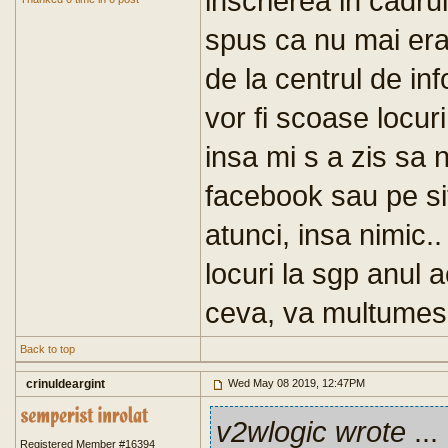
inscrierea in cadru
spus ca nu mai era
de la centrul de in
vor fi scoase locur
insa mi s a zis sa
facebook sau pe site
atunci, insa nimic.
locuri la sgp anul 
ceva, va multumes
Back to top
crinuldeargint
Wed May 08 2019, 12:47PM
v2wlogic wrote
...
Registered Member #16394