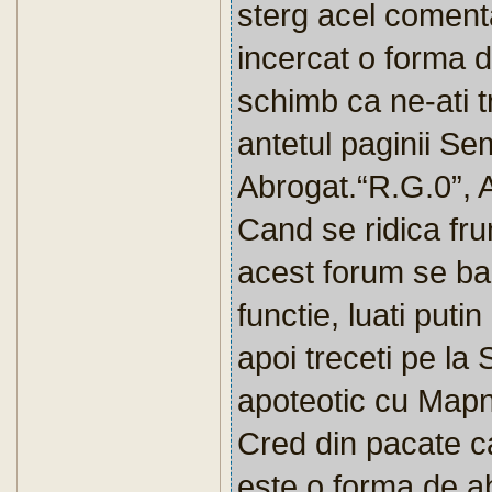
sterg acel comentar
incercat o forma d
schimb ca ne-ati t
antetul paginii Se
Abrogat.“R.G.0”, A
Cand se ridica frun
acest forum se b
functie, luati puti
apoi treceti pe la 
apoteotic cu Mapn
Cred din pacate ca
este o forma de a