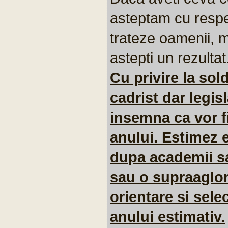
asteptam cu respe
trateze oamenii, 
astepti un rezultat
Cu privire la sold
cadrist dar legis
insemna ca vor f
anului. Estimez 
dupa academii sa
sau o supraaglom
orientare si sele
anului estimativ.