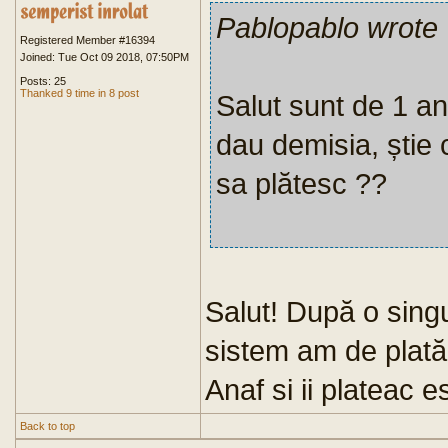
Pablopablo wrote
Registered Member #16394
Joined: Tue Oct 09 2018, 07:50PM
Posts: 25
Thanked 9 time in 8 post
Salut sunt de 1 an
dau demisia, știe 
sa plătesc ??
Salut! După o singu
sistem am de plată
Anaf si ii plateac 
Back to top