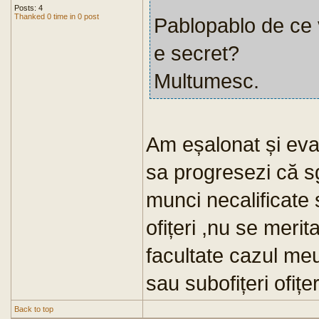
Posts: 4
Thanked 0 time in 0 post
Pablopablo de ce v
e secret?
Multumesc.
Am eșalonat și eval
sa progresezi că s
munci necalificate 
ofițeri ,nu se meri
facultate cazul meu
sau subofițeri ofiț
Back to top