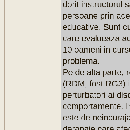
dorit instructorul 
persoane prin ace
educative. Sunt cu
care evalueaza ace
10 oameni in cursul
problema.
Pe de alta parte, r
(RDM, fost RG3) id
perturbatori ai disc
comportamente. In
este de neincuraj
derapaje care af