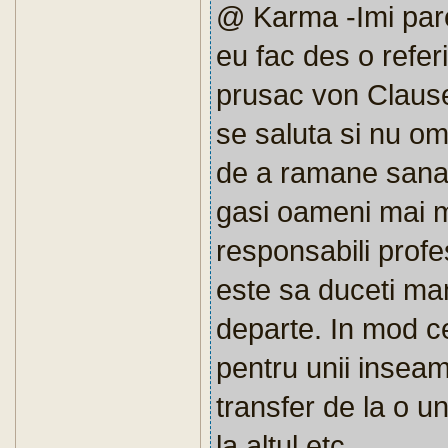
@ Karma -Imi pare
eu fac des o referi
prusac von Clause
se saluta si nu om
de a ramane sanat
gasi oameni mai mu
responsabili profe
este sa duceti man
departe. In mod ce
pentru unii inseam
transfer de la o un
la altul etc.