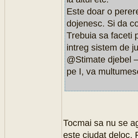
Este doar o perere
dojenesc. Si da c
Trebuia sa faceti 
intreg sistem de jus
@Stimate djebel – 
pe I, va multumesc
Tocmai sa nu se ag
este ciudat deloc. 