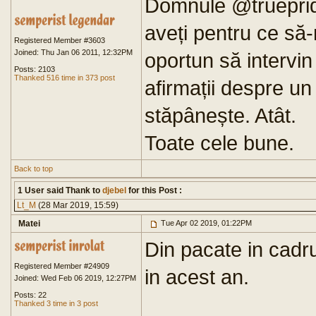
Domnule @trueprid
aveți pentru ce să-
Registered Member #3603
Joined: Thu Jan 06 2011, 12:32PM
oportun să intervin
Posts: 2103
Thanked 516 time in 373 post
afirmații despre u
stăpânește. Atât.
Toate cele bune.
Back to top
1 User said Thank to
djebel
for this Post :
Lt_M
(28 Mar 2019, 15:59)
Matei
Tue Apr 02 2019, 01:22PM
Din pacate in cadr
Registered Member #24909
in acest an.
Joined: Wed Feb 06 2019, 12:27PM
Posts: 22
Thanked 3 time in 3 post