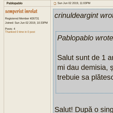
Pablopablo
Sun Jun 02 2019, 11:03PM
crinuldeargint wro
Registered Member #26731
Joined: Sun Jun 02 2019, 10:33PM
Posts: 4
Thanked 0 time in 0 post
Pablopablo wrot
Salut sunt de 1 a
mi dau demisia, ș
trebuie sa plătes
Salut! După o sing