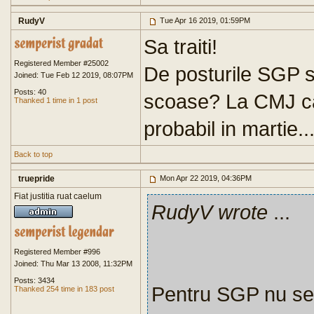
RudyV
Tue Apr 16 2019, 01:59PM
Sa traiti!
Registered Member #25002
De posturile SGP se
Joined: Tue Feb 12 2019, 08:07PM
Posts: 40
scoase? La CMJ ca
Thanked 1 time in 1 post
probabil in martie..
Back to top
truepride
Mon Apr 22 2019, 04:36PM
Fiat justitia ruat caelum
RudyV wrote
...
Registered Member #996
Joined: Thu Mar 13 2008, 11:32PM
Posts: 3434
Pentru SGP nu se 
Thanked 254 time in 183 post