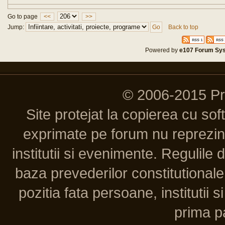
Go to page
<<
>>
Jump:
Back to top
Powered by
e107 Forum Sy
© 2006-2015 P
Site protejat la copierea cu so
exprimate pe forum nu reprezint
institutii si evenimente. Regulile 
baza prevederilor constitutionale 
pozitia fata persoane, institutii s
prima pa