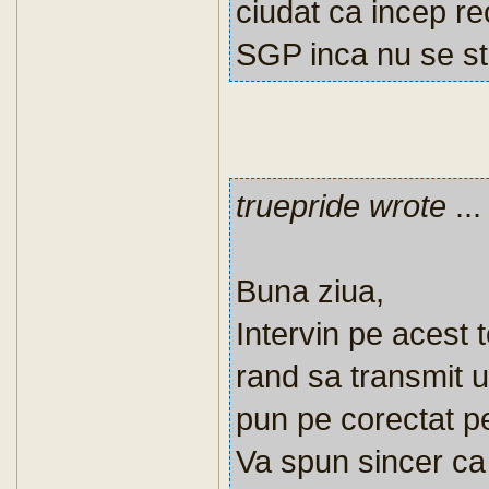
ciudat ca incep rec
SGP inca nu se st
truepride wrote
...
Buna ziua,
Intervin pe acest 
rand sa transmit 
pun pe corectat pe
Va spun sincer ca 