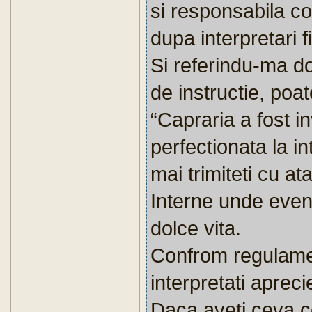
si responsabila c
dupa interpretari 
Si referindu-ma do
de instructie, poat
“Capraria a fost i
perfectionata la in
mai trimiteti cu at
Interne unde event
dolce vita.
Confrom regulament
interpretati apreci
Daca aveti ceva c