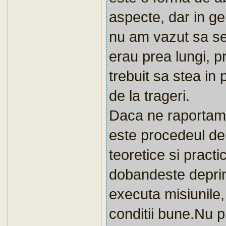
aspecte, dar in g
nu am vazut sa se
erau prea lungi, pr
trebuit sa stea in
de la trageri.
Daca ne raportam f
este procedeul de 
teoretice si practi
dobandeste deprin
executa misiunile, 
conditii bune.Nu p