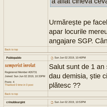
a aflat cineva ce
Urmărește pe face
apar locurile mereu
angajare SGP. Când
Back to top
Pablopablo
Sun Jun 02 2019, 10:40PM
Salut sunt de 1 an 
Registered Member #26731
dau demisia, știe c
Joined: Sun Jun 02 2019, 10:33PM
Posts: 4
plătesc ??
Thanked 0 time in 0 post
Back to top
crinuldeargint
Sun Jun 02 2019, 10:53PM