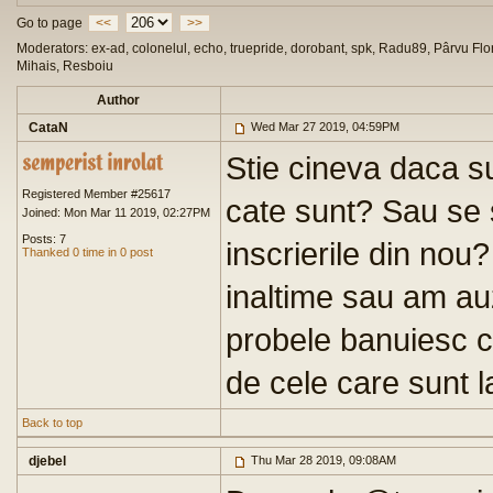
Go to page
<<
>>
Moderators: ex-ad, colonelul, echo, truepride, dorobant, spk, Radu89, Pârvu Flor
Mihais, Resboiu
Author
CataN
Wed Mar 27 2019, 04:59PM
Stie cineva daca sun
Registered Member #25617
cate sunt? Sau se 
Joined: Mon Mar 11 2019, 02:27PM
Posts: 7
inscrierile din nou
Thanked 0 time in 0 post
inaltime sau am auz
probele banuiesc c
de cele care sunt l
Back to top
djebel
Thu Mar 28 2019, 09:08AM