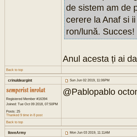
de sistem am de p
cerere la Anaf si i
ron/lună. Succes!
Anul acesta ți ai d
Back to top
crinuldeargint
Sun Jun 02 2019, 11:06PM
@Pablopablo octo
Registered Member #16394
Joined: Tue Oct 09 2018, 07:50PM
Posts: 25
Thanked 9 time in 8 post
Back to top
IloveArmy
Mon Jun 03 2019, 11:11AM