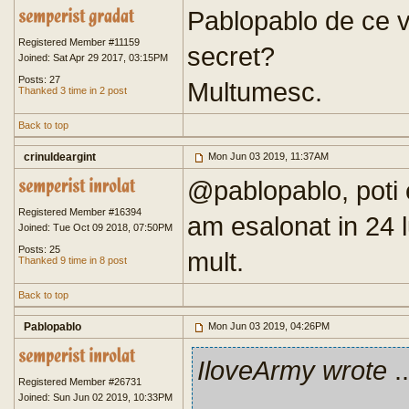
Pablopablo de ce vr
Registered Member #11159
secret?
Joined: Sat Apr 29 2017, 03:15PM
Posts: 27
Multumesc.
Thanked 3 time in 2 post
Back to top
crinuldeargint
Mon Jun 03 2019, 11:37AM
@pablopablo, poti 
Registered Member #16394
am esalonat in 24 
Joined: Tue Oct 09 2018, 07:50PM
Posts: 25
mult.
Thanked 9 time in 8 post
Back to top
Pablopablo
Mon Jun 03 2019, 04:26PM
IloveArmy wrote
..
Registered Member #26731
Joined: Sun Jun 02 2019, 10:33PM