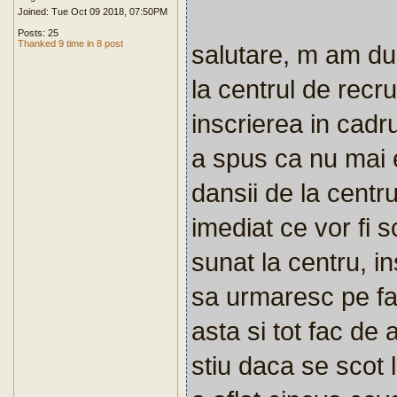
Joined: Tue Oct 09 2018, 07:50PM
Posts: 25
Thanked 9 time in 8 post
salutare, m am dus
la centrul de recr
inscrierea in cadru
a spus ca nu mai 
dansii de la centr
imediat ce vor fi 
sunat la centru, i
sa urmaresc pe fac
asta si tot fac de 
stiu daca se scot 