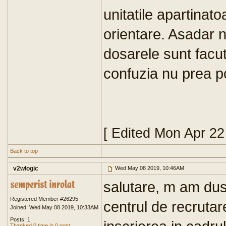
unitatile apartinato
orientare. Asadar 
dosarele sunt facute
confuzia nu prea p
[ Edited Mon Apr 2
Back to top
v2wlogic
Wed May 08 2019, 10:46AM
salutare, m am dus 
Registered Member #26295
centrul de recruta
Joined: Wed May 08 2019, 10:33AM
Posts: 1
Thanked 0 time in 0 post