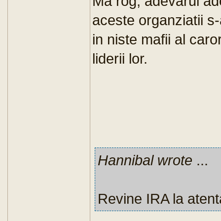
Ma rog, adevarul adev
aceste organziatii 
in niste mafii al car
liderii lor.
Hannibal wrote
...
Revine IRA la atenta