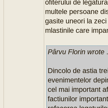
ofiterului de legatura
multele persoane dis
gasite uneori la zeci 
mlastinile care impa
Pârvu Florin wrote
.
Dincolo de astia tre
evenimentelor depin
cel mai important afl
factiunilor importan