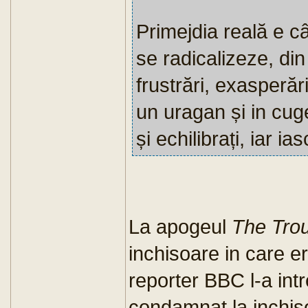
Primejdia reală e c
se radicalizeze, din
frustrări, exasperă
un uragan și in cuge
și echilibrați, iar i
La apogeul
The Tro
inchisoare in care er
reporter BBC l-a intr
condamnat la inchis