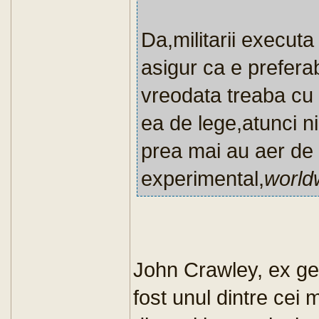
Da,militarii executa
asigur ca e preferab
vreodata treaba cu 
ea de lege,atunci nici
prea mai au aer de 
experimental,
world
John Crawley, ex ge
fost unul dintre cei 