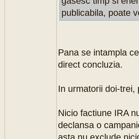
gasesc timp si ener
publicabila, poate vo
Pana se intampla ce
direct concluzia.
In urmatorii doi-trei,
Nicio factiune IRA n
declansa o campanie 
asta nu exclude nici