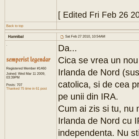
[ Edited Fri Feb 26 2
Back to top
Hannibal
Sat Feb 27 2010, 10:54AM
.
Da...
Cica se vrea un nou 
Registered Member #1460
Irlanda de Nord (sus
Joined: Wed Mar 11 2009,
03:39PM
catolica, si de cea p
Posts: 707
Thanked 75 time in 61 post
pe unii din IRA.
Cum ai zis si tu, nu 
Irlanda de Nord cu IR
independenta. Nu stiu