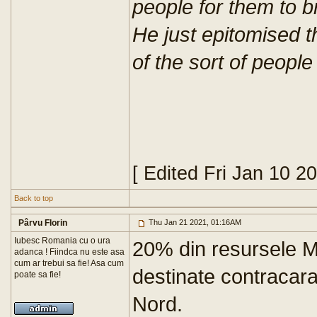
people for them to b
He just epitomised t
of the sort of people
[ Edited Fri Jan 10 2
Back to top
Pârvu Florin
Thu Jan 21 2021, 01:16AM
Iubesc Romania cu o ura
20% din resursele MI
adanca ! Fiindca nu este asa
cum ar trebui sa fie! Asa cum
destinate contracarar
poate sa fie!
Nord.