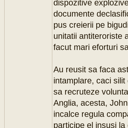
dispozitive explozive
documente declasifi
pus creierii pe bigudi
unitatii antiterorist
facut mari eforturi 
Au reusit sa faca ast
intamplare, caci sili
sa recruteze voluntar
Anglia, acesta, John
incalce regula compar
participe el insusi la