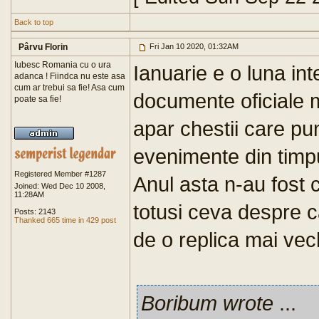
Back to top
Pârvu Florin
Fri Jan 10 2020, 01:32AM
Iubesc Romania cu o ura
Ianuarie e o luna int
adanca ! Fiindca nu este asa
cum ar trebui sa fie! Asa cum
documente oficiale m
poate sa fie!
apar chestii care pu
evenimente din timp
Registered Member #1287
Anul asta n-au fost c
Joined: Wed Dec 10 2008,
11:28AM
totusi ceva despre 
Posts: 2143
Thanked 665 time in 429 post
de o replica mai vec
Boribum wrote
...