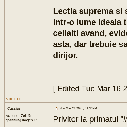
Lectia suprema si s
intr-o lume ideala t
ceilalti avand, evid
asta, dar trebuie s
dirijor.
[ Edited Tue Mar 16 
Back to top
Cassius
Sun Mar 21 2021, 01:34PM
Achtung ! Zeit für
Privitor la primatul "
i
spannungsbogen ! 🎯