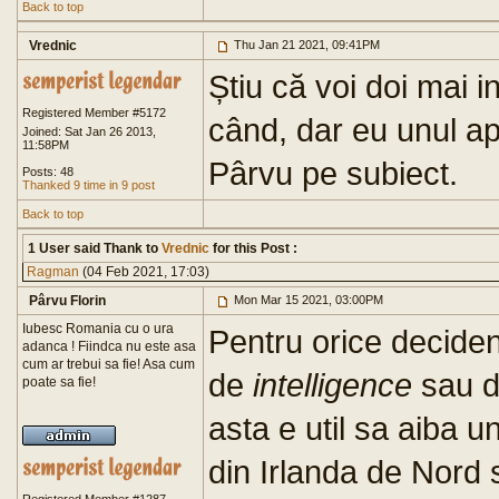
Back to top
Vrednic
Thu Jan 21 2021, 09:41PM
Știu că voi doi mai in
Registered Member #5172
când, dar eu unul apr
Joined: Sat Jan 26 2013,
11:58PM
Pârvu pe subiect.
Posts: 48
Thanked 9 time in 9 post
Back to top
1 User said Thank to
Vrednic
for this Post :
Ragman
(04 Feb 2021, 17:03)
Pârvu Florin
Mon Mar 15 2021, 03:00PM
Iubesc Romania cu o ura
Pentru orice decident 
adanca ! Fiindca nu este asa
cum ar trebui sa fie! Asa cum
de
intelligence
sau d
poate sa fie!
asta e util sa aiba u
din Irlanda de Nord