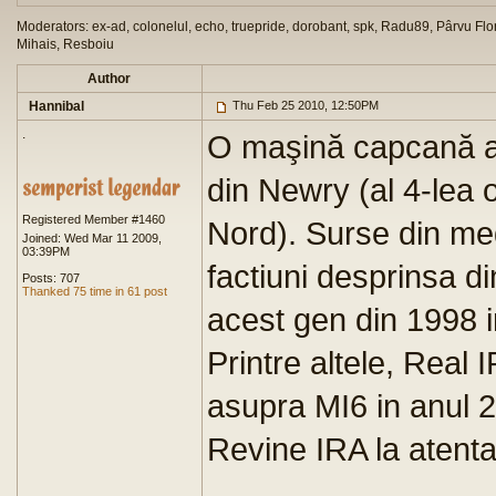
Moderators: ex-ad, colonelul, echo, truepride, dorobant, spk, Radu89, Pârvu Flor
Mihais, Resboiu
Author
Hannibal
Thu Feb 25 2010, 12:50PM
.
O maşină capcană a e
din Newry (al 4-lea 
Registered Member #1460
Nord). Surse din med
Joined: Wed Mar 11 2009,
03:39PM
factiuni desprinsa d
Posts: 707
Thanked 75 time in 61 post
acest gen din 1998 
Printre altele, Real 
asupra MI6 in anul 
Revine IRA la atenta