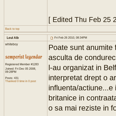
[ Edited Thu Feb 25 
Back to top
Leul Alb
Fri Feb 26 2010, 08:34PM
whiteboy
Poate sunt anumite f
asculta de condurece
Registered Member #1283
l-au organizat in Bel
Joined: Fri Dec 05 2008,
09:28PM
interpretat drept o a
Posts: 431
Thanked 0 time in 0 post
influenta/actiune...e 
britanice in contraat
o sa mai reziste in 