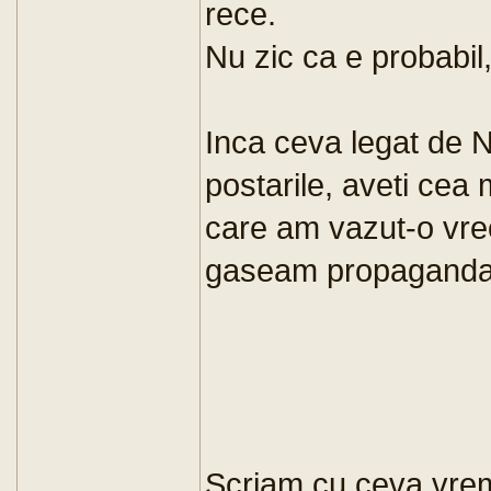
rece.
Nu zic ca e probabil,
Inca ceva legat de NI
postarile, aveti ce
care am vazut-o vre
gaseam propaganda 
Scriam cu ceva vrem