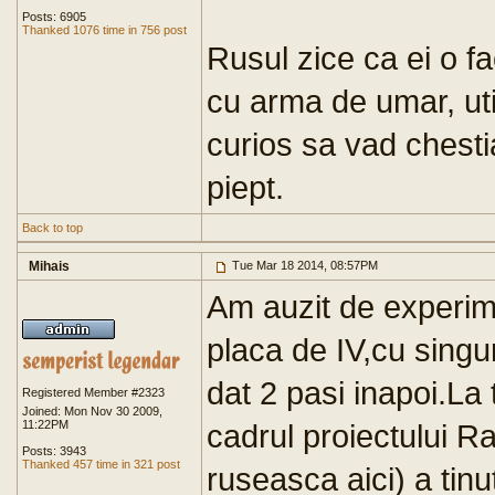
Posts: 6905
Thanked 1076 time in 756 post
Rusul zice ca ei o fac
cu arma de umar, uti
curios sa vad chestia
piept.
Back to top
Mihais
Tue Mar 18 2014, 08:57PM
Am auzit de experim
placa de IV,cu singur
dat 2 pasi inapoi.La t
Registered Member #2323
Joined: Mon Nov 30 2009,
11:22PM
cadrul proiectului R
Posts: 3943
Thanked 457 time in 321 post
ruseasca aici) a tinu