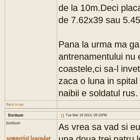
de la 10m.Deci placa 
de 7.62x39 sau 5.4
Pana la urma ma ga
antrenamentului nu e
coastele,ci sa-l inve
zaca o luna in spita
naibii e soldatul rus.
Back to top
Boribum
Tue Mar 18 2014, 09:15PM
boribum
As vrea sa vad si eu
una,doua,trei,patru l