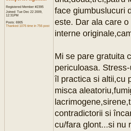
Registered Member #2395
face giumbuslucuri d
Joined: Tue Dec 22 2009,
12:31PM
este. Dar ala care 
Posts: 6905
Thanked 1076 time in 756 post
interne originale,ca
Mi se pare gratuita c
periculoasa. Stress-
îl practica si altii,cu
misca aleatoriu,fumi
lacrimogene,sirene,t
contradictorii si înc
cu/fara glont...si nu