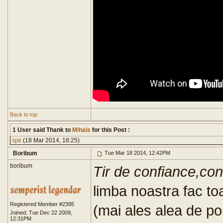
Back to top
1 User said Thank to
Mihais
for this Post :
spk
(18 Mar 2014, 18:25)
Boribum
Tue Mar 18 2014, 12:42PM
boribum
Tir de confiance
,con
limba noastra fac toa
Registered Member #2395
(mai ales alea de pol
Joined: Tue Dec 22 2009,
12:31PM