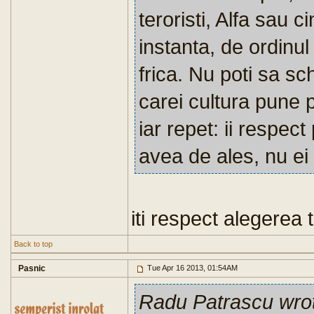
teroristi, Alfa sau ci
instanta, de ordinul
frica. Nu poti sa sc
carei cultura pune p
iar repet: ii respect
avea de ales, nu ei
iti respect alegerea t
Back to top
Pasnic
Tue Apr 16 2013, 01:54AM
Radu Patrascu wro