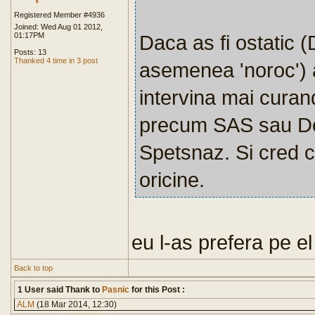
Registered Member #4936
Joined: Wed Aug 01 2012,
01:17PM
Daca as fi ostatic 
Posts: 13
Thanked 4 time in 3 post
asemenea 'noroc') 
intervina mai curan
precum SAS sau Del
Spetsnaz. Si cred c
oricine.
eu l-as prefera pe e
Back to top
1 User said Thank to
Pasnic
for this Post :
ALM
(18 Mar 2014, 12:30)