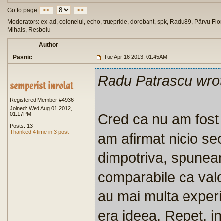
Go to page
<<
>>
Moderators: ex-ad, colonelul, echo, truepride, dorobant, spk, Radu89, Pârvu Flor
Mihais, Resboiu
Author
Pasnic
Tue Apr 16 2013, 01:45AM
Radu Patrascu wro
Registered Member #4936
Joined: Wed Aug 01 2012,
01:17PM
Cred ca nu am fost b
Posts: 13
Thanked 4 time in 3 post
am afirmat nicio sec
dimpotriva, spuneam
comparabile ca valoa
au mai multa experi
era ideea. Repet, i