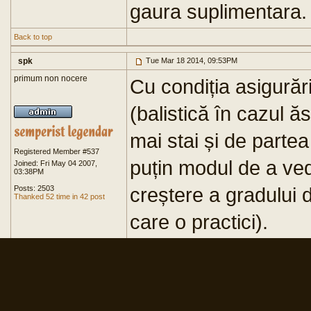
gaura suplimentara.
Back to top
spk
Tue Mar 18 2014, 09:53PM
primum non nocere
Cu condiția asigurări
(balistică în cazul ă
mai stai și de partea
Registered Member #537
puțin modul de a vede
Joined: Fri May 04 2007,
03:38PM
creștere a gradului 
Posts: 2503
Thanked 52 time in 42 post
care o practici).
Back to top
Boribum
Fri Mar 21 2014, 02:54PM
boribum
E foarte util sa stii