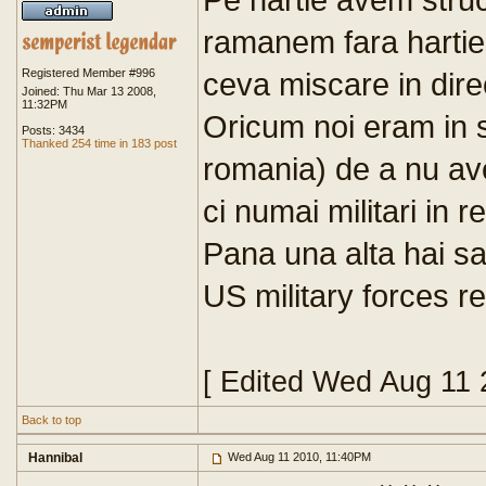
ramanem fara hartie
Registered Member #996
ceva miscare in dire
Joined: Thu Mar 13 2008,
11:32PM
Oricum noi eram in s
Posts: 3434
Thanked 254 time in 183 post
romania) de a nu ave
ci numai militari in r
Pana una alta hai sa
US military forces r
[ Edited Wed Aug 11 
Back to top
Hannibal
Wed Aug 11 2010, 11:40PM
.