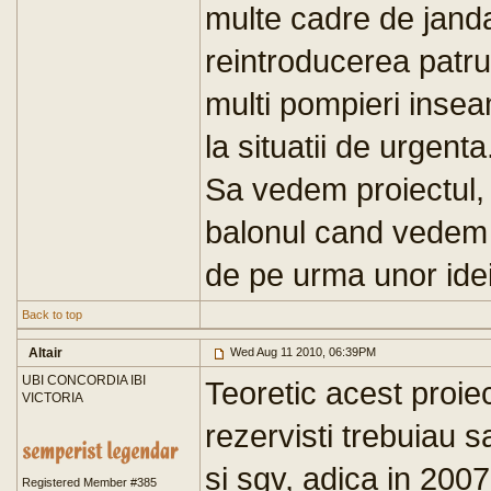
multe cadre de jand
reintroducerea patru
multi pompieri inse
la situatii de urgenta
Sa vedem proiectul,
balonul cand vedem 
de pe urma unor ide
Back to top
Altair
Wed Aug 11 2010, 06:39PM
UBI CONCORDIA IBI
Teoretic acest proiec
VICTORIA
rezervisti trebuiau s
si sgv, adica in 200
Registered Member #385