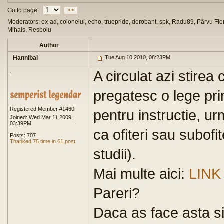
Go to page
>>
Moderators: ex-ad, colonelul, echo, truepride, dorobant, spk, Radu89, Pârvu Flor
Mihais, Resboiu
Author
Hannibal
Tue Aug 10 2010, 08:23PM
.
A circulat azi stire
pregatesc o lege prin 
Registered Member #1460
pentru instructie, ur
Joined: Wed Mar 11 2009,
03:39PM
ca ofiteri sau subofit
Posts: 707
Thanked 75 time in 61 post
studii).
Mai multe aici:
LINK
Pareri?
Daca as face asta si 