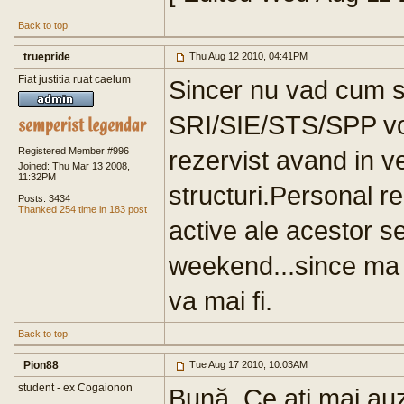
Back to top
truepride
Thu Aug 12 2010, 04:41PM
Fiat justitia ruat caelum
Sincer nu vad cum s
SRI/SIE/STS/SPP vor
Registered Member #996
rezervist avand in v
Joined: Thu Mar 13 2008,
11:32PM
structuri.Personal re
Posts: 3434
Thanked 254 time in 183 post
active ale acestor se
weekend...since ma
va mai fi.
Back to top
Pion88
Tue Aug 17 2010, 10:03AM
student - ex Cogaionon
Bună. Ce aţi mai auz