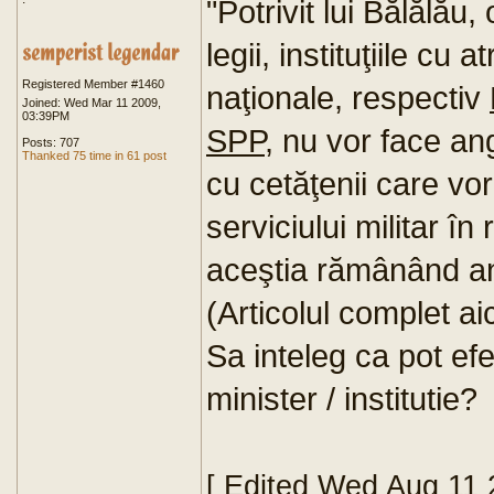
"Potrivit lui Bălălău
legii, instituţiile cu a
Registered Member #1460
naţionale, respectiv
Joined: Wed Mar 11 2009,
03:39PM
SPP
, nu vor face ang
Posts: 707
Thanked 75 time in 61 post
cu cetăţenii care vo
serviciului militar î
aceştia rămânând ang
(Articolul complet aic
Sa inteleg ca pot efe
minister / institutie?
[ Edited Wed Aug 11 