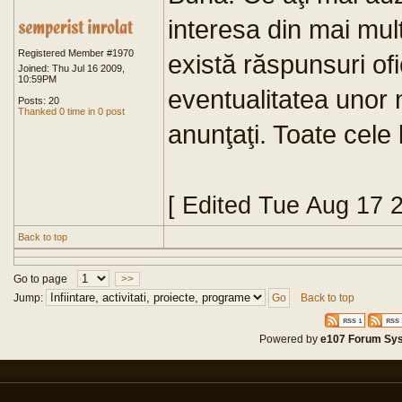
interesa din mai mul
Registered Member #1970
există răspunsuri ofic
Joined: Thu Jul 16 2009,
10:59PM
eventualitatea unor n
Posts: 20
Thanked 0 time in 0 post
anunţaţi. Toate cele
[ Edited Tue Aug 17 
Back to top
Go to page
>>
Jump:
Back to top
Powered by
e107 Forum Sy