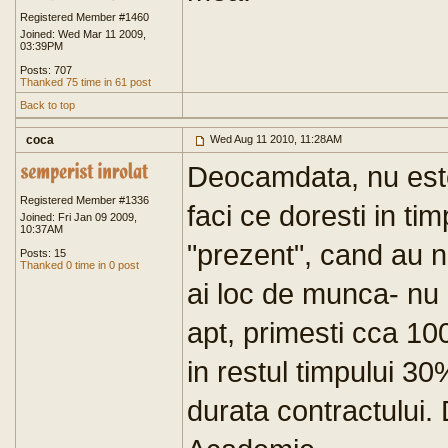
Registered Member #1460
Joined: Wed Mar 11 2009,
03:39PM
Posts: 707
Thanked 75 time in 61 post
Back to top
coca
Wed Aug 11 2010, 11:28AM
Deocamdata, nu este 
Registered Member #1336
faci ce doresti in tim
Joined: Fri Jan 09 2009,
10:37AM
"prezent", cand au n
Posts: 15
Thanked 0 time in 0 post
ai loc de munca- nu
apt, primesti cca 100
in restul timpului 3
durata contractului.