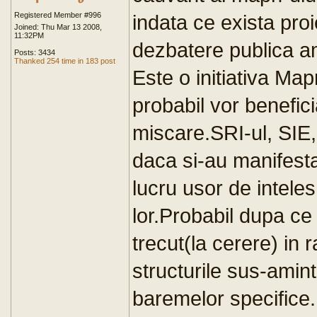
Registered Member #996
indata ce exista proi
Joined: Thu Mar 13 2008,
11:32PM
dezbatere publica am
Posts: 3434
Thanked 254 time in 183 post
Este o initiativa Map
probabil vor benefic
miscare.SRI-ul, SIE
daca si-au manifesta
lucru usor de inteles 
lor.Probabil dupa ce 
trecut(la cerere) in 
structurile sus-amin
baremelor specifice.