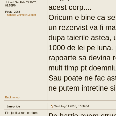
Joined: Sat Feb 03 2007,
acest corp....
09:53PM
Posts: 2065
Oricum e bine ca se
Thanked 3 time in 3 post
un rezervist va fi mai
dupa taierile astea,
1000 de lei pe luna. p
rapoarte sa devina r
mult timp pt doemniu
Sau poate ne fac asti
ne putem intretine si
Back to top
truepride
Wed Aug 11 2010, 07:06PM
Fiat justitia ruat caelum
Pe hartie avem struct