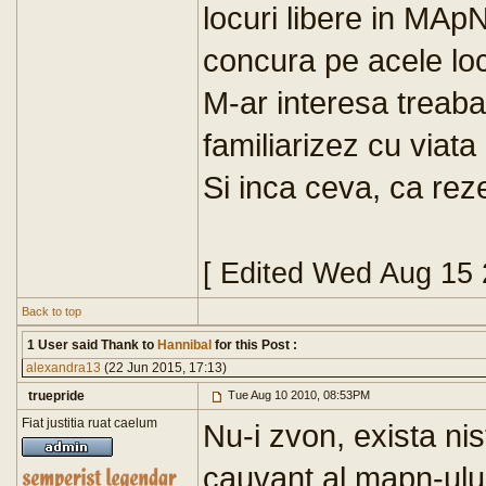
locuri libere in MAp
concura pe acele loc
M-ar interesa treaba
familiarizez cu viata 
Si inca ceva, ca rez
[ Edited Wed Aug 15
Back to top
1 User said Thank to
Hannibal
for this Post :
alexandra13
(22 Jun 2015, 17:13)
truepride
Tue Aug 10 2010, 08:53PM
Fiat justitia ruat caelum
Nu-i zvon, exista nis
cauvant al mapn-ulu