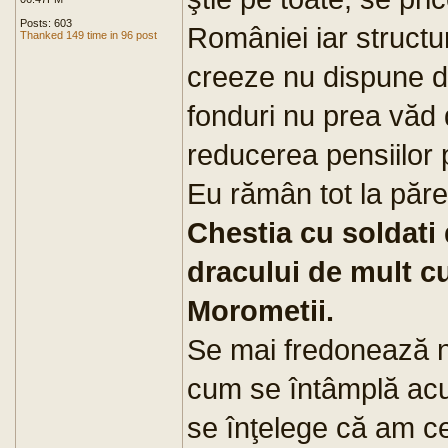
Posts: 603
României iar structu
Thanked 149 time in 96 post
creeze nu dispune de
fonduri nu prea văd 
reducerea pensiilor
Eu rămân tot la păr
Chestia cu soldati
dracului de mult cu
Morometii.
Se mai fredonează ni
cum se întâmplă acu
se înţelege că am c