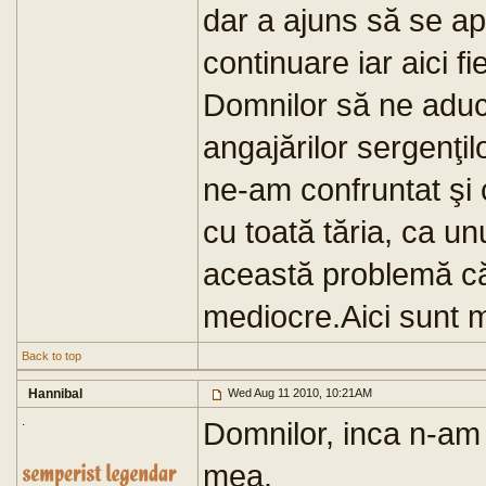
dar a ajuns să se ap
continuare iar aici f
Domnilor să ne aduc
angajărilor sergenţi
ne-am confruntat şi 
cu toată tăria, ca u
această problemă că 
mediocre.Aici sunt 
Back to top
Hannibal
Wed Aug 11 2010, 10:21AM
.
Domnilor, inca n-am 
mea.