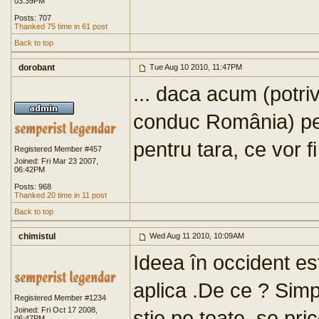
03:39PM
Posts: 707
Thanked 75 time in 61 post
Back to top
dorobant
Tue Aug 10 2010, 11:47PM
... daca acum (potrivi
conduc România) pens
pentru tara, ce vor fi
Registered Member #457
Joined: Fri Mar 23 2007,
06:42PM
Posts: 968
Thanked 20 time in 11 post
Back to top
chimistul
Wed Aug 11 2010, 10:09AM
Ideea în occident es
aplica .De ce ? Simpl
Registered Member #1234
Joined: Fri Oct 17 2008,
ştie pe toate, se pric
06:47PM