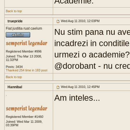
Academie.
Back to top
truepride
Wed Aug 11 2010, 12:03PM
Fiat justitia ruat caelum
Nu stim pana nu ave
incadrezi in conditil
Registered Member #996
urmezi o academie?
Joined: Thu Mar 13 2008,
11:32PM
@dorobant - nu cred 
Posts: 3434
Thanked 254 time in 183 post
Back to top
Hannibal
Wed Aug 11 2010, 12:45PM
.
Am inteles...
Registered Member #1460
Joined: Wed Mar 11 2009,
03:39PM