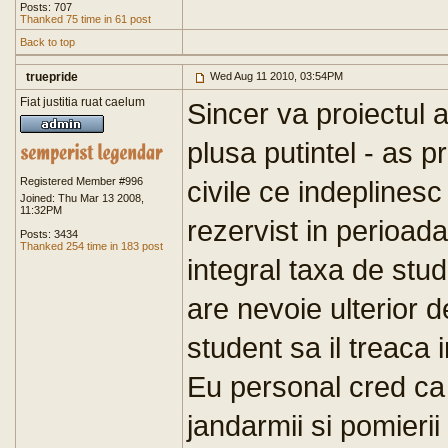
Posts: 707
Thanked 75 time in 61 post
Back to top
truepride
Wed Aug 11 2010, 03:54PM
Fiat justitia ruat caelum
Sincer va proiectul 
plusa putintel - as p
Registered Member #996
civile ce indeplinesc 
Joined: Thu Mar 13 2008,
11:32PM
rezervist in perioada 
Posts: 3434
Thanked 254 time in 183 post
integral taxa de studi
are nevoie ulterior d
student sa il treaca 
Eu personal cred ca c
jandarmii si pomieri