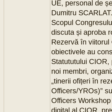
UE, personal de șef
Dumitru SCARLAT
Scopul Congresulu
discuta și aproba r
Rezervă în viitorul 
obiectivele au cons
Statututului CIOR, p
noi membri, organi
„tinerii ofițeri în 
Officers/YROs)” s
Officers Workshop 
digital al CIOR, pr