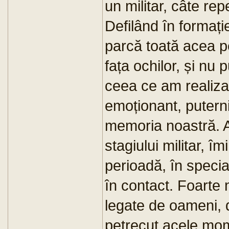
un militar, câte repe
Defilând în formați
parcă toată acea pe
fața ochilor, și nu
ceea ce am realiza
emoționant, putern
memoria noastră. 
stagiului militar, 
perioadă, în specia
în contact. Foarte 
legate de oameni, d
petrecut acele mo