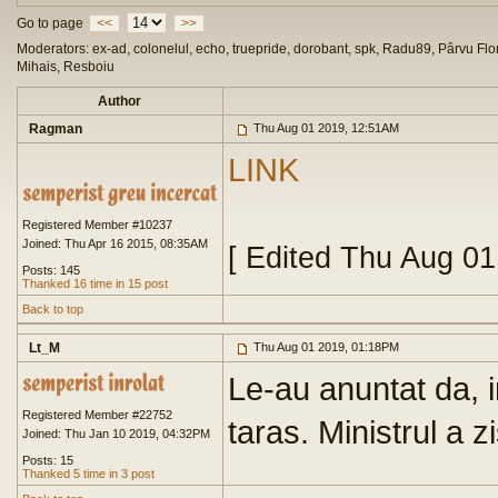
Go to page
<<
>>
Moderators: ex-ad, colonelul, echo, truepride, dorobant, spk, Radu89, Pârvu Flor
Mihais, Resboiu
Author
Ragman
Thu Aug 01 2019, 12:51AM
LINK
Registered Member #10237
Joined: Thu Apr 16 2015, 08:35AM
[ Edited Thu Aug 0
Posts: 145
Thanked 16 time in 15 post
Back to top
Lt_M
Thu Aug 01 2019, 01:18PM
Le-au anuntat da, 
Registered Member #22752
taras. Ministrul a z
Joined: Thu Jan 10 2019, 04:32PM
Posts: 15
Thanked 5 time in 3 post