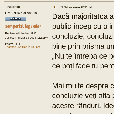
truepride
Thu Mar 12 2020, 10:54PM
Fiat justitia ruat caelum
Dacă majoritatea art
public încep cu o i
Registered Member #996
concluzie, concluz
Joined: Thu Mar 13 2008, 11:32PM
bine prin prisma un
Posts: 3434
Thanked 254 time in 183 post
„Nu te întreba ce po
ce poți face tu pent
Mai multe despre 
concluzie veți afla
aceste rânduri. Ide