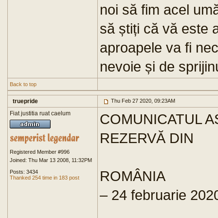
noi să fim acel umă
să știți că vă este
aproapele va fi ne
nevoie și de sprij
Back to top
truepride
Thu Feb 27 2020, 09:23AM
Fiat justitia ruat caelum
COMUNICATUL AS
REZERVĂ DIN
Registered Member #996
Joined: Thu Mar 13 2008, 11:32PM
ROMÂNIA
Posts: 3434
Thanked 254 time in 183 post
– 24 februarie 202