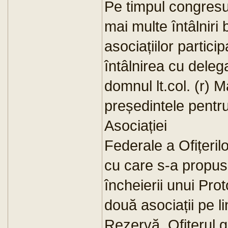
Pe timpul congresu
mai multe întâlniri 
asociațiilor partici
întâlnirea cu dele
domnul lt.col. (r)
președintele pentru 
Asociației
Federale a Ofițeril
cu care s-a propus 
încheierii unui Pro
două asociații pe li
Rezervă. Ofițerul 