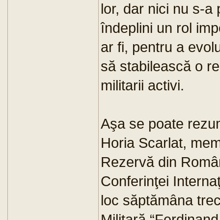
lor, dar nici nu s-
îndeplini un rol im
ar fi, pentru a evol
să stabilească o rel
militarii activi.
Aşa se poate rezuma
Horia Scarlat, memb
Rezervă din Român
Conferinţei Interna
loc săptămâna tre
Militară “Ferdinand 