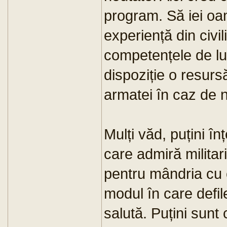
program. Să iei oam
experiență din civil
competențele de lupt
dispoziție o resurs
armatei în caz de 
Mulți văd, puțini î
care admiră militari
pentru mândria cu 
modul în care defil
salută. Puțini sunt