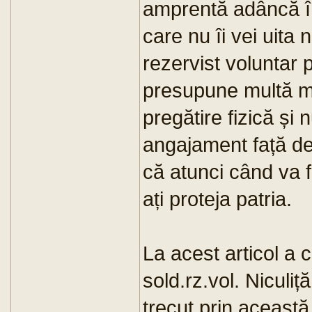
amprentă adâncă în
care nu îi vei uita n
rezervist voluntar 
presupune multă m
pregătire fizică și
angajament față de
că atunci când va fi
ați proteja patria.
La acest articol a c
sold.rz.vol. Niculi
trecut prin această