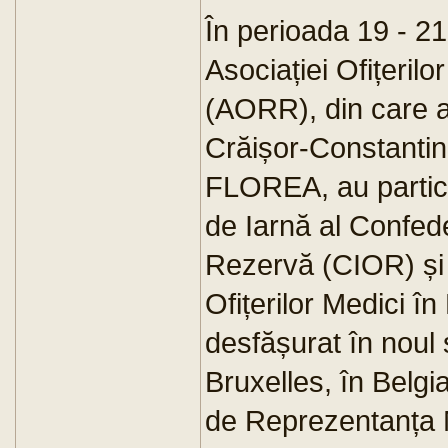
În perioada 19 - 21
Asociației Ofițeril
(AORR), din care au
Crăișor-Constantin 
FLOREA, au partici
de Iarnă al Confeder
Rezervă (CIOR) și 
Ofițerilor Medici 
desfășurat în noul
Bruxelles, în Belgia
de Reprezentanța M