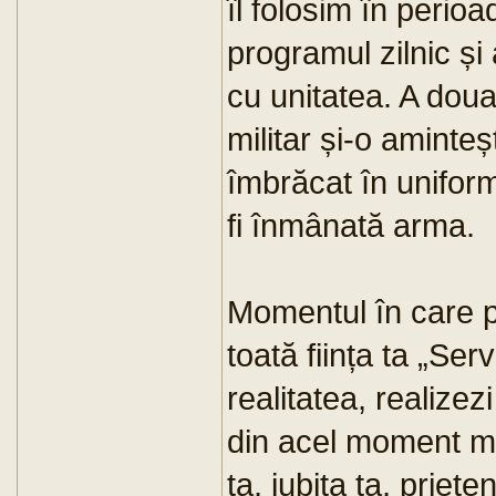
îl folosim în perio
programul zilnic și
cu unitatea. A doua
militar și-o aminteș
îmbrăcat în uniform
fi înmânată arma.
Momentul în care p
toată ființa ta „Ser
realitatea, realize
din acel moment mai
ta, iubita ta, priete