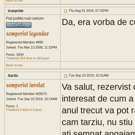
Back to top
truepride
Thu Aug 01 2019, 07:32PM
Fiat justitia ruat caelum
Da, era vorba de cu 
Registered Member #996
Joined: Thu Mar 13 2008, 11:32PM
Posts: 3434
Thanked 254 time in 183 post
Back to top
Xartis
Tue Sep 10 2019, 10:31AM
Va salut, rezervist
Registered Member #28573
interesat de cum a
Joined: Tue Sep 10 2019, 10:14AM
Posts: 1
anul trecut va pot 
Thanked 0 time in 0 post
cam tarziu, nu stiu
ati semnat angajam