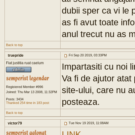
dubii sper ca vi l
as fi avut toate in
anul trecut nu as m
Back to top
truepride
Fri Sep 20 2019, 03:33PM
Fiat justitia ruat caelum
Impartasiti cu noi li
Va fi de ajutor atat 
Registered Member #996
site-ului, care nu 
Joined: Thu Mar 13 2008, 11:32PM
posteaza.
Posts: 3434
Thanked 254 time in 183 post
Back to top
victor79
Tue Nov 19 2019, 11:08AM
LINK