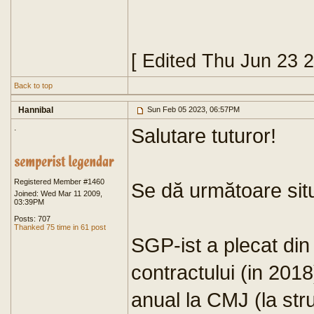
[ Edited Thu Jun 23 
Back to top
Hannibal
Sun Feb 05 2023, 06:57PM
.
Salutare tuturor!
Registered Member #1460
Se dă următoare situ
Joined: Wed Mar 11 2009,
03:39PM
Posts: 707
Thanked 75 time in 61 post
SGP-ist a plecat di
contractului (in 201
anual la CMJ (la str