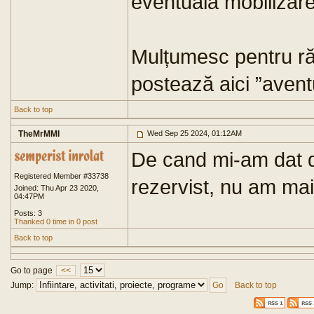
eventuală mobilizare 
Mulțumesc pentru răs
postează aici ”aventu
Back to top
TheMrMMI
Wed Sep 25 2024, 01:12AM
De cand mi-am dat d
Registered Member #33738
rezervist, nu am ma
Joined: Thu Apr 23 2020,
04:47PM
Posts: 3
Thanked 0 time in 0 post
Back to top
Go to page
<<
Jump:
Back to top