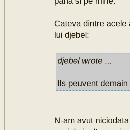
pana si pe mine.
Cateva dintre acele 
lui djebel:
djebel wrote
...
Ils peuvent demain 
N-am avut niciodata 