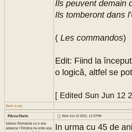
Ils peuvent demain d
Ils tomberont dans 
(
Les commandos
)
Edit: Fiind la începu
o logică, altfel se p
[ Edited Sun Jun 12 
Back to top
Pârvu Florin
Wed Jun 15 2022, 12:37PM
Iubesc Romania cu o ura
In urma cu 45 de ani
adanca ! Fiindca nu este asa