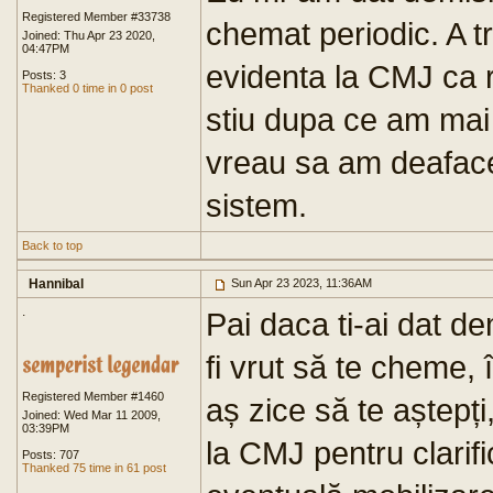
Registered Member #33738
chemat periodic. A tr
Joined: Thu Apr 23 2020,
04:47PM
evidenta la CMJ ca r
Posts: 3
Thanked 0 time in 0 post
stiu dupa ce am mai 
vreau sa am deaface
sistem.
Back to top
Hannibal
Sun Apr 23 2023, 11:36AM
.
Pai daca ti-ai dat de
fi vrut să te cheme, 
Registered Member #1460
aș zice să te aștepț
Joined: Wed Mar 11 2009,
03:39PM
la CMJ pentru clarif
Posts: 707
Thanked 75 time in 61 post