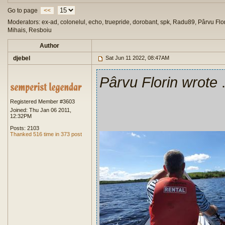
Go to page
<<
Moderators: ex-ad, colonelul, echo, truepride, dorobant, spk, Radu89, Pârvu Flor
Mihais, Resboiu
Author
djebel
Sat Jun 11 2022, 08:47AM
Pârvu Florin wrote
.
Registered Member #3603
Joined: Thu Jan 06 2011,
12:32PM
Posts: 2103
Thanked 516 time in 373 post