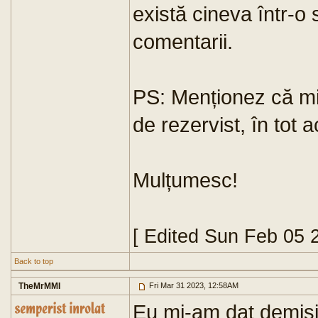
există cineva într-o s
comentarii.
PS: Menționez că mil
de rezervist, în tot a
Mulțumesc!
[ Edited Sun Feb 05 
Back to top
TheMrMMI
Fri Mar 31 2023, 12:58AM
Eu mi-am dat demisia