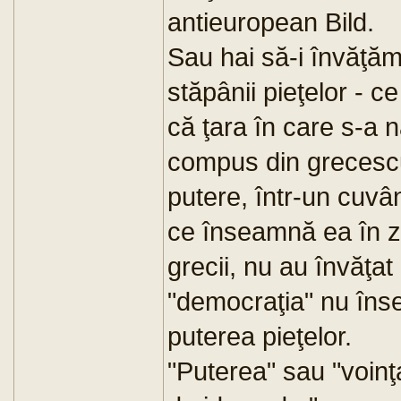
antieuropean Bild.
Sau hai să-i învăţăm
stăpânii pieţelor - 
că ţara în care s-a 
compus din grecescul
putere, într-un cuvân
ce înseamnă ea în zi
grecii, nu au învăţat 
"democraţia" nu îns
puterea pieţelor.
"Puterea" sau "voinţ