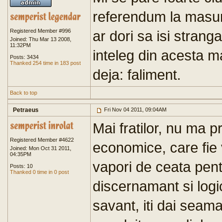
referendum la masuri
Registered Member #996
ar dori sa isi strang
Joined: Thu Mar 13 2008,
11:32PM
inteleg din acesta m
Posts: 3434
Thanked 254 time in 183 post
deja: faliment.
Back to top
Petraeus
Fri Nov 04 2011, 09:04AM
Mai fratilor, nu ma p
Registered Member #4622
economice, care fie 
Joined: Mon Oct 31 2011,
04:35PM
vapori de ceata pentr
Posts: 10
Thanked 0 time in 0 post
discernamant si logi
savant, iti dai seam