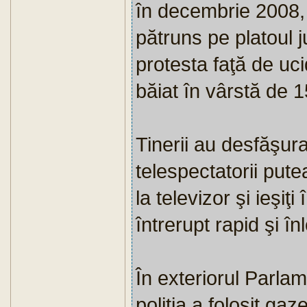
în decembrie 2008, 
pătruns pe platoul j
protesta faţă de uci
băiat în vârstă de 1
Tinerii au desfăşur
telespectatorii putea
la televizor şi ieşiţi
întrerupt rapid şi în
În exteriorul Parlam
poliţia a folosit ga