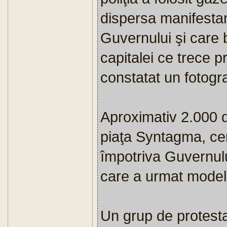
dispersa manifestanţ
Guvernului şi care 
capitalei ce trece p
constatat un fotogra
Aproximativ 2.000 d
piaţa Syntagma, cen
împotriva Guvernulu
care a urmat modelu
Un grup de protestat