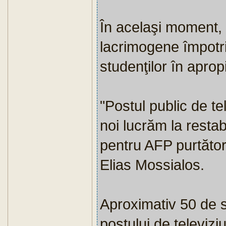
În acelaşi moment, p
lacrimogene împotri
studenţilor în apro
"Postul public de te
noi lucrăm la restabi
pentru AFP purtător
Elias Mossialos.
Aproximativ 50 de st
postului de televizi