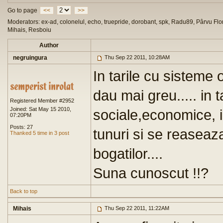
Go to page
<<
>>
Moderators: ex-ad, colonelul, echo, truepride, dorobant, spk, Radu89, Pârvu Flor
Mihais, Resboiu
Author
negruingura
Thu Sep 22 2011, 10:28AM
In tarile cu sisteme 
dau mai greu..... in t
Registered Member #2952
Joined: Sat May 15 2010,
sociale,economice, i
07:20PM
Posts: 27
tunuri si se reaseaza
Thanked 5 time in 3 post
bogatilor....
Suna cunoscut !!?
Back to top
Mihais
Thu Sep 22 2011, 11:22AM