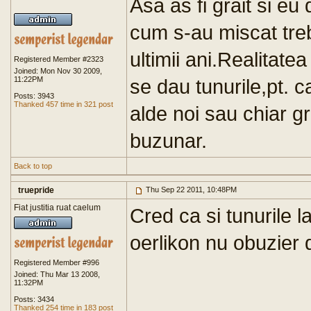
Asa as fi grait si eu 
cum s-au miscat trebi
ultimii ani.Realitate
Registered Member #2323
Joined: Mon Nov 30 2009,
11:22PM
se dau tunurile,pt. c
Posts: 3943
Thanked 457 time in 321 post
alde noi sau chiar gr
buzunar.
Back to top
truepride
Thu Sep 22 2011, 10:48PM
Fiat justitia ruat caelum
Cred ca si tunurile l
oerlikon nu obuzier 
Registered Member #996
Joined: Thu Mar 13 2008,
11:32PM
Posts: 3434
Thanked 254 time in 183 post