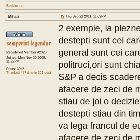
Back to top
Mihais
Thu Sep 22 2011, 11:09PM
2 exemple, la plezneal
destepti sunt cei care
general sunt cei car
Registered Member #2323
Joined: Mon Nov 30 2009,
11:22PM
politruci,ori sunt chi
Posts: 3943
Thanked 457 time in 321 post
S&P a decis scaderea
afacere de zeci de mi
stiau de joi o decizie
destepti stiau din ti
va lega francul de eu
afacere de zeci de m