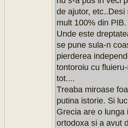
nu s-a pus in veci 
de ajutor, etc..Desi
mult 100% din PIB.
Unde este dreptatea 
se pune sula-n coa
pierderea independen
tontoroiu cu fluieru
tot....
Treaba miroase foa
putina istorie. Si lu
Grecia are o lunga i
ortodoxa si a avut 