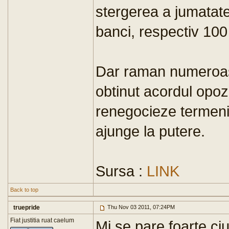
stergerea a jumatate
banci, respectiv 100
Dar raman numeroase 
obtinut acordul opoz
renegocieze termenii
ajunge la putere.
Sursa :
LINK
Back to top
truepride
Thu Nov 03 2011, 07:24PM
Fiat justitia ruat caelum
Mi se pare foarte c