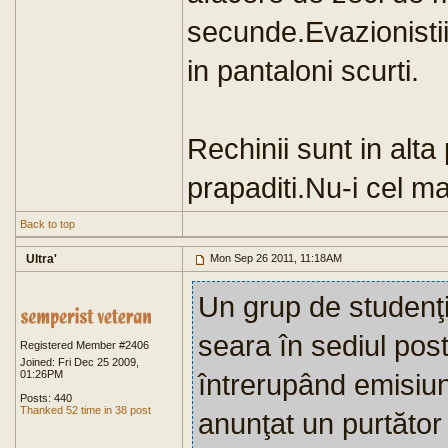
secunde.Evazionistii 
in pantaloni scurti.
Rechinii sunt in alta
prapaditi.Nu-i cel m
Back to top
Ultra'
Mon Sep 26 2011, 11:18AM
Un grup de studenţi
seara în sediul post
Registered Member #2406
Joined: Fri Dec 25 2009,
01:26PM
întrerupând emisiun
Posts: 440
Thanked 52 time in 38 post
anunţat un purtător