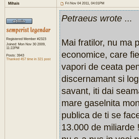
Mihais
Fri Nov 04 2011, 04:01PM
Petraeus wrote
...
Registered Member #2323
Mai fratilor, nu ma 
Joined: Mon Nov 30 2009,
11:22PM
economice, care fie
Posts: 3943
Thanked 457 time in 321 post
vapori de ceata pent
discernamant si log
savant, iti dai seam
mare gaselnita mond
publica de ti se fa
13.000 de miliarde !