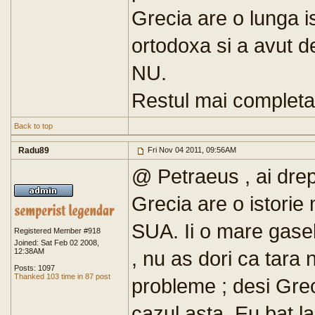
Grecia are o lunga is
ortodoxa si a avut d
NU.
Restul mai completati
Back to top
Radu89
Fri Nov 04 2011, 09:56AM
@ Petraeus , ai drepta
Grecia are o istorie
SUA. Ii o mare gasel
Registered Member #918
Joined: Sat Feb 02 2008,
12:38AM
, nu as dori ca tara 
Posts: 1097
Thanked 103 time in 87 post
probleme ; desi Grec
cazul asta. Eu bat l