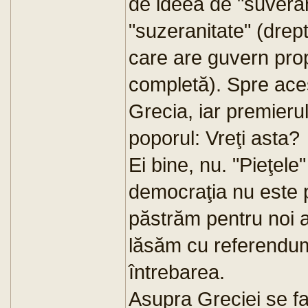
de ideea de "suverani
"suzeranitate" (drept
care are guvern pro
completă). Spre ace
Grecia, iar premierul
poporul: Vreţi asta?
Ei bine, nu. "Pieţele"
democraţia nu este 
păstrăm pentru noi 
lăsăm cu referendu
întrebarea.
Asupra Greciei se fa