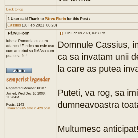
Back to top
1 User said Thank to
Pârvu Florin
for this Post :
Cassius
(10 Feb 2021, 00:20)
Pârvu Florin
Tue Feb 09 2021, 03:30PM
Iubesc Romania cu o ura
Domnule Cassius, im
adanca ! Fiindca nu este asa
cum ar trebui sa fie! Asa cum
ca sa invatam unii de 
poate sa fie!
la care as putea inva
Registered Member #1287
Puteti, va rog, sa i
Joined: Wed Dec 10 2008,
11:28AM
dumneavoastra toat
Posts: 2143
Thanked 665 time in 429 post
Multumesc anticipat