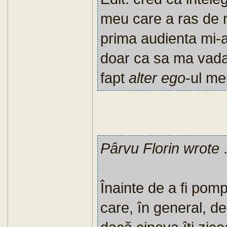
meu care a ras de m
prima audienta mi-
doar ca sa ma vada 
fapt
alter ego
-ul m
Pârvu Florin wrote
.
Înainte de a fi pomp
care, în general, de