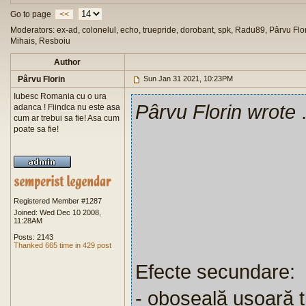
Go to page
<<
Moderators: ex-ad, colonelul, echo, truepride, dorobant, spk, Radu89, Pârvu Flor
Mihais, Resboiu
Author
Pârvu Florin
Sun Jan 31 2021, 10:23PM
Iubesc Romania cu o ura
Pârvu Florin wrote
.
adanca ! Fiindca nu este asa
cum ar trebui sa fie! Asa cum
poate sa fie!
Registered Member #1287
Joined: Wed Dec 10 2008,
11:28AM
Posts: 2143
Thanked 665 time in 429 post
Efecte secundare:
- oboseală ușoară t