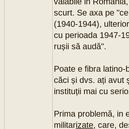
valabile in România, 
scurt. Se axa pe "c
(1940-1944), ulterio
cu perioada 1947-19
rușii să audă".
Poate e fibra latino
căci și dvs. ați avut
instituții mai cu serio
Prima problemă, in e
militar
izate
, care, d