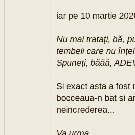
iar pe 10 martie 20
Nu mai tratați, bă, p
tembeli care nu înțe
Spuneți, băăă, AD
Si exact asta a fost
bocceaua-n bat si am
neincrederea...
Va urma