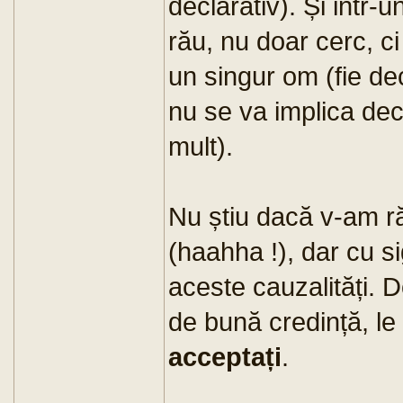
declarativ). Și intr-
rău, nu doar cerc, ci
un singur om (fie de
nu se va implica decâ
mult).
Nu știu dacă v-am ră
(haahha !), dar cu si
aceste cauzalități.
de bună credință, le 
acceptați
.