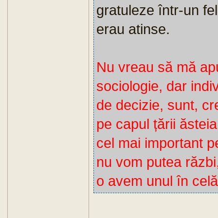
gratuleze într-un fe
erau atinse.
Nu vreau să mă apuc
sociologie, dar indiv
de decizie, sunt, c
pe capul țării ăstei
cel mai important p
nu vom putea răzbi
o avem unul în celăl