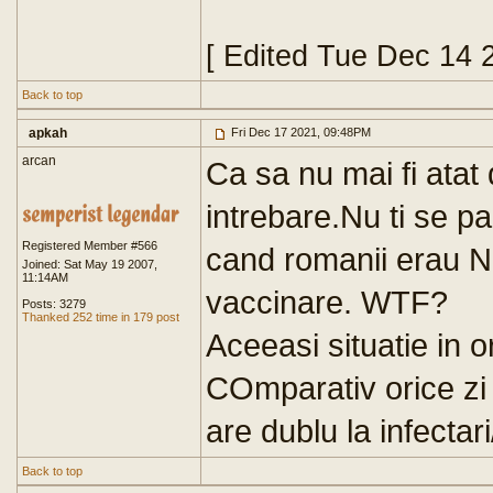
[ Edited Tue Dec 14 
Back to top
apkah
Fri Dec 17 2021, 09:48PM
arcan
Ca sa nu mai fi atat
intrebare.Nu ti se p
Registered Member #566
cand romanii erau N
Joined: Sat May 19 2007,
11:14AM
vaccinare. WTF?
Posts: 3279
Thanked 252 time in 179 post
Aceeasi situatie in o
COmparativ orice zi 
are dublu la infectari
Back to top