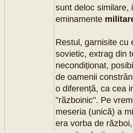
sunt deloc similare, 
eminamente
militar
Restul, garnisite cu
sovietic, extrag din 
necondiționat, posib
de oamenii constrânși
o diferență, ca cea in
"războinic". Pe vremu
meseria (unică) a mil
era vorba de război,