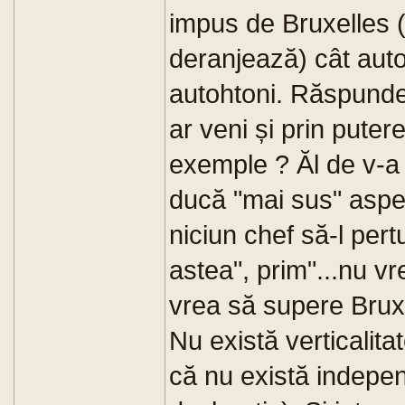
impus de Bruxelles (
deranjează) cât autoi
autohtoni. Răspunde
ar veni și prin pute
exemple ? Ăl de v-a 
ducă "mai sus" aspec
niciun chef să-l pert
astea", prim"...nu vr
vrea să supere Brux
Nu există verticalita
că nu există indepen