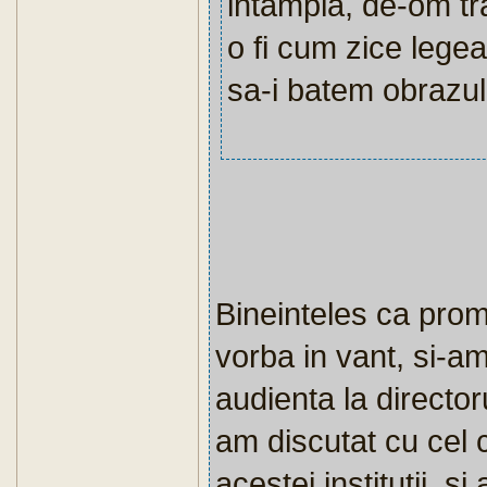
intampla, de-om tra
o fi cum zice lege
sa-i batem obrazul
Bineinteles ca promi
vorba in vant, si-am
audienta la director
am discutat cu cel
acestei institutii, s