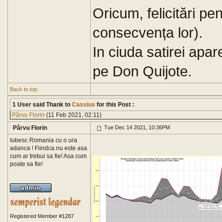
Oricum, felicitări p
consecvența lor).
In ciuda satirei apar
pe Don Quijote.
Back to top
1 User said Thank to
Cassius
for this Post :
Pârvu Florin
(11 Feb 2021, 02:11)
Pârvu Florin
Tue Dec 14 2021, 10:36PM
Iubesc Romania cu o ura
adanca ! Fiindca nu este asa
cum ar trebui sa fie! Asa cum
poate sa fie!
Registered Member #1287