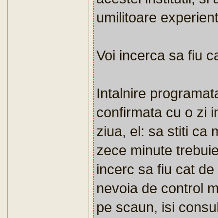
umilitoare experien
Voi incerca sa fiu c
Intalnire programat
confirmata cu o zi i
ziua, el: sa stiti c
zece minute trebuie 
incerc sa fiu cat de
nevoia de control me
pe scaun, isi consu