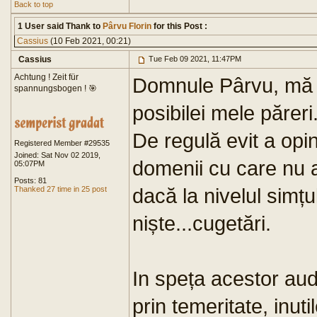
Back to top
1 User said Thank to
Pârvu Florin
for this Post :
Cassius
(10 Feb 2021, 00:21)
Cassius
Tue Feb 09 2021, 11:47PM
Achtung ! Zeit für
Domnule Pârvu, mă o
spannungsbogen ! 🎯
posibilei mele păreri
De regulă evit a opi
Registered Member #29535
Joined: Sat Nov 02 2019,
domenii cu care nu a
05:07PM
Posts: 81
dacă la nivelul simț
Thanked 27 time in 25 post
niște...cugetări.
In speța acestor au
prin temeritate, inutil