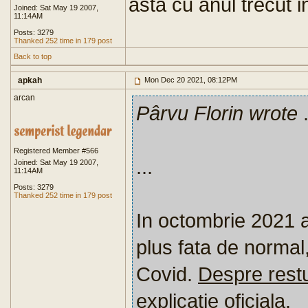
asta cu anul trecut i
Joined: Sat May 19 2007,
11:14AM
Posts: 3279
Thanked 252 time in 179 post
Back to top
apkah
Mon Dec 20 2021, 08:12PM
arcan
Pârvu Florin wrote
.
Registered Member #566
...
Joined: Sat May 19 2007,
11:14AM
Posts: 3279
Thanked 252 time in 179 post
In octombrie 2021 
plus fata de normal
Covid.
Despre restu
explicatie oficiala.