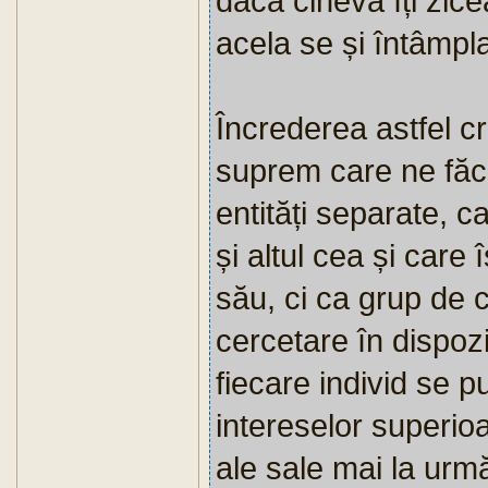
dacă cineva îți zic
acela se și întâmpl
Încrederea astfel cr
suprem care ne făc
entități separate, c
și altul cea și care
său, ci ca grup de c
cercetare în dispozi
fiecare individ se p
intereselor superioa
ale sale mai la urm