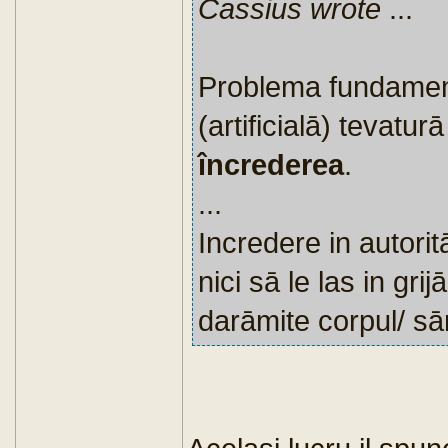
Cassius wrote
...
Problema fundament
(artificialā) tevatur
încrederea
.
...
Incredere in autorit
nici sā le las in gr
darāmite corpul/ sā