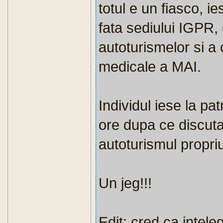
totul e un fiasco, i
fata sediului IGPR,
autoturismelor si a 
medicale a MAI.
Individul iese la pat
ore dupa ce discuta
autoturismul propriu
Un jeg!!!
Edit: cred ca intele