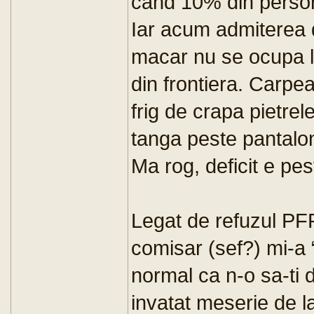
cand 10% din persona
Iar acum admiterea di
macar nu se ocupa lo
din frontiera. Carpe
frig de crapa pietrele
tanga peste pantaloni 
Ma rog, deficit e pes
Legat de refuzul PF
comisar (sef?) mi-a 
normal ca n-o sa-ti d
invatat meserie de 