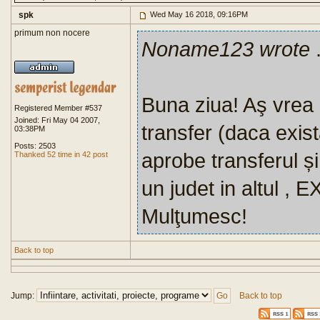
spk
Wed May 16 2018, 09:16PM
primum non nocere
Noname123 wrote
.
Buna ziua! Aş vrea s
Registered Member #537
Joined: Fri May 04 2007,
transfer (daca exis
03:38PM
Posts: 2503
aprobe transferul și
Thanked 52 time in 42 post
un judet in altul , E
Mulţumesc!
Back to top
Jump:
Back to top