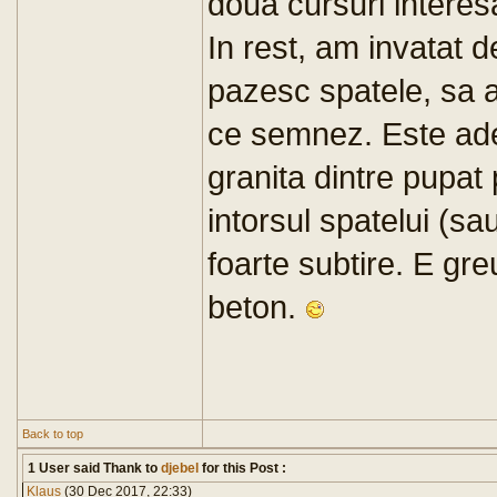
doua cursuri intere
In rest, am invatat d
pazesc spatele, sa am
ce semnez. Este ade
granita dintre pupat
intorsul spatelui (sa
foarte subtire. E gre
beton.
Back to top
1 User said Thank to
djebel
for this Post :
Klaus
(30 Dec 2017, 22:33)