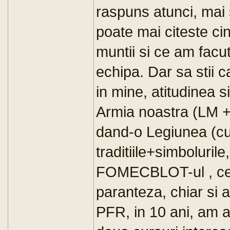
raspuns atunci, mai s
poate mai citeste ci
muntii si ce am facu
echipa. Dar sa stii c
in mine, atitudinea s
Armia noastra (LM + 
dand-o Legiunea (cu
traditiile+simboluri
FOMECBLOT-ul , ce 
paranteza, chiar si
PFR, in 10 ani, am a