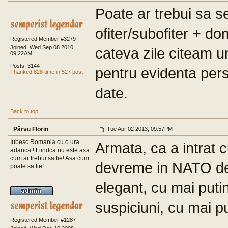
Poate ar trebui sa se
ofiter/subofiter + d
Registered Member #3279
Joined: Wed Sep 08 2010,
cateva zile citeam u
09:22AM
Posts: 3144
pentru evidenta per
Thanked 828 time in 527 post
date.
Back to top
Pârvu Florin
Tue Apr 02 2013, 09:57PM
Iubesc Romania cu o ura
Armata, ca a intrat
adanca ! Fiindca nu este asa
cum ar trebui sa fie! Asa cum
devreme in NATO de
poate sa fie!
elegant, cu mai puti
suspiciuni, cu mai pu
Registered Member #1287