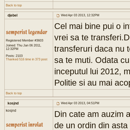
Back to top
djebel
Wed Apr 03 2013, 12:32PM
Cel mai bine pui o i
vrei sa te transferi.
Registered Member #3603
Joined: Thu Jan 06 2011,
transferuri daca nu 
12:32PM
Posts: 2103
sa te muti. Odata c
Thanked 516 time in 373 post
inceputul lui 2012, m
Politie si au mai aco
Back to top
kosjnd
Wed Apr 03 2013, 04:51PM
kosjnd
Din cate am auzim a
de un ordin din asta