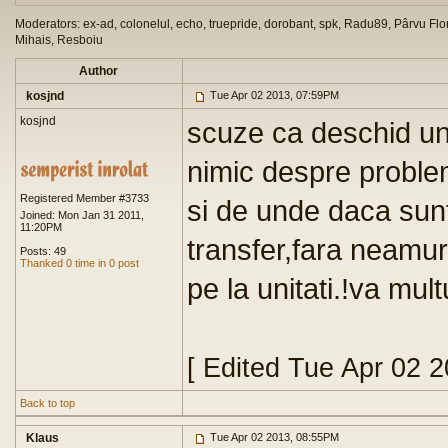
Moderators: ex-ad, colonelul, echo, truepride, dorobant, spk, Radu89, Pârvu Flor
Mihais, Resboiu
Author
kosjnd
Tue Apr 02 2013, 07:59PM
kosjnd
scuze ca deschid un
nimic despre proble
Registered Member #3733
si de unde daca sunt 
Joined: Mon Jan 31 2011,
11:20PM
transfer,fara neamur
Posts: 49
Thanked 0 time in 0 post
pe la unitati.!va mu
[ Edited Tue Apr 02 
Back to top
Klaus
Tue Apr 02 2013, 08:55PM