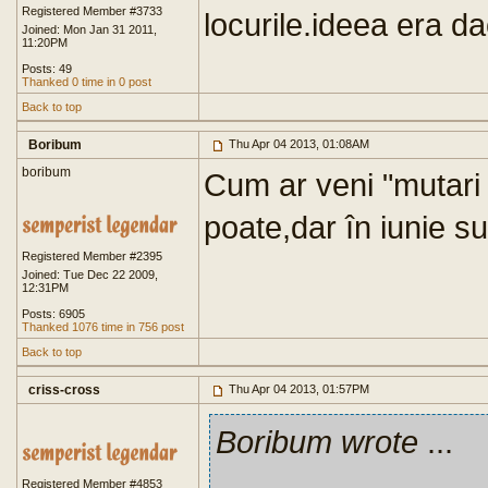
Registered Member #3733
locurile.ideea era d
Joined: Mon Jan 31 2011,
11:20PM
Posts: 49
Thanked 0 time in 0 post
Back to top
Boribum
Thu Apr 04 2013, 01:08AM
boribum
Cum ar veni "mutari 
poate,dar în iunie s
Registered Member #2395
Joined: Tue Dec 22 2009,
12:31PM
Posts: 6905
Thanked 1076 time in 756 post
Back to top
criss-cross
Thu Apr 04 2013, 01:57PM
Boribum wrote
...
Registered Member #4853