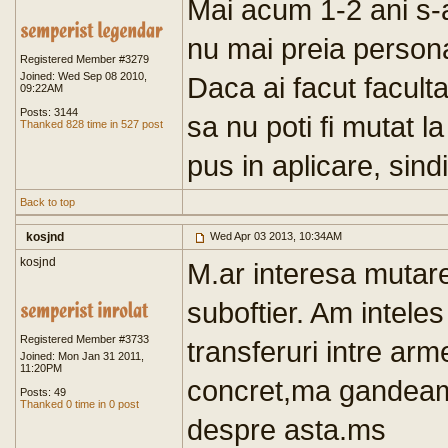
Mai acum 1-2 ani s-a
nu mai preia persona
Registered Member #3279
Joined: Wed Sep 08 2010,
Daca ai facut faculta
09:22AM
Posts: 3144
sa nu poti fi mutat la
Thanked 828 time in 527 post
pus in aplicare, sind
Back to top
kosjnd
Wed Apr 03 2013, 10:34AM
kosjnd
M.ar interesa mutarea
suboftier. Am intele
Registered Member #3733
transferuri intre arm
Joined: Mon Jan 31 2011,
11:20PM
concret,ma gandeam
Posts: 49
Thanked 0 time in 0 post
despre asta.ms