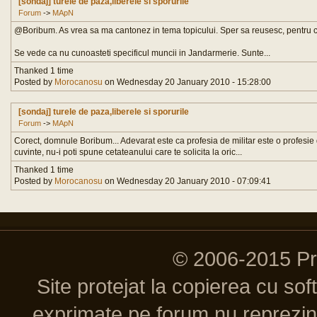
[sondaj] turele de paza,liberele si sporurile
Forum
->
MApN
@Boribum. As vrea sa ma cantonez in tema topicului. Sper sa reusesc, pentru ca
Se vede ca nu cunoasteti specificul muncii in Jandarmerie. Sunte...
Thanked 1 time
Posted by
Morocanosu
on Wednesday 20 January 2010 - 15:28:00
[sondaj] turele de paza,liberele si sporurile
Forum
->
MApN
Corect, domnule Boribum... Adevarat este ca profesia de militar este o profesie d
cuvinte, nu-i poti spune cetateanului care te solicita la oric...
Thanked 1 time
Posted by
Morocanosu
on Wednesday 20 January 2010 - 07:09:41
© 2006-2015 P
Site protejat la copierea cu so
exprimate pe forum nu reprezint