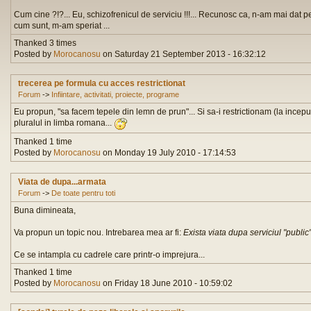
Cum cine ?!?... Eu, schizofrenicul de serviciu !!!... Recunosc ca, n-am mai dat pe a
cum sunt, m-am speriat ...
Thanked 3 times
Posted by
Morocanosu
on Saturday 21 September 2013 - 16:32:12
trecerea pe formula cu acces restrictionat
Forum
->
Infiintare, activitati, proiecte, programe
Eu propun, "sa facem tepele din lemn de prun"... Si sa-i restrictionam (la ince
pluralul in limba romana...
Thanked 1 time
Posted by
Morocanosu
on Monday 19 July 2010 - 17:14:53
Viata de dupa...armata
Forum
->
De toate pentru toti
Buna dimineata,
Va propun un topic nou. Intrebarea mea ar fi:
Exista viata dupa serviciul "public"
Ce se intampla cu cadrele care printr-o imprejura...
Thanked 1 time
Posted by
Morocanosu
on Friday 18 June 2010 - 10:59:02