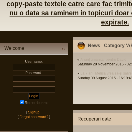
copy-paste textele catre care fac trimite
nu o data sa raminem in topicuri doar c
expirate.
News - Category '
Welcome
Anunţ umanitar pentru David
Username:
Saturday 28 November 2015 - 02
Password:
La 7 ani, Melisa vrea să-şi sal
Sunday 09 August 2015 - 16:19:4
Remember me
[
Signup
]
[
Forgot password?
]
Recuperari date