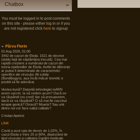
Chatbox
You must be logged in to post comments
on this site - please either log in or if you
are not registered click
here
to signup
Pârvu Florin
01 Aug 2026, 01:00
3442 de cazuri de Ebola. 1521 de decese
(dublu față de săptămâna trecută). Cea mai
rapidă creștere a numărului de cazuri din
istoria epidemiilor de Ebola. Astfel de diferențe
ar putea fi determinate de caracteristici
specifice ale virusului. Alt subtip
(Bundibugyo), așa încât măcar teoretic e
posibil să fie adevărat.
Vestea bună? Datorită tehnologiei mARN
avem vaccin. Ia să vedem acum? Dacă se
va răspândi (nu cred) dar să presupunem,
dacă se va răspândi? O să mai fie vaccinul
terapie genicā? Otravă? Moarte? Sau unii
dintre noi vor face saltul calitativ?
Cristian Apetrei
LINK
Covid a avut rata de deces de 1,02%, în
cazul Ebola e între 25 și 90%, depinzând de
tipul virusului și calitatea îngrijirii medicale.