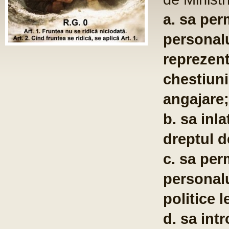
a. sa per
personalu
reprezent
chestiuni
angajare;
b. sa inla
dreptul d
c. sa per
personalu
politice l
d. sa int