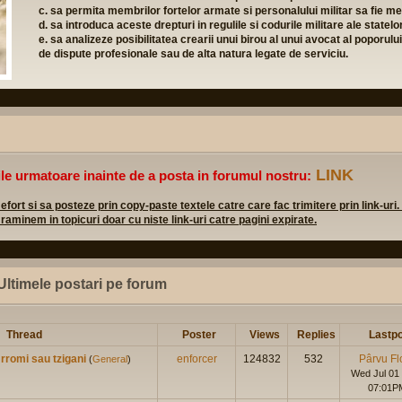
ermita membrilor fortelor armate si personalului militar sa fie membri in partide 
ntroduca aceste drepturi in regulile si codurile militare ale statelor membre;
nalizeze posibilitatea crearii unui birou al unui avocat al poporului la care person
ute profesionale sau de alta natura legate de serviciu.
LINK
ile urmatoare inainte de a posta in forumul nostru:
rt si sa posteze prin copy-paste textele catre care fac trimitere prin link-uri.
 raminem in topicuri doar cu niste link-uri catre pagini expirate.
Ultimele postari pe forum
Thread
Poster
Views
Replies
Lastpo
rromi sau tzigani
enforcer
124832
532
Pârvu Fl
(
General
)
Wed Jul 01
07:01P