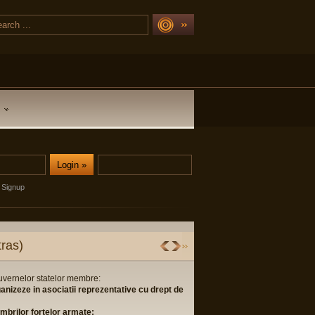
Signup
lor membre:
iatii reprezentative cu drept de
or armate;