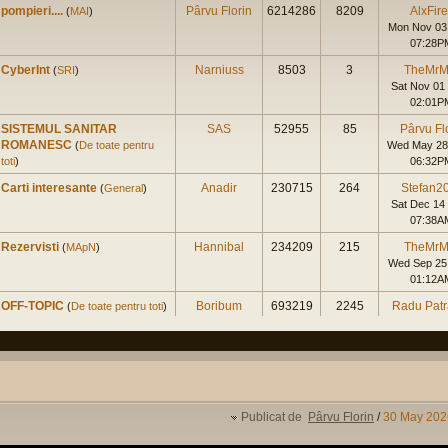
pompieri....
Pârvu Florin
6214286
8209
AlxFir
(
MAI
)
Mon Nov 03
07:28P
CyberInt
Narniuss
8503
3
TheMrM
(
SRI
)
Sat Nov 01
02:01P
SISTEMUL SANITAR
SAS
52955
85
Pârvu Fl
ROMANESC
(
De toate pentru
Wed May 28
toti
)
06:32P
Carti interesante
Anadir
230715
264
Stefan2
(
General
)
Sat Dec 14
07:38A
Rezervisti
Hannibal
234209
215
TheMrM
(
MApN
)
Wed Sep 25
01:12A
OFF-TOPIC
Boribum
693219
2245
Radu Pat
(
De toate pentru toti
)
Sun Sep 15
07:01P
Master Civil la Universitate
augustinpaled
4999
1
spk
Militara
(
Cariera in SNS
)
Tue Jan 23
11:42A
Publicat de
Pârvu Florin
/
30 May 202
Experienta nord-americana
Radu
275710
278
Radu Pat
Patrascu
(
International
)
Tue Dec 19