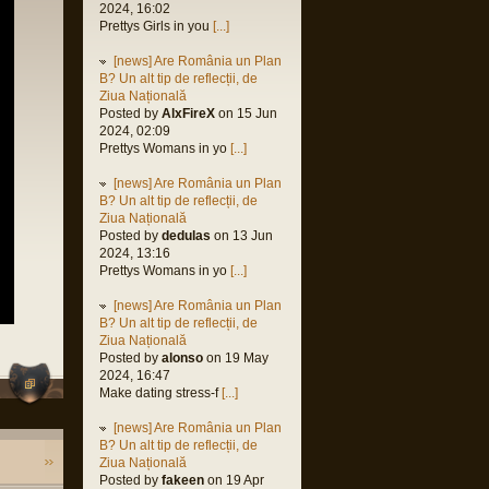
2024, 16:02
M
Prettys Girls in you
[...]
al
 2023,
[news] Are România un Plan
M
B? Un alt tip de reflecții, de
Ziua Națională
orin
Posted by
AlxFireX
on 15 Jun
 2023,
2024, 02:09
M
Prettys Womans in yo
[...]
orin
[news] Are România un Plan
 2023,
B? Un alt tip de reflecții, de
M
Ziua Națională
orin
Posted by
dedulas
on 13 Jun
2023,
2024, 13:16
M
Prettys Womans in yo
[...]
h
[news] Are România un Plan
2023,
B? Un alt tip de reflecții, de
M
Ziua Națională
Posted by
alonso
on 19 May
orin
2024, 16:47
 2022,
Make dating stress-f
[...]
M
us
[news] Are România un Plan
2022,
B? Un alt tip de reflecții, de
M
Ziua Națională
Posted by
fakeen
on 19 Apr