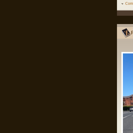
Mă rog, înțeleg că România e o țară
Come
liberă în care oricine, inclusiv prim
ministrul, poate spune orice prostie, dar
dacă Netanyahu ajunge în România și
nu e arestat imediat, nu-mi rămâne
decât să renunț la cetățenia română,
fiindcă o să-mi pierd definitiv încrederea
că țara mea e o țară civilizată care se
opune barbariei.
Pârvu Florin
28 Dec 2024, 15:24
Un domn a scris pe gardul palatului
Cotroceni mesajul: “Trădătorule,
pleacă!” și a fost amendat de
Jandarmerie.
Am rugămintea către oricine citește asta
ca daca are cunoștință că domnul
respectiv a creat un crowdfunding ca
să-și plătească amenda, să fiu informat
ca să contribui la acel fond, eu am
căutat și n am găsit nimic.
Mulțumesc anticipat!
Pârvu Florin
28 May 2024, 21:14
I specifically underlined that starvation
as a method of war and the denial of
humanitarian relief constitute Rome
statute offences. I could not have been
clearer.
As I also repeatedly underlined in my
public statements, those who do not
comply with the law should not complain