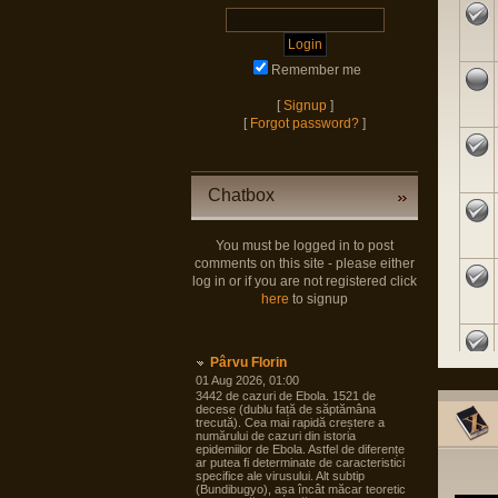
Remember me
[
Signup
]
[
Forgot password?
]
Chatbox
You must be logged in to post
comments on this site - please either
log in or if you are not registered click
here
to signup
Pârvu Florin
01 Aug 2026, 01:00
3442 de cazuri de Ebola. 1521 de
decese (dublu față de săptămâna
trecută). Cea mai rapidă creștere a
numărului de cazuri din istoria
epidemiilor de Ebola. Astfel de diferențe
ar putea fi determinate de caracteristici
specifice ale virusului. Alt subtip
(Bundibugyo), așa încât măcar teoretic