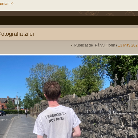
ntarii 0
Fotografia zilei
Publicat de
Pârvu Florin
/
13 May 202