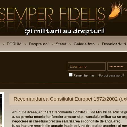
FORUM
Despre noi
Statut
Galeria foto
Download-uri
Remember me
Forgot password?
mandarea Consiliului Europei 1572/2002 (extras)
 De aceea, Adunarea recomanda Comitetului de Ministri sa solicite guvernelor state
ermita membrilor fortelor armate si personalului militar sa se organizeze in asoc
re in chestiuni precum salarizarea si conditiile de angajare;
nlature restrictiile actuale inutile privind dreptul de asociere al membrilor fortel