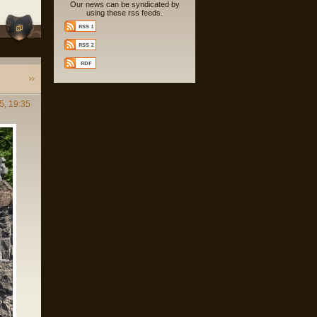
Our news can be syndicated by
using these rss feeds.
5, 19:35