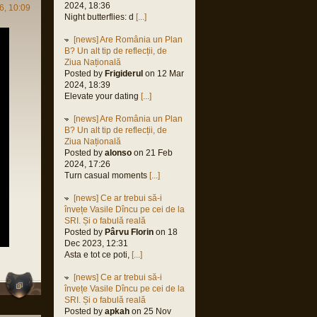
orin
2024, 18:36
6, 10:09
 2022,
Night butterflies: d
[...]
M
[news] Are România un Plan
orin
B? Un alt tip de reflecții, de
2022,
Ziua Națională
M
Posted by
Frigiderul
on 12 Mar
orin
2024, 18:39
 2022,
Elevate your dating
[...]
M
[news] Are România un Plan
orin
B? Un alt tip de reflecții, de
 2021,
Ziua Națională
M
Posted by
alonso
on 21 Feb
2024, 17:26
Turn casual moments
[...]
us
[news] Ce ar trebui să-i
 2021,
învețe Vasile Dîncu pe cei de la
M
SRI. Și o fabulă reală
Posted by
Pârvu Florin
on 18
Dec 2023, 12:31
Asta e tot ce poti,
[...]
e
[news] Ce ar trebui să-i
 2021,
învețe Vasile Dîncu pe cei de la
M
SRI. Și o fabulă reală
orin
Posted by
apkah
on 25 Nov