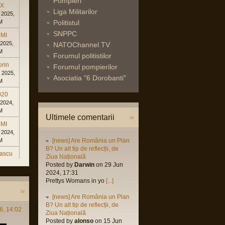
Pompieri
eX
Liga Militarilor
 2025,
M
Politistul
SNPPC
MI
 2025,
NATOChannel TV
M
Forumul politistilor
orin
Forumul pompierilor
 2025,
Asociatia "6 Dorobanti"
M
020
 2024,
M
Ultimele comentarii
MI
 2024,
M
[news] Are România un Plan
B? Un alt tip de reflecții, de
rascu
Ziua Națională
 2024,
Posted by
Darwin
on 29 Jun
M
2024, 17:31
Prettys Womans in yo
[...]
 2024,
[news] Are România un Plan
M
B? Un alt tip de reflecții, de
6, 14:02
rascu
Ziua Națională
Posted by
alonso
on 15 Jun
 2023,