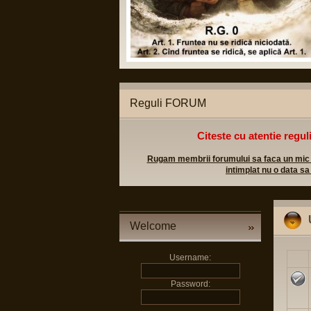
c. sa p
d. sa i
e. sa a
de disp
Reguli FORUM
Citeste cu atentie regul
Rugam membrii forumului sa faca un mic efo
intimplat nu o data sa
Welcome
Username:
Password: