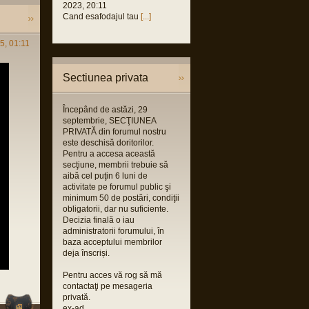
2023, 20:11
 2021,
Cand esafodajul tau
[...]
M
us
5, 01:11
 2021,
M
us
Sectiunea privata
2021,
M
Începând de astăzi, 29
us
septembrie, SECŢIUNEA
2021,
PRIVATĂ din forumul nostru
M
este deschisă doritorilor.
Pentru a accesa această
orin
secţiune, membrii trebuie să
 2021,
aibă cel puţin 6 luni de
M
activitate pe forumul public şi
orin
minimum 50 de postări, condiţii
obligatorii, dar nu suficiente.
 2021,
Decizia finală o iau
M
administratorii forumului, în
baza acceptului membrilor
deja înscriși.
Pentru acces vă rog să mă
contactaţi pe mesageria
privată.
ex-ad