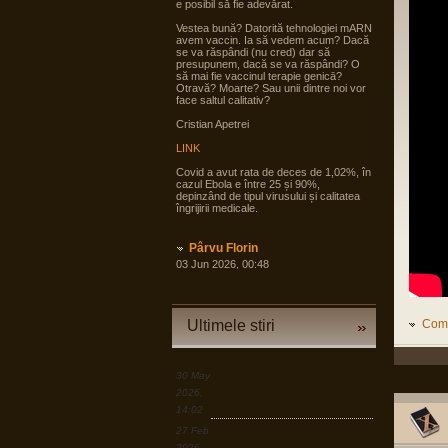
e posibil să fie adevărat.
Vestea bună? Datorită tehnologiei mARN
avem vaccin. Ia să vedem acum? Dacă
se va răspândi (nu cred) dar să
presupunem, dacă se va răspândi? O
să mai fie vaccinul terapie genicā?
Otravă? Moarte? Sau unii dintre noi vor
face saltul calitativ?
Cristian Apetrei
LINK
Covid a avut rata de deces de 1,02%, în
cazul Ebola e între 25 și 90%,
depinzând de tipul virusului și calitatea
îngrijirii medicale.
Pârvu Florin
03 Jun 2026, 00:48
Printre altele, și de asta își bat
occidentalii **** de noi, în timp ce țări mai
puțin potente demografic și în unele
cazuri și economic se pregătesc pentru
Ultimele stiri
Come
tot ce poate fi mai rău și angrenează în
pregăteala asta largi segmente din
societate, noi încă dezbatem cine e
agresorul.
30 May
“Armele sunt importante, dar dacă
2026,
izbucnește războiul cea mai bună
14:02
resursă a Europei sunt oamenii.”
27 Feb
LINK
2026,