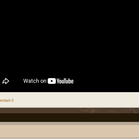
02:45P
Soldat Gradat Profesionist
Sherban
1270842
3106
Hannib
(
MApN
)
Mon Oct 02
02:52P
Politica noastra...
AKM
173121
463
Pârvu Fl
(
Arta
guvernarii
)
Mon Jul 31
08:53P
Filme
8523
158184
413
Pârvu Fl
(
De toate pentru toti
)
Tue May 09
10:59P
Muzica
Chiţac
297584
1211
Pârvu Fl
(
De toate pentru toti
)
Sat Apr 01 
03:12P
Normal
Pârvu Florin
18756
10
apka
(
De toate pentru toti
)
Fri Mar 31 
08:41P
ntarii 0
Invatamantul romanesc
truepride
305670
1035
Pârvu Fl
(
General
)
Wed Jun 22
10:23P
Master SRI - Studii de
augustinpaled
18001
3
Cassi
securitate si analiza
Fri Apr 08 
informatiilor
(
SRI
)
09:57A