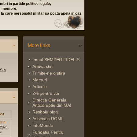
politice legale;
alul militar sa poata apela in caz
More links
Imnul SEMPER FIDELIS
Arhiva stiri
 S-a
Trimite-ne o stire
Marsuri
Articole
2% pentru voi
Directia Generala
Anticoruptie din MAI
Resboiu blog
st
Asociatia ROMIL
orin
InfoMondo
 2026,
Fundatia Pentru
M