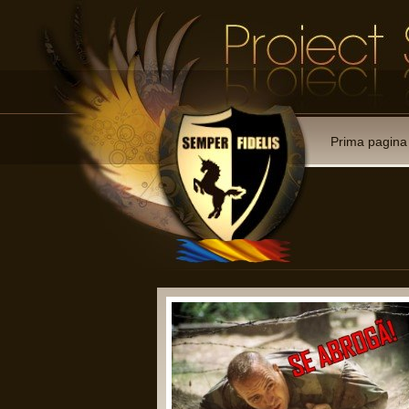
Prima pagina
Reco
Art. 7.
a. sa p
negocie
b. sa i