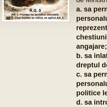
a. sa per
personalu
reprezent
chestiuni
angajare;
b. sa inla
dreptul d
c. sa per
personalu
politice l
d. sa int