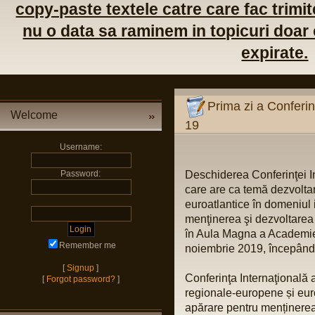
copy-paste textele catre care fac trimite
nu o data sa raminem in topicuri doar c
expirate.
Prima zi a Conferi
Welcome
19
Username:
Password:
Deschiderea Conferinţei 
care are ca temă dezvolta
euroatlantice în domeniul 
menţinerea şi dezvoltarea c
în Aula Magna a Academiei 
Remember me
noiembrie 2019, începând 
[
Signup
]
Conferinţa Internaţională 
[
Forgot password?
]
regionale-europene și euro-
apărare pentru menținerea 