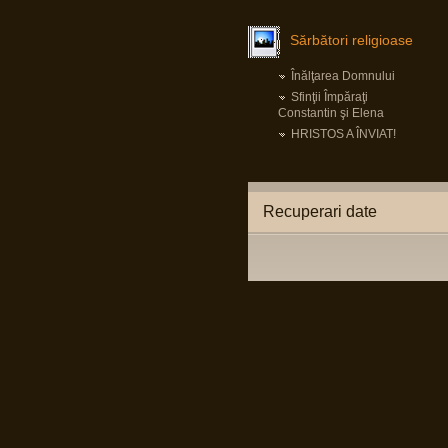
Pârvu Florin
19 May 2025, 18:10
Fii-mea, optimistă: Mi-am recăpătat
Sărbători religioase
încrederea în România!
Eu, pesimist: Cinci milioane de români au
votat un cocalar filorus criptofascist.
Înălţarea Domnului
Fii-mea, realistă: …
Sfinţii Împăraţi
Constantin şi Elena
Pârvu Florin
HRISTOS A ÎNVIAT!
03 May 2025, 21:24
Mergi la vot, nu lăsa diaspora să-ți decidă
viitorul!
😂
Recuperari date
Pârvu Florin
08 Mar 2025, 19:18
The paradox is that 500 million Europeans are
asking 300 million Americans to defend them
against 140 million Russians. We must rely on
ourselves, fully aware of our potential and
with confidence that we are a global power.
Donald Tusk, prim ministru polonez
LINK
Citiți tot articolul, că-i interesant.
Pârvu Florin
14 Feb 2025, 18:16
L-au arestat pe Zisu, băăă!!!😂
Io credeam că-i mort de cel puțin zece ani,
dat fiind de cât timp știu că e general!😂