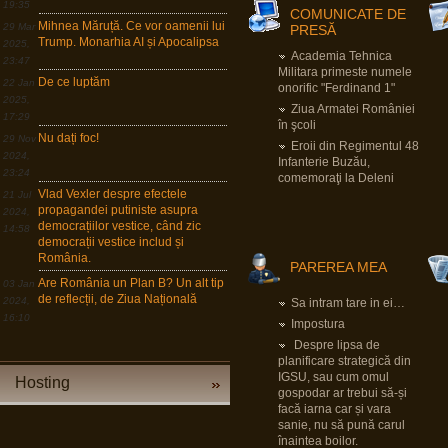
19:35
COMUNICATE DE
Mihnea Măruță. Ce vor oamenii lui
29 Mar
PRESĂ
Pârvu Florin
Trump. Monarhia AI și Apocalipsa
2025,
05 Sep 2025, 20:02
Academia Tehnica
23:47
It's not enough to be up to date, you have to
Militara primeste numele
be up to tomorrow.
De ce luptăm
22 Jan
onorific "Ferdinand 1"
2025,
Nu e suficient să fii la curent cu ce se
Ziua Armatei României
întâmplă azi, trebuie să fii la curent cu ce se
17:29
în şcoli
va întâmpla mâine.
Nu dați foc!
29 Nov
Eroii din Regimentul 48
David Ben Gurion, fost prim ministru israelian
2024,
Infanterie Buzău,
23:24
comemoraţi la Deleni
Pârvu Florin
Vlad Vexler despre efectele
21 Jul
28 Aug 2025, 01:17
propagandei putiniste asupra
2024,
În Marea Britanie ura rasială, religioasă,
democrațiilor vestice, când zic
14:58
legată de orientarea sexuală sau de
democrații vestice includ și
dizabilitate e circumstanță agravantă care
conduce la dublarea minimului și maximului
România.
PAREREA MEA
pedepsei pentru infracțiuni astfel motivate.
Poate e cazul ca și societatea românească
Are România un Plan B? Un alt tip
03 Jan
să înceapă să se gândească la asta.
de reflecții, de Ziua Națională
2024,
Sa intram tare in ei…
Zic și eu, mnah…
16:10
Impostura
Pârvu Florin
Despre lipsa de
29 Jul 2025, 20:20
planificare strategică din
Să lămurim și de ce congresul SUA e în
IGSU, sau cum omul
Hosting
buzunarul de la piept al oricărui guvern
gospodar ar trebui să-și
israelian:
facă iarna car și vara
LINK
sanie, nu să pună carul
înaintea boilor.