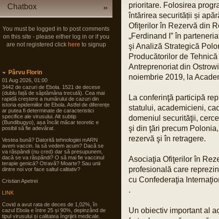
prioritare. Folosirea prog
Chatbox
întărirea securității și ap
Ofiţerilor în Rezervă din
You must be logged in to post comments
„Ferdinand I” în parteneri
on this site - please either log in or if you
are not registered click
here
to signup
şi Analiză Strategică Pol
Producătorilor de Tehnică M
Antreprenoriat din Ostrow
Pârvu Florin
noiembrie 2019, la Academ
01 Aug 2026, 01:00
3442 de cazuri de Ebola. 1521 de decese
(dublu față de săptămâna trecută). Cea mai
La conferinţă participă repr
rapidă creștere a numărului de cazuri din
istoria epidemiilor de Ebola. Astfel de diferențe
statului, academicieni, cad
ar putea fi determinate de caracteristici
specifice ale virusului. Alt subtip
domeniul securităţii, cerc
(Bundibugyo), așa încât măcar teoretic e
şi din ţări precum Polonia,
posibil să fie adevărat.
rezervă şi în retragere.
Vestea bună? Datorită tehnologiei mARN
avem vaccin. Ia să vedem acum? Dacă se
va răspândi (nu cred) dar să presupunem,
dacă se va răspândi? O să mai fie vaccinul
Asociaţia Ofiţerilor în Re
terapie genicā? Otravă? Moarte? Sau unii
profesională care reprezintă
dintre noi vor face saltul calitativ?
cu Confederaţia Internaţi
Cristian Apetrei
.
LINK
Covid a avut rata de deces de 1,02%, în
Un obiectiv important al ac
cazul Ebola e între 25 și 90%, depinzând de
tipul virusului și calitatea îngrijirii medicale.