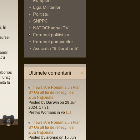
Pompieri
Liga Militarilor
Politistul
SNPPC
. În
NATOChannel TV
Forumul politistilor
sursei
Forumul pompierilor
Asociatia "6 Dorobanti"
andri,
atru
laborios
Ultimele comentarii
funcții,
mită la
[news] Are România un Plan
B? Un alt tip de reflecții, de
Ziua Națională
Posted by
Darwin
on 29 Jun
2024, 17:31
Prettys Womans in yo
[...]
[news] Are România un Plan
B? Un alt tip de reflecții, de
Ziua Națională
Posted by
alonso
on 15 Jun