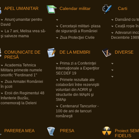
APEL UMANITAR
Calendar militar
Carti
Anunţ umanitar pentru
Dansând cu ter
David
Cercetașii militari- plasa
Ceață roșie î
La 7 ani, Melisa vrea să-
de siguranță a României
Adevaruri inc
şi salveze mama
Ziua Protecţiei Civile
Decembrie 198
COMUNICATE DE
DE LA MEMBRI
DIVERSE
PRESĂ
Prima zi a Conferinţei
Academia Tehnica
Internaţionale a Experţilor
Militara primeste numele
SECDEF 19
onorific "Ferdinand 1"
Primele rezultate ale
Ziua Armatei României
colaborării între rezerviştii
în şcoli
voluntari din AORR şi
Eroii din Regimentul 48
structurile din MApN şi
Infanterie Buzău,
SMAp
comemoraţi la Deleni
Centenarul Tancurilor -
100 de ani de tancuri
româneşti
PAREREA MEA
PRESA
Proiect SE
FIDELIS