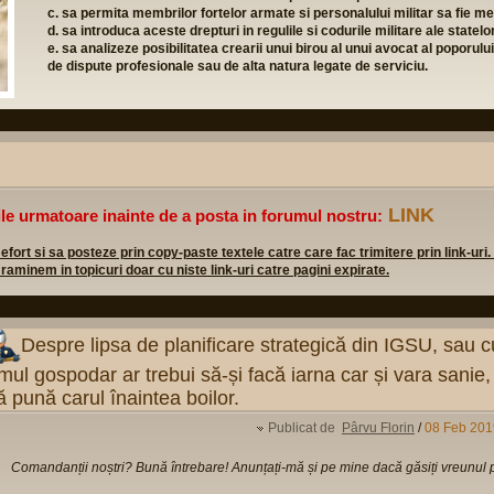
Formular inscriere
(click download) - completati-l, semnat
noastra de email
telefon: 0745 11 95 00 (Francisc Toba - coordonator princ
email:
-email-
Cont bancar: Banca Raiffeisen, Sucursala Brancovea
LINK
ile urmatoare inainte de a posta in forumul nostru:
rt si sa posteze prin copy-paste textele catre care fac trimitere prin link-uri.
 raminem in topicuri doar cu niste link-uri catre pagini expirate.
Despre lipsa de planificare strategică din IGSU, sau 
mul gospodar ar trebui să-și facă iarna car și vara sanie,
ă pună carul înaintea boilor.
Publicat de
Pârvu Florin
/
08 Feb 201
Comandanții noștri? Bună întrebare! Anunțați-mă și pe mine dacă găsiți vreunul pe