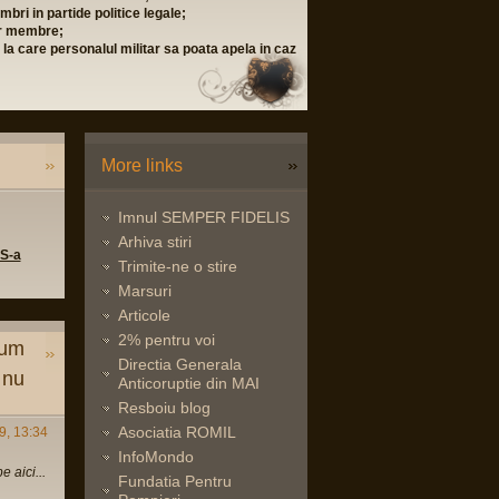
i-l si trimiteti-l scanat prin posta sau pe adresa
ipal), 0726 86 88 88 (relatii publice)
nu, RO60 RZBR 0000 0600 0822 0451
More links
Imnul SEMPER FIDELIS
Arhiva stiri
 S-a
Trimite-ne o stire
Marsuri
Articole
2% pentru voi
cum
Directia Generala
 nu
Anticoruptie din MAI
Resboiu blog
Asociatia ROMIL
9, 13:34
InfoMondo
 aici...
Fundatia Pentru