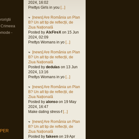
2024, 16:02
Prettys Girls in you
[...]
[news] Are România un Plan
oriştii
B? Un alt tip de reflecții, de
n Crimeea
Ziua Națională
Posted by
AlxFireX
on 15 Jun
omode -
2024, 02:09
9
Prettys Womans in yo
[...]
[news] Are România un Plan
B? Un alt tip de reflecții, de
Ziua Națională
Posted by
dedulas
on 13 Jun
2024, 13:16
Prettys Womans in yo
[...]
[news] Are România un Plan
B? Un alt tip de reflecții, de
Ziua Națională
Posted by
alonso
on 19 May
2024, 16:47
Make dating stress-f
[...]
[news] Are România un Plan
B? Un alt tip de reflecții, de
MPER
Ziua Națională
Posted by
fakeen
on 19 Apr