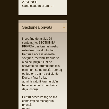
2023, 20:11
Cand esafodajul tau
[...]
Sectiunea privata
Începând de astăzi, 29
septembrie, SECŢIUNEA
PRIVATĂ din forumul nostru
este deschisă doritorilor.
Pentru a accesa această
secţiune, membrii trebuie să
aibă cel puţin 6 luni de
activitate pe forumul public şi
minimum 50 de postări, condiţii
obligatorii, dar nu suficiente.
Decizia finală o iau
administratorii forumului, în
baza acceptului membrilor
deja înscriși.
Pentru acces vă rog să mă
contactaţi pe mesageria
privată.
ex-ad