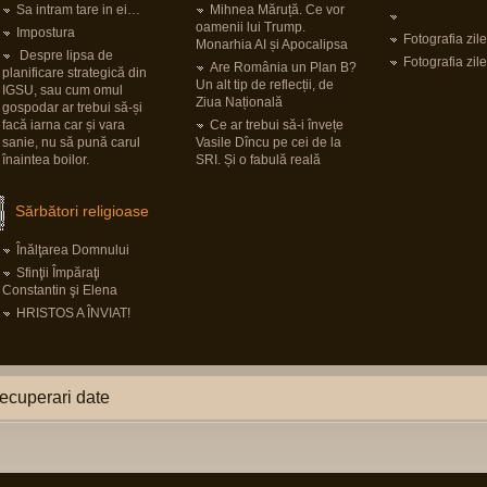
Sa intram tare in ei…
Mihnea Măruță. Ce vor
oamenii lui Trump.
Impostura
Fotografia zile
Monarhia AI și Apocalipsa
Despre lipsa de
Fotografia zile
Are România un Plan B?
planificare strategică din
Un alt tip de reflecții, de
IGSU, sau cum omul
Ziua Națională
gospodar ar trebui să-și
facă iarna car și vara
Ce ar trebui să-i învețe
sanie, nu să pună carul
Vasile Dîncu pe cei de la
înaintea boilor.
SRI. Și o fabulă reală
Sărbători religioase
Înălţarea Domnului
Sfinţii Împăraţi
Constantin şi Elena
HRISTOS A ÎNVIAT!
ecuperari date