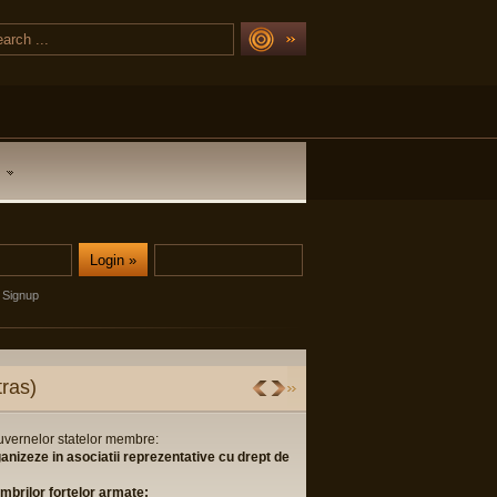
Signup
lor si fundatiilor: Nr. 42 din 14.07.2006
a: Nr. 21786556 din 23.05.2007