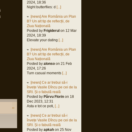
2024, 18:36
Night butterflies: d
[...]
i
[news] Are România un Plan
i
B? Un alt tip de reflecții, de
Ziua Națională
Posted by
Frigiderul
on 12 Mar
2024, 18:39
Elevate your dating
[...]
[news] Are România un Plan
B? Un alt tip de reflecții, de
Ziua Națională
Posted by
alonso
on 21 Feb
2024, 17:26
Turn casual moments
[...]
[news] Ce ar trebui să-i
învețe Vasile Dîncu pe cei de la
SRI. Și o fabulă reală
Posted by
Pârvu Florin
on 18
Dec 2023, 12:31
Asta e tot ce poti,
[...]
[news] Ce ar trebui să-i
învețe Vasile Dîncu pe cei de la
SRI. Și o fabulă reală
Posted by
apkah
on 25 Nov