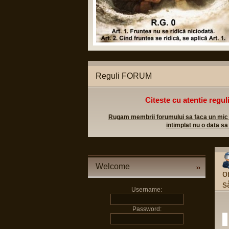
litice legale;
lul militar sa poata apela in caz
Reguli FORUM
Citeste cu atentie regul
Rugam membrii forumului sa faca un mic efo
intimplat nu o data sa
Welcome
o
s
Username:
Password: