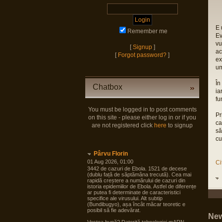
E 
Remember me
Ev
vu
[
Signup
]
ac
[
Forgot password?
]
ex
um
În
Chatbox
ia
fu
You must be logged in to post comments
Pr
on this site - please either log in or if you
ca
are not registered click
here
to signup
să
cu
Pârvu Florin
01 Aug 2026, 01:00
Ci
3442 de cazuri de Ebola. 1521 de decese
(dublu față de săptămâna trecută). Cea mai
rapidă creștere a numărului de cazuri din
istoria epidemiilor de Ebola. Astfel de diferențe
ar putea fi determinate de caracteristici
specifice ale virusului. Alt subtip
(Bundibugyo), așa încât măcar teoretic e
posibil să fie adevărat.
New