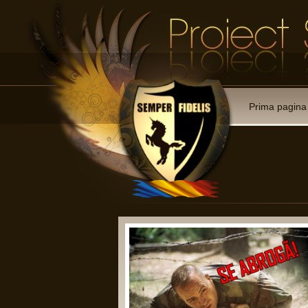
Prima pagina
r membre:
atii reprezentative cu drept de
 armate;