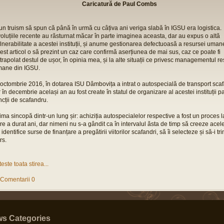
Caricatură de Paul Combs
un truism să spun că până în urmă cu câțiva ani veriga slabă în IGSU era logistica.
oluțiile recente au răsturnat măcar în parte imaginea aceasta, dar au expus o altă
lnerabilitate a acestei instituții, și anume gestionarea defectuoasă a resursei umane
est articol o să prezint un caz care confirmă aserțiunea de mai sus, caz ce poate fi
trapolat destul de ușor, în opinia mea, și la alte situații ce privesc managementul re
ane din IGSU.
 octombrie 2016, în dotarea ISU Dâmbovița a intrat o autospecială de transport scaf
r în decembrie același an au fost create în statul de organizare al acestei instituții p
ncții de scafandru.
ima sincopă dintr-un lung șir: achiziția autospecialelor respective a fost un proces 
re a durat ani, dar nimeni nu s-a gândit ca în intervalul ăsta de timp să creeze acele 
 identifice surse de finanțare a pregătirii viitorilor scafandri, să îi selecteze și să-i tri
rs.
teste toata stirea...
Comentarii 0
s Categories