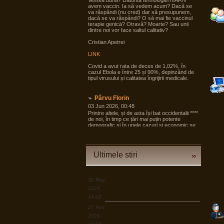
Vestea bună? Datorită tehnologiei mARN
avem vaccin. Ia să vedem acum? Dacă se
va răspândi (nu cred) dar să presupunem,
dacă se va răspândi? O să mai fie vaccinul
terapie genicā? Otravă? Moarte? Sau unii
dintre noi vor face saltul calitativ?
Cristian Apetrei
LINK
Covid a avut rata de deces de 1,02%, în
cazul Ebola e între 25 și 90%, depinzând de
tipul virusului și calitatea îngrijirii medicale.
Pârvu Florin
03 Jun 2026, 00:48
Printre altele, și de asta își bat occidentalii ****
de noi, în timp ce țări mai puțin potente
demografic și în unele cazuri și economic se
pregătesc pentru tot ce poate fi mai rău și
angrenează în pregăteala asta largi segmente
din societate, noi încă dezbatem cine e
agresorul.
Ultimele stiri
“Armele sunt importante, dar dacă izbucnește
războiul cea mai bună resursă a Europei sunt
oamenii.”
30 May
LINK
2026,
14:02
Pârvu Florin
27 Feb
19 Mar 2026, 00:50
2026,
Down to Earth: The Astronaut’s Perspective