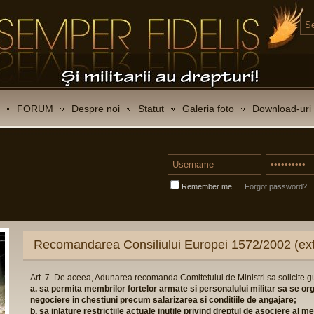
FORUM
Despre noi
Statut
Galeria foto
Download-uri
Remember me
Forgot password?
CONTACT
Certificat de inscriere in Registrul asociatii
Certificat de inregistrare fiscal
STATUTUL ASOCIATIEI
(click vizualizare)