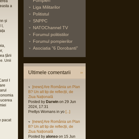
Pompieri
ierea
ceasta a
Liga Militarilor
Politistul
SNPPC
mn și
 I,
NATOChannel TV
ața
Forumul politistilor
Forumul pompierilor
bia,
Asociatia "6 Dorobanti"
r,
ea țării
e. Unii
Ultimele comentarii
arol I
lare
[news] Are România un Plan
narul
B? Un alt tip de reflecții, de
economia
Ziua Națională
nducerea
Posted by
Darwin
on 29 Jun
miei
2024, 17:31
Prettys Womans in yo
[...]
e pacat
[news] Are România un Plan
B? Un alt tip de reflecții, de
Ziua Națională
Posted by
alonso
on 15 Jun