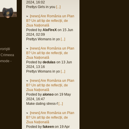
2024, 16:02
Prettys Girls in you
[...]
[news] Are România un Plan
B? Un alt tip de reflecții, de
Ziua Națională
Posted by
AlxFireX
on 15 Jun
2024, 02:09
Prettys Womans in yo
[...]
[news] Are România un Plan
oriştii
B? Un alt tip de reflecții, de
n Crimeea
Ziua Națională
omode -
Posted by
dedulas
on 13 Jun
9
2024, 13:16
Prettys Womans in yo
[...]
[news] Are România un Plan
B? Un alt tip de reflecții, de
Ziua Națională
Posted by
alonso
on 19 May
2024, 16:47
Make dating stress-f
[...]
[news] Are România un Plan
B? Un alt tip de reflecții, de
Ziua Națională
Posted by
fakeen
on 19 Apr