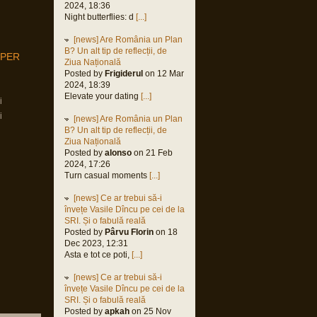
2024, 18:36
Night butterflies: d
[...]
[news] Are România un Plan
B? Un alt tip de reflecții, de
MPER
Ziua Națională
Posted by
Frigiderul
on 12 Mar
2024, 18:39
Elevate your dating
[...]
i
i
[news] Are România un Plan
B? Un alt tip de reflecții, de
Ziua Națională
Posted by
alonso
on 21 Feb
2024, 17:26
Turn casual moments
[...]
[news] Ce ar trebui să-i
învețe Vasile Dîncu pe cei de la
SRI. Și o fabulă reală
Posted by
Pârvu Florin
on 18
Dec 2023, 12:31
Asta e tot ce poti,
[...]
[news] Ce ar trebui să-i
învețe Vasile Dîncu pe cei de la
SRI. Și o fabulă reală
Posted by
apkah
on 25 Nov