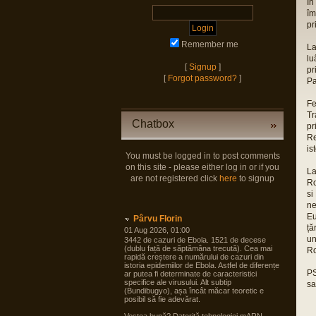
În
îm
pr
Remember me
La
lu
[
Signup
]
pr
[
Forgot password?
]
Pa
Fe
Tr
Chatbox
pr
Re
is
You must be logged in to post comments
on this site - please either log in or if you
La
are not registered click
here
to signup
Ro
si
ne
Eu
Pârvu Florin
ță
01 Aug 2026, 01:00
un
3442 de cazuri de Ebola. 1521 de decese
(dublu față de săptămâna trecută). Cea mai
Ro
rapidă creștere a numărului de cazuri din
istoria epidemiilor de Ebola. Astfel de diferențe
PS
ar putea fi determinate de caracteristici
specifice ale virusului. Alt subtip
sa
(Bundibugyo), așa încât măcar teoretic e
posibil să fie adevărat.