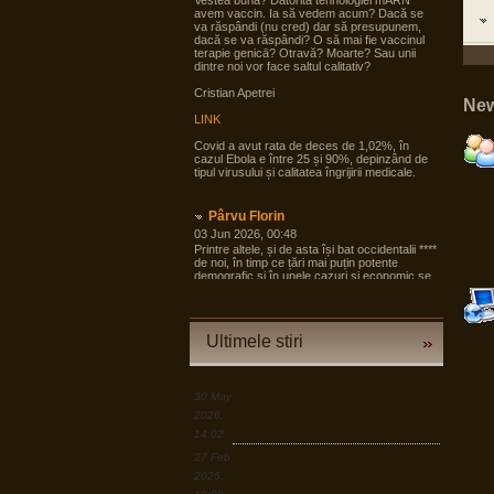
Vestea bună? Datorită tehnologiei mARN
avem vaccin. Ia să vedem acum? Dacă se
va răspândi (nu cred) dar să presupunem,
dacă se va răspândi? O să mai fie vaccinul
terapie genicā? Otravă? Moarte? Sau unii
dintre noi vor face saltul calitativ?
Cristian Apetrei
New
LINK
Covid a avut rata de deces de 1,02%, în
cazul Ebola e între 25 și 90%, depinzând de
tipul virusului și calitatea îngrijirii medicale.
Pârvu Florin
03 Jun 2026, 00:48
Printre altele, și de asta își bat occidentalii ****
de noi, în timp ce țări mai puțin potente
demografic și în unele cazuri și economic se
pregătesc pentru tot ce poate fi mai rău și
angrenează în pregăteala asta largi segmente
din societate, noi încă dezbatem cine e
agresorul.
Ultimele stiri
“Armele sunt importante, dar dacă izbucnește
războiul cea mai bună resursă a Europei sunt
oamenii.”
30 May
LINK
2026,
14:02
Pârvu Florin
27 Feb
19 Mar 2026, 00:50
2026,
Down to Earth: The Astronaut’s Perspective