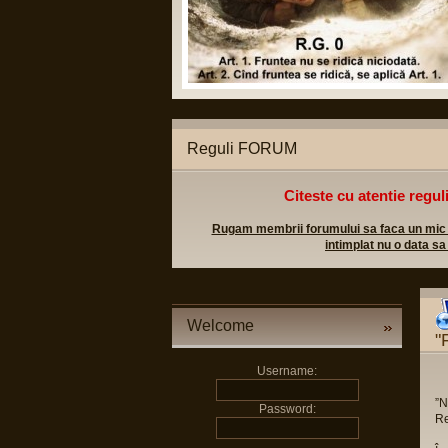
Reguli FORUM
Citeste cu atentie regul
Rugam membrii forumului sa faca un mic efo
intimplat nu o data sa
Welcome
"
Username:
”N
Password:
Re