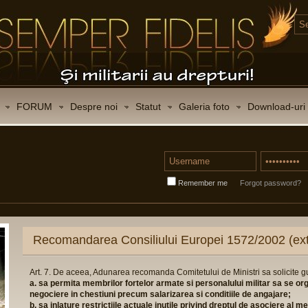
FORUM
Despre noi
Statut
Galeria foto
Download-uri
Remember me
Forgot password?
Recomandarea Consiliului Europei 1572/2002 (ext
Art. 7. De aceea, Adunarea recomanda Comitetului de Ministri sa solicite 
a. sa permita membrilor fortelor armate si personalului militar sa se or
negociere in chestiuni precum salarizarea si conditiile de angajare;
b. sa inlature restrictiile actuale inutile privind dreptul de asociere al 