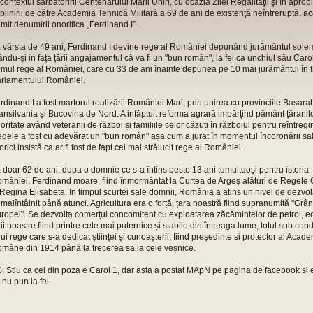
 contextul sărbătoririi Centenarului Marii Uniri, cu ocazia Zilei Regalităţii şi în aprop
plinirii de către Academia Tehnică Militară a 69 de ani de existenţă neîntreruptă, a
imit denumirii onorifica „Ferdinand I”.
 vârsta de 49 ani, Ferdinand I devine rege al României depunând jurământul sole
ându-și in fața țării angajamentul că va fi un "bun român", la fel ca unchiul său Carol
imul rege al României, care cu 33 de ani înainte depunea pe 10 mai jurământul în f
rlamentului României.
rdinand I a fost martorul realizării României Mari, prin unirea cu provinciile Basara
ansilvania și Bucovina de Nord. A infăptuit reforma agrară impărțind pământ țăranilo
ioritate având veteranii de război și familiile celor căzuți în războiul pentru reîntregir
gele a fost cu adevărat un "bun român" așa cum a jurat în momentul încoronării sal
torici insistă ca ar fi fost de fapt cel mai strălucit rege al României.
 doar 62 de ani, dupa o domnie ce s-a întins peste 13 ani tumultuoși pentru istoria
mâniei, Ferdinand moare, fiind înmormântat la Curtea de Argeș alături de Regele C
 Regina Elisabeta. In timpul scurtei sale domnii, România a atins un nivel de dezvo
maiîntâlnit până atunci. Agricultura era o forță, țara noastră fiind supranumită "Grâ
ropei". Se dezvolta comerțul concomitent cu exploatarea zăcămintelor de petrol, 
rii noastre fiind printre cele mai puternice și stabile din întreaga lume, totul sub co
ui rege care s-a dedicat științei și cunoașterii, fiind președinte si protector al Acade
mâne din 1914 până la trecerea sa la cele veșnice.
: Stiu ca cel din poza e Carol 1, dar asta a postat MApN pe pagina de facebook si 
 nu pun la fel.