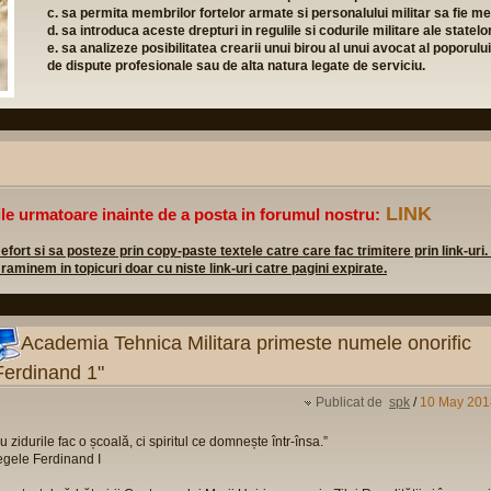
c. sa permita membrilor fortelor armate si personalului militar sa fie mem
d. sa introduca aceste drepturi in regulile si codurile militare ale state
e. sa analizeze posibilitatea crearii unui birou al unui avocat al poporulu
de dispute profesionale sau de alta natura legate de serviciu.
LINK
ile urmatoare inainte de a posta in forumul nostru:
rt si sa posteze prin copy-paste textele catre care fac trimitere prin link-uri.
 raminem in topicuri doar cu niste link-uri catre pagini expirate.
Academia Tehnica Militara primeste numele onorific
Ferdinand 1"
Publicat de
spk
/
10 May 201
u zidurile fac o școală, ci spiritul ce domnește într-însa.”
gele Ferdinand I