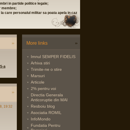
bri in partide politice legale;
lor membre;
i la care personalul militar sa poata apela in caz
More links
Imnul SEMPER FIDELIS
Arhiva stiri
 S-a
Trimite-ne o stire
Marsuri
Articole
2% pentru voi
Directia Generala
Anticoruptie din MAI
Resboiu blog
8, 19:32
Asociatia ROMIL
InfoMondo
Fundatia Pentru