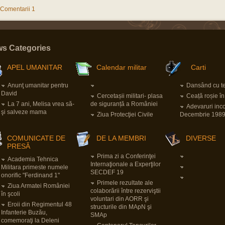
Comentarii 1
s Categories
APEL UMANITAR
Calendar militar
Carti
Anunţ umanitar pentru
Dansând cu ter
David
Cercetașii militari- plasa
Ceață roșie î
La 7 ani, Melisa vrea să-
de siguranță a României
Adevaruri inc
şi salveze mama
Ziua Protecţiei Civile
Decembrie 198
COMUNICATE DE
DE LA MEMBRI
DIVERSE
PRESĂ
Prima zi a Conferinţei
Academia Tehnica
Internaţionale a Experţilor
Militara primeste numele
SECDEF 19
onorific "Ferdinand 1"
Primele rezultate ale
Ziua Armatei României
colaborării între rezerviştii
în şcoli
voluntari din AORR şi
Eroii din Regimentul 48
structurile din MApN şi
Infanterie Buzău,
SMAp
comemoraţi la Deleni