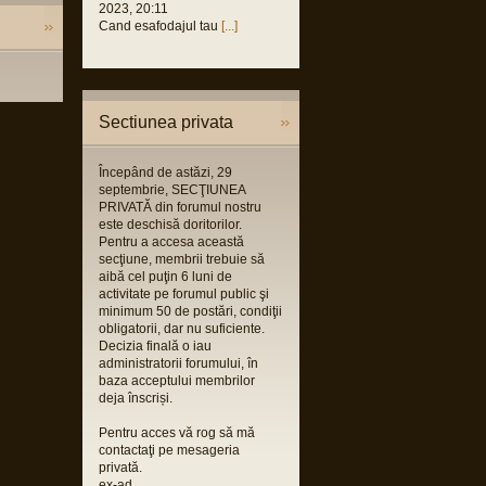
2023, 20:11
Cand esafodajul tau
[...]
Sectiunea privata
Începând de astăzi, 29
septembrie, SECŢIUNEA
PRIVATĂ din forumul nostru
este deschisă doritorilor.
Pentru a accesa această
secţiune, membrii trebuie să
aibă cel puţin 6 luni de
activitate pe forumul public şi
minimum 50 de postări, condiţii
obligatorii, dar nu suficiente.
Decizia finală o iau
administratorii forumului, în
baza acceptului membrilor
deja înscriși.
Pentru acces vă rog să mă
contactaţi pe mesageria
privată.
ex-ad