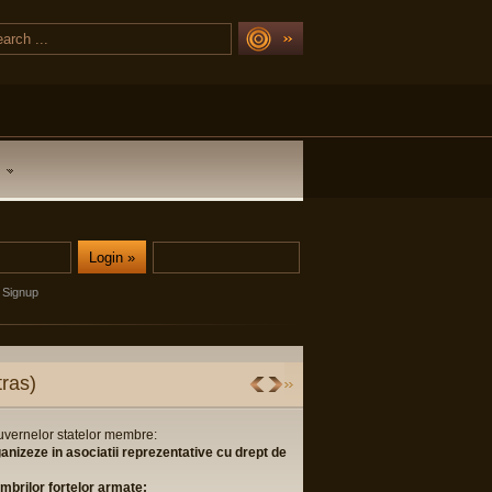
Signup
ras)
guvernelor statelor membre:
ganizeze in asociatii reprezentative cu drept de
membrilor fortelor armate;