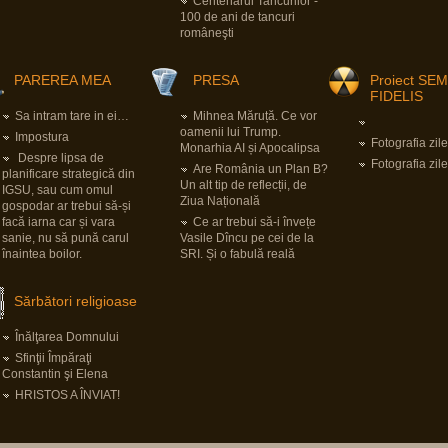
Centenarul Tancurilor -
100 de ani de tancuri
româneşti
PAREREA MEA
PRESA
Proiect SE
FIDELIS
Sa intram tare in ei…
Mihnea Măruță. Ce vor
oamenii lui Trump.
Impostura
Fotografia zile
Monarhia AI și Apocalipsa
Despre lipsa de
Fotografia zile
Are România un Plan B?
planificare strategică din
Un alt tip de reflecții, de
IGSU, sau cum omul
Ziua Națională
gospodar ar trebui să-și
facă iarna car și vara
Ce ar trebui să-i învețe
sanie, nu să pună carul
Vasile Dîncu pe cei de la
înaintea boilor.
SRI. Și o fabulă reală
Sărbători religioase
Înălţarea Domnului
Sfinţii Împăraţi
Constantin şi Elena
HRISTOS A ÎNVIAT!