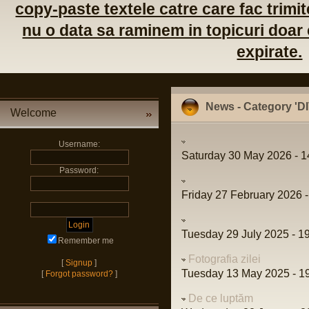
copy-paste textele catre care fac trimite
nu o data sa raminem in topicuri doar c
expirate.
News - Category '
Welcome
Username:
Saturday 30 May 2026 - 1
Password:
Friday 27 February 2026 -
Tuesday 29 July 2025 - 1
Remember me
Fotografia zilei
[
Signup
]
Tuesday 13 May 2025 - 1
[
Forgot password?
]
De ce luptăm