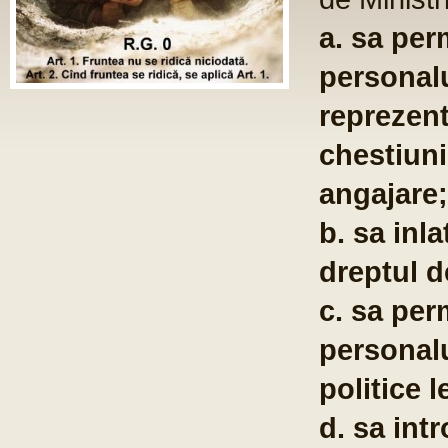
a. sa per
personalu
reprezent
chestiuni
angajare;
b. sa inla
dreptul d
c. sa per
personalu
politice l
d. sa int