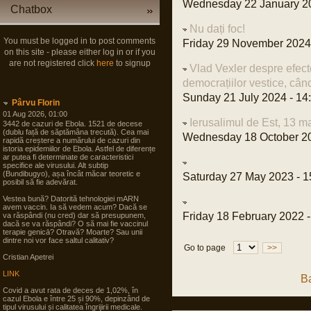
Wednesday 22 January 20
Chatbox
Nu dați foc!
You must be logged in to post comments
Friday 29 November 2024 
on this site - please either log in or if you
are not registered click
here
to signup
Vlad Vexler despre efect
democrațiilor vestice, cân
Sunday 21 July 2024 - 14
Pârvu Florin
01 Aug 2026, 01:00
Ierusalimul de Est, 13 m
3442 de cazuri de Ebola. 1521 de decese
(dublu față de săptămâna trecută). Cea mai
Wednesday 18 October 20
rapidă creștere a numărului de cazuri din
istoria epidemiilor de Ebola. Astfel de diferențe
ar putea fi determinate de caracteristici
specifice ale virusului. Alt subtip
(Bundibugyo), așa încât măcar teoretic e
Saturday 27 May 2023 - 1
posibil să fie adevărat.
Vestea bună? Datorită tehnologiei mARN
avem vaccin. Ia să vedem acum? Dacă se
Friday 18 February 2022 -
va răspândi (nu cred) dar să presupunem,
dacă se va răspândi? O să mai fie vaccinul
terapie genicā? Otravă? Moarte? Sau unii
dintre noi vor face saltul calitativ?
Go to page
>>
Cristian Apetrei
LINK
B
Covid a avut rata de deces de 1,02%, în
cazul Ebola e între 25 și 90%, depinzând de
tipul virusului și calitatea îngrijirii medicale.