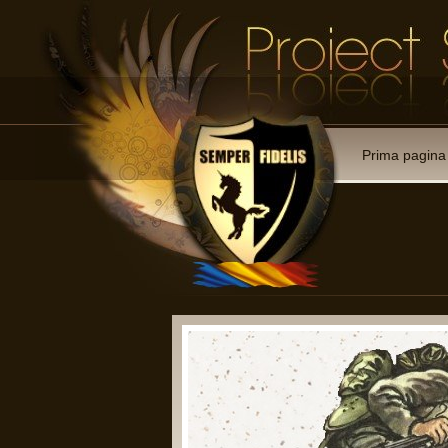
Prima pagina
 membre:
ii reprezentative cu drept de
rmate;