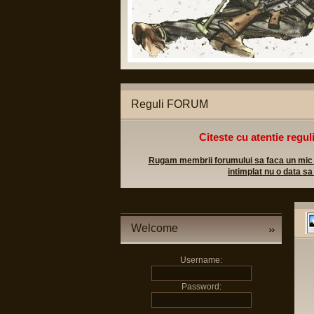
tice legale;
l militar sa poata apela in caz
Reguli FORUM
Citeste cu atentie regul
Rugam membrii forumului sa faca un mic efo
intimplat nu o data sa
Welcome
Username:
Password: