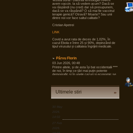
Vestea bună? Datorită tehnologiei mARN
avem vaccin. Ia să vedem acum? Dacă se
va răspândi (nu cred) dar să presupunem,
dacă se va răspândi? O să mai fie vaccinul
terapie genicā? Otravă? Moarte? Sau unii
dintre noi vor face saltul calitativ?
Cristian Apetrei
LINK
Covid a avut rata de deces de 1,02%, în
cazul Ebola e între 25 și 90%, depinzând de
tipul virusului și calitatea îngrijirii medicale.
Pârvu Florin
03 Jun 2026, 00:48
Printre altele, și de asta își bat occidentalii ****
de noi, în timp ce țări mai puțin potente
demografic și în unele cazuri și economic se
pregătesc pentru tot ce poate fi mai rău și
angrenează în pregăteala asta largi segmente
din societate, noi încă dezbatem cine e
agresorul.
Ultimele stiri
“Armele sunt importante, dar dacă izbucnește
războiul cea mai bună resursă a Europei sunt
oamenii.”
30 May
LINK
2026,
14:02
Pârvu Florin
27 Feb
19 Mar 2026, 00:50
2026,
Down to Earth: The Astronaut’s Perspective