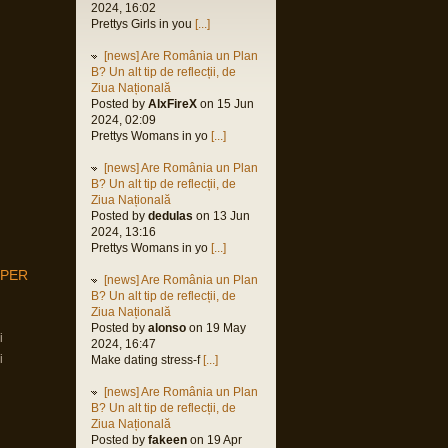
2024, 16:02
Prettys Girls in you
[...]
[news] Are România un Plan
B? Un alt tip de reflecții, de
Ziua Națională
Posted by
AlxFireX
on 15 Jun
2024, 02:09
Prettys Womans in yo
[...]
[news] Are România un Plan
B? Un alt tip de reflecții, de
Ziua Națională
Posted by
dedulas
on 13 Jun
2024, 13:16
Prettys Womans in yo
[...]
MPER
[news] Are România un Plan
B? Un alt tip de reflecții, de
Ziua Națională
Posted by
alonso
on 19 May
i
2024, 16:47
i
Make dating stress-f
[...]
[news] Are România un Plan
B? Un alt tip de reflecții, de
Ziua Națională
Posted by
fakeen
on 19 Apr