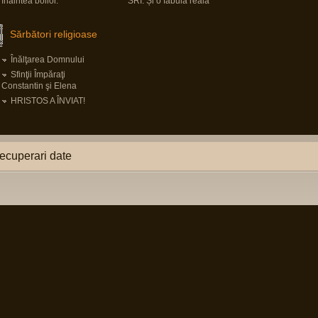
înaintea boilor.
SRI. Și o fabulă reală
Sărbători religioase
Înălţarea Domnului
Sfinţii Împăraţi
Constantin şi Elena
HRISTOS A ÎNVIAT!
ecuperari date