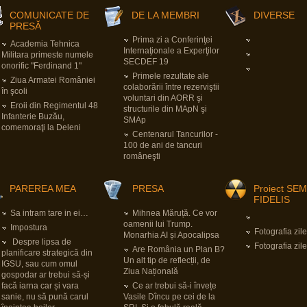
COMUNICATE DE
DE LA MEMBRI
DIVERSE
PRESĂ
Prima zi a Conferinţei
Academia Tehnica
Internaţionale a Experţilor
Militara primeste numele
SECDEF 19
onorific "Ferdinand 1"
Primele rezultate ale
Ziua Armatei României
colaborării între rezerviştii
în şcoli
voluntari din AORR şi
Eroii din Regimentul 48
structurile din MApN şi
Infanterie Buzău,
SMAp
comemoraţi la Deleni
Centenarul Tancurilor -
100 de ani de tancuri
româneşti
PAREREA MEA
PRESA
Proiect SE
FIDELIS
Sa intram tare in ei…
Mihnea Măruță. Ce vor
oamenii lui Trump.
Impostura
Fotografia zile
Monarhia AI și Apocalipsa
Despre lipsa de
Fotografia zile
Are România un Plan B?
planificare strategică din
Un alt tip de reflecții, de
IGSU, sau cum omul
Ziua Națională
gospodar ar trebui să-și
facă iarna car și vara
Ce ar trebui să-i învețe
sanie, nu să pună carul
Vasile Dîncu pe cei de la