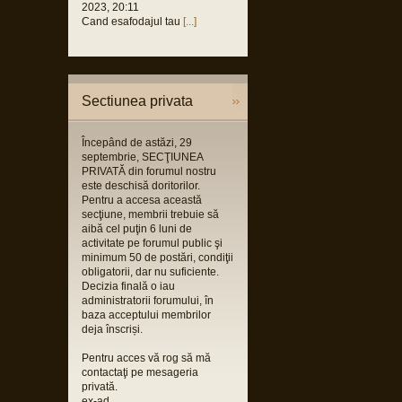
2023, 20:11
Cand esafodajul tau
[...]
Sectiunea privata
Începând de astăzi, 29
septembrie, SECŢIUNEA
PRIVATĂ din forumul nostru
este deschisă doritorilor.
Pentru a accesa această
secţiune, membrii trebuie să
aibă cel puţin 6 luni de
activitate pe forumul public şi
minimum 50 de postări, condiţii
obligatorii, dar nu suficiente.
Decizia finală o iau
administratorii forumului, în
baza acceptului membrilor
deja înscriși.
Pentru acces vă rog să mă
contactaţi pe mesageria
privată.
ex-ad