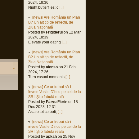
2024, 18:36
Night butterflies: d
[...]
[news] Are România un Plan
B? Un alt tip de reflecții, de
Ziua Națională
Posted by
Frigiderul
on 12 Mar
2024, 18:39
Elevate your dating
[...]
[news] Are România un Plan
B? Un alt tip de reflecții, de
Ziua Națională
Posted by
alonso
on 21 Feb
2024, 17:26
Turn casual moments
[...]
[news] Ce ar trebui să-i
învețe Vasile Dîncu pe cei de la
SRI. Și o fabulă reală
Posted by
Pârvu Florin
on 18
Dec 2023, 12:31
Asta e tot ce poti,
[...]
[news] Ce ar trebui să-i
învețe Vasile Dîncu pe cei de la
SRI. Și o fabulă reală
Posted by
apkah
on 25 Nov