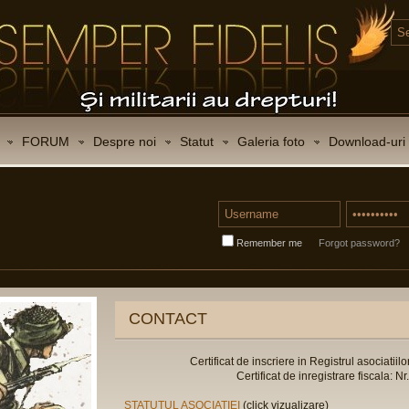
FORUM
Despre noi
Statut
Galeria foto
Download-uri
Remember me
Forgot password?
CONTACT
Certificat de inscriere in Registrul asociatiilo
Certificat de inregistrare fiscala:
STATUTUL ASOCIATIEI
(click vizualizare)