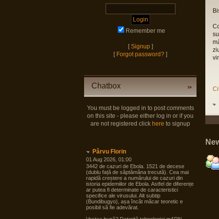
Bi
Co
Remember me
su
mă
[
Signup
]
zi
[
Forgot password?
]
vi
Chatbox
Ci
You must be logged in to post comments
on this site - please either log in or if you
are not registered click
here
to signup
New
Pârvu Florin
01 Aug 2026, 01:00
3442 de cazuri de Ebola. 1521 de decese
(dublu față de săptămâna trecută). Cea mai
rapidă creștere a numărului de cazuri din
istoria epidemiilor de Ebola. Astfel de diferențe
ar putea fi determinate de caracteristici
specifice ale virusului. Alt subtip
(Bundibugyo), așa încât măcar teoretic e
posibil să fie adevărat.