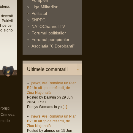
Pompieri
 Elena.
Liga Militarilor
Politistul
 devenit
SNPPC
Potrivit
t pe cer
NATOChannel TV
oc signo
Forumul politistilor
Forumul pompierilor
Asociatia "6 Dorobanti"
Ultimele comentarii
[news] Are România un Plan
B? Un alt tip de reflecții, de
Ziua Națională
Posted by
Darwin
on 29 Jun
2024, 17:31
Prettys Womans in yo
[...]
oriştii
n Crimeea
[news] Are România un Plan
omode -
B? Un alt tip de reflecții, de
9
Ziua Națională
Posted by
alonso
on 15 Jun