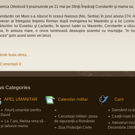
serica Ortodoxă îi praznuieste pe 21 mai pe Sfinţii Împăraţi Constantin şi mama sa,
nstantin cel Mare s-a născut în orasul Naissus (Nis, Serbia) în jurul anului 274. A
veran al întregului Imperiu Roman după invingerea lui Maxentiu şi a lui Liciniu. 
rturiilor lui Eusebiu şi Lactantiu, în ajunul luptei cu Maxentiu, Constantin a văzu
ua, în amiaza mare, o cruce luminoasă deasupra soarelui cu inscripţia: "in h
nces" (prin acest semn vei birui).
teste toata stirea...
Comentarii 0
s Categories
APEL UMANITAR
Calendar militar
Carti
Anunţ umanitar pentru
Dansând cu ter
David
Cercetașii militari- plasa
Ceață roșie î
La 7 ani, Melisa vrea să-
de siguranță a României
Adevaruri inc
şi salveze mama
Ziua Protecţiei Civile
Decembrie 198