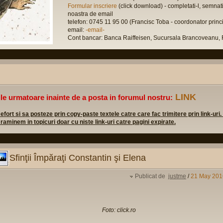
Formular inscriere
(click download) - completati-l, semnati-
noastra de email
telefon: 0745 11 95 00 (Francisc Toba - coordonator princi
email:
-email-
Cont bancar: Banca Raiffeisen, Sucursala Brancovean
LINK
ile urmatoare inainte de a posta in forumul nostru:
rt si sa posteze prin copy-paste textele catre care fac trimitere prin link-uri.
 raminem in topicuri doar cu niste link-uri catre pagini expirate.
Sfinţii Împăraţi Constantin şi Elena
Publicat de
justme
/
21 May 201
Foto: click.ro