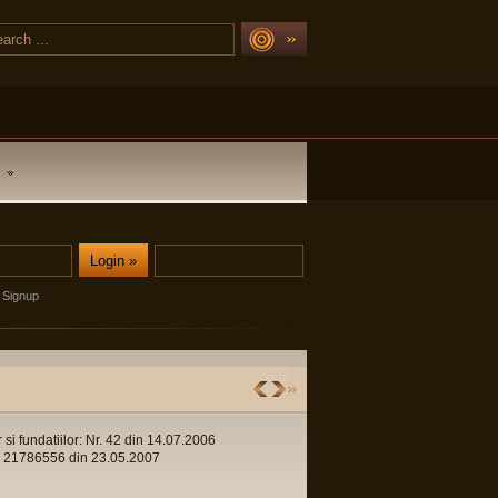
Signup
r si fundatiilor: Nr. 42 din 14.07.2006
 Nr. 21786556 din 23.05.2007