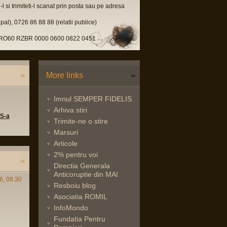
l si trimiteti-l scanat prin posta sau pe adresa
pal), 0726 86 88 88 (relatii publice)
u, RO60 RZBR 0000 0600 0822 0451
More links
Imnul SEMPER FIDELIS
Arhiva stiri
 S-a
Trimite-ne o stire
Marsuri
Articole
2% pentru voi
Directia Generala
Anticoruptie din MAI
6, 08:30
Resboiu blog
Asociatia ROMIL
InfoMondo
Fundatia Pentru