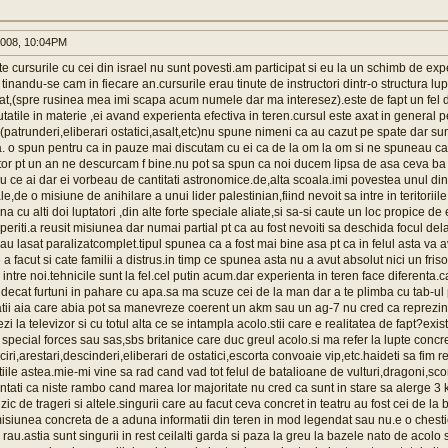
008, 10:04PM
te cursurile cu cei din israel nu sunt povesti.am participat si eu la un schimb de exp
tinandu-se cam in fiecare an.cursurile erau tinute de instructori dintr-o structura 
bat,(spre rusinea mea imi scapa acum numele dar ma interesez).este de fapt un fe
atile in materie ,ei avand experienta efectiva in teren.cursul este axat in general pe
o(patrunderi,eliberari ostatici,asalt,etc)nu spune nimeni ca au cazut pe spate dar sun
a. o spun pentru ca in pauze mai discutam cu ei ca de la om la om si ne spuneau ca
tor pt un an ne descurcam f bine.nu pot sa spun ca noi ducem lipsa de asa ceva ba 
cu ce ai dar ei vorbeau de cantitati astronomice.de,alta scoala.imi povestea unul dintre
ale,de o misiune de anihilare a unui lider palestinian,fiind nevoit sa intre in teritorii
 cu alti doi luptatori ,din alte forte speciale aliate,si sa-si caute un loc propice de
periti.a reusit misiunea dar numai partial pt ca au fost nevoiti sa deschida focul de
-au lasat paralizatcomplet.tipul spunea ca a fost mai bine asa pt ca in felul asta va 
 facut si cate familii a distrus.in timp ce spunea asta nu a avut absolut nici un fri
intre noi.tehnicile sunt la fel.cel putin acum.dar experienta in teren face diferenta.ca
decat furtuni in pahare cu apa.sa ma scuze cei de la man dar a te plimba cu tab-ul pri
atii aia care abia pot sa manevreze coerent un akm sau un ag-7 nu cred ca reprezi
zi la televizor si cu totul alta ce se intampla acolo.stii care e realitatea de fapt?exi
s special forces sau sas,sbs britanice care duc greul acolo.si ma refer la lupte concr
ciri,arestari,descinderi,eliberari de ostatici,escorta convoaie vip,etc.haideti sa fim r
ile astea.mie-mi vine sa rad cand vad tot felul de batalioane de vulturi,dragoni,scor
entati ca niste rambo cand marea lor majoritate nu cred ca sunt in stare sa alerge 
 zic de trageri si altele.singurii care au facut ceva concret in teatru au fost cei de la
isiunea concreta de a aduna informatii din teren in mod legendat sau nu.e o ches
 rau.astia sunt singurii in rest ceilalti garda si paza la greu la bazele nato de acolo