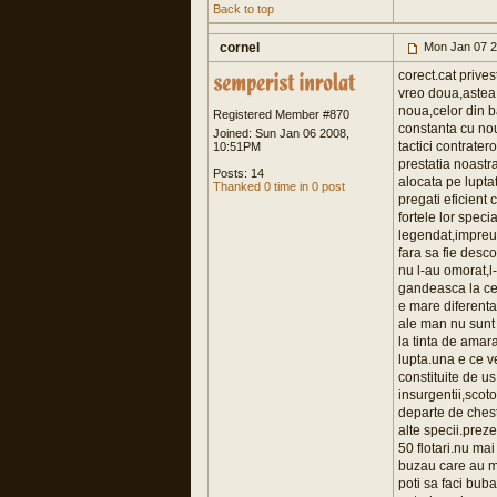
Back to top
cornel
Mon Jan 07 2
corect.cat prives
vreo doua,astea 
noua,celor din 
Registered Member #870
constanta cu nout
Joined: Sun Jan 06 2008,
tactici contrater
10:51PM
prestatia noastr
Posts: 14
alocata pe lupta
Thanked 0 time in 0 post
pregati eficient 
fortele lor speci
legendat,impreuna
fara sa fie desco
nu l-au omorat,l
gandeasca la ce a
e mare diferenta 
ale man nu sunt 
la tinta de amar
lupta.una e ce ve
constituite de u
insurgentii,scoto
departe de chesti
alte specii.prez
50 flotari.nu mai
buzau care au m
poti sa faci buba