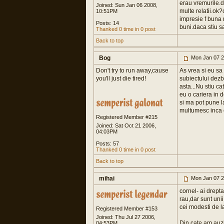
erau vremurile.d
Joined: Sun Jan 06 2008,
multe relatii.ok?
10:51PM
impresie f buna 
Posts: 14
buni.daca stiu sa
Thanked 0 time in 0 post
Back to top
Bog
Mon Jan 07 2
Don't try to run away,cause
As vrea si eu sa 
you'll just die tired!
subiectului dezb
asta...Nu stiu ca
eu o cariera in d
si ma pot pune la
multumesc inca o
Registered Member #215
Joined: Sat Oct 21 2006,
04:03PM
Posts: 57
Thanked 0 time in 0 post
Back to top
mihai
Mon Jan 07 2
cornel- ai drepta
rau,dar sunt uni
cei modesti de la
Registered Member #153
Joined: Thu Jul 27 2006,
Din cate am auzi
04:53PM