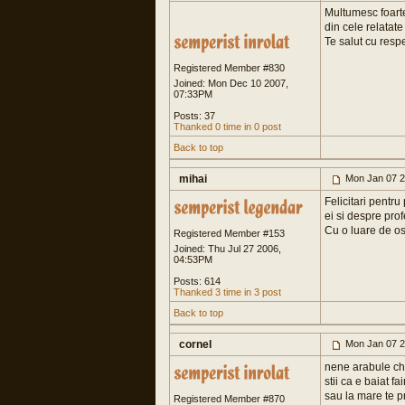
Multumesc foarte
din cele relatate
Te salut cu respe
Registered Member #830
Joined: Mon Dec 10 2007,
07:33PM
Posts: 37
Thanked 0 time in 0 post
Back to top
mihai
Mon Jan 07 2
Felicitari pentr
ei si despre prof
Cu o luare de ost
Registered Member #153
Joined: Thu Jul 27 2006,
04:53PM
Posts: 614
Thanked 3 time in 3 post
Back to top
cornel
Mon Jan 07 2
nene arabule chi
stii ca e baiat f
sau la mare te p
Registered Member #870