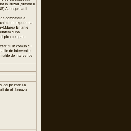
,iar la Buzau ,Armata a
DSS).Apoi spre anii
ie de combatere a
e schimb de experienta
ory),Marea Britanie
me,suntem dupa
 si pica pe spate
exercitiu in comun cu
atile de interventie
tatile de interventie
si cei pe care i-a
orit de ei dureaza.