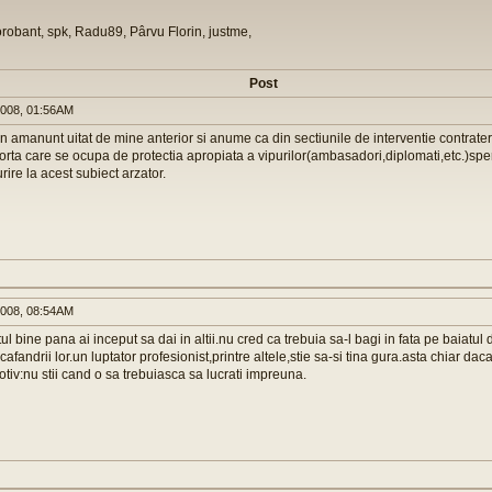
orobant, spk, Radu89, Pârvu Florin, justme,
Post
008, 01:56AM
n amanunt uitat de mine anterior si anume ca din sectiunile de interventie contratero
orta care se ocupa de protectia apropiata a vipurilor(ambasadori,diplomati,etc.)spe
rire la acest subiect arzator.
008, 08:54AM
ul bine pana ai inceput sa dai in altii.nu cred ca trebuia sa-l bagi in fata pe baiatul 
 scafandrii lor.un luptator profesionist,printre altele,stie sa-si tina gura.asta chiar dac
tiv:nu stii cand o sa trebuiasca sa lucrati impreuna.