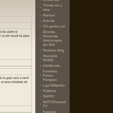
Trimite-ne o
stire
Marsuri
Articole
2% pentru voi
Directia
 fac parte si
r ca am reusit sa aduc
Generala
Anticoruptie
din MAI
Resboiu blog
Asociatia
ROMIL
InfoMondo
Fundatia
Pentru
de la gspi care a venit
Pompieri
a ai avea dreptate.ati
Liga Militarilor
Politistul
SNPPC
NATOChannel
TV
Forumul