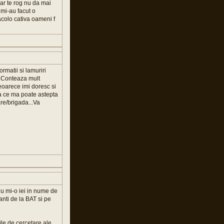
dar te rog nu da mai
i mi-au facut o
acolo cativa oameni f
ormatii si lamuriri
...Conteaza mult
deoarece imi doresc si
 la ce ma poate astepta
are/brigada...Va
 nu mi-o iei in nume de
anti de la BAT si pe
ile de cercetare ale