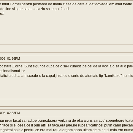
 mult Cornel pentru postarea de inalta clasa de care ai dat dovada! Am aflat foart
 de tine si sper sa am ocazia sa le pot folosi.
ct.
008, 01:56PM
u postare,Cornel.Sunt sigur ca dupa ce o sa-i cunosti pe cei de la Acvila o sa ai o p
esionalismul lor.
atici cred ca am scoate-o la capat,insa cu o serie de atentate tip "kamikaze" nu stiu.
008, 02:58PM
ar m-ai facut sa rad.pe bune.da,era vorba si de el.a ajuns saracu' sperietoare.toata 
ain.face si el ceea ce il pun altii sa faca.era jale.ne rupea ficatu'.cel putin cand plec
regateai psihic pentru ce era mai rau.alergam pana uitam de mine.si asta era numa