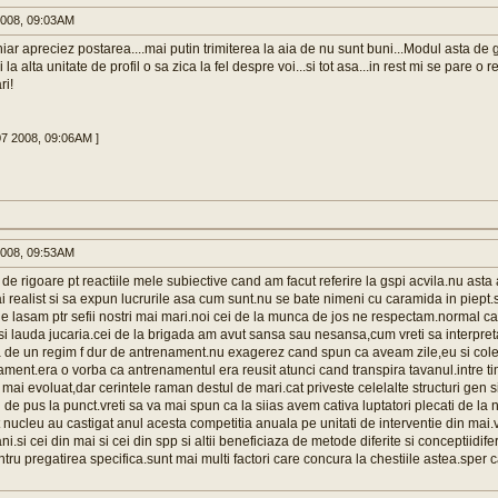
008, 09:03AM
hiar apreciez postarea....mai putin trimiterea la aia de nu sunt buni...Modul asta de 
 la alta unitate de profil o sa zica la fel despre voi...si tot asa...in rest mi se pare o r
ri!
07 2008, 09:06AM ]
008, 09:53AM
de rigoare pt reactiile mele subiective cand am facut referire la gspi acvila.nu asta a
ai realist si sa expun lucrurile asa cum sunt.nu se bate nimeni cu caramida in piept.
 le lasam ptr sefii nostri mai mari.noi cei de la munca de jos ne respectam.normal ca 
 isi lauda jucaria.cei de la brigada am avut sansa sau nesansa,cum vreti sa interpret
a de un regim f dur de antrenament.nu exagerez cand spun ca aveam zile,eu si col
nament.era o vorba ca antrenamentul era reusit atunci cand transpira tavanul.intre 
mai evoluat,dar cerintele raman destul de mari.cat priveste celelalte structuri gen si
 de pus la punct.vreti sa va mai spun ca la siias avem cativa luptatori plecati de la 
t nucleu au castigat anul acesta competitia anuala pe unitati de interventie din ma
.si cei din mai si cei din spp si altii beneficiaza de metode diferite si conceptiidif
tru pregatirea specifica.sunt mai multi factori care concura la chestiile astea.sper