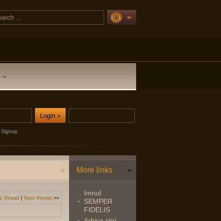
Signup
More links
Imnul
s thread
|
Next thread
>>
SEMPER
FIDELIS
Arhiva stiri