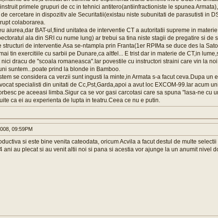
nstruit primele grupuri de cc in tehnici antitero(antiinfractioniste le spunea Armata)
e de cercetare in dispozitiv ale Securitatii(existau niste subunitati de parasutisti in 
erupt colaborarea.
 aiurea,dar BAT-ul,fiind unitatea de interventie CT a autoritatii supreme in mater
pectoratul ala din SRI cu nume lung) ar trebui sa tina niste stagii de pregatire si d
te structuri de interventie.Asa se-ntampla prin Franta(1er RPIMa se duce des la Sat
ai tin exercitiile cu sarbii pe Dunare,ca altfel... E trist dar in materie de CT,in lu
 nici dracu de "scoala romaneasca".Iar povestile cu instructori straini care vin la noi
uni suntem...poate prind la blonde in Bamboo.
istem se considera ca verzii sunt ingusti la minte,in Armata s-a facut ceva.Dupa un 
cat specialisti din unitati de Cc,Pst,Garda,apoi a avut loc EXCOM-99.Iar acum unit
rbesc pe aceeasi limba.Sigur ca se vor gasi carcotasi care sa spuna "lasa-ne cu uni
uite ca ei au experienta de lupta in teatru.Ceea ce nu e putin.
008, 09:59PM
roductiva si este bine venita cateodata, oricum Acvila a facut destul de multe selectii 
4 ani au plecat si au venit altii noi si pana si acestia vor ajunge la un anumit nivel d