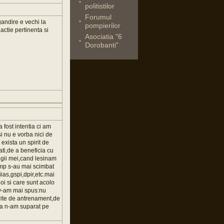
politistilor
Forumul
gandire e vechi la
pompierilor
eactie pertinenta si
Asociatia "6
Dorobanti"
 fost intentia ci am
si nu e vorba nici de
exista un spirit de
ati,de a beneficia cu
egii mei,cand lesinam
timp s-au mai scimbat
ias,gspi,dpir,etc.mai
noi si care sunt acolo
i.v-am mai spus:nu
erite de antrenament,de
 ca n-am suparat pe