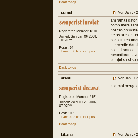
Back to top
cornel
Mon Jan 07 2
am ramas dator cu
compunere astfel
paliere(prevenire
Registered Member #870
de ostatici,detur
Joined: Sun Jan 06 2008,
constituirea unei
10:51PM
interventie.dar 
Posts: 14
ostatici sau detu
Thanked 0 time in 0 post
revendicare a vr
curajul sa-si s
Back to top
arabu
Mon Jan 07 2
asa mai merge cor
Registered Member #151
Joined: Wed Jul 26 2006,
07:07PM
Posts: 105
Thanked 2 time in 1 post
Back to top
bibanu
Mon Jan 07 2