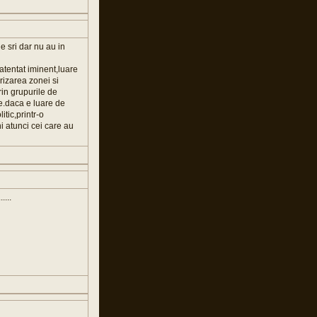
e sri dar nu au in
(atentat iminent,luare
urizarea zonei si
rin grupurile de
te.daca e luare de
itic,printr-o
i atunci cei care au
....