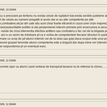
008, 10:20AM
 o precizare.pe teritoriu nu exista celule de luptatori bat.exista sectiile judetene al
 de celule.au oameni pregatiti si acolo dar ei au alte competente pe alte
,combatere,etc)si din cate stiu sunt chiar foarte eficienti.in cazul unei crize majore
nare)subunitatile politiei si ale jandarmeriei intervin primele prin incercuirea si sec
 celule de criza.interventia efectiva antitero sau contratero,o fac cei de la brigada p
si aici e un semn de intrebare pt ca e vorba de competentele fiecarei structuri in par
rnare cu scop de jaf atunci intervin cei de la siias sau gspi.daca scopul este unul pol
eunei grupari teroriste atunci competenta este a brigazii.dar dupa mine vor interven
ume raspunderea pt un eventual esec.
008, 11:53AM
nele.sper ca atunci cand vorbeai de transpirat tavanul nu te refereai la chioru........
008, 11:58AM