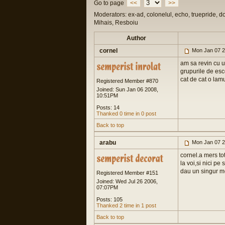
Go to page
<<
>>
Moderators: ex-ad, colonelul, echo, truepride, d
Mihais, Resboiu
Author
cornel
Mon Jan 07 2
am sa revin cu u
grupurile de esc
cat de cat o lamu
Registered Member #870
Joined: Sun Jan 06 2008,
10:51PM
Posts: 14
Thanked 0 time in 0 post
Back to top
arabu
Mon Jan 07 2
cornel.a mers tot
la voi,si nici pe
dau un singur mo
Registered Member #151
Joined: Wed Jul 26 2006,
07:07PM
Posts: 105
Thanked 2 time in 1 post
Back to top