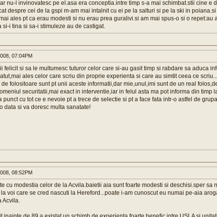
ar nu-l invinovatesc pe el.asa era conceptia.intre timp s-a mai schimbat.stii cine e 
cat despre cei de la gspi m-am mai intalnit cu ei pe la salturi si pe la ski in poiana.s
mai ales pt ca erau modesti si nu erau prea guralivi.si am mai spus-o si o repet:au 
 si-i tina si sa-i stimuleze au de castigat.
008, 07:04PM
ii felicit si sa le multumesc tuturor celor care si-au gasit timp si rabdare sa aduca inf
atut,mai ales celor care scriu din proprie experienta si care au simtit ceea ce scriu
t de folositoare sunt pt unii aceste informatii,dar mie,unul,imi sunt de un real folos,
omeniul securitatii,mai exact in interventie,iar in felul asta ma pot informa din timp
 punct cu tot ce e nevoie pt a trece de selectie si pt a face fata intr-o astfel de grup
 data si va doresc multa sanatate!
008, 08:52PM
te cu modestia celor de la Acvila.baietii aia sunt foarte modesti si deschisi.sper sa
i la voi care se cred nascuti la Hereford...poate i-am cunoscut eu numai pe-aia arog
 Acvila.
t,inainte de 89,a existat un schimb de experienta foarte benefic intre USLA si unitat