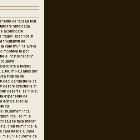
erienta,de fapt au fost
luptatoare omoloaga
l de acomodare
 trageri specifice si
t f multumiti de
 la cata munitie avem
dimpotriva te poti
 ei ,fost lunetist in
le ocupate
 executare a focului
la 1000 m.l-au atins dar
avea timp sa se
son.deci gandeste-te ca
t despre structurile ct
n desert si sa fii luat
nta experienta de
sta echipe special
ete cu
ealisti.suntem inca
pioni rosii,soimi si
3 km sau se faca macar
 batalionul humint de la
tie cam nasoala unde
 si misiunile curente de