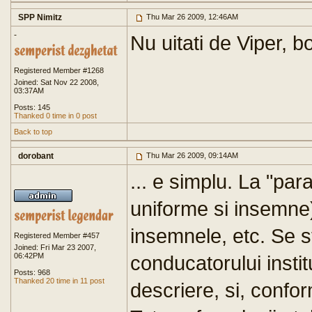
SPP Nimitz
Thu Mar 26 2009, 12:46AM
-
Nu uitati de Viper, b
Registered Member #1268
Joined: Sat Nov 22 2008,
03:37AM
Posts: 145
Thanked 0 time in 0 post
Back to top
dorobant
Thu Mar 26 2009, 09:14AM
... e simplu. La "pa
uniforme si insemne)
insemnele, etc. Se st
Registered Member #457
Joined: Fri Mar 23 2007,
06:42PM
conducatorului instit
Posts: 968
Thanked 20 time in 11 post
descriere, si, confor