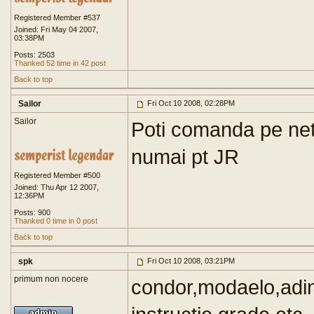
Registered Member #537
Joined: Fri May 04 2007,
03:38PM
Posts: 2503
Thanked 52 time in 42 post
Back to top
Sailor
Fri Oct 10 2008, 02:28PM
Sailor
Poti comanda pe net
numai pt JR
Registered Member #500
Joined: Thu Apr 12 2007,
12:36PM
Posts: 900
Thanked 0 time in 0 post
Back to top
spk
Fri Oct 10 2008, 03:21PM
primum non nocere
condor,modaelo,adin