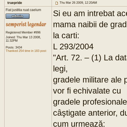
truepride
Thu Mar 26 2009, 12:20AM
Fiat justitia ruat caelum
Si eu am intrebat ace
mama naibii de grad m
Registered Member #996
la carti:
Joined: Thu Mar 13 2008,
11:32PM
L 293/2004
Posts: 3434
Thanked 254 time in 183 post
"Art. 72. – (1) La dat
legi,
gradele militare ale 
vor fi echivalate cu
gradele profesionale
câştigate anterior, 
cum urmează: