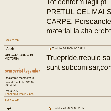
Tot conform legii pt. 
PRETUL CEL MAI SC
CARPE. Persoanele i
material la alta croito
Back to top
Altair
Thu Mar 26 2009, 08:09PM
UBI CONCORDIA IBI
Truepride,trebuie sa 
VICTORIA
sunt subcomisar,com
Registered Member #385
Joined: Sat Feb 03 2007,
09:53PM
Posts: 2065
Thanked 3 time in 3 post
Back to top
spk
Thu Mar 26 2009, 08:11PM