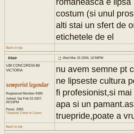
romaneasca e lipsa 
costum (si unul pros
alti stai un sfert de 
etichetele de el
Back to top
Altair
Wed Mar 25 2009, 10:58PM
UBI CONCORDIA IBI
nu avem semne pt ca 
VICTORIA
ne lipseste cultura p
fi profesionist,si m
Registered Member #385
Joined: Sat Feb 03 2007,
apa si un pamant.as
09:53PM
Posts: 2065
truepride,poate a vru
Thanked 3 time in 3 post
Back to top