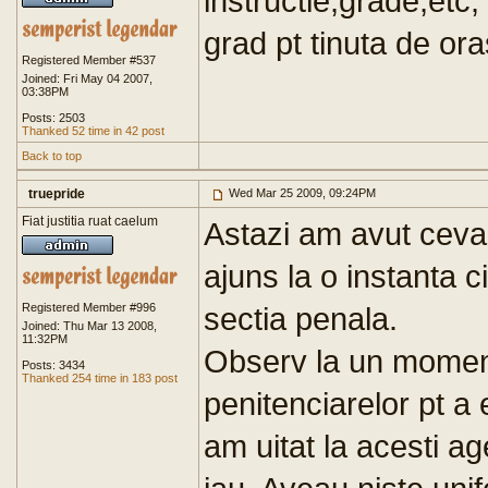
instructie,grade,etc
grad pt tinuta de or
Registered Member #537
Joined: Fri May 04 2007,
03:38PM
Posts: 2503
Thanked 52 time in 42 post
Back to top
truepride
Wed Mar 25 2009, 09:24PM
Fiat justitia ruat caelum
Astazi am avut ceva 
ajuns la o instanta c
Registered Member #996
sectia penala.
Joined: Thu Mar 13 2008,
11:32PM
Observ la un moment 
Posts: 3434
Thanked 254 time in 183 post
penitenciarelor pt a 
am uitat la acesti ag