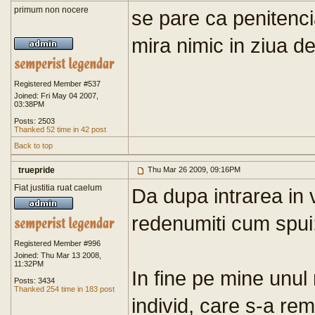
primum non nocere
se pare ca penitenci
mira nimic in ziua de
Registered Member #537
Joined: Fri May 04 2007,
03:38PM
Posts: 2503
Thanked 52 time in 42 post
Back to top
truepride
Thu Mar 26 2009, 09:16PM
Fiat justitia ruat caelum
Da dupa intrarea in 
redenumiti cum spui
Registered Member #996
Joined: Thu Mar 13 2008,
11:32PM
In fine pe mine unul
Posts: 3434
Thanked 254 time in 183 post
individ, care s-a re