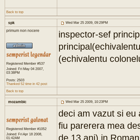
Back to top
spk
Wed Mar 25 2009, 09:29PM
primum non nocere
inspector-sef princi
principal(echivalent
(echivalentu colonelul
Registered Member #537
Joined: Fri May 04 2007,
03:38PM
Posts: 2503
Thanked 52 time in 42 post
Back to top
mozambic
Wed Mar 25 2009, 10:23PM
deci am vazut si eu 
fiu parerera mea des
Registered Member #1052
Joined: Fri Apr 18 2008,
de 13 ani) in Romani
01:42AM