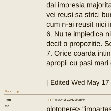
dai impresia majorita
vei reusi sa strici 
cum n-ai reusit nici i
6. Nu te impiedica n
decit o propozitie. S
7. Orice coarda intins
apropii cu pasi mari 
[ Edited Wed May 17
Back to top
me
Thu May 18 2006, 09:28PM
me
plotonere> "impartas