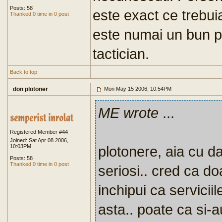
Posts: 58
este exact ce trebui
Thanked 0 time in 0 post
este numai un bun pr
tactician.
Back to top
don plotoner
Mon May 15 2006, 10:54PM
ME wrote
...
Registered Member #44
Joined: Sat Apr 08 2006,
10:03PM
plotonere, aia cu da
Posts: 58
Thanked 0 time in 0 post
seriosi.. cred ca do
inchipui ca servicii
asta.. poate ca si-a