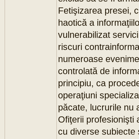
Fetişizarea presei, 
haotică a informaţiil
vulnerabilizat servic
riscuri contrainformat
numeroase eveniment
controlată de informa
principiu, ca proced
operaţiuni specializa
păcate, lucrurile nu 
Ofiţerii profesionişt
cu diverse subiecte 