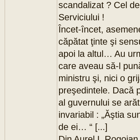
scandalizat ? Cel de
Serviciului !
Încet-încet, asemene
căpătat ţinte şi sensu
apoi la altul… Au urm
care aveau să-l pună 
ministru şi, nici o gri
preşedintele. Dacă 
al guvernului se ară
invariabil : „Ăştia s
de ei… “ [...]
Din Aurel I. Rogojan