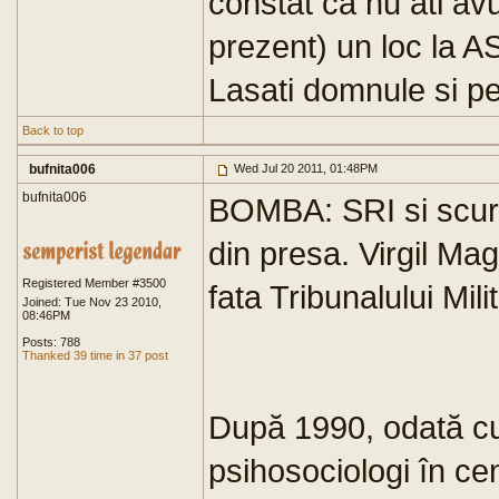
constat ca nu ati av
prezent) un loc la A
Lasati domnule si pe
Back to top
bufnita006
Wed Jul 20 2011, 01:48PM
bufnita006
BOMBA: SRI si scurge
din presa. Virgil Ma
Registered Member #3500
fata Tribunalului Mil
Joined: Tue Nov 23 2010,
08:46PM
Posts: 788
Thanked 39 time in 37 post
După 1990, odată cu i
psihosociologi în ce