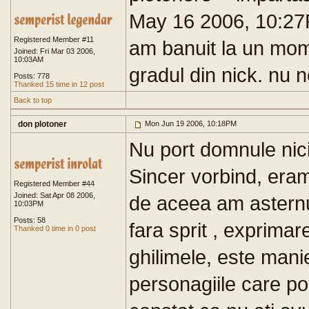
May 16 2006, 10:2
Registered Member #11
am banuit la un mome
Joined: Fri Mar 03 2006,
10:03AM
gradul din nick. nu 
Posts: 778
Thanked 15 time in 12 post
Back to top
don plotoner
Mon Jun 19 2006, 10:18PM
Nu port domnule nici 
Sincer vorbind, eram
Registered Member #44
Joined: Sat Apr 08 2006,
de aceea am asternut
10:03PM
Posts: 58
fara sprit , exprimare
Thanked 0 time in 0 post
ghilimele, este manie
personagiile care p