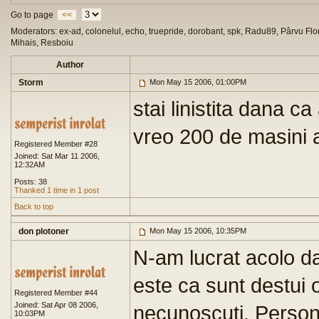
Go to page
<<
Moderators: ex-ad, colonelul, echo, truepride, dorobant, spk, Radu89, Pârvu Flor
Mihais, Resboiu
Author
Storm
Mon May 15 2006, 01:00PM
stai linistita dana ca
vreo 200 de masini 
Registered Member #28
Joined: Sat Mar 11 2006,
12:32AM
Posts: 38
Thanked 1 time in 1 post
Back to top
don plotoner
Mon May 15 2006, 10:35PM
N-am lucrat acolo da
este ca sunt destui 
Registered Member #44
Joined: Sat Apr 08 2006,
necunoscuti. Person
10:03PM