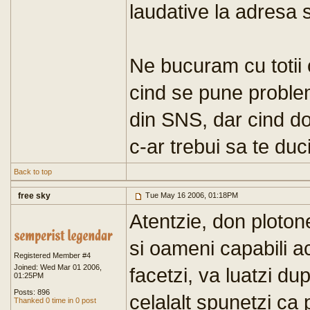
laudative la adresa se
Ne bucuram cu totii c
cind se pune problem
din SNS, dar cind doi
c-ar trebui sa te duc
Back to top
free sky
Tue May 16 2006, 01:18PM
Atentzie, don ploton
si oameni capabili a
Registered Member #4
Joined: Wed Mar 01 2006,
facetzi, va luatzi du
01:25PM
Posts: 896
celalalt spunetzi ca 
Thanked 0 time in 0 post