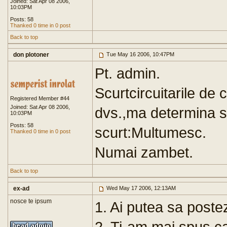
Joined: Sat Apr 08 2006,
10:03PM
Posts: 58
Thanked 0 time in 0 post
Back to top
don plotoner
Tue May 16 2006, 10:47PM
Pt. admin.
Scurtcircuitarile de
Registered Member #44
Joined: Sat Apr 08 2006,
dvs.,ma determina s
10:03PM
Posts: 58
scurt:Multumesc.
Thanked 0 time in 0 post
Numai zambet.
Back to top
ex-ad
Wed May 17 2006, 12:13AM
nosce te ipsum
1. Ai putea sa postez
2. Ti-am mai spus ca