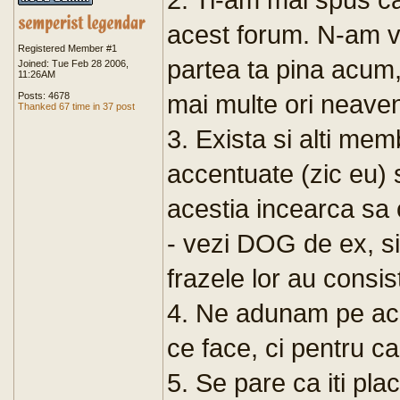
acest forum. N-am v
Registered Member #1
partea ta pina acum, 
Joined: Tue Feb 28 2006,
11:26AM
mai multe ori neaven
Posts: 4678
Thanked 67 time in 37 post
3. Exista si alti mem
accentuate (zic eu) 
acestia incearca sa 
- vezi DOG de ex, si
frazele lor au consis
4. Ne adunam pe ac
ce face, ci pentru c
5. Se pare ca iti pla