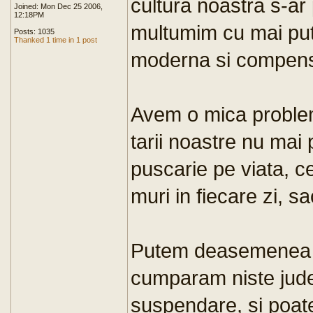
cultura noastra s-ar 
Joined: Mon Dec 25 2006,
12:18PM
multumim cu mai put
Posts: 1035
Thanked 1 time in 1 post
moderna si compen
Avem o mica problem
tarii noastre nu mai
puscarie pe viata, 
muri in fiecare zi, sa
Putem deasemenea s
cumparam niste jude
suspendare, si poat