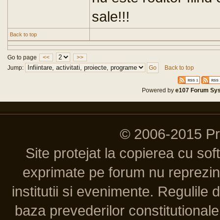
sale!!!
Back to top
Go to page
<<
>>
Jump:
Back to top
Powered by
e107 Forum Sy
© 2006-2015 P
Site protejat la copierea cu so
exprimate pe forum nu reprezint
institutii si evenimente. Regulile 
baza prevederilor constitutionale 