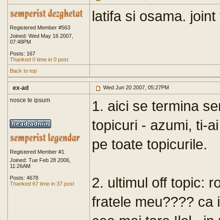
latifa si osama. joint
Registered Member #563
Joined: Wed May 16 2007,
07:48PM
Posts: 167
Thanked 0 time in 0 post
Back to top
ex-ad
Wed Jun 20 2007, 05:27PM
nosce te ipsum
1. aici se termina se
topicuri - azumi, ti-
pe toate topicurile.
Registered Member #1
Joined: Tue Feb 28 2006,
11:26AM
2. ultimul off topic: r
Posts: 4678
Thanked 67 time in 37 post
fratele meu???? ca io