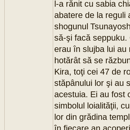
l-a rănit cu sabia ch
abatere de la reguli
shogunul Tsunayoshi
să-şi facă seppuku.
erau în slujba lui au
hotărât să se răzbun
Kira, toţi cei 47 de 
stăpânului lor şi au
acestuia. Ei au fost 
simbolul loialităţii, 
lor din grădina temp
în fiecare an acoperi