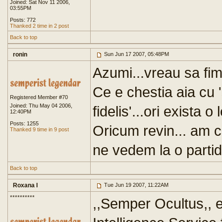
Joined: Sat Nov 11 2006,
03:55PM
Posts: 772
Thanked 2 time in 2 post
Back to top
ronin
Sun Jun 17 2007, 05:48PM
Azumi...vreau sa fim 
Ce e chestia aia cu 
Registered Member #70
Joined: Thu May 04 2006,
fidelis'...ori exista o
12:40PM
Posts: 1255
Oricum revin... am c
Thanked 9 time in 9 post
ne vedem la o partida
Back to top
Roxana I
Tue Jun 19 2007, 11:22AM
**********
,,Semper Ocultus,, e