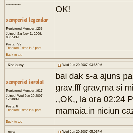
**********
OK!
Registered Member #238
Joined: Sat Nov 11 2006,
03:55PM
Posts: 772
Thanked 2 time in 2 post
Back to top
Khalouny
Wed Jun 20 2007, 03:33PM
bai dak s-a ajuns pan
grav,fff grav,ma si 
Registered Member #617
Joined: Wed Jun 20 2007,
,,OK,, la ora 02:24 
12:28PM
Posts: 6
mamaia,in niciun ca
Thanked 0 time in 0 post
Back to top
rena
Wed Jun 20 2007, 05:05PM