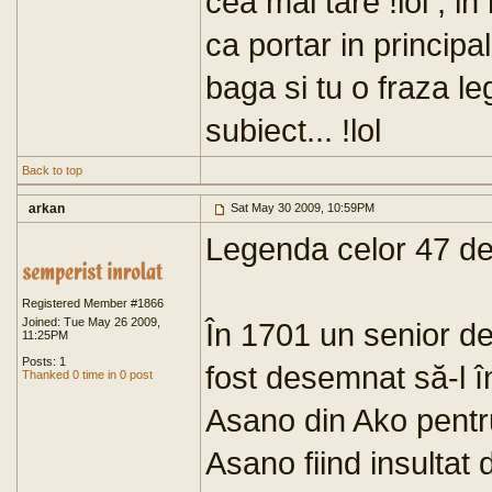
cea mai tare !lol , in 
ca portar in principal
baga si tu o fraza l
subiect... !lol
Back to top
arkan
Sat May 30 2009, 10:59PM
Legenda celor 47 de 
Registered Member #1866
Joined: Tue May 26 2009,
În 1701 un senior de
11:25PM
Posts: 1
fost desemnat să-l î
Thanked 0 time in 0 post
Asano din Ako pentru
Asano fiind insultat d