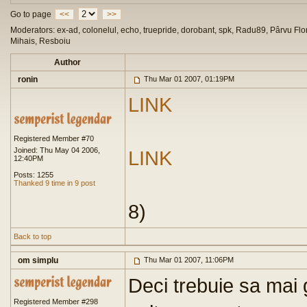
Go to page
<<
>>
Moderators: ex-ad, colonelul, echo, truepride, dorobant, spk, Radu89, Pârvu Flor
Mihais, Resboiu
Author
ronin
Thu Mar 01 2007, 01:19PM
LINK
Registered Member #70
Joined: Thu May 04 2006,
LINK
12:40PM
Posts: 1255
Thanked 9 time in 9 post
8)
Back to top
om simplu
Thu Mar 01 2007, 11:06PM
Deci trebuie sa mai 
Registered Member #298