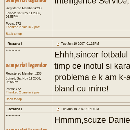
Intelligence Service
Registered Member #238
Joined: Sat Nov 11 2006,
03:55PM
Posts: 772
Thanked 2 time in 2 post
Back to top
Roxana I
Tue Jun 19 2007, 01:16PM
**********
Ehhh,sincer fotbalul 
timp ce inotul si ka
Registered Member #238
problema e k am k-am
Joined: Sat Nov 11 2006,
03:55PM
bland cu mine!
Posts: 772
Thanked 2 time in 2 post
Back to top
Roxana I
Tue Jun 19 2007, 01:17PM
**********
Hmmm,scuze Daniela 