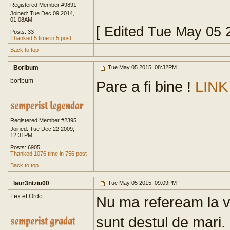
Registered Member #9891
Joined: Tue Dec 09 2014,
01:08AM
[ Edited Tue May 05 
Posts: 33
Thanked 5 time in 5 post
Back to top
Boribum
Tue May 05 2015, 08:32PM
boribum
Pare a fi bine !
LINK
Registered Member #2395
Joined: Tue Dec 22 2009,
12:31PM
Posts: 6905
Thanked 1076 time in 756 post
Back to top
laur3ntziu00
Tue May 05 2015, 09:09PM
Lex et Ordo
Nu ma refeream la v
sunt destul de mari.