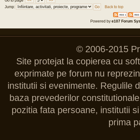
Go to page
<<
>>
Jump:
Back to top
Powered by
e107 Forum Sy
© 2006-2015 P
Site protejat la copierea cu so
exprimate pe forum nu reprezint
institutii si evenimente. Regulile 
baza prevederilor constitutionale 
pozitia fata persoane, institutii s
prima pa