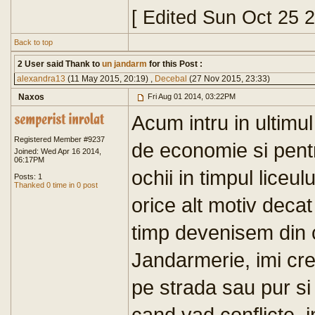
[ Edited Sun Oct 25 
Back to top
2 User said Thank to
un jandarm
for this Post :
alexandra13
(11 May 2015, 20:19) ,
Decebal
(27 Nov 2015, 23:33)
Naxos
Fri Aug 01 2014, 03:22PM
Acum intru in ultimul
Registered Member #9237
de economie si pent
Joined: Wed Apr 16 2014,
06:17PM
ochii in timpul liceu
Posts: 1
Thanked 0 time in 0 post
orice alt motiv deca
timp devenisem din 
Jandarmerie, imi cr
pe strada sau pur si
cand vad conflicte, 