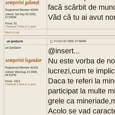
facă scârbit de munc
Registered Member #2094
Joined: Sat Sep 05 2009,
Văd că tu ai avut no
07:04PM
Posts: 81
Thanked 3 time in 1 post
Back to top
un jandarm
Fri Oct 02 2009, 07:58AM
un jandarm
@insert...
Nu este vorba de nor
Registered Member #1163
lucrezi,cum te implic
Joined: Wed Aug 13 2008,
06:51PM
Daca te referi la mi
Posts: 1913
Thanked 2 time in 1 post
participat la multe m
grele ca mineriade,m
Acolo se vad caract