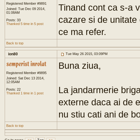
Registered Member #9891
Tinand cont ca s-a v
Joined: Tue Dec 09 2014,
01:08AM
cazare si de unitate
Posts: 33
Thanked 5 time in 5 post
ce ma refer.
Back to top
ion80
Tue May 26 2015, 03:09PM
Buna ziua,
Registered Member #9895
Joined: Sat Dec 13 2014,
12:05AM
La jandarmerie briga
Posts: 22
Thanked 1 time in 1 post
externe daca ai de e
nu stiu cati ani de b
Back to top