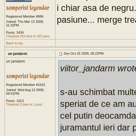
i chiar asa de negru.
Registered Member #996
pasiune... merge tre
Joined: Thu Mar 13 2008,
11:32PM
Posts: 3434
Thanked 254 time in 183 post
Back to top
un jandarm
Sun Oct 25 2009, 06:22PM
un jandarm
viitor_jandarm wrot
Registered Member #1163
s-au schimbat mult
Joined: Wed Aug 13 2008,
06:51PM
speriat de ce am au
Posts: 1913
Thanked 2 time in 1 post
cel putin deocamd
juramantul ieri da