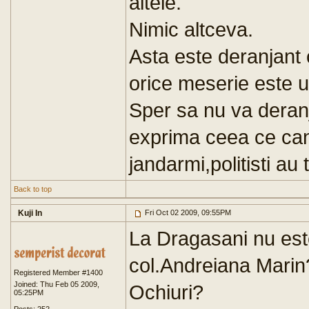
altele.
Nimic altceva.
Asta este deranjant 
orice meserie este ut
Sper sa nu va deranj
exprima ceea ce can
jandarmi,politisti au tr
Back to top
Kuji In
Fri Oct 02 2009, 09:55PM
La Dragasani nu est
col.Andreiana Marin
Registered Member #1400
Joined: Thu Feb 05 2009,
Ochiuri?
05:25PM