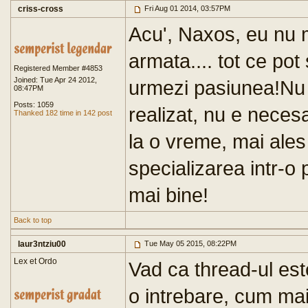
criss-cross
Fri Aug 01 2014, 03:57PM
Acu', Naxos, eu nu 
armata.... tot ce pot
Registered Member #4853
Joined: Tue Apr 24 2012,
urmezi pasiunea!Nu t
08:47PM
Posts: 1059
realizat, nu e necesa
Thanked 182 time in 142 post
la o vreme, mai ale
specializarea intr-o 
mai bine!
Back to top
laur3ntziu00
Tue May 05 2015, 08:22PM
Lex et Ordo
Vad ca thread-ul est
o intrebare, cum ma