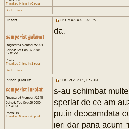
Posts: 252
Thanked 0 time in 0 post
Back to top
insert
Fri Oct 02 2009, 10:31PM
da.
Registered Member #2094
Joined: Sat Sep 05 2009,
07:04PM
Posts: 81
Thanked 3 time in 1 post
Back to top
viitor_jandarm
Sun Oct 25 2009, 11:55AM
s-au schimbat mult
Registered Member #2148
speriat de ce am auzit
Joined: Tue Sep 29 2009,
11:54PM
putin deocamdata e
Posts: 10
Thanked 0 time in 0 post
ieri dar pana acum n