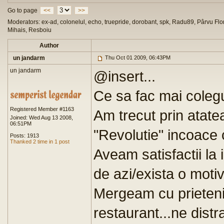
Go to page
<<
>>
Moderators: ex-ad, colonelul, echo, truepride, dorobant, spk, Radu89, Pârvu Flor
Mihais, Resboiu
Author
un jandarm
Thu Oct 01 2009, 06:43PM
un jandarm
@insert...
Ce sa fac mai coleg
Registered Member #1163
Am trecut prin atate
Joined: Wed Aug 13 2008,
06:51PM
"Revolutie" incoace 
Posts: 1913
Thanked 2 time in 1 post
Aveam satisfactii la
de azi/exista o motiv
Mergeam cu prietenii
restaurant...ne distr