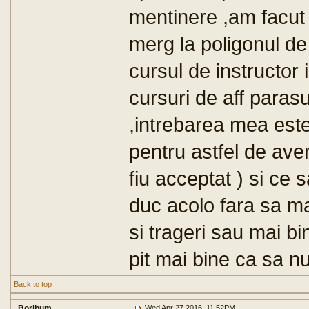
mentinere ,am facut 
merg la poligonul de
cursul de instructor 
cursuri de aff parasu
,intrebarea mea est
pentru astfel de av
fiu acceptat ) si ce
duc acolo fara sa ma
si trageri sau mai b
pit mai bine ca sa n
Back to top
Boribum
Wed Apr 27 2016, 11:52PM