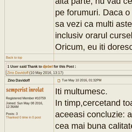
alta parte, nu vad ce
pe forumuri. Daca o 
sa vezi ca multi ast
inclusiv orarul curse
Oricum, eu iti doresc
Back to top
1 User said Thank to
djebel
for this Post :
Zino Davidoff
(10 May 2016, 13:17)
Zino Davidoff
Tue May 10 2016, 01:32PM
Iti multumesc.
Registered Member #10759
In timp,cercetand to
Joined: Sun May 08 2016,
12:36AM
aceeasi concluzie: 
Posts: 3
Thanked 0 time in 0 post
cea mai buna calitate