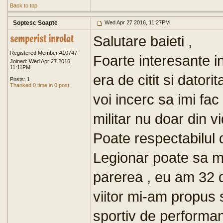
Back to top
Soptesc Soapte
Wed Apr 27 2016, 11:27PM
Salutare baieti ,
Registered Member #10747
Foarte interesante in
Joined: Wed Apr 27 2016,
11:11PM
era de citit si dator
Posts: 1
Thanked 0 time in 0 post
voi incerc sa imi fa
militar nu doar din v
Poate respectabilul
Legionar poate sa m
parerea , eu am 32 d
viitor mi-am propus 
sportiv de performan