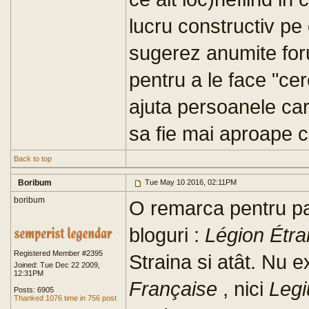
lucru constructiv pe 
sugerez anumite for
pentru a le face "cer
ajuta persoanele car
sa fie mai aproape c
Back to top
Boribum
Tue May 10 2016, 02:11PM
boribum
O remarca pentru pag
bloguri :
Légion Étr
Registered Member #2395
Straina si atât. Nu e
Joined: Tue Dec 22 2009,
12:31PM
Française
, nici
Legi
Posts: 6905
Thanked 1076 time in 756 post