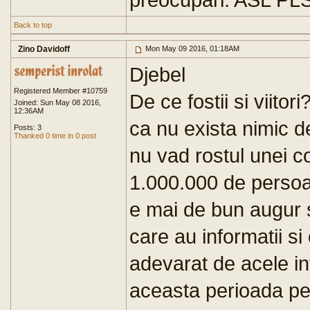
Back to top
Zino Davidoff
Mon May 09 2016, 01:18AM
Djebel
Registered Member #10759
De ce fostii si viit
Joined: Sun May 08 2016,
12:36AM
ca nu exista nimic d
Posts: 3
Thanked 0 time in 0 post
nu vad rostul unei c
1.000.000 de persoa
e mai de bun augur s
care au informatii s
adevarat de acele inf
aceasta perioada pen