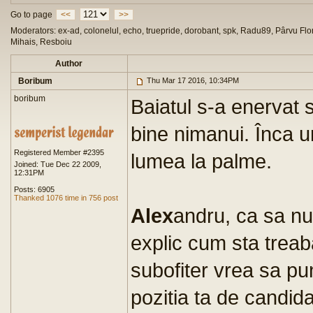
Go to page
<<
>>
Moderators: ex-ad, colonelul, echo, truepride, dorobant, spk, Radu89, Pârvu Flor
Mihais, Resboiu
Author
Boribum
Thu Mar 17 2016, 10:34PM
boribum
Baiatul s-a enervat 
bine nimanui. Înca un
Registered Member #2395
lumea la palme.
Joined: Tue Dec 22 2009,
12:31PM
Posts: 6905
Thanked 1076 time in 756 post
Alex
andru, ca sa nu p
explic cum sta treab
subofiter vrea sa pun
pozitia ta de candida