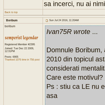
sa incerci, nu ai nim
Back to top
Boribum
Sun Jul 24 2016, 11:20AM
boribum
Ivan75R wrote
...
Registered Member #2395
Domnule Boribum, am
Joined: Tue Dec 22 2009,
12:31PM
2010 din topicul as
Posts: 6905
Thanked 1076 time in 756 post
considerati mentalit
Care este motivul?
Ps : stiu ca LE nu 
asa