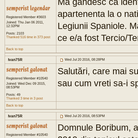
Ma gandesc ca ident
apartenenta la o nati
Registered Member #3603
Joined: Thu Jan 06 2011,
Legiunii Spaniole. Ma
12:32PM
Posts: 2103
ce e/a fost Tercio/Te
Thanked 516 time in 373 post
Back to top
Ivan75R
Wed Jul 20 2016, 08:28PM
Salutări, care mai s
Registered Member #10540
sau cum vreti sa-i s
Joined: Wed Dec 09 2015,
08:53PM
Posts: 49
Thanked 3 time in 3 post
Back to top
Ivan75R
Wed Jul 20 2016, 08:53PM
Domnule Boribum, am 
Registered Member #10540