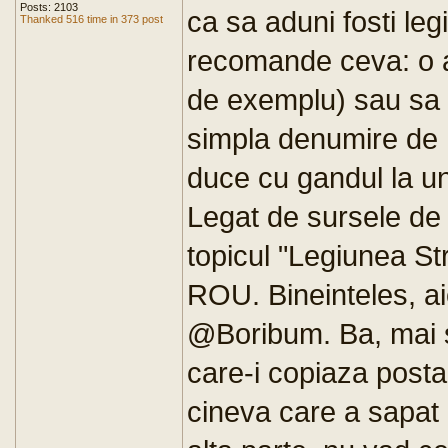
Posts: 2103
ca sa aduni fosti leg
Thanked 516 time in 373 post
recomande ceva: o a
de exemplu) sau sa a
simpla denumire de
duce cu gandul la u
Legat de sursele de 
topicul "Legiunea Str
ROU. Bineinteles, aici
@Boribum. Ba, mai su
care-i copiaza posta
cineva care a sapat