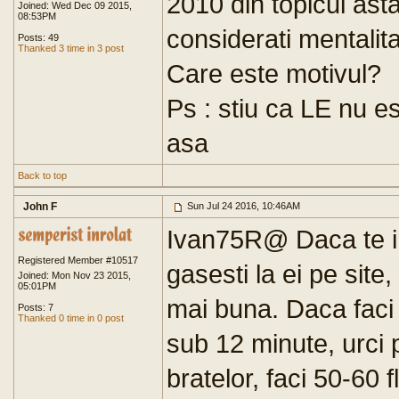
2010 din topicul ast
Joined: Wed Dec 09 2015,
08:53PM
considerati mentalita
Posts: 49
Thanked 3 time in 3 post
Care este motivul?
Ps : stiu ca LE nu e
asa
Back to top
John F
Sun Jul 24 2016, 10:46AM
Ivan75R@ Daca te i
Registered Member #10517
gasesti la ei pe site,
Joined: Mon Nov 23 2015,
05:01PM
mai buna. Daca faci 
Posts: 7
Thanked 0 time in 0 post
sub 12 minute, urci 
bratelor, faci 50-60 f