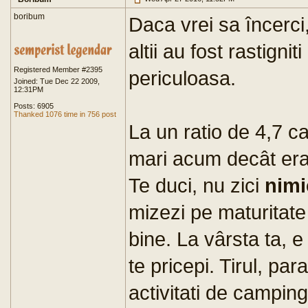
boribum
Daca vrei sa încerci,
altii au fost rastignit
Registered Member #2395
periculoasa.
Joined: Tue Dec 22 2009,
12:31PM
Posts: 6905
Thanked 1076 time in 756 post
La un ratio de 4,7 c
mari acum decât era
Te duci, nu zici
nimi
mizezi pe maturitate 
bine. La vârsta ta, e
te pricepi. Tirul, par
activitati de campin