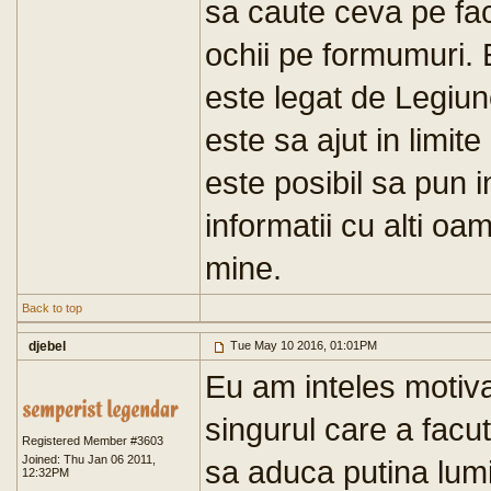
sa caute ceva pe fa
ochii pe formumuri. 
este legat de Legiun
este sa ajut in limit
este posibil sa pun 
informatii cu alti oa
mine.
Back to top
djebel
Tue May 10 2016, 01:01PM
Eu am inteles motiva
singurul care a facut
Registered Member #3603
Joined: Thu Jan 06 2011,
sa aduca putina lumi
12:32PM