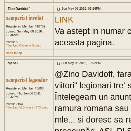
Zino Davidoff
Sun May 08 2016, 05:24PM
LINK
Registered Member #10759
Va astept in numar 
Joined: Sun May 08 2016,
12:36AM
aceasta pagina.
Posts: 3
Thanked 0 time in 0 post
Back to top
djebel
Sun May 08 2016, 10:52PM
@Zino Davidoff, fara 
viitori" legionari tr
Registered Member #3603
Joined: Thu Jan 06 2011,
Întelegeam un anun
12:32PM
Posts: 2103
ramura romana sau su
Thanked 516 time in 373 post
mle... si doresc sa
preocupări. ASL PLS