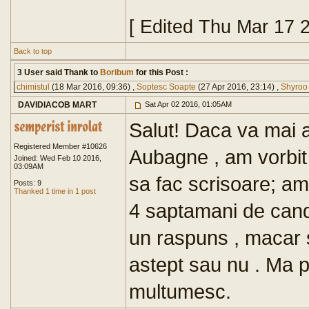
[ Edited Thu Mar 17 
Back to top
3 User said Thank to
Boribum
for this Post :
chimistul
(18 Mar 2016, 09:36) ,
Soptesc Soapte
(27 Apr 2016, 23:14) ,
Shyroo
DAVIDIACOB MART
Sat Apr 02 2016, 01:05AM
Salut! Daca va mai a
Registered Member #10626
Aubagne , am vorbit 
Joined: Wed Feb 10 2016,
03:09AM
sa fac scrisoare; am
Posts: 9
Thanked 1 time in 1 post
4 saptamani de cand 
un raspuns , macar 
astept sau nu . Ma p
multumesc.