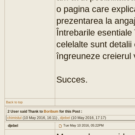
o pagina care explic
prezentarea la anga
Întrebarile esentiale
celelalte sunt detali
îngreuneze creierul v
Succes.
Back to top
2 User said Thank to
Boribum
for this Post :
chimistul
(10 May 2016, 16:11) ,
djebel
(10 May 2016, 17:17)
djebel
Tue May 10 2016, 05:22PM