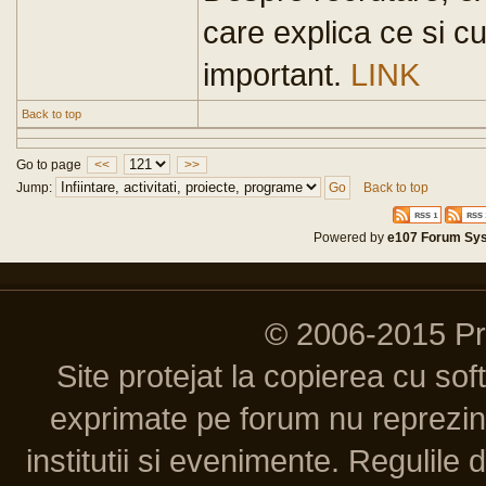
care explica ce si c
important.
LINK
Back to top
Go to page
<<
>>
Jump:
Back to top
Powered by
e107 Forum Sy
© 2006-2015 P
Site protejat la copierea cu so
exprimate pe forum nu reprezint
institutii si evenimente. Regulile 