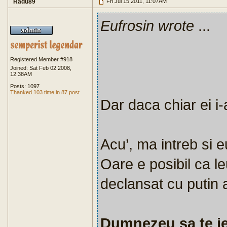
Radu89
Fri Jul 15 2011, 11:07AM
Eufrosin wrote
...
Registered Member #918
Joined: Sat Feb 02 2008,
12:38AM
Posts: 1097
Thanked 103 time in 87 post
Dar daca chiar ei i-
Acu’, ma intreb si e
Oare e posibil ca le
declansat cu putin 
Dumnezeu sa te ier