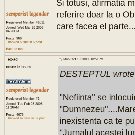
Si totusi, afirmatia
referire doar la o Ob
Registered Member #1011
care facea el parte.
Joined: Wed Mar 26 2008,
04:20PM
Posts: 966
Thanked 5 time in 5 post
Back to top
ex-ad
Mon Oct 19 2009, 10:51PM
nosce te ipsum
DESTEPTUL wrote
"Nefiinta" se inlocu
Registered Member #1
Joined: Tue Feb 28 2006,
"Dumnezeu"....Marele
11:26AM
Posts: 4678
inexistenta ca te pui
Thanked 67 time in 37 post
"Jurnalul acestei lu