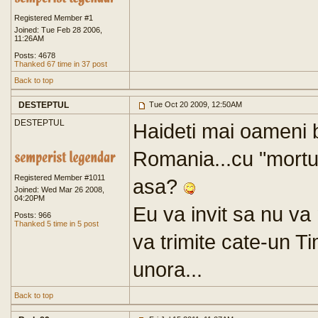
Registered Member #1
Joined: Tue Feb 28 2006,
11:26AM
Posts: 4678
Thanked 67 time in 37 post
Back to top
DESTEPTUL
Tue Oct 20 2009, 12:50AM
DESTEPTUL
Haideti mai oameni bu
Romania...cu "mortul 
Registered Member #1011
asa?
Joined: Wed Mar 26 2008,
04:20PM
Eu va invit sa nu va 
Posts: 966
Thanked 5 time in 5 post
va trimite cate-un Ti
unora...
Back to top