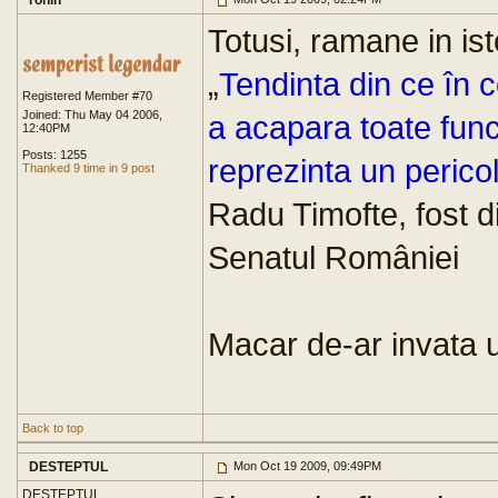
ronin
Totusi, ramane in ist
„
Tendinta din ce în c
Registered Member #70
Joined: Thu May 04 2006,
a acapara toate funct
12:40PM
Posts: 1255
reprezinta un peric
Thanked 9 time in 9 post
Radu Timofte, fost d
Senatul României
Macar de-ar invata u
Back to top
DESTEPTUL
Mon Oct 19 2009, 09:49PM
DESTEPTUL