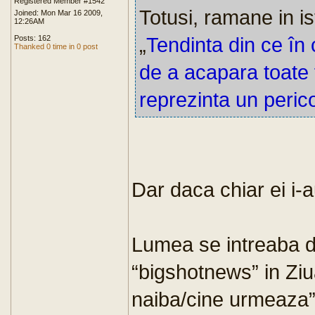
Registered Member #1542
Totusi, ramane in is
Joined: Mon Mar 16 2009,
12:26AM
„
Tendinta din ce în 
Posts: 162
Thanked 0 time in 0 post
de a acapara toate f
reprezinta un peri
Dar daca chiar ei i-
Lumea se intreaba de
“bigshotnews” in Ziua
naiba/cine urmeaza”