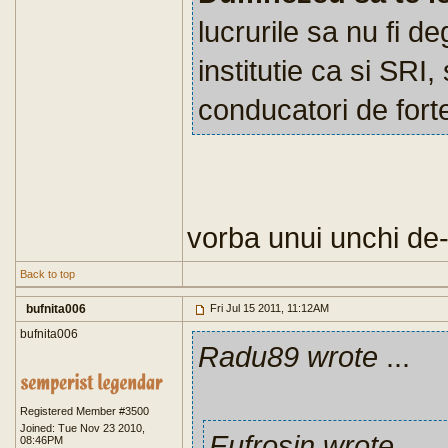
lucrurile sa nu fi de
institutie ca si SRI,
conducatori de forte
vorba unui unchi de-
Back to top
bufnita006
Fri Jul 15 2011, 11:12AM
bufnita006
Radu89 wrote
...
Registered Member #3500
Joined: Tue Nov 23 2010,
Eufrosin wrote
...
08:46PM