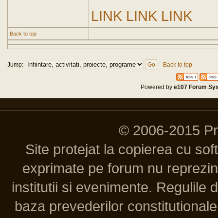
LINK
LINK
LINK
Back to top
Jump:
Back to top
Powered by
e107 Forum Sy
© 2006-2015 P
Site protejat la copierea cu so
exprimate pe forum nu reprezint
institutii si evenimente. Regulile 
baza prevederilor constitutionale 