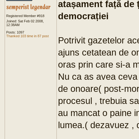
atașament față de ț
democrației
Registered Member #918
Joined: Sat Feb 02 2008,
12:38AM
Posts: 1097
Thanked 103 time in 87 post
Potrivit gazetelor a
ajuns cetatean de o
oras prin care si-a 
Nu ca as avea ceva 
de onoare( post-mort
procesul , trebuia sa
au mancat o paine 
lumea.( dezavuez , d