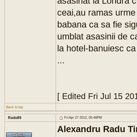
asasinat la Londra c
ceai,au ramas urme 
babana ca sa fie sig
umblat asasinii de 
la hotel-banuiesc ca 
...
[ Edited Fri Jul 15 2
Back to top
Radu89
Fri Apr 27 2012, 05:48PM
Alexandru Radu Tim