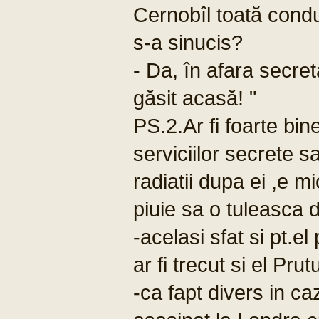
Cernobîl toată cond
s-a sinucis?
- Da, în afara secret
găsit acasă! "
PS.2.Ar fi foarte bi
serviciilor secrete 
radiatii dupa ei ,e m
piuie sa o tuleasca 
-acelasi sfat si pt.e
ar fi trecut si el Prut
-ca fapt divers in ca