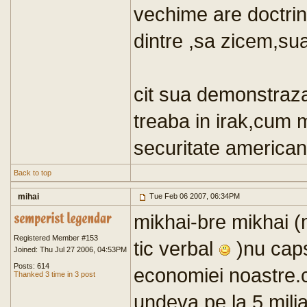
vechime are doctrina
dintre ,sa zicem,su
cit sua demonstraza
treaba in irak,cum m
securitate america
Back to top
mihai
Tue Feb 06 2007, 06:34PM
mikhai-bre mikhai 
Registered Member #153
tic verbal
)nu caps
Joined: Thu Jul 27 2006, 04:53PM
Posts: 614
economiei noastre.c
Thanked 3 time in 3 post
undeva pe la 5 mili