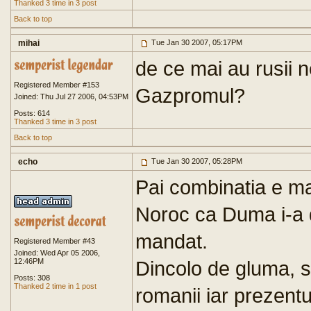
Thanked 3 time in 3 post
Back to top
mihai
Tue Jan 30 2007, 05:17PM
de ce mai au rusii 
Registered Member #153
Gazpromul?
Joined: Thu Jul 27 2006, 04:53PM
Posts: 614
Thanked 3 time in 3 post
Back to top
echo
Tue Jan 30 2007, 05:28PM
Pai combinatia e ma
Noroc ca Duma i-a dat
mandat.
Registered Member #43
Joined: Wed Apr 05 2006,
12:46PM
Dincolo de gluma, s
Posts: 308
Thanked 2 time in 1 post
romanii iar prezentu