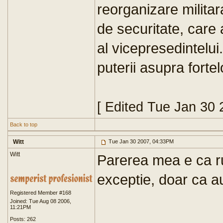
reorganizare militara
de securitate, care 
al vicepresedintelui.
puterii asupra forte
[ Edited Tue Jan 30
Back to top
Witt
Tue Jan 30 2007, 04:33PM
Witt
Parerea mea e ca r
exceptie, doar ca a
Registered Member #168
Joined: Tue Aug 08 2006,
11:21PM
Posts: 262