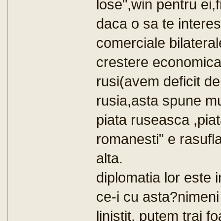
lose",win pentru ei,f
daca o sa te interes
comerciale bilatera
crestere economica 
rusi(avem deficit de
rusia,asta spune mu
piata ruseasca ,pia
romanesti" e rasufl
alta.
diplomatia lor este i
ce-i cu asta?nimeni
linistit, putem trai 