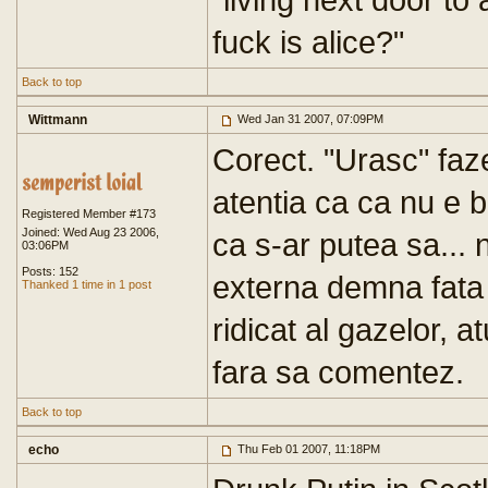
fuck is alice?"
Back to top
Wittmann
Wed Jan 31 2007, 07:09PM
Corect. "Urasc" faze
atentia ca ca nu e 
Registered Member #173
Joined: Wed Aug 23 2006,
ca s-ar putea sa... 
03:06PM
Posts: 152
externa demna fata
Thanked 1 time in 1 post
ridicat al gazelor, a
fara sa comentez.
Back to top
echo
Thu Feb 01 2007, 11:18PM