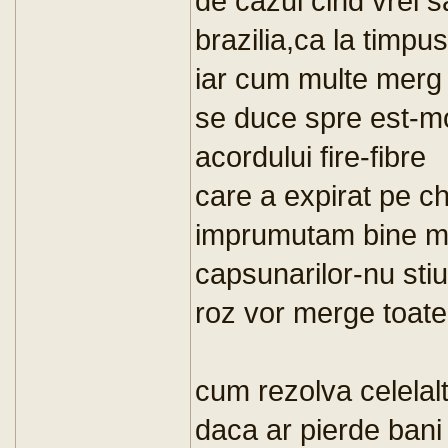
de cazul cind vrei s
brazilia,ca la timpu
iar cum multe merg b
se duce spre est-mo
acordului fire-fibre
care a expirat pe ch
imprumutam bine me
capsunarilor-nu stiu
roz vor merge toate i
cum rezolva celelal
daca ar pierde bani 