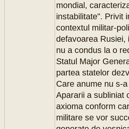
mondial, caracteriz
instabilitate". Privi
contextul militar-pol
defavoarea Rusiei, 
nu a condus la o red
Statul Major General
partea statelor dezv
Care anume nu s-a p
Apararii a subliniat
axioma conform care
militare se vor suc
generate de vesnica 