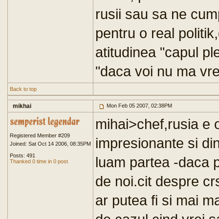
rusii sau sa ne cum
pentru o real politi
atitudinea "capul ple
"daca voi nu ma vre
Back to top
mikhai
Mon Feb 05 2007, 02:38PM
mihai>chef,rusia e 
Registered Member #209
impresionante si din
Joined: Sat Oct 14 2006, 08:35PM
Posts: 491
luam partea -daca 
Thanked 0 time in 0 post
de noi.cit despre c
ar putea fi si mai m