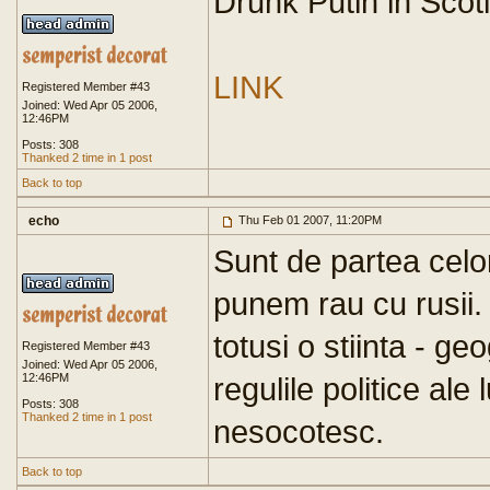
Drunk Putin in Scot
LINK
Registered Member #43
Joined: Wed Apr 05 2006,
12:46PM
Posts: 308
Thanked 2 time in 1 post
Back to top
echo
Thu Feb 01 2007, 11:20PM
Sunt de partea celo
punem rau cu rusii.
totusi o stiinta - g
Registered Member #43
Joined: Wed Apr 05 2006,
12:46PM
regulile politice ale
Posts: 308
Thanked 2 time in 1 post
nesocotesc.
Back to top