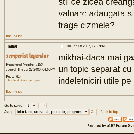
stii ce zicea creanga
valoare adaugata s
trage cizmele?
Back to top
mihai
Thu Feb 08 2007, 12:27PM
mikhai-daca mai ga
Registered Member #153
un topic separat cu
Joined: Thu Jul 27 2006, 04:53PM
Posts: 614
indeletniciri utile 
Thanked 3 time in 3 post
Back to top
Go to page
>>
Jump:
Back to top
Powered by
e107 Forum Sy