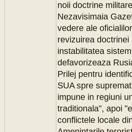
noii doctrine militar
Nezavisimaia Gazet
vedere ale oficialilor
revizuirea doctrinei
instabilitatea siste
defavorizeaza Rusi
Prilej pentru identif
SUA spre supremati
impune in regiuni u
traditionala", apoi 
conflictele locale di
Amenintarile teroris