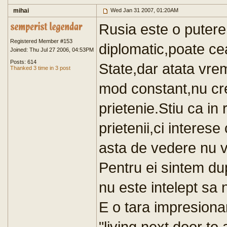
mihai
Wed Jan 31 2007, 01:20AM
Rusia este o putere
Registered Member #153
diplomatic,poate ce
Joined: Thu Jul 27 2006, 04:53PM
Posts: 614
State,dar atata vre
Thanked 3 time in 3 post
mod constant,nu cre
prietenie.Stiu ca in r
prietenii,ci interes
asta de vedere nu 
Pentru ei sintem du
nu este intelept sa
E o tara impresiona
"living next door to 