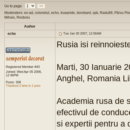
Go to page
>>
Moderators: ex-ad, colonelul, echo, truepride, dorobant, spk, Radu89, Pârvu Flor
Mihais, Resboiu
Author
echo
Tue Jan 30 2007, 12:06AM
Rusia isi reinnoieste
Marti, 30 Ianuarie 2
Registered Member #43
Joined: Wed Apr 05 2006,
12:46PM
Anghel, Romania Li
Posts: 308
Thanked 2 time in 1 post
Academia rusa de st
efectivul de conduc
si expertii pentru a