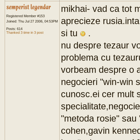
mikhai- vad ca tot m
Registered Member #153
aprecieze rusia.in
Joined: Thu Jul 27 2006, 04:53PM
Posts: 614
si tu
.
Thanked 3 time in 3 post
nu despre tezaur vo
problema cu tezaur
vorbeam despre o a
negocieri "win-win s
cunosc.ei cer mult si
specialitate,negoci
"metoda rosie" sau
cohen,gavin kennedy e