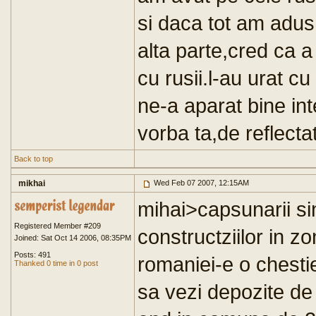
si daca tot am adus
alta parte,cred ca a
cu rusii.l-au urat c
ne-a aparat bine int
vorba ta,de reflectat
Back to top
mikhai
Wed Feb 07 2007, 12:15AM
mihai>capsunarii si
Registered Member #209
constructziilor in z
Joined: Sat Oct 14 2006, 08:35PM
Posts: 491
romaniei-e o chesti
Thanked 0 time in 0 post
sa vezi depozite de