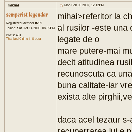
mikhai
Mon Feb 05 2007, 12:12PM
mihai>referitor la c
Registered Member #209
al rusilor -este una 
Joined: Sat Oct 14 2006, 08:35PM
Posts: 491
legate de o
Thanked 0 time in 0 post
mare putere-mai mul
decit atitudinea rusi
recunoscuta ca una
buna calitate-iar vr
exista alte pirghii,
daca acel tezaur s-
recuperrarea lui e p