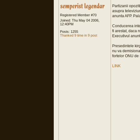
Partizanii opozit
asupra televiziu
Registered Member #70
anunta AFP. Pala
Joined: Thu May 04 2006,
12:40PM
Conducerea inter
fi arestat, daca
Posts: 1255
Thanked 9 time in 9 post
Executivul anunt
Presedintele kir
nu va demisiona 
fortelor ONU de 
LINK