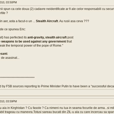
010, 03:50PM
ii spun ca cele doua (2) cadavre neidentificate ar fi ale celor responsabili cu secur
tite ?
in aer, asta a facut-o un ...
Stealth Aircraft
. Au rusii asa ceva ???
 de ce spunea Eric:
it) has perfected its
anti-gravity, stealth aircraft
post
e weapons to be used against any government
that
reak the temporal power of the pope of Rome."
esant:
de asasinat...
****************************
id by FSB sources reporting to Prime Minister Putin to have been a “successful decapi
010, 03:59PM
u aia in Kirghistan ? Cu fasole ? Ca nimeni nu lua in seama focurile de arma...si mili
abil trageau cu manevra.Totusi sareau bucati din ZIL-u ala cu care incercau sa spa