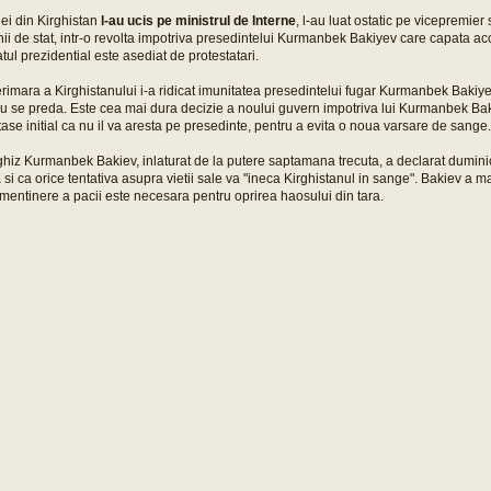
iei din Kirghistan
l-au ucis pe ministrul de Interne
, l-au luat ostatic pe vicepremier 
nii de stat, intr-o revolta impotriva presedintelui Kurmanbek Bakiyev care capata a
tul prezidential este asediat de protestatari.
imara a Kirghistanului i-a ridicat imunitatea presedintelui fugar Kurmanbek Bakiyev 
 nu se preda. Este cea mai dura decizie a noului guvern impotriva lui Kurmanbek Ba
ase initial ca nu il va aresta pe presedinte, pentru a evita o noua varsare de sange.
ghiz Kurmanbek Bakiev, inlaturat de la putere saptamana trecuta, a declarat dumin
si ca orice tentativa asupra vietii sale va "ineca Kirghistanul in sange". Bakiev a m
mentinere a pacii este necesara pentru oprirea haosului din tara.