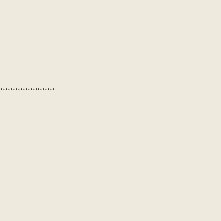
***********************