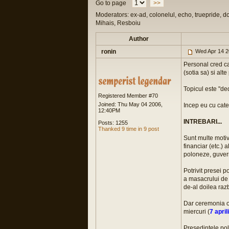
Go to page
>>
Moderators: ex-ad, colonelul, echo, truepride, d
Mihais, Resboiu
Author
ronin
Wed Apr 14 2
Personal cred ca
(sotia sa) si alte
Topicul este "de
Registered Member #70
Joined: Thu May 04 2006,
Incep eu cu cate
12:40PM
INTREBARI...
Posts: 1255
Thanked 9 time in 9 post
Sunt multe motive
financiar (etc.) 
poloneze, guverna
Potrivit presei
a masacrului de 
de-al doilea raz
Dar ceremonia of
miercuri (
7 april
Presedintele pol