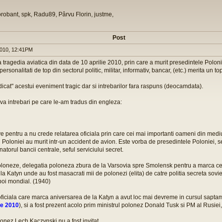
orobant, spk, Radu89, Pârvu Florin, justme,
Post
010, 12:41PM
 tragedia aviatica din data de 10 aprilie 2010, prin care a murit presedintele Polo
 personalitati de top din sectorul politic, militar, informativ, bancar, (etc.) merita un to
dicat" acestui eveniment tragic dar si intrebarilor fara raspuns (deocamdata).
va intrebari pe care le-am tradus din engleza:
 pentru a nu crede relatarea oficiala prin care cei mai importanti oameni din mediul p
al Poloniei au murit intr-un accident de avion. Este vorba de presedintele Poloniei, s
torul bancii centrale, seful serviciului secret.
 poloneze, delegatia poloneza zbura de la Varsovia spre Smolensk pentru a marca c
la Katyn unde au fost masacrati mii de polonezi (elita) de catre politia secreta sovie
boi mondial. (1940)
iciala care marca aniversarea de la Katyn a avut loc mai devreme in cursul saptama
ie 2010
), si a fost prezent acolo prim ministrul polonez Donald Tusk si PM al Rusiei,
onez Lech Kaczynski nu a fost invitat.