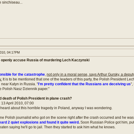
e sinchiseau...
010, 04:17PM
 openly accuse Russia of murdering Lech Kaczynski
onsible for the catastrophe
,
not only in a moral sense, says Arthur Gursky, a deput
y.
It is to be mentioned that one of the leaders of this party, the Polish President Le
h near Katyn in Russia. "
I'm pretty confident that the Russians are deceiving us
",
he Polish Nasz Dziennik paper."
 death of Polish President in plane crash?
: 13 April 2010, 07:00
heard about this horrible tragedy in Poland, anyway I was wondering.
ne Polish journalist who got on the scene right after the crash occurred and he was 
eard 2 quiet explosions and found it quite weird
.
Soon Russian Police got him, put
eaten saying he'll go to jail. Then they started to ask him what he knows.