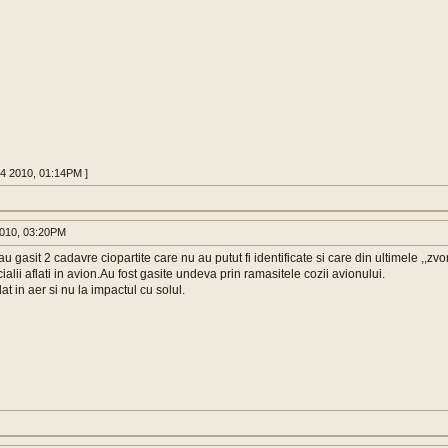
14 2010, 01:14PM ]
010, 03:20PM
u gasit 2 cadavre ciopartite care nu au putut fi identificate si care din ultimele ,,zvo
cialii aflati in avion.Au fost gasite undeva prin ramasitele cozii avionului.
t in aer si nu la impactul cu solul.