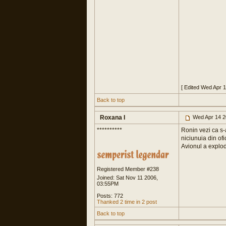
[ Edited Wed Apr 
Back to top
Roxana I
Wed Apr 14 2
**********
Ronin vezi ca s-a
niciunuia din ofi
Avionul a exploda
Registered Member #238
Joined: Sat Nov 11 2006,
03:55PM
Posts: 772
Thanked 2 time in 2 post
Back to top