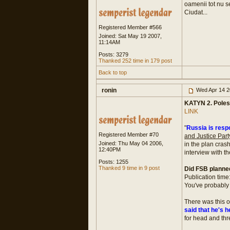
oamenii tot nu s
Ciudat...
Registered Member #566
Joined: Sat May 19 2007,
11:14AM
Posts: 3279
Thanked 252 time in 179 post
Back to top
ronin
Wed Apr 14 2
KATYN 2. Poles
LINK
"
Russia is resp
Registered Member #70
and Justice Part
Joined: Thu May 04 2006,
in the plan cras
12:40PM
interview with t
Posts: 1255
Thanked 9 time in 9 post
Did FSB planned
Publication time
You've probably 
There was this o
said that he's h
for head and thr