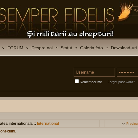
FORUM
Despre noi
Statut
Galeria foto
Download-uri
Remember me
Forgot password?
atea internationala ::
International
<<
Previou
conexiuni.