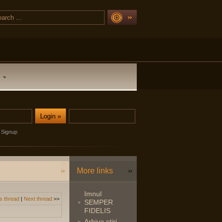
Signup
More links
Imnul
s thread
|
Next thread
>>
SEMPER
FIDELIS
Arhiva stiri