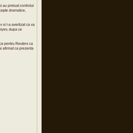
si au preluat controlul
ccepte dramatice,
si l-a avertizat ca va
kiyev, dupa ce
ica pentru Reuters ca
ai afirmat ca prezenta