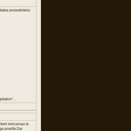
itatea presedintelui.
tation”...
tarii reincarcau la
rga poartta.Dar