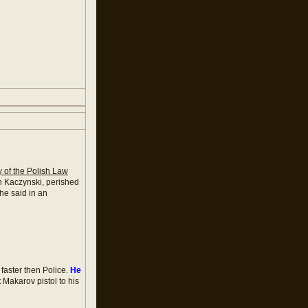
y of the Polish Law
ch Kaczynski, perished
 he said in an
faster then Police.
He
 Makarov pistol to his