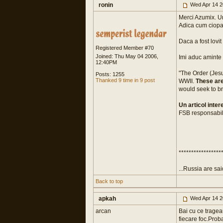
ronin
Wed Apr 14 2
Merci Azumix. Un
Adica cum ciopar
Daca a fost lovit 
Registered Member #70
Joined: Thu May 04 2006,
Imi aduc aminte
12:40PM
"The Order (Jesu
Posts: 1255
Thanked 9 time in 9 post
WWII.
These ar
would seek to b
Un articol inter
FSB responsabil 
*****************
...Russia are sa
Back to top
apkah
Wed Apr 14 2
arcan
Bai cu ce tragea
fiecare foc.Prob