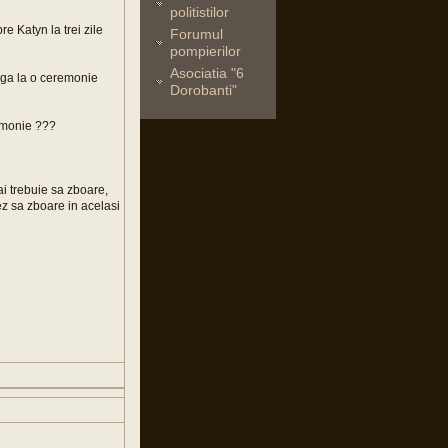
politistilor
 Katyn la trei zile
Forumul
pompierilor
Asociatia "6
rga la o ceremonie
Dorobanti"
remonie ???
ai trebuie sa zboare,
ez sa zboare in acelasi