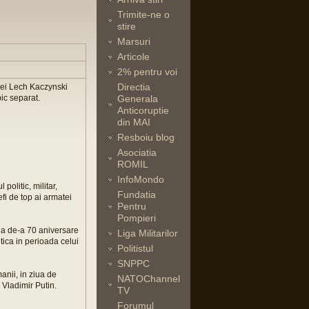
Trimite-ne o
stire
Marsuri
Articole
2% pentru voi
Directia
niei Lech Kaczynski
pic separat.
Generala
Anticoruptie
din MAI
Resboiu blog
Asociatia
ROMIL
InfoMondo
olitic, militar,
Fundatia
efi de top ai armatei
Pentru
Pompieri
ea de-a 70 aniversare
Liga Militarilor
tica in perioada celui
Politistul
SNPPC
nii, in ziua de
NATOChannel
 Vladimir Putin.
TV
Forumul