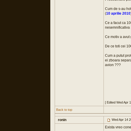
Cum de s-au hota
(
10 aprilie 2010
Ce a facut ca 10
nesemnificativa 
Ce motiv a avut 
De ce toti cei 1
Cum a putut prot
ei zboara separa
avion ???
[ Edited Wed Apr 
Back to top
ronin
Wed Apr 14 2
Exista vreo cone