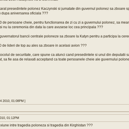
rat presedintele polonez Kaczynski si jumatate din guvernul polonez sa zboare spre
) dupa aniversarea oficiala ???
0 de persoane cheie, pentru functionarea de zi cu zi a guvernului polonez, sa mea
si nu la ceremonia din data la care avusese loc cea principala ???
guvernatorul bancii centrale poloneze sa zboare la Katyn pentru a participa la ce
00 de lideri de top au ales sa zboare in acelasi avion ???
ocolul de securitate, care spune ca atunci cand presedintele si unul din deputatii s
t, sa fie asa de relaxati acceptand ca toate persoanele cheie ale guvernului polon
14 2010, 01:08PM ]
010, 01:12PM
xiune intre tragedia poloneza si tragedia din Kirghistan ???