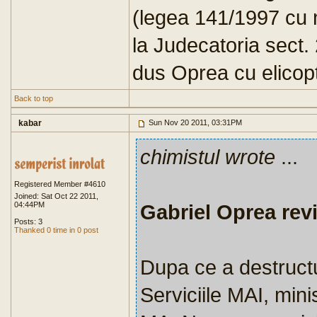
(legea 141/1997 cu 
la Judecatoria sect.
dus Oprea cu elicopt
Back to top
kabar
Sun Nov 20 2011, 03:31PM
chimistul wrote
...
Registered Member #4610
Joined: Sat Oct 22 2011,
04:44PM
Gabriel Oprea revi
Posts: 3
Thanked 0 time in 0 post
Dupa ce a destructu
Serviciile MAI, mini