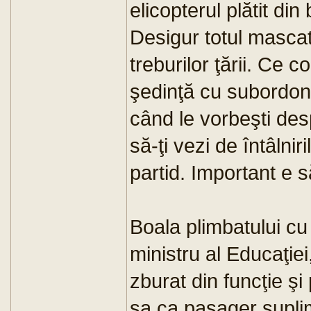
elicopterul plătit din
Desigur totul mascat
treburilor ţării. Ce c
şedinţă cu subordona
când le vorbeşti des
să-ţi vezi de întâlni
partid. Important e s
Boala plimbatului cu
ministru al Educaţiei
zburat din funcţie şi
sa ca pasager suplim