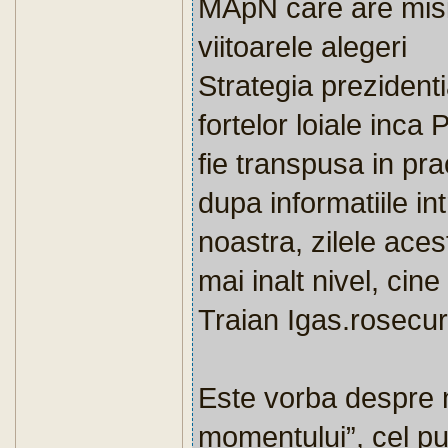
MApN care are misiu
viitoarele alegeri
Strategia prezidenti
fortelor loiale inca
fie transpusa in pra
dupa informatiile in
noastra, zilele aces
mai inalt nivel, cine
Traian Igas.rosecuri
Este vorba despre n
momentului”, cel put