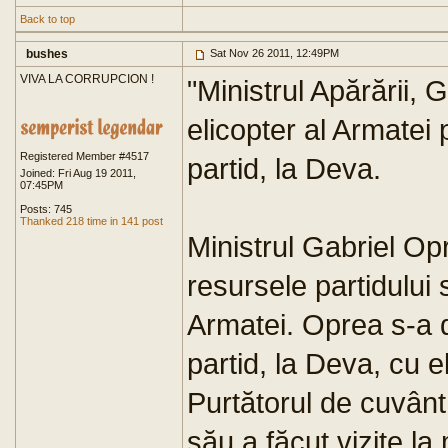
Back to top
bushes
Sat Nov 26 2011, 12:49PM
VIVA LA CORRUPCION !
"Ministrul Apărării, 
elicopter al Armatei
Registered Member #4517
partid, la Deva.
Joined: Fri Aug 19 2011,
07:45PM
Posts: 745
Thanked 218 time in 141 post
Ministrul Gabriel O
resursele partidului
Armatei. Oprea s-a d
partid, la Deva, cu el
Purtătorul de cuvânt
său a făcut vizite la