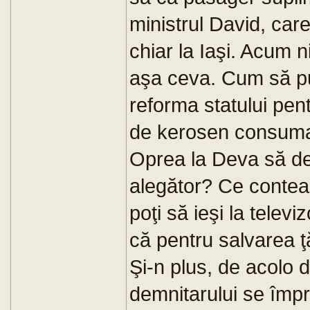
ministrul David, care
chiar la Iaşi. Acum 
aşa ceva. Cum să pu
reforma statului pen
de kerosen consumat
Oprea la Deva să dea
alegător? Ce contea
poţi să ieşi la telev
că pentru salvarea ţă
Şi-n plus, de acolo 
demnitarului se împră