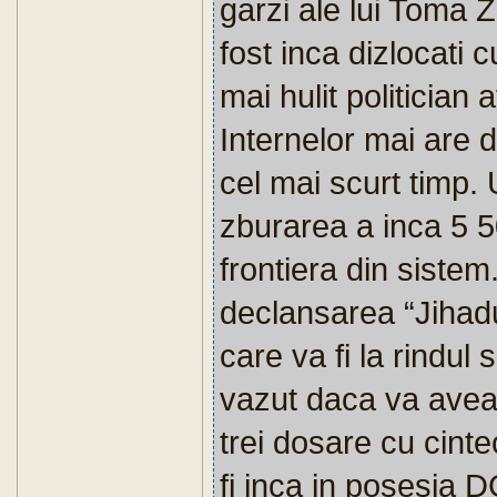
garzi ale lui Toma 
fost inca dizlocati c
mai hulit politician 
Internelor mai are d
cel mai scurt timp. 
zburarea a inca 5 50
frontiera din sistem. 
declansarea “Jihadu
care va fi la rindul
vazut daca va avea 
trei dosare cu cint
fi inca in posesia 