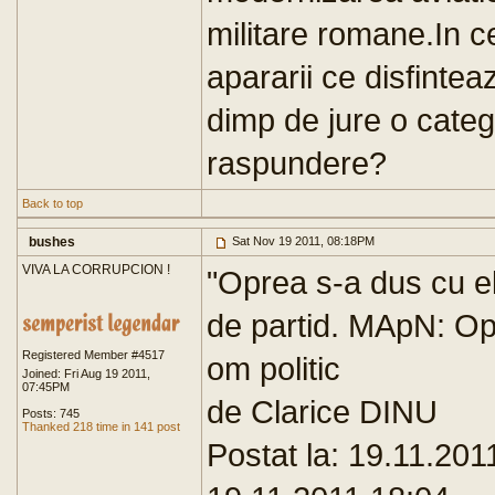
militare romane.In c
apararii ce disfintea
dimp de jure o catego
raspundere?
Back to top
bushes
Sat Nov 19 2011, 08:18PM
VIVA LA CORRUPCION !
"Oprea s-a dus cu eli
de partid. MApN: Opre
Registered Member #4517
om politic
Joined: Fri Aug 19 2011,
07:45PM
de Clarice DINU
Posts: 745
Thanked 218 time in 141 post
Postat la: 19.11.201