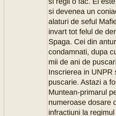
si regii o fac. El es
si devenea un coniac
alaturi de seful Mafi
invart tot felul de d
Spaga. Cei din antur
condamnati, dupa cum
mii de ani de puscari
Inscrierea in UNPR
puscarie. Astazi a fo
Muntean-primarul pe
numeroase dosare di
infractiuni la regi