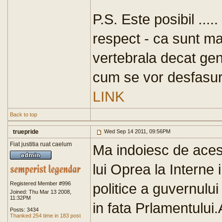
P.S. Este posibil ....
respect - ca sunt ma
vertebrala decat gen
cum se vor desfasura ,
LINK
Back to top
truepride
Wed Sep 14 2011, 09:56PM
Fiat justitia ruat caelum
Ma indoiesc de aces
lui Oprea la Interne
Registered Member #996
politice a guvernulu
Joined: Thu Mar 13 2008,
11:32PM
in fata Prlamentului
Posts: 3434
Thanked 254 time in 183 post