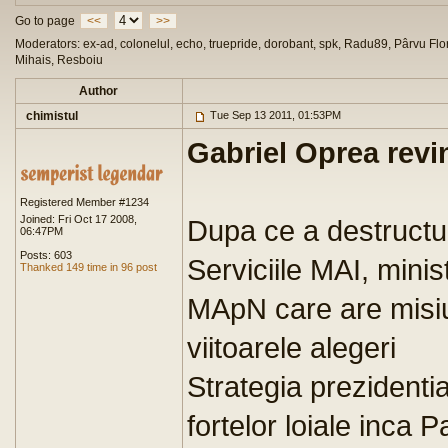
Go to page
<<
>>
Moderators: ex-ad, colonelul, echo, truepride, dorobant, spk, Radu89, Pârvu Flor
Mihais, Resboiu
Author
chimistul
Tue Sep 13 2011, 01:53PM
Gabriel Oprea revin
Registered Member #1234
Joined: Fri Oct 17 2008,
Dupa ce a destructur
06:47PM
Posts: 603
Serviciile MAI, minis
Thanked 149 time in 96 post
MApN care are misiun
viitoarele alegeri
Strategia prezidentia
fortelor loiale inca 