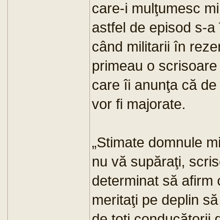
care-i mulţumesc min
astfel de episod s-a
când militarii în rez
primeau o scrisoare 
care îi anunţa că de 
vor fi majorate.
„Stimate domnule min
nu vă supăraţi, scr
determinat să afirm
meritaţi pe deplin s
de toţi conducătorii d