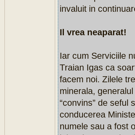
invaluit in continuar
Il vrea neaparat!
Iar cum Serviciile 
Traian Igas ca soart
facem noi. Zilele tr
minerala, generalul
“convins” de seful st
conducerea Minister
numele sau a fost o