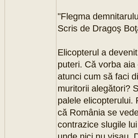
"Flegma demnitarului
Scris de Dragoş Boţ
Elicopterul a deveni
puteri. Că vorba aia
atunci cum să faci dif
muritorii alegători? 
palele elicopterului
că România se vede 
contrazice slugile l
unde nici nu visau. 