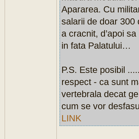
Apararea. Cu militar
salarii de doar 300
a cracnit, d’apoi s
in fata Palatului…
P.S. Este posibil ...
respect - ca sunt m
vertebrala decat ge
cum se vor desfasura 
LINK