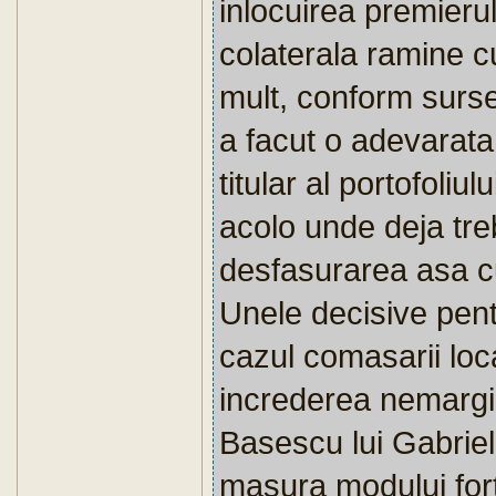
inlocuirea premierul
colaterala ramine c
mult, conform sursel
a facut o adevarata
titular al portofoliu
acolo unde deja tre
desfasurarea asa cu
Unele decisive pentru
cazul comasarii loc
increderea nemargin
Basescu lui Gabrie
masura modului for