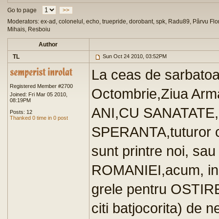
Go to page
>>
Moderators: ex-ad, colonelul, echo, truepride, dorobant, spk, Radu89, Pârvu Flor
Mihais, Resboiu
Author
TL
Sun Oct 24 2010, 03:52PM
La ceas de sarbatoare
Registered Member #2700
Octombrie,Ziua Ar
Joined: Fri Mar 05 2010,
08:19PM
ANI,CU SANATATE,
Posts: 12
Thanked 0 time in 0 post
SPERANTA,tuturor ce
sunt printre noi, s
ROMANIEI,acum, in 
grele pentru OSTIR
citi batjocorita) de 