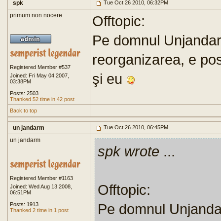
spk
Tue Oct 26 2010, 06:32PM
primum non nocere
Offtopic:
Pe domnul Unjandarm
reorganizarea, e posi
Registered Member #537
şi eu
Joined: Fri May 04 2007,
03:38PM
Posts: 2503
Thanked 52 time in 42 post
Back to top
un jandarm
Tue Oct 26 2010, 06:45PM
un jandarm
spk wrote
...
Registered Member #1163
Offtopic:
Joined: Wed Aug 13 2008,
06:51PM
Pe domnul Unjandar
Posts: 1913
Thanked 2 time in 1 post