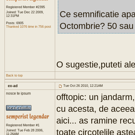
Registered Member #2395
Ce semnificatie apa
Joined: Tue Dec 22 2009,
12:31PM
Octombrie? 50 sau 
Posts: 6905
Thanked 1076 time in 756 post
O sugestie,puteti al
Back to top
ex-ad
Tue Oct 26 2010, 12:21AM
nosce te ipsum
offtopic: un jandarm,
cu acesta, de aceea
aici... as ramine re
Registered Member #1
toate circotelile aste
Joined: Tue Feb 28 2006,
11:26AM