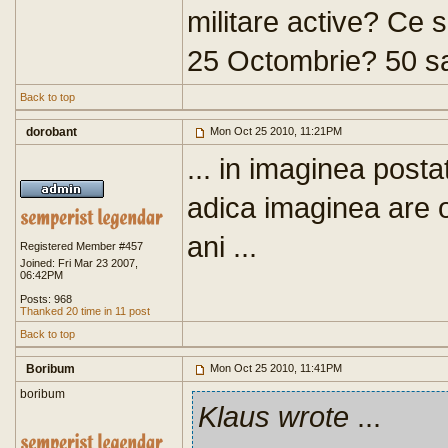
militare active? Ce 
25 Octombrie? 50 sa
Back to top
dorobant
Mon Oct 25 2010, 11:21PM
... in imaginea post
adica imaginea are 
ani ...
Registered Member #457
Joined: Fri Mar 23 2007,
06:42PM
Posts: 968
Thanked 20 time in 11 post
Back to top
Boribum
Mon Oct 25 2010, 11:41PM
boribum
Klaus wrote
...