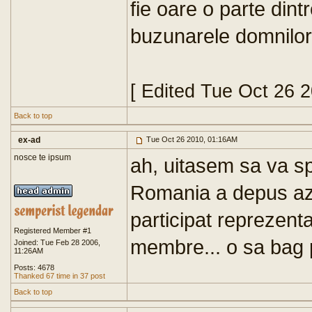
fie oare o parte dintre
buzunarele domnilor
[ Edited Tue Oct 26 
Back to top
ex-ad
Tue Oct 26 2010, 01:16AM
nosce te ipsum
ah, uitasem sa va spu
Romania a depus azi
participat reprezentat
Registered Member #1
membre... o sa bag p
Joined: Tue Feb 28 2006,
11:26AM
Posts: 4678
Thanked 67 time in 37 post
Back to top