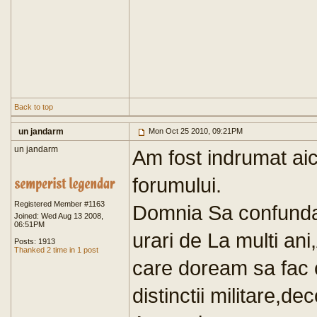
Back to top
un jandarm
Mon Oct 25 2010, 09:21PM
un jandarm
Am fost indrumat aic
forumului.
Registered Member #1163
Domnia Sa confunda 
Joined: Wed Aug 13 2008,
06:51PM
urari de La multi an
Posts: 1913
Thanked 2 time in 1 post
care doream sa fac 
distinctii militare,de