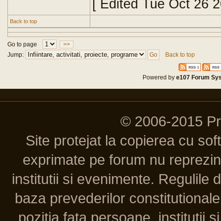
[ Edited Tue Oct 26 
Back to top
Go to page
>>
Jump:
Back to top
Powered by
e107 Forum Sy
© 2006-2015 P
Site protejat la copierea cu so
exprimate pe forum nu reprezint
institutii si evenimente. Regulile 
baza prevederilor constitutionale 
pozitia fata persoane, institutii s