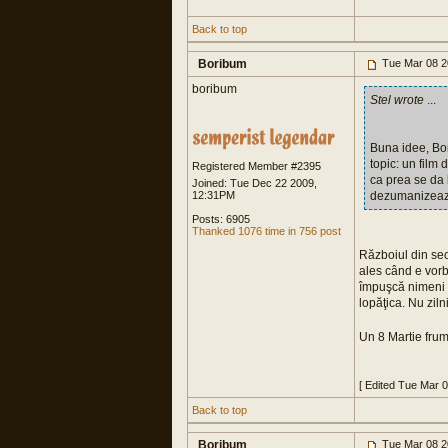
Back to top
Boribum
Tue Mar 08 2
boribum
Stel wrote
...
Buna idee, Bor
topic: un film
Registered Member #2395
ca prea se da 
Joined: Tue Dec 22 2009,
12:31PM
dezumanizeaza
Posts: 6905
Thanked 1076 time in 756 post
Războiul din sec
ales când e vorb
împuşcă nimeni z
lopăţica. Nu ziln
Un 8 Martie fru
[ Edited Tue Mar 
Back to top
Boribum
Tue Mar 08 2