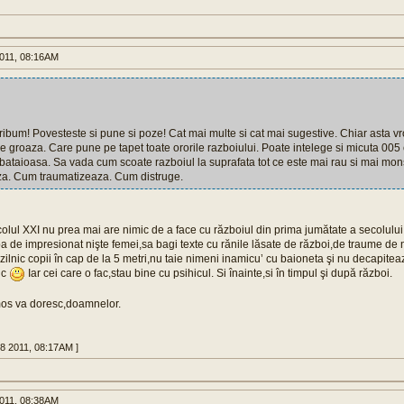
011, 08:16AM
ibum! Povesteste si pune si poze! Cat mai multe si cat mai sugestive. Chiar asta vr
 de groaza. Care pune pe tapet toate ororile razboiului. Poate intelege si micuta 005
bataioasa. Sa vada cum scoate razboiul la suprafata tot ce este mai rau si mai mo
. Cum traumatizeaza. Cum distruge.
olul XXI nu prea mai are nimic de a face cu războiul din prima jumătate a secolulu
a de impresionat nişte femei,sa bagi texte cu rănile lăsate de război,de traume de 
ilnic copii în cap de la 5 metri,nu taie nimeni inamicu’ cu baioneta şi nu decapit
ic
Iar cei care o fac,stau bine cu psihicul. Si înainte,si în timpul şi după război.
mos va doresc,doamnelor.
08 2011, 08:17AM ]
011, 08:38AM