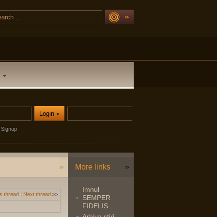
Signup
More links
Imnul
s thread
|
Next thread
>>
SEMPER
FIDELIS
Arhiva stiri