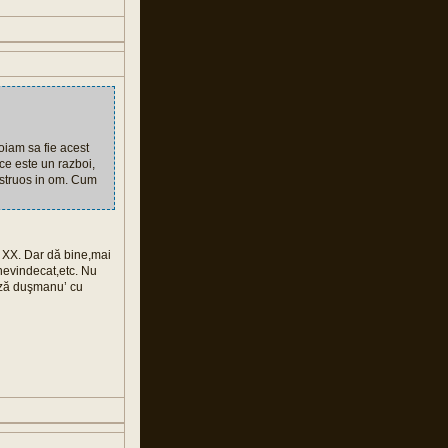
oiam sa fie acest
 ce este un razboi,
nstruos in om. Cum
i XX. Dar dă bine,mai
nevindecat,etc. Nu
ează duşmanu’ cu