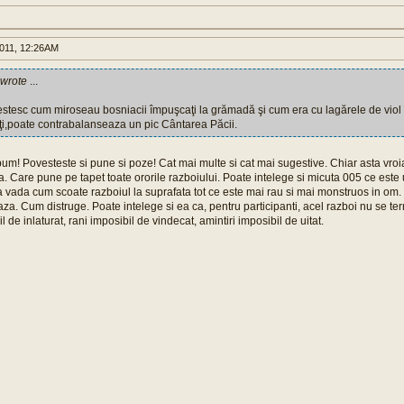
011, 12:26AM
wrote
...
stesc cum miroseau bosniacii împuşcaţi la grămadă şi cum era cu lagărele de viol
ţi,poate contrabalanseaza un pic Cântarea Păcii.
um! Povesteste si pune si poze! Cat mai multe si cat mai sugestive. Chiar asta vroia
a. Care pune pe tapet toate ororile razboiului. Poate intelege si micuta 005 ce este
a vada cum scoate razboiul la suprafata tot ce este mai rau si mai monstruos in 
a. Cum distruge. Poate intelege si ea ca, pentru participanti, acel razboi nu se te
 de inlaturat, rani imposibil de vindecat, amintiri imposibil de uitat.