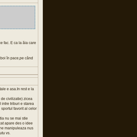
ce fac. E ca la ăia care
zboi în pace,pe când
ale e asa.In rest e la
e civilizatie) zicea
 intre triburi e starea
sportul favorit al celor
tia nu se mai stie
cat apare des o idee
sa ne manipuleaza nus
utu vs.