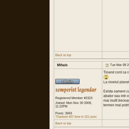
Back to top
Mihais
Tue Mar 08 2
Tinand cont ca 
La nivelul plane
Exista oameni ca
abator sau intr-
Registered Member #2323
mai multi treceau
Joined: Mon Nov 30 2009,
termen mai potri
11:22PM
Posts: 3943
Thanked 457 time in 321 post
Back to top