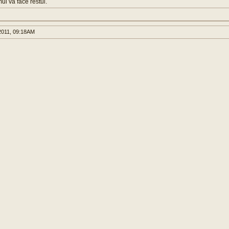
ul va face restul.
011, 09:18AM