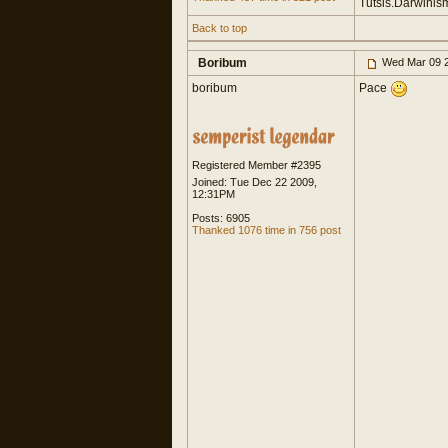
Tutsis.Darwinism
Back to top
Boribum
Wed Mar 09 2
boribum
Pace
Registered Member #2395
Joined: Tue Dec 22 2009,
12:31PM
Posts: 6905
Thanked 1076 time in 756 post