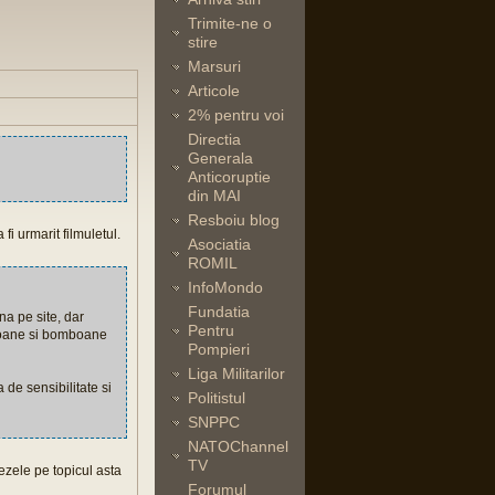
Trimite-ne o
stire
Marsuri
Articole
2% pentru voi
Directia
Generala
Anticoruptie
din MAI
Resboiu blog
fi urmarit filmuletul.
Asociatia
ROMIL
InfoMondo
Fundatia
na pe site, dar
Pentru
mpoane si bomboane
Pompieri
Liga Militarilor
 de sensibilitate si
Politistul
SNPPC
NATOChannel
TV
bezele pe topicul asta
Forumul