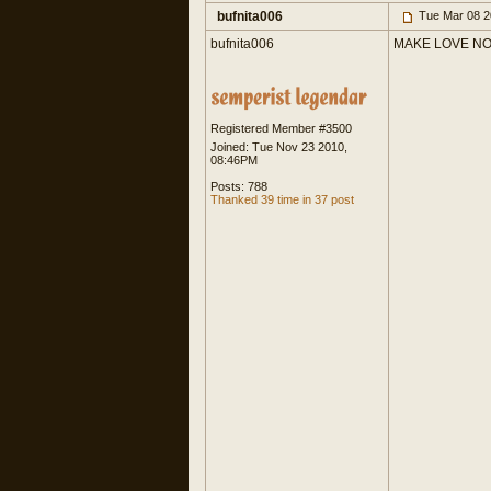
bufnita006
Tue Mar 08 2
bufnita006
MAKE LOVE N
Registered Member #3500
Joined: Tue Nov 23 2010,
08:46PM
Posts: 788
Thanked 39 time in 37 post