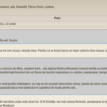
orobant, spk, Radu89, Pârvu Florin, justme,
Post
011, 12:12AM
 Ex-ad..Scuze.
sa-mi ceri scuze, micuta mea. Pentru ca ai facut varza un topic valoros fara macar sa 
e concurs de Miss, oameni buni... las topicul fiindca filmuletul inserat merita sa rami
ansformati forumul intr-un fluviu de lacrimi orgasmice cu violine, pampoane, ta
 mult pentru intelegere, va rog sa-mi scuzati izbucnirea cinica, lipsita de orice urma
uparati daca mut subiectul in capitolul De toate pentru toti...
tii mai bine unde este locul lui. Si fii linistita: vei mai vedea floricele, pampoane si 
ne Boribum.