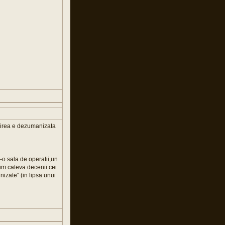
nirea e dezumanizata
o sala de operatii,un
cum cateva decenii cei
nizate'' (in lipsa unui