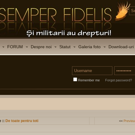
FORUM
Despre noi
Statut
Galeria foto
Download-uri
Remember me
Forgot password?
e ::
De toate pentru toti
<<
Previou