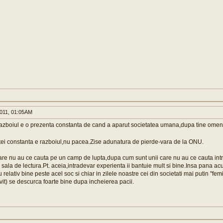
011, 01:05AM
razboiul e o prezenta constanta de cand a aparut societatea umana,dupa tine ome
tei constanta e razboiul,nu pacea.Zise adunatura de pierde-vara de la ONU.
re nu au ce cauta pe un camp de lupta,dupa cum sunt unii care nu au ce cauta intr-
o sala de lectura.Pt. aceia,intradevar experienta ii bantuie mult si bine.Insa pana a
 relativ bine peste acel soc si chiar in zilele noastre cei din societati mai putin ''femi
vit) se descurca foarte bine dupa incheierea pacii.