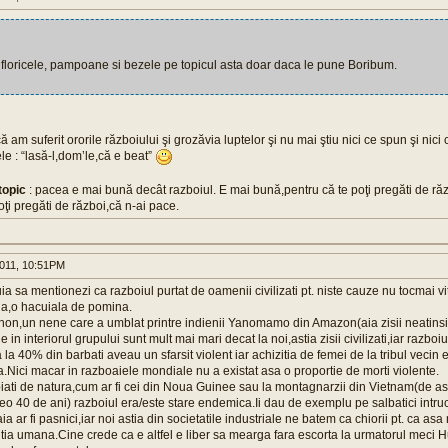
floricele, pampoane si bezele pe topicul asta doar daca le pune Boribum.
 am suferit ororile războiului şi grozăvia luptelor şi nu mai ştiu nici ce spun şi nici 
e : “lasă-l,dom’le,că e beat”
topic
: pacea e mai bună decât razboiul. E mai bună,pentru că te poţi pregăti de ră
oţi pregăti de război,că n-ai pace.
011, 10:51PM
 sa mentionezi ca razboiul purtat de oamenii civilizati pt. niste cauze nu tocmai vit
na,o hacuiala de pomina.
,un nene care a umblat printre indienii Yanomamo din Amazon(aia zisii neatinsi d
le in interiorul grupului sunt mult mai mari decat la noi,astia zisii civilizati,iar razboiul
 40% din barbati aveau un sfarsit violent iar achizitia de femei de la tribul vecin e 
a.Nici macar in razboaiele mondiale nu a existat asa o proportie de morti violente.
opiati de natura,cum ar fi cei din Noua Guinee sau la montagnarzii din Vietnam(de as
eo 40 de ani) razboiul era/este stare endemica.Ii dau de exemplu pe salbatici intru
a ar fi pasnici,iar noi astia din societatile industriale ne batem ca chiorii pt. ca a
itia umana.Cine crede ca e altfel e liber sa mearga fara escorta la urmatorul meci H