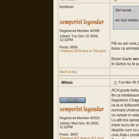
boribum
Stel wrote
...
vei mai vedea 
Registered Member #2395
Joined: Tue Dec 22 2009,
12:31PM
Păi eu am voie,că
Posts: 6905
beau ca animalel
Thanked 1076 time in 756 post
Revin foarte
on-
în război nu te p
Back to top
Mihais
Tue Mar 08 2
ACH,poate trebuia
fel ca intotdeau
Napoleon Chagnon
ca la ei tulburari
normala.Undeva la
ce raman in viat
Registered Member #2323
La alti insi apr
Joined: Mon Nov 30 2009,
mare lucru de vr
11:22PM
stupida cum ca ai
Posts: 3943
cine.Asta-i cond
Thanked 457 time in 321 post