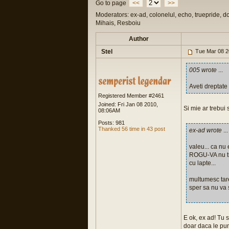
Go to page
<<
>>
Moderators: ex-ad, colonelul, echo, truepride, d
Mihais, Resboiu
Author
Stel
Tue Mar 08 2
005 wrote
...
Aveti dreptate
Registered Member #2461
Joined: Fri Jan 08 2010,
Si mie ar trebui 
08:06AM
Posts: 981
Thanked 56 time in 43 post
ex-ad wrote
...
valeu... ca nu 
ROGU-VA nu tr
cu lapte...
multumesc tare
sper sa nu va s
E ok, ex ad! Tu s
doar daca le pu