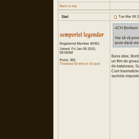
Back to top
Stel
Tue Mar 08 2
ACH Boribum 
Hai să vă pove
poze dacă vre
Registered Member #2461
Joined: Fri Jan 08 2010,
08:06AM
Buna idee, Borib
Posts: 981
un film de groaz
Thanked 56 time in 43 post
da bataioasa. S
Cum traumatizeaz
sechele imposibil