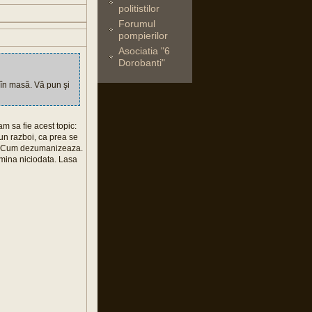
politistilor
Forumul
pompierilor
Asociatia "6
Dorobanti"
 în masă. Vă pun şi
m sa fie acest topic:
 un razboi, ca prea se
om. Cum dezumanizeaza.
rmina niciodata. Lasa