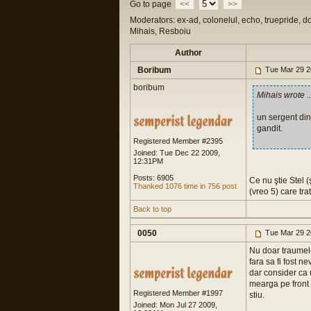
Go to page
<<
>>
Moderators: ex-ad, colonelul, echo, truepride, d
Mihais, Resboiu
Author
Boribum
Tue Mar 29 2
boribum
Mihais wrote
..
un sergent din
gandit.
Registered Member #2395
Joined: Tue Dec 22 2009,
12:31PM
Posts: 6905
Ce nu ştie Stel (
Thanked 1076 time in 756 post
(vreo 5) care tra
Back to top
0050
Tue Mar 29 2
Nu doar traumele
fara sa fi fost 
dar consider ca u
mearga pe front 
Registered Member #1997
stiu.
Joined: Mon Jul 27 2009,