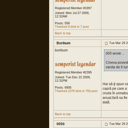
Registered Member #1997
Joined: Mon Jul 27 2009,
12:32AM
Posts: 558
Thanked 8 time in 7 post
Back to top
Boribum
Tue Mar 29 2
boribum
005 wrote
...
Cineva poveste
varsta de 6 lu
Registered Member #2395
Joined: Tue Dec 22 2009,
12:31PM
Hai să-ţi spun ce
Posts: 6905
capră pe care a 
Thanked 1076 time in 756 post
cruda în urmatoa
anual,fară sa fie
dată.
Back to top
0050
Tue Mar 29 2