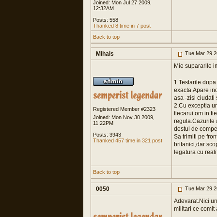
Joined: Mon Jul 27 2009,
12:32AM
Posts: 558
Thanked 8 time in 7 post
Back to top
Mihais
Tue Mar 29 2
Mie supararile i
1.Testarile dupa
exacta.Apare inc
asa -zisi ciudati 
2.Cu exceptia uni
Registered Member #2323
fiecarui om in f
Joined: Mon Nov 30 2009,
regula.Cazurile a
11:22PM
destul de compet
Posts: 3943
Sa trimiti pe fro
Thanked 457 time in 321 post
britanici,dar sco
legatura cu reali
Back to top
0050
Tue Mar 29 2
Adevarat.Nici un 
militari ce comit