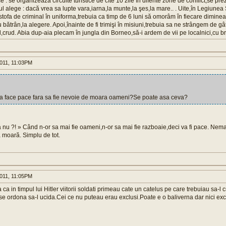
 : se organizeaza circuite turistice de cîte 10 zile în diferite zone de conflict,se prezin
ul alege : dacă vrea sa lupte vara,iarna,la munte,la şes,la mare.. . Uite,în Legiunea
tofa de criminal în uniforma,trebuia ca timp de 6 luni să omorâm în fiecare diminea
 bătrân,la alegere. Apoi,înainte de fi trimişi în misiuni,trebuia sa ne strângem de g
crud. Abia dup-aia plecam în jungla din Borneo,să-i ardem de vii pe localnici,cu bri
011, 11:03PM
a face pace fara sa fie nevoie de moara oameni?Se poate asa ceva?
nu ?! » Când n-or sa mai fie oameni,n-or sa mai fie razboaie,deci va fi pace. Nema
 moară. Simplu de tot.
011, 11:05PM
a in timpul lui Hitler viitorii soldati primeau cate un catelus pe care trebuiau sa-l
i se ordona sa-l ucida.Cei ce nu puteau erau exclusi.Poate e o baliverna dar nici exc