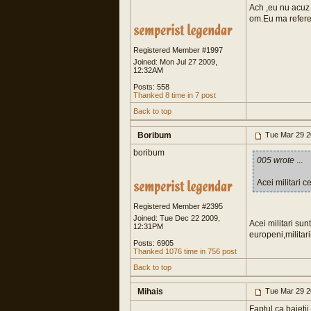
Ach ,eu nu acuz 
om.Eu ma referea
Registered Member #1997
Joined: Mon Jul 27 2009,
12:32AM
Posts: 558
Thanked 8 time in 7 post
Back to top
Boribum
Tue Mar 29 2
boribum
005 wrote
...
Acei militari c
Registered Member #2395
Joined: Tue Dec 22 2009,
Acei militari sun
12:31PM
europeni,militari
Posts: 6905
Thanked 1076 time in 756 post
Back to top
Mihais
Tue Mar 29 2
Faptul ca baietii