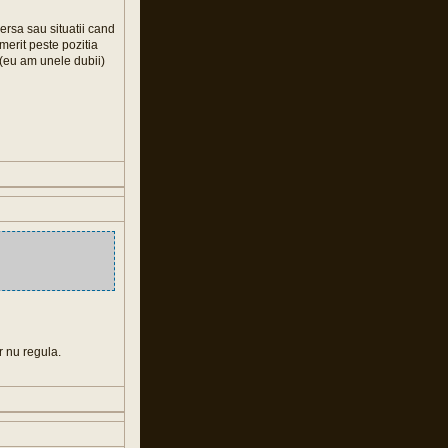
versa sau situatii cand
erit peste pozitia
me(eu am unele dubii)
r nu regula.