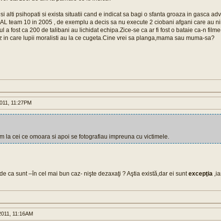
i alti psihopati si exista situatii cand e indicat sa bagi o sfanta groaza in gasca ad
AL team 10 in 2005 , de exemplu a decis sa nu execute 2 ciobani afgani care au nim
l a fost ca 200 de talibani au lichidat echipa.Zice-se ca ar fi fost o bataie ca-n fil
z in care lupii moralisti au la ce cugeta.Cine vrei sa planga,mama sau muma-sa?
011, 11:27PM
 la cei ce omoara si apoi se fotografiau impreuna cu victimele.
de ca sunt –în cel mai bun caz- nişte dezaxaţi ? Aştia există,dar ei sunt
excepţia
,ia
011, 11:16AM