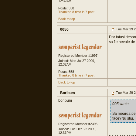
12:32AM
Posts: 558
Thanked 8 time in 7 post
Back to top
0050
Tue Mar 29 2
Dar totusi despr
sa fie nevoie d
Registered Member #1997
Joined: Mon Jul 27 2009,
12:32AM
Posts: 558
Thanked 8 time in 7 post
Back to top
Boribum
Tue Mar 29 2
boribum
005 wrote
...
Sa mearga pe f
face?Nu stiu.
Registered Member #2395
Joined: Tue Dec 22 2009,
12:31PM