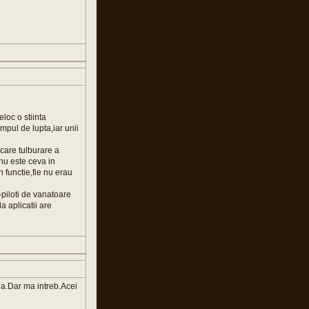
loc o stiinta
pul de lupta,iar unii
ecare tulburare a
nu este ceva in
n functie,fie nu erau
i-piloti de vanatoare
la aplicatii are
ala.Dar ma intreb.Acei