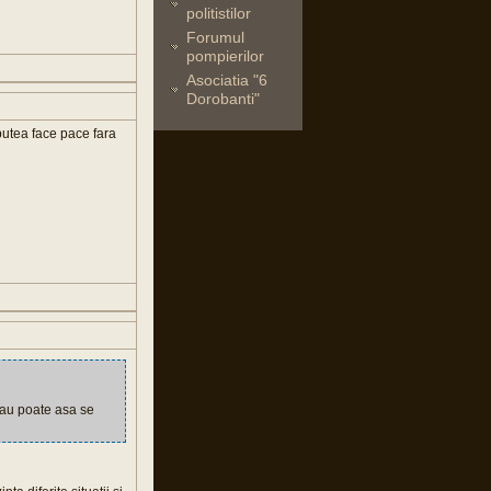
politistilor
Forumul
pompierilor
Asociatia "6
Dorobanti"
putea face pace fara
.Sau poate asa se