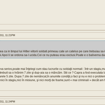
011, 11:21PM
a ca in timpul lui Hitler viitorii soldati primeau cate un catelus pe care trebuiau sa
ni.Apoi li se ordona sa-l ucida.Cei ce nu puteau erau exclusi.Poate e o baliverna dar
va serios,poate mai înţelegi cum stau lucrurile cu soldaţii normali : într-un stagiu,
trebuit sa o hrănim 7 zile şi dup-aia sa o mâncăm. Stii ce ? Capra a fost executata 
rele 5 zile. Dupa 7 zile de nemâncat,în anumite condiţii,o faci şi nu e nici o problem
 nici în stagiu,nici în misiune, şi nici morţi de foame,sunt « mai criminali » decât am 
011, 11:24PM