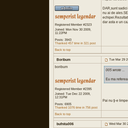
DAR,sunt sadici s
nu ai de ales.SE
echipei.Rezultatu
dar asta e un ca
Registered Member #2323
Joined: Mon Nov 30 2009,
11:22PM
Posts: 3943
Thanked 457 time in 321 post
Back to top
Boribum
Tue Mar 29 2
boribum
005 wrote
...
Eu ma refeream
Registered Member #2395
Joined: Tue Dec 22 2009,
12:31PM
Pai nu ţi-e limpe
Posts: 6905
Thanked 1076 time in 756 post
Back to top
bufnita006
Wed Mar 30 2