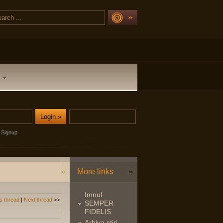
Signup
More links
Imnul
s thread
|
Next thread
>>
SEMPER
FIDELIS
Arhiva stiri