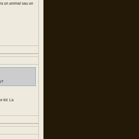
ara un animal sau un
si?
e tot. La