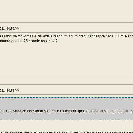
011, 10:51PM
e razboi se tot vorbeste.Nu exista razboi "placut"- cred.Dar despre pace?Cum s-ar 
e moara oameni?Se poate asa ceva?
011, 10:58PM
ront sa vada ce inseamna sa ucizi cu adevarat apoi sa fie trimis sa lupte efectiv..