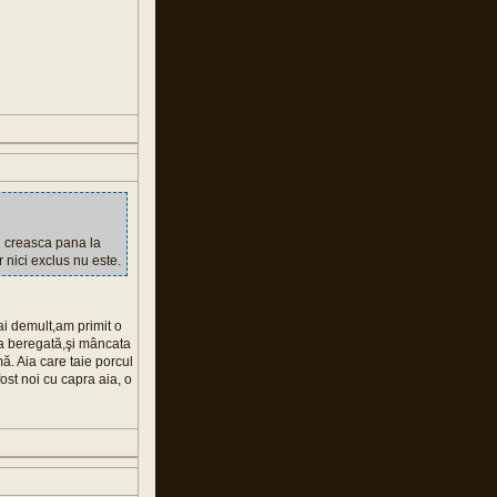
-l creasca pana la
 nici exclus nu este.
mai demult,am primit o
la beregată,şi mâncata
ă. Aia care taie porcul
fost noi cu capra aia, o