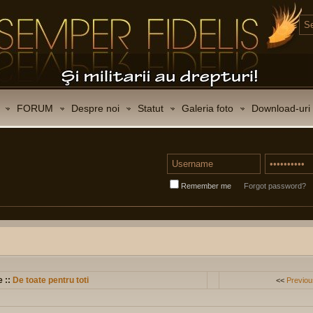
FORUM
Despre noi
Statut
Galeria foto
Download-uri
Remember me
Forgot password?
e ::
De toate pentru toti
<<
Previou