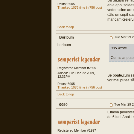
Ba da,aşa se face
Posts: 6905
abia apoi soldat
Thanked 1076 time in 756 post
vedem cine are s
câte un copil sau
mâncam creierul,
Back to top
Boribum
Tue Mar 29 2
boribum
005 wrote
...
Cum s-ar pute
Registered Member #2395
Joined: Tue Dec 22 2009,
Se poate,cum sa 
12:31PM
vor mai putea să
Posts: 6905
Thanked 1076 time in 756 post
Back to top
0050
Tue Mar 29 2
Cineva povestea c
de 6 luni.Apoi l
Registered Member #1997