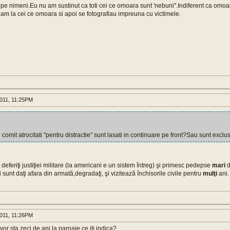
pe nimeni.Eu nu am sustinut ca toti cei ce omoara sunt 'nebuni".Indiferent ca omo
m la cei ce omoara si apoi se fotografiau impreuna cu victimele.
011, 11:25PM
e comit atrocitati "pentru distractie" sunt lasati in continuare pe front?Sau sunt exclu
t deferiţi justiţiei militare (la americani e un sistem întreg) şi primesc pedepse
mari
d
i sunt daţi afara din armată,degradaţi, şi vizitează închisorile civile pentru
mulţi
ani.
011, 11:26PM
 vor sta zeci de ani la parnaie ce iti indica?