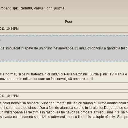
orobant, spk, Radu89, Pârvu Florin, justme,
Post
011, 10:34PM
.
 SF impuscat in spate de un prunc nevinovat de 12 ani.Cotropitorul a gandit la fel c
şi e normal) şi ce nu trateaza nici Bild,nici Paris Match,nici Burda şi nici TV Mania e
teaza traumele militarilor care au fost nevoiţi să omoare copii.
011, 10:47PM
 celor nevoiti sa omoare .Sunt nenumarati militari ce raman cu urme adanci chiar
nevoiti sa omoare pe cineva.Dar a fost de ajuns sa se uite in jurulul lor.Degeaba se 
n militar-pana sa fie trimis in razboi-sa fie nevoit sa omoare,ar trebui mai intai sa fi
sa vada ce inseamna sa ucizi cu adevarat apoi sa fie trimis sa lupte efectiv...Sau 