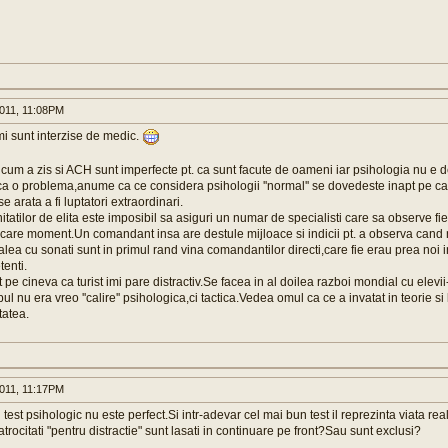
011, 11:08PM
mi sunt interzise de medic.
 cum a zis si ACH sunt imperfecte pt. ca sunt facute de oameni iar psihologia nu e de
a o problema,anume ca ce considera psihologii ''normal'' se dovedeste inapt pe cam
se arata a fi luptatori extraordinari.
tatilor de elita este imposibil sa asiguri un numar de specialisti care sa observe fi
iecare moment.Un comandant insa are destule mijloace si indicii pt. a observa cand 
lea cu sonati sunt in primul rand vina comandantilor directi,care fie erau prea noi i
enti.
nt pe cineva ca turist imi pare distractiv.Se facea in al doilea razboi mondial cu elevi
pul nu era vreo ''calire'' psihologica,ci tactica.Vedea omul ca ce a invatat in teorie si 
tatea.
011, 11:17PM
test psihologic nu este perfect.Si intr-adevar cel mai bun test il reprezinta viata re
 atrocitati "pentru distractie" sunt lasati in continuare pe front?Sau sunt exclusi?