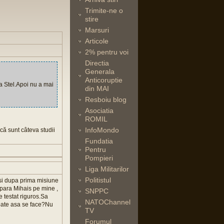
Trimite-ne o
stire
Marsuri
Articole
2% pentru voi
Directia
Generala
Anticoruptie
a Stel.Apoi nu a mai
din MAI
Resboiu blog
Asociatia
ROMIL
InfoMondo
 că sunt câteva studii
Fundatia
Pentru
Pompieri
Liga Militarilor
Politistul
 si dupa prima misiune
supara Mihais pe mine ,
SNPPC
e testat riguros.Sa
NATOChannel
poate asa se face?Nu
TV
Forumul