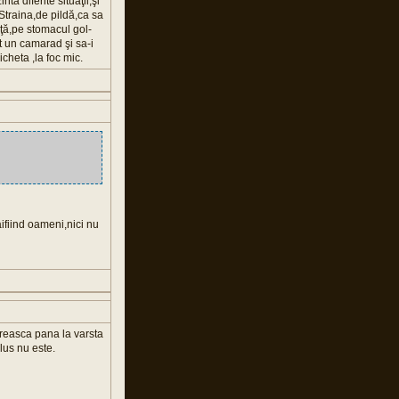
ta diferite situaţii,şi
 Straina,de pildă,ca sa
ţă,pe stomacul gol-
ât un camarad şi sa-i
cheta ,la foc mic.
ifiind oameni,nici nu
 creasca pana la varsta
lus nu este.