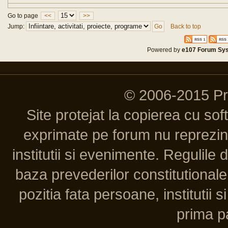
Go to page
<<
>>
Jump:
Back to top
Powered by
e107 Forum Sy
© 2006-2015 P
Site protejat la copierea cu so
exprimate pe forum nu reprezint
institutii si evenimente. Regulile 
baza prevederilor constitutionale 
pozitia fata persoane, institutii s
prima pa