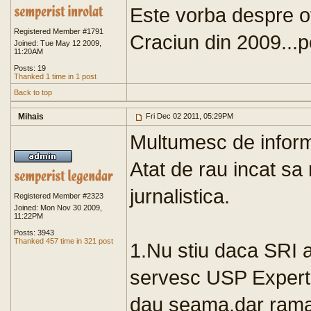
Este vorba despre of
Registered Member #1791
Craciun din 2009...p
Joined: Tue May 12 2009,
11:20AM
Posts: 19
Thanked 1 time in 1 post
Back to top
Mihais
Fri Dec 02 2011, 05:29PM
Multumesc de inform
Atat de rau incat sa m
jurnalistica.
Registered Member #2323
Joined: Mon Nov 30 2009,
11:22PM
Posts: 3943
Thanked 457 time in 321 post
1.Nu stiu daca SRI 
servesc USP Expert.
dau seama,dar rama