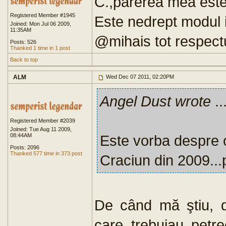
C.,parerea mea este 
Registered Member #1945
Este nedrept modul i
Joined: Mon Jul 06 2009,
11:35AM
@mihais tot respectu
Posts: 526
Thanked 1 time in 1 post
Back to top
ALM
Wed Dec 07 2011, 02:20PM
Angel Dust wrote
..
Registered Member #2039
Joined: Tue Aug 11 2009,
08:44AM
Este vorba despre o
Posts: 2096
Thanked 577 time in 373 post
Craciun din 2009...
De când mă ştiu, d
care trebuiau petre