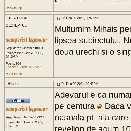
Back to top
DESTEPTUL
Fri Dec 02 2011, 08:59PM
DESTEPTUL
Multumim Mihais pen
lipsea subiectului. N
Registered Member #1011
doua urechi si o sin
Joined: Wed Mar 26 2008,
04:20PM
Posts: 966
Thanked 5 time in 5 post
Back to top
Mihais
Fri Dec 02 2011, 09:42PM
Adevarul e ca numai o
pe centura
Daca vi
nasoala pt. aia care
Registered Member #2323
Joined: Mon Nov 30 2009,
11:22PM
revelion de acum 100