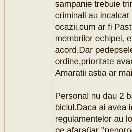
sampanie trebuie tri
criminali au incalca
ocazii,cum ar fi Past
membrilor echipei, et
acord.Dar pedepsele
ordine,prioritate av
Amaratii astia ar ma
Personal nu dau 2 b
biciul.Daca ai avea i
regulamentelor au loc
pe afara(iar ''nenoroc