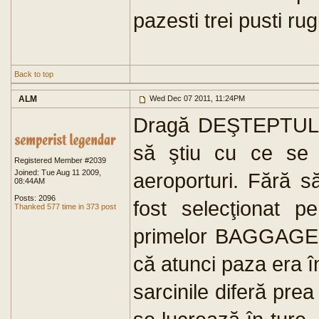
pazesti trei pusti rug
Back to top
ALM
Wed Dec 07 2011, 11:24PM
Dragă DEŞTEPTULE,
să ştiu cu ce se 
Registered Member #2039
Joined: Tue Aug 11 2009,
aeroporturi. Fără s
08:44AM
Posts: 2096
fost selecţionat p
Thanked 577 time in 373 post
primelor BAGGAGE-X
că atunci paza era 
sarcinile diferă prea