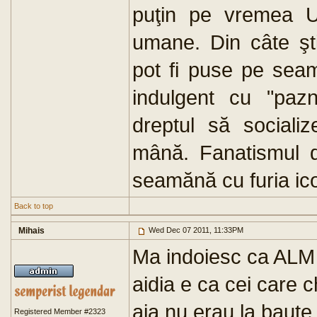
puţin pe vremea US
umane. Din câte şt
pot fi puse pe seam
indulgent cu "pazn
dreptul să sociali
mână. Fanatismul da
seamănă cu furia ico
Back to top
Mihais
Wed Dec 07 2011, 11:33PM
Ma indoiesc ca ALM 
aidia e ca cei care 
aia nu erau la baute
Registered Member #2323