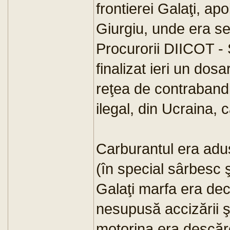
frontierei Galaţi, apo
Giurgiu, unde era sed
Procurorii DIICOT - S
finalizat ieri un dos
reţea de contraband
ilegal, din Ucraina, 
Carburantul era adus
(în special sârbesc 
Galaţi marfa era decl
nesupusă accizării şi 
motorina era descăr