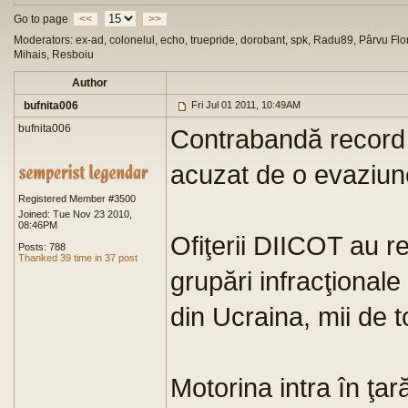
Go to page
<<
>>
Moderators: ex-ad, colonelul, echo, truepride, dorobant, spk, Radu89, Pârvu Flor
Mihais, Resboiu
Author
bufnita006
Fri Jul 01 2011, 10:49AM
bufnita006
Contrabandă record l
acuzat de o evaziun
Registered Member #3500
Joined: Tue Nov 23 2010,
08:46PM
Ofiţerii DIICOT au re
Posts: 788
Thanked 39 time in 37 post
grupări infracţional
din Ucraina, mii de 
Motorina intra în ţar