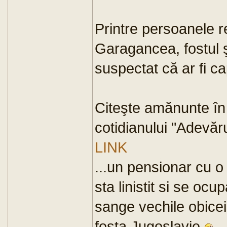
Printre persoanele r
Garagancea, fostul ş
suspectat că ar fi cap
Citeşte amănunte în 
cotidianului "Adevăru
LINK
...un pensionar cu o
sta linistit si se ocup
sange vechile obicei
fosta Jugoslavie
..