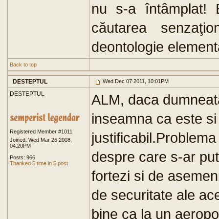
nu s-a întâmplat! E
căutarea senzaţio
deontologie elementa
Back to top
DESTEPTUL
Wed Dec 07 2011, 10:01PM
DESTEPTUL
ALM, daca dumneata 
inseamna ca este si
Registered Member #1011
justificabil.Problem
Joined: Wed Mar 26 2008,
04:20PM
despre care s-ar put
Posts: 966
Thanked 5 time in 5 post
fortezi si de asemeni
de securitate ale aces
bine ca la un aeropo