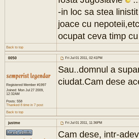
-in loc sa stea linis
joace cu nepoteii,et
ocupat ceva timp c
Back to top
0050
Fri Jul 01 2011, 02:41PM
Sau..domnul a supara
ciudat.Cam dese ace
Registered Member #1997
Joined: Mon Jul 27 2009,
12:32AM
Posts: 558
Thanked 8 time in 7 post
Back to top
justme
Fri Jul 01 2011, 11:36PM
Cam dese, intr-adevar