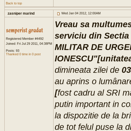
Back to top
zasniper marind
Wed Jan 04 2012, 12:00AM
Vreau sa multumesc
serviciu din Secti
Registered Member #4492
Joined: Fri Jul 29 2011, 04:38PM
MILITAR DE URGE
Posts: 93
Thanked 0 time in 0 post
IONESCU"[unitatea
dimineata zilei de
03
au aprins o lumânar
[
fost cadru al SRI m
putin important in c
la dispozitie de la b
de tot felul puse la 