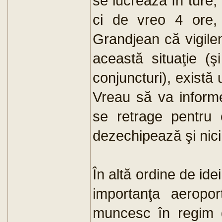
se lucrează în ture, 
ci de vreo 4 ore, 
Grandjean că vigile
această situaţie (ş
conjuncturi), există 
Vreau să va informe
se retrage pentru 
dezechipează şi nici
În altă ordine de ide
importanţa aeropor
muncesc în regim d