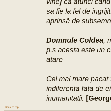
vine
]
ca atunci când
sa fie la fel de ingri
aprinsă de subsemna
Domnule Coldea
, 
p.s acesta este un ca
atare
Cel mai mare pacat f
indiferenta fata de e
inumanitatii.
[Georg
Back to top