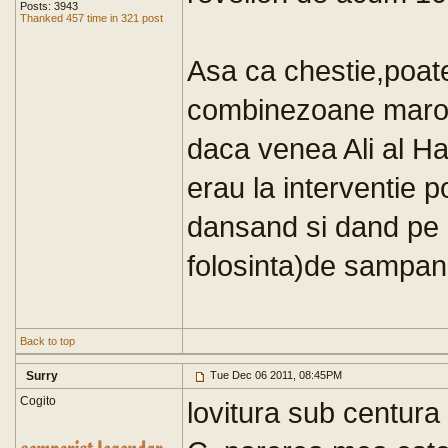
Posts: 3943
Thanked 457 time in 321 post
Asa ca chestie,poate
combinezoane maro 
daca venea Ali al Ha
erau la interventie po
dansand si dand pe 
folosinta)de sampan
Back to top
Surry
Tue Dec 06 2011, 08:45PM
Cogito
lovitura sub centura